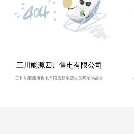
三川能源四川售电有限公司
三川能源四川售电有限最新皇冠会员网址的简介