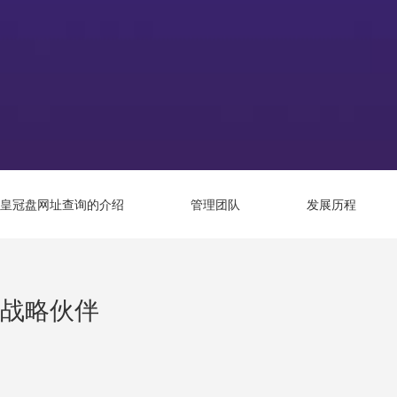
皇冠盘网址查询的介绍
管理团队
发展历程
战略伙伴