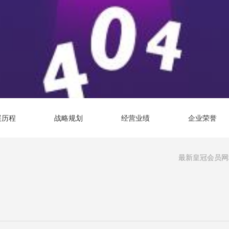
展历程
战略规划
经营业绩
企业荣誉
最新皇冠会员网