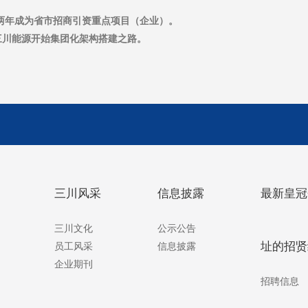
续两年成为省市招商引资重点项目（企业）。
三川能源开始集团化架构搭建之路。
三川风采
信息披露
最新皇冠
三川文化
公示公告
址的招贤
员工风采
信息披露
企业期刊
招聘信息