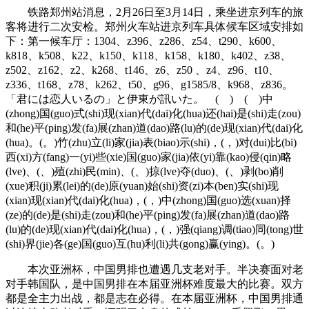
铁路郑州站消息，2月26日至3月14日，乘坐进京列车的旅
客将进行二次安检。郑州火车站进京列车具体候车区域安排如
下：第一候车厅：1304、z396、z286、z54、t290、k600、
k818、k508、k22、k150、k118、k158、k180、k402、z38、
z502、z162、z2、k268、t146、z6、z50 、z4、z96、t10、
z336、t168、z78、k262、t50、g96、g1585/8、k968、z836。
「君には恋人いるの」と伊東が訊いた。 ( ) ( )中
(zhong)国(guo)式(shi)现(xian)代(dai)化(hua)还(hai)是(shi)走(zou)
和(he)平(ping)发(fa)展(zhan)道(dao)路(lu)的(de)现(xian)代(dai)化
(hua)。(。)竹(zhu)立(li)家(jia)表(biao)示(shi)，(，)对(dui)比(bi)
西(xi)方(fang)一(yi)些(xie)国(guo)家(jia)依(yi)靠(kao)侵(qin)略
(lve)、(、)殖(zhi)民(min)、(、)掠(lve)夺(duo)、(、)剥(bo)削
(xue)积(ji)累(lei)的(de)原(yuan)始(shi)资(zi)本(ben)实(shi)现
(xian)现(xian)代(dai)化(hua)，(，)中(zhong)国(guo)选(xuan)择
(ze)的(de)是(shi)走(zou)和(he)平(ping)发(fa)展(zhan)道(dao)路
(lu)的(de)现(xian)代(dai)化(hua)，(，)强(qiang)调(tiao)同(tong)世
(shi)界(jie)各(ge)国(guo)互(hu)利(li)共(gong)赢(ying)。(。)
本次亚洲杯，中国男排也遭遇几支老对手。半决赛面对老
对手韩国队，是中国男排在本届亚洲杯难度最大的比赛。双方
都是全主力出战，都是志在必得。在本届亚洲杯，中国男排通