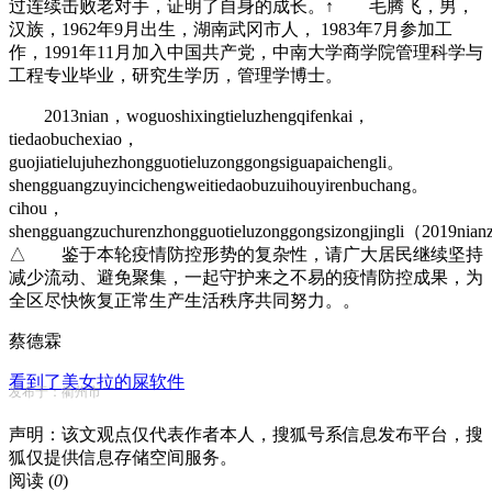
过连续击败老对手，证明了自身的成长。↑ 毛腾飞，男，
汉族，1962年9月出生，湖南武冈市人， 1983年7月参加工
作，1991年11月加入中国共产党，中南大学商学院管理科学与
工程专业毕业，研究生学历，管理学博士。
2013nian，woguoshixingtieluzhengqifenkai，
tiedaobuchexiao，
guojiatielujuhezhongguotieluzonggongsiguapaichengli。
shengguangzuyincichengweitiedaobuzuihouyirenbuchang。
cihou，
shengguangzuchurenzhongguotieluzonggongsizongjingli（2019nianz
△ 鉴于本轮疫情防控形势的复杂性，请广大居民继续坚持
减少流动、避免聚集，一起守护来之不易的疫情防控成果，为
全区尽快恢复正常生产生活秩序共同努力。。
蔡德霖
看到了美女拉的屎软件
发布于：衢州市
声明：该文观点仅代表作者本人，搜狐号系信息发布平台，搜
狐仅提供信息存储空间服务。
阅读 (
0
)