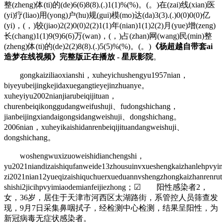
整(zheng)体(ti)的(de)6(6)8(8).(.)1(1)%(%)。(。)在(zai)线(xian)医
(yi)疗(liao)用(yong)户(hu)规(gui)模(mo)达(da)3(3).(.)0(0)0(0)亿
(yi)，(，)较(jiao)2(2)0(0)2(2)1(1)年(nian)1(1)2(2)月(yue)增(zeng)
长(chang)1(1)9(9)6(6)万(wan)，(，)占(zhan)网(wang)民(min)整
(zheng)体(ti)的(de)2(2)8(8).(.)5(5)%(%)。(。)
《杨超越自带套ai
造梦在线视频》完整版正在播放 - 星辰影院
。
gongkaiziliaoxianshi，xuheyichushengyu1957nian，
biyeyubeijingkejidaxuegangtieyejinzhuanye。
xuheyiyu2002nianjiarubeiqijituan，
churenbeiqikonggudangweifushuji、fudongshichang，
jianbeijingxiandaigongsidangweishuji、dongshichang。
2006nian，xuheyikaishidanrenbeiqijituandangweishuji、
dongshichang。
woshengwuxizuoweishidianchengshi，
yu2021niandizaishiqufanweide13zhousuinvxueshengkaizhanlehpvy
zi2021nian12yueqizaishiquchuerxueduannvshengzhongkaizhanrenru
shishi2jicihpvyimiaodemianfeijiezhong；☑ 阳性感染者2，
女，36岁，居住于天津市河西区太湖路街，系管控人员筛查发
现，9月7日采集鼻咽拭子，经检测中心检测，结果呈阳性，为
新冠病毒无症状感染者。