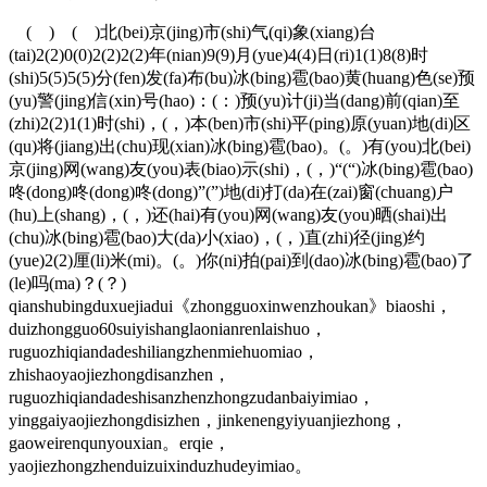
( ) ( )北(bei)京(jing)市(shi)气(qi)象(xiang)台
(tai)2(2)0(0)2(2)2(2)年(nian)9(9)月(yue)4(4)日(ri)1(1)8(8)时
(shi)5(5)5(5)分(fen)发(fa)布(bu)冰(bing)雹(bao)黄(huang)色(se)预
(yu)警(jing)信(xin)号(hao)：(：)预(yu)计(ji)当(dang)前(qian)至
(zhi)2(2)1(1)时(shi)，(，)本(ben)市(shi)平(ping)原(yuan)地(di)区
(qu)将(jiang)出(chu)现(xian)冰(bing)雹(bao)。(。)有(you)北(bei)
京(jing)网(wang)友(you)表(biao)示(shi)，(，)“(“)冰(bing)雹(bao)
咚(dong)咚(dong)咚(dong)”(”)地(di)打(da)在(zai)窗(chuang)户
(hu)上(shang)，(，)还(hai)有(you)网(wang)友(you)晒(shai)出
(chu)冰(bing)雹(bao)大(da)小(xiao)，(，)直(zhi)径(jing)约
(yue)2(2)厘(li)米(mi)。(。)你(ni)拍(pai)到(dao)冰(bing)雹(bao)了
(le)吗(ma)？(？)
qianshubingduxuejiadui《zhongguoxinwenzhoukan》biaoshi，
duizhongguo60suiyishanglaonianrenlaishuo，
ruguozhiqiandadeshiliangzhenmiehuomiao，
zhishaoyaojiezhongdisanzhen，
ruguozhiqiandadeshisanzhenzhongzudanbaiyimiao，
yinggaiyaojiezhongdisizhen，jinkenengyiyuanjiezhong，
gaoweirenqunyouxian。erqie，
yaojiezhongzhenduizuixinduzhudeyimiao。