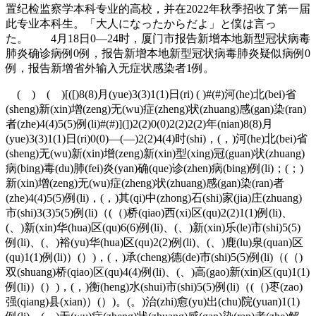
置纪检监察学本科专业的高校，并在2022年秋季招收了第一届
此专业本科生。「大人になったからだよ」と僕は言っ
た。 4月18日0—24时，厦门市报告新增本地新型冠状病毒
肺炎确诊病例0例，报告新增本地新型冠状病毒肺炎疑似病例0
例，报告新增省外输入无症状感染者1例。
( ) ( )[([)8(8)月(yue)3(3)1(1)日(ri) ( )#(#)河(he)北(bei)省
(sheng)新(xin)增(zeng)无(wu)症(zheng)状(zhuang)感(gan)染(ran)
者(zhe)4(4)5(5)例(li)#(#)](])2(2)0(0)2(2)2(2)年(nian)8(8)月
(yue)3(3)1(1)日(ri)0(0)—(—)2(2)4(4)时(shi)，(，)河(he)北(bei)省
(sheng)无(wu)新(xin)增(zeng)新(xin)型(xing)冠(guan)状(zhuang)
病(bing)毒(du)肺(fei)炎(yan)确(que)诊(zhen)病(bing)例(li)；(；)
新(xin)增(zeng)无(wu)症(zheng)状(zhuang)感(gan)染(ran)者
(zhe)4(4)5(5)例(li)，(，)其(qi)中(zhong)石(shi)家(jia)庄(zhuang)
市(shi)3(3)5(5)例(li)（(（)桥(qiao)西(xi)区(qu)2(2)1(1)例(li)、
(、)新(xin)华(hua)区(qu)6(6)例(li)、(、)新(xin)乐(le)市(shi)5(5)
例(li)、(、)裕(yu)华(hua)区(qu)2(2)例(li)、(、)鹿(lu)泉(quan)区
(qu)1(1)例(li)）(）)，(，)承(cheng)德(de)市(shi)5(5)例(li)（(（)
双(shuang)桥(qiao)区(qu)4(4)例(li)、(、)高(gao)新(xin)区(qu)1(1)
例(li)）(）)，(，)衡(heng)水(shui)市(shi)5(5)例(li)（(（)枣(zao)
强(qiang)县(xian)）(）)。(。)治(zhi)愈(yu)出(chu)院(yuan)1(1)