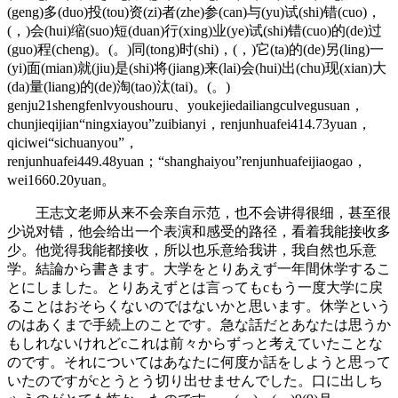
(geng)多(duo)投(tou)资(zi)者(zhe)参(can)与(yu)试(shi)错(cuo)，
(，)会(hui)缩(suo)短(duan)行(xing)业(ye)试(shi)错(cuo)的(de)过
(guo)程(cheng)。(。)同(tong)时(shi)，(，)它(ta)的(de)另(ling)一
(yi)面(mian)就(jiu)是(shi)将(jiang)来(lai)会(hui)出(chu)现(xian)大
(da)量(liang)的(de)淘(tao)汰(tai)。(。)
genju21shengfenlvyoushouru、youkejiedailiangculvegusuan，
chunjieqijian“ningxiayou”zuibianyi，renjunhuafei414.73yuan，
qiciwei“sichuanyou”，
renjunhuafei449.48yuan；“shanghaiyou”renjunhuafeijiaogao，
wei1660.20yuan。
王志文老师从来不会亲自示范，也不会讲得很细，甚至很
少说对错，他会给出一个表演和感受的路径，看着我能接收多
少。他觉得我能都接收，所以也乐意给我讲，我自然也乐意
学。結論から書きます。大学をとりあえず一年間休学するこ
とにしました。とりあえずとは言ってもcもう一度大学に戻
ることはおそらくないのではないかと思います。休学という
のはあくまで手続上のことです。急な話だとあなたは思うか
もしれないけれどcこれは前々からずっと考えていたことな
のです。それについてはあなたに何度か話をしようと思って
いたのですがcとうとう切り出せませんでした。口に出しち