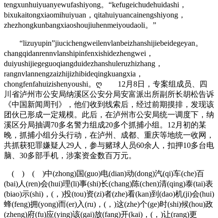
tengxunhuiyuanyewufashiyong。“kefugeichudehuidashi，
bixukaitongxiaomihuiyuan，qitahuiyuancainengshiyong，
zhezhongkunbangxiaoshoujiuhenmeiyoudaoli。”
“lizuyupin”jiucichengweilenvlanbeizhanshijiebeidegeyan。
changqidanrennvlanshipinfenxishidezhengwei，
duiyushijiegeguoqiangduidezhanshuleruzhizhang，
rangnvlannengzaizhijizhibideqingkuangxia，
chongfenfahuizishenyoushi。ღ 12月8日，专案组成员、四
川省泸州市公安局纳溪区公安分局安富派出所副所长胡松告诉
《中国新闻周刊》，他们收到线索后，经过前期摸排，发现该
团伙已形成一定规模。此后，在泸州市公安局统一调度下，纳
溪区分局抽调70多名警力组成20多个抓捕小组。12月初的某
晚，抓捕小组分头行动，在泸州、成都、重庆等地统一收网，
共抓获犯罪嫌疑人29人，参与赌球人员60余人，扣押10多台电
脑、30多部手机，涉案资金数百万元。
( ) ( )中(zhong)国(guo)电(dian)动(dong)汽(qi)车(che)百
(bai)人(ren)会(hui)理(li)事(shi)长(chang)陈(chen)清(qing)泰(tai)表
(biao)示(shi)，(，)投(tou)资(zi)者(zhe)看(kan)到(dao)机(ji)会(hui)
蜂(feng)拥(yong)而(er)入(ru)，(，)这(zhe)个(ge)时(shi)候(hou)政
(zheng)府(fu)应(ying)该(gai)放(fang)开(kai)，(，)让(rang)更