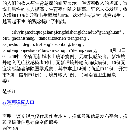
的人们的收入与生育意愿的研究显示，伴随着收入的增加，富
煤县男性的收入提高，生育率也随之提高。研究人员发现，收
入增加10%会导致出生率增加8%。这对过去认为“越穷越生，
越富越不生”的观念提出了挑战。
erlvyingmeitiquegeitangfengdaishanglehenduo“guanghuan”，
biru“gaozhishang”“tiancaiitdachen”dengdeng，
zaijieshou“deguozhisheng”decaifangzhong，
tangfenghaijieshaole“taiwanwangjun”deqingkuang。 8月13日
0—24时，全省无新增本土确诊病例、无症状感染者。新增境
外输入无症状感染者1例，无新增境外输入确诊病例。16例无
症状感染者解除医学观察，其中本土14例（商丘市11例、开封
市2例、信阳市1例），境外输入2例。（河南省卫生健康
委）。
范长江
av漫画弹窗入口
发布于：永平县
声明：该文观点仅代表作者本人，搜狐号系信息发布平台，搜
狐仅提供信息存储空间服务。
阅读 (
0
)