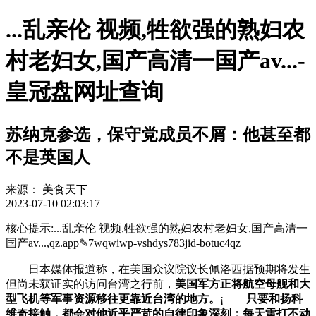
...乱亲伦 视频,牲欲强的熟妇农
村老妇女,国产高清一国产av...-
皇冠盘网址查询
苏纳克参选，保守党成员不屑：他甚至都
不是英国人
来源：
美食天下
2023-07-10 02:03:17
核心提示:...乱亲伦 视频,牲欲强的熟妇农村老妇女,国产高清一
国产av...,qz.app✎7wqwiwp-vshdys783jid-botuc4qz
日本媒体报道称，在美国众议院议长佩洛西据预期将发生
但尚未获证实的访问台湾之行前，
美国军方正将航空母舰和大
型飞机等军事资源移往更靠近台湾的地方。
¡
只要和扬科
维奇接触，都会对他近乎严苛的自律印象深刻：每天雷打不动