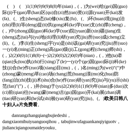
( ) ( )1(1)9(9)9(9)8(8)年(nian)，(，)为(wei)给(gei)国(guo)
际(ji)干(gan)旱(han)区(qu)自(zi)然(ran)资(zi)源(yuan)开(kai)发
(fa)、(、)生(sheng)态(tai)修(xiu)复(fu)、(、)环(huan)境(jing)治
(zhi)理(li)等(deng)提(ti)供(gong)科(ke)学(xue)支(zhi)撑(cheng)，
(，)中(zhong)国(guo)科(ke)学(xue)院(yuan)新(xin)疆(jiang)生
(sheng)态(tai)与(yu)地(di)理(li)研(yan)究(jiu)所(suo)成(cheng)立
(li)。(。)李(li)生(sheng)宇(yu)是(shi)该(gai)研(yan)究(jiu)所(suo)
一(yi)名(ming)正(zheng)高(gao)级(ji)工(gong)程(cheng)师(shi)，
(，)2(2)0(0)1(1)8(8)~(~)2(2)0(0)2(2)0(0)年(nian)，(，)他(ta)牵
(qian)头(tou)执(zhi)行(xing)了(le)一(yi)个(ge)国(guo)际(ji)科(ke)
技(ji)合(he)作(zuo)项(xiang)目(mu)，(，)名(ming)为(wei)“(“)中
(zhong)蒙(meng)草(cao)场(chang)荒(huang)漠(mo)化(hua)防
(fang)治(zhi)技(ji)术(shu)合(he)作(zuo)研(yan)究(jiu)与(yu)示(shi)
范(fan)”(”)，(，)并(bing)于(yu)2(2)0(0)1(1)9(9)年(nian)多(duo)次
(ci)前(qian)往(wang)蒙(meng)古(gu)国(guo)开(kai)展(zhan)调
(tiao)研(yan)和(he)试(shi)验(yan)研(yan)究(jiu)。(。)
欧美日韩八
十妇人a片免费看
。
danrangzhangqiangbujiedeshi，
dangxiaomihuiyuanguoqihou，tabujinwufaguankanqiyiguotv，
jiulianciqiangoumaideyouku、