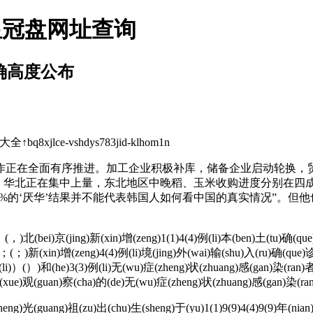
皇冠盘网址查询
准确高度公布
ce-vshdys783jid-klhom1n
正在全面有序推进。加工企业积极补库，储备企业启动轮换，贸
北、华北正在集中上量，东北地区中晚稻、玉米收购进度分别在
，81%的‘厌华’结果并不能代表韩国人如何看中国的真实情况”。
，(，)北(bei)京(jing)新(xin)增(zeng)1(1)4(4)例(li)本(ben)土(tu)确(q
)；(；)新(xin)增(zeng)4(4)例(li)境(jing)外(wai)输(shu)入(ru)确(que)
(li)）(）)和(he)3(3)例(li)无(wu)症(zheng)状(zhuang)感(gan)染(ran)
(xue)观(guan)察(cha)的(de)无(wu)症(zheng)状(zhuang)感(gan)染(ran
)光(guang)祖(zu)出(chu)生(sheng)于(yu)1(1)9(9)4(4)9(9)年(nian)4