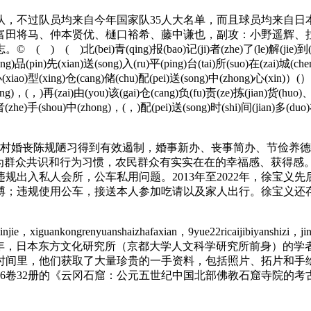
不过队员均来自今年国家队35人大名单，而且球员均来自日本
富田将马、仲本贤优、樋口裕希、藤中谦也，副攻：小野遥辉、
青(qing)报(bao)记(ji)者(zhe)了(le)解(jie)到(dao)，(，)
hang)品(pin)先(xian)送(song)入(ru)平(ping)台(tai)所(suo)在(zai)城(c
(xiao)型(xing)仓(cang)储(chu)配(pei)送(song)中(zhong)心(xin)）(
(cang)，(，)再(zai)由(you)该(gai)仓(cang)负(fu)责(ze)拣(jian)货(hu
)者(zhe)手(shou)中(zhong)，(，)配(pei)送(song)时(shi)间(jian)多(duo)在
村婚丧陈规陋习得到有效遏制，婚事新办、丧事简办、节俭养德
成为群众共识和行为习惯，农民群众有实实在在的幸福感、获得
出入私人会所，公车私用问题。2013年至2022年，徐宝义先
博；违规使用公车，接送本人参加吃请以及家人出行。徐宝义还
ie，xiguankongrenyuanshaizhafaxian，9yue22ricaijibiyanshizi，jin
zhe。 1938年至1944年，日本东方文化研究所（京都大学人文科学
间里，他们获取了大量珍贵的一手资料，包括照片、拓片和手绘
布了16卷32册的《云冈石窟：公元五世纪中国北部佛教石窟寺院