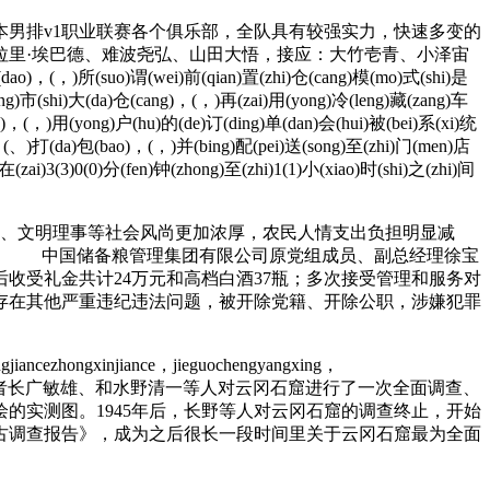
男排v1职业联赛各个俱乐部，全队具有较强实力，快速多变的
拉里·埃巴德、难波尧弘、山田大悟，接应：大竹壱青、小泽宙
所(suo)谓(wei)前(qian)置(zhi)仓(cang)模(mo)式(shi)是
heng)市(shi)大(da)仓(cang)，(，)再(zai)用(yong)冷(leng)藏(zang)车
）)，(，)用(yong)户(hu)的(de)订(ding)单(dan)会(hui)被(bei)系(xi)统
o)、(、)打(da)包(bao)，(，)并(bing)配(pei)送(song)至(zhi)门(men)店
(zai)3(3)0(0)分(fen)钟(zhong)至(zhi)1(1)小(xiao)时(shi)之(zhi)间
、文明理事等社会风尚更加浓厚，农民人情支出负担明显减
感。 中国储备粮管理集团有限公司原党组成员、副总经理徐宝
后收受礼金共计24万元和高档白酒37瓶；多次接受管理和服务对
存在其他严重违纪违法问题，被开除党籍、开除公职，涉嫌犯罪
gjiancezhongxinjiance，jieguochengyangxing，
研究所前身）的学者长广敏雄、和水野清一等人对云冈石窟进行了一次全面调查、
的实测图。1945年后，长野等人对云冈石窟的调查终止，开始
的考古调查报告》，成为之后很长一段时间里关于云冈石窟最为全面