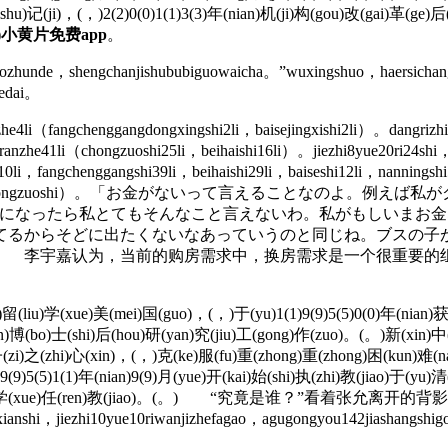
hu)记(ji)，(，)2(2)0(0)1(1)3(3)年(nian)机(ji)构(gou)改(gai)革(ge)
)
小黄片免费app
。
hunde，shengchanjishububiguowaicha。”wuxingshuo，haersichangd
iedai。
li（fangchenggangdongxingshi2li，baisejingxishi2li）。dangrizhiy
ranzhe41li（chongzuoshi25li，beihaishi16li）。jiezhi8yue20ri24shi
0li，fangchenggangshi39li，beihaishi29li，baiseshi12li，nanningsh
nranzhe11li（junzaichongzuoshi）。「お金がないって言え
場になったら私とてもそんなこと言えないわ。私がもしいまお金
てるからそどに出たくないなあっていうのと同じね。ブスの子
 李宇嘉认为，当前的购房需求中，换房需求是一个很重要的
(liu)学(xue)美(mei)国(guo)，(，)于(yu)1(1)9(9)5(5)0(0)年(nian)获
an)博(bo)士(shi)后(hou)研(yan)究(jiu)工(gong)作(zuo)。(。)新(xin)中
)子(zi)之(zhi)心(xin)，(，)克(ke)服(fu)重(zhong)重(zhong)困(kun)难
9(9)5(5)1(1)年(nian)9(9)月(yue)开(kai)始(shi)执(zhi)教(jiao)于(yu
(bei)京(jing)大(da)学(xue)任(ren)教(jiao)。(。) “究
yue10riwanjizhefagao，agugongyou142jiashangshigongsifa