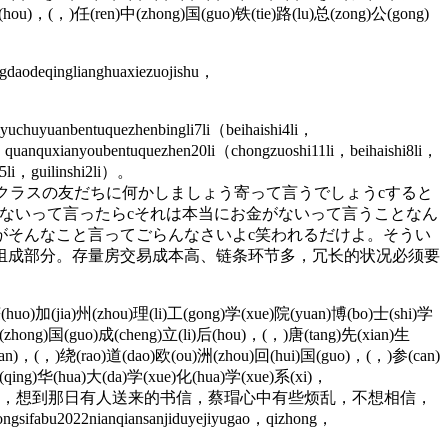
后(hou)，(，)任(ren)中(zhong)国(guo)铁(tie)路(lu)总(zong)公(gong)
aodeqinglianghuaxiezuojishu，
uchuyuanbentuquezhenbingli7li（beihaishi4li，
，quanquxianyoubentuquezhen20li（chongzuoshi11li，beihaishi8li，
i5li，guilinshi2li）。
ることなのよ。例えば私がクラスの友だちに何かしましょう寄って言うでしょうcすると
ないって言ったらcそれは本当にお金がないって言うことなん
がそんなこと言ってごらんなさいよc笑われるだけよ。そうい
组成部分。存量房交易成本高、链条环节多，冗长的状况必须要
(huo)加(jia)州(zhou)理(li)工(gong)学(xue)院(yuan)博(bo)士(shi)学
(zhong)国(guo)成(cheng)立(li)后(hou)，(，)唐(tang)先(xian)生
(nan)，(，)绕(rao)道(dao)欧(ou)洲(zhou)回(hui)国(guo)，(，)参(can)
)清(qing)华(hua)大(da)学(xue)化(hua)学(xue)系(xi)，
竟是谁？”看着张允离开的背影，想到那日有人送来的书信，蔡瑁心中有些烦乱，不想相信，
bu2022nianqiansanjiduyejiyugao，qizhong，