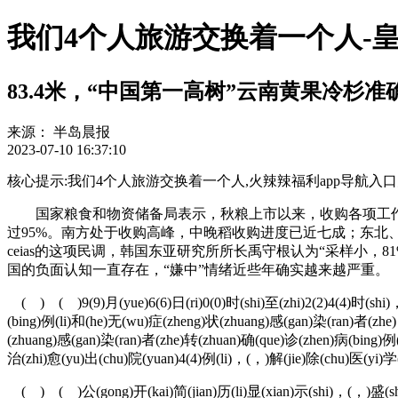
我们4个人旅游交换着一个人-
83.4米，“中国第一高树”云南黄果冷杉
来源：
半岛晨报
2023-07-10 16:37:10
核心提示:我们4个人旅游交换着一个人,火辣辣福利app导航入口大全↑bq8xjl
国家粮食和物资储备局表示，秋粮上市以来，收购各项工作
过95%。南方处于收购高峰，中晚稻收购进度已近七成；东
ceias的这项民调，韩国东亚研究所所长禹守根认为“采样小
国的负面认知一直存在，“嫌中”情绪近些年确实越来越严重。
( ) ( )9(9)月(yue)6(6)日(ri)0(0)时(shi)至(zhi)2(2)4(4)时(shi)
(bing)例(li)和(he)无(wu)症(zheng)状(zhuang)感(gan)染(ran)者(zhe
(zhuang)感(gan)染(ran)者(zhe)转(zhuan)确(que)诊(zhen)病(bing)例
治(zhi)愈(yu)出(chu)院(yuan)4(4)例(li)，(，)解(jie)除(chu)医(yi)学
( ) ( )公(gong)开(kai)简(jian)历(li)显(xian)示(shi)，(，)盛(sheng