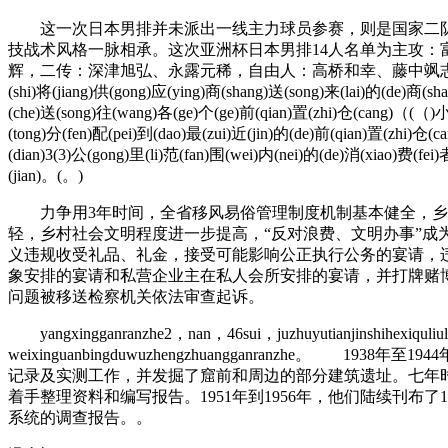
这一次日本男排并未派出一线主力球员参赛，则是国家二队，
技战术风格一脉相承。这次亚洲杯日本男排14人名单为主攻：
辉，二传：深津旭弘、永露元稀，自由人：高桥和幸、藤中飒志。© ( ) ( )北(bei)
(shi)将(jiang)供(gong)应(ying)商(shang)送(song)来(lai)的(de)商(s
(che)送(song)往(wang)各(ge)个(ge)前(qian)置(zhi)仓(cang)（(（)小
(tong)分(fen)配(pei)到(dao)最(zui)近(jin)的(de)前(qian)置(zhi)仓
(dian)3(3)公(gong)里(li)范(fan)围(wei)内(nei)的(de)消(xiao)费(fei
(jian)。(。)
力争用3年时间，全省移风易俗管理制度机制基本健全，乡
轻，乡村社会文明程度进一步提高，“反对浪费、文明办事”
义违规收受礼品、礼金，接受可能影响公正执行公务的宴请，违规
象安排的宴请和私营企业主在私人会所安排的宴请，并打牌赌
问题被移送检察机关依法审查起诉。
yangxingganranzhe2，nan，46sui，juzhuyutianjinshihexiquliulinj
weixinguanbingduwuzhengzhuangganran
记录及实测工作，并发掘了窟前和周边的部分建筑遗址。七年时
着手整理资料和编写报告。1951年到1956年，他们陆续刊
系统的调查报告。。