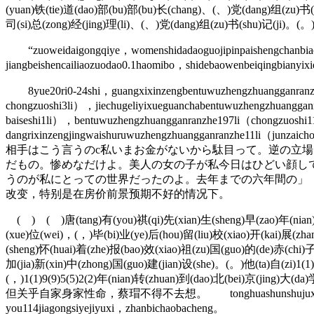
(yuan)铁(tie)道(dao)部(bu)部(bu)长(chang)、(、)党(dang)组(zu)书(s
司(si)总(zong)经(jing)理(li)、(、)党(dang)组(zu)书(shu)记(ji)。(。
“zuoweidaigongqiye，womenshidadaoguojipinpaishengchanbiaoz
jiangbeishencailiaozuodao0.1haomibo，shidebaowenbeiqingbianyix
8yue20ri0-24shi，guangxixinzengbentuwuzhengzhuangganranzhe4
chongzuoshi3li），jiechugeliyixueguanchabentuwuzhengzhuanggan
baiseshi1li），bentuwuzhengzhuangganranzhe197li（chongzuoshi11
dangrixinzengjingwaishuruwuzhengzhuangga
相手はこう言うのc私いまお金がないから駄目って。逆の立
だもの。惨めなだけよ。美人の女の子が私今日はひどい顔し
うのが私にとっての世界だったのよ。去年までの六年間の」
改变，特别是在房价前景预期不好的情况下。
( ) ( )唐(tang)有(you)祺(qi)先(xian)生(sheng)早(zao)年(nian)留
(xue)位(wei)，(，)毕(bi)业(ye)后(hou)留(liu)校(xiao)开(kai)展(zh
(sheng)怀(huai)着(zhe)报(bao)效(xiao)祖(zu)国(guo)的(de)赤(chi
加(jia)新(xin)中(zhong)国(guo)建(jian)设(she)。(。)他(ta)自(zi)1(1)
(，)1(1)9(9)5(5)2(2)年(nian)转(zhuan)到(dao)北
但关乎自家身家性命，蔡瑁不得不去想。 tonghuashunshujuxianshi，jiezhi10
you114jiagongsiyejiyuxi，zhanbichaobacheng。