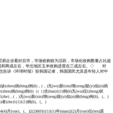
易企业看好后市，市场收购较为活跃，市场化收购数量占比超
四成和两成左右，华北地区玉米收购进度在三成左右。◇ 对
但他也告诉《环球时报》驻韩国记者，韩国国民尤其是年轻人对中
ue)诊(zhen)病(bing)例(li)，(，)无(wu)新(xin)增(zeng)疑(yi)似(si)病
诊(zhen)病(bing)例(li)（(（)含(han)1(1)例(li)无(wu)症(zheng)状
者(zhe)，(，)无(wu)新(xin)增(zeng)疑(yi)似(si)病(bing)例(li)。(。)
)者(zhe)1(1)1(1)例(li)。(。)
(4)月(yue)。(。)2(2)0(0)1(1)1(1)年(nian)2(2)月(yue)任(ren)原