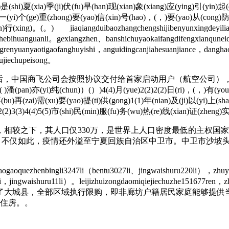
)是(shi)夏(xia)季(ji)伏(fu)旱(han)现(xian)象(xiang)应(ying)引(yin)起
i)一(yi)个(ge)重(zhong)要(yao)信(xin)号(hao)，(，)要(yao)从(cong)
)行(xing)。(。) jiaqiangduibaozhangchengshijibenyunxingdeyili
cehebihuanguanli。gexiangzhen、banshichuyaokaifangdifengxianqun
ngrenyuanyaotigaofanghuyishi，anguidingcanjiahesuanjiance，dangha
ujiechupeisong。
，中国商飞公司会按照协议交付给首家启动用户（航空公司）
)潘(pan)亦(yi)纯(chun)）(）)4(4)月(yue)2(2)2(2)日(ri)，(，)有(you
bu)再(zai)需(xu)要(yao)提(ti)供(gong)1(1)年(nian)及(ji)以(yi)上(s
)2(2)3(3)4(4)5(5)市(shi)民(min)服(fu)务(wu)热(re)线(xian)证(zheng)
之下，其人口仅330万，是世界上人口密度最低的主权国家。
仅如此，疫情还外溢至宁夏回族自治区中卫市。中卫市沙坡头区8月
ogaoquezhenbingli3247li（bentu3027li、jingwaishuru220li），zhuy
94li，jingwaishuru11li）。leijizhuizongdaomiqiejiechuzhe1516
除了大城县，全部区域执行限购，即非廊坊户籍居民家庭能够提供
买住房。。