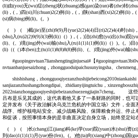
(li)由(you)无(wu)症(zheng)状(zhuang)感(gan)染(ran)者(zhe)转(zhu
(li)，(，)四(si)川(chuan)2(2)例(li)，(，)陕(shan)西(xi)2(2)例(li
(si)病(bing)例(li)。(。)
( ) ( )截(jie)至(zhi)9(9)月(yue)2(2)4(4)日(ri)2(2)4(4)时(shi)
(shu)入(ru)2(2)9(9)3(3)例(li)）(）)，(，)治(zhi)愈(yu)出(chu)院(yua
(li)、(、)境(jing)外(wai)输(shu)入(ru)1(1)1(1)例(li)）(）)。(。)目(
(li)（(（)本(ben)土(tu)1(1)8(8)8(8)例(li)、(、)境(jing)外(wai)输(s
#guopingnvtuan7lianshengtingjinjuesai#【#guopingnvtuan3bi0wan
nvtuanbanjuesaizhong，zhongguoduipaichusunyingsha、chenmeng
shishishang，zhongguoqiyezanzhushijiebeicong2010niankaishi，er
sanjiazanzhushangzhongdipai、zhidianyijingtuichu，xinzengbossz
2022nianzhongguoqiyeshijiebeizanzhuez
吕布是乐见其成的，这代表着他又多了一条财路的同时，也可
定并发布《关于政治解决乌克兰危机的中国立场》文件，全面
战俘、维护核电站安全、减少战略风险、保障粮食外运、停止
和促谈，按照事情本身的是非曲直决定自身立场，始终坚定站
( ) ( )长(chang)江(jiang)科(ke)学(xue)院(yuan)水(shui)资(zi)源
到(dao)1(1)1(1)月(yue)份(fen)。(。)他(ta)向(xiang)中(zhong)国(gu