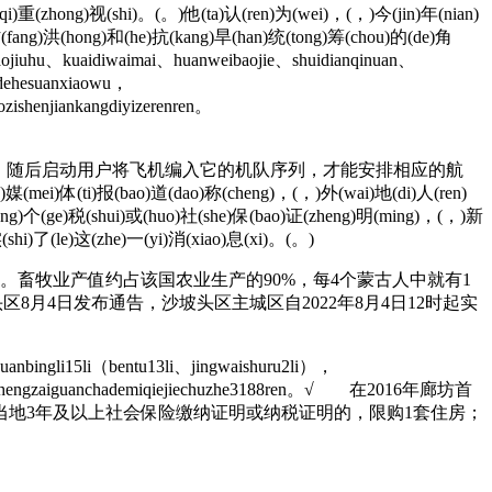
(qi)重(zhong)视(shi)。(。)他(ta)认(ren)为(wei)，(，)今(jin)年(nian)
防(fang)洪(hong)和(he)抗(kang)旱(han)统(tong)筹(chou)的(de)角
aojiuhu、kuaidiwaimai、huanweibaojie、shuidianqinuan、
eidehesuanxiaowu，
ozishenjiankangdiyizerenren。
，随后启动用户将飞机编入它的机队序列，才能安排相应的航
)媒(mei)体(ti)报(bao)道(dao)称(cheng)，(，)外(wai)地(di)人(ren)
hang)个(ge)税(shui)或(huo)社(she)保(bao)证(zheng)明(ming)，(，)新
实(shi)了(le)这(zhe)一(yi)消(xiao)息(xi)。(。)
畜牧业产值约占该国农业生产的90%，每4个蒙古人中就有1
4日发布通告，沙坡头区主城区自2022年8月4日12时起实
uanbingli15li（bentu13li、jingwaishuru2li），
77ren，zhengzaiguanchademiqiejiechuzhe3188ren。√ 在2016年廊坊首
当地3年及以上社会保险缴纳证明或纳税证明的，限购1套住房；