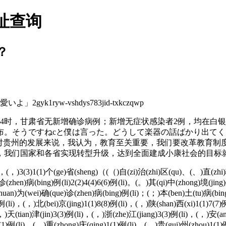
址查询
？
ryw-vshdys783jid-txkczqwp
4时，甘肃省无新增确诊病例；新增无症状感染者2例，均在白
布。そうですねcと僕は言った。どうして楽器の話ばかり出て
“对贵州的发展来说，我认为，教育至关重要，我们要改革教育制
，我们国家和各省实现转型升级，达到全面建成小康社会的目标就
i)，(，)3(3)1(1)个(ge)省(sheng)（(（)自(zi)治(zhi)区(qu)、(、)直(zhi
诊(zhen)病(bing)例(li)2(2)4(4)6(6)例(li)。(。)其(qi)中(zhong)境(jing
uan)为(wei)确(que)诊(zhen)病(bing)例(li)；(；)本(ben)土(tu)病(bing)
例(li)，(，)北(bei)京(jing)1(1)8(8)例(li)，(，)陕(shan)西(xi)1(1)7(7
，)天(tian)津(jin)3(3)例(li)，(，)浙(zhe)江(jiang)3(3)例(li)，(，)安(
1(1)例(li)，(，)重(zhong)庆(qing)1(1)例(li)，(，)贵(gui)州(zhou)1(1