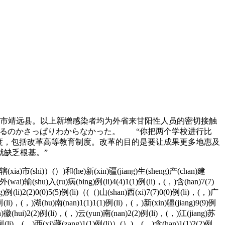
银市靖远县。以上新增感染者均为外省来甘阳性人员的密切接触
くるのかさっぱりわからなかった。 “你把两个学校进行比
度，包括改革高等教育制度。改革的目的是要让成果更多地惠及
缺乏根基。”
)辖(xia)市(shi)）(）)和(he)新(xin)疆(jiang)生(sheng)产(chan)建
)外(wai)输(shu)入(ru)病(bing)例(li)4(4)1(1)例(li)，(，)含(han)7(7)
例(li)2(2)0(0)5(5)例(li)（(（)山(shan)西(xi)7(7)0(0)例(li)，(，)广
)例(li)，(，)湖(hu)南(nan)1(1)1(1)例(li)，(，)新(xin)疆(jiang)9(9)例
an)徽(hui)2(2)例(li)，(，)云(yun)南(nan)2(2)例(li)，(，)江(jiang)苏
)例(li)，(，)西(xi)藏(zang)1(1)例(li)）(）)，(，)含(han)1(1)2(2)例