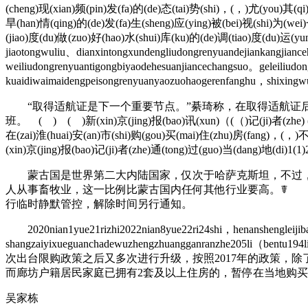
(cheng)现(xian)频(pin)发(fa)的(de)态(tai)势(shi)，(，)尤(you)其(qi
旱(han)情(qing)的(de)发(fa)生(sheng)应(ying)被(bei)视(shi)为(we
(jiao)度(du)做(zuo)好(hao)水(shui)库(ku)的(de)调(tiao)度(du)运(yun
jiaotongwuliu、dianxintongxundengliudongrenyuandejiankangjian
weiliudongrenyuantigongbiyaodehesuanjiancechangsuo。geleiliudo
kuaidiwaimaidengpeisongrenyuanyaozuohaogerenfanghu，shixingw
“取得适航证是下一个重要节点。”綦琦称，在取得适航证后
班。 ( ) ( )新(xin)京(jing)报(bao)讯(xun)（(（)记(ji)者(zhe) ( 
在(zai)淮(huai)安(an)市(shi)购(gou)买(mai)住(zhu)房(fang)，(，)不(
(xin)京(jing)报(bao)记(ji)者(zhe)通(tong)过(guo)当(dang)地(di)1(1
蒙古国是世界第二大内陆国家，仅次于哈萨克斯坦，不过，相较
人从事畜牧业，这一比例比蒙古国内任何其他行业要高。☤ 不
行临时静默管控，解除时间另行通知。
2020nian1yue21rizhi2022nian8yue22ri24shi，henanshengleijiba
shangzaiyixueguanchadewuzhengzhuangganranzhe205li（bentu1
次出台限购政策之后又多次进行升级，按照2017年的政策，
而廊坊户籍居民家庭已拥有2套及以上住房的，暂停在当地购
吴家栋