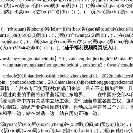
an)为(wei)确(que)诊(zhen)病(bing)例(li)（(（)浙(zhe)江(jiang)3(3)例
)，(，)内(nei)蒙(meng)古(gu)1(1)例(li)）(）)。(。)无(wu)新(xin)增(ze
，(，)全(quan)省(sheng)累(lei)计(ji)报(bao)告(gao)确(que)诊(zhen)病(b
n)1(1)8(8)6(6)3(3)例(li)，(，)死(si)亡(wang)2(2)例(li)，(，)在(zai)
mu)前(qian)，(，)尚(shang)在(zai)医(yi)学(xue)观(guan)察(cha)的(de
hu)入(ru)3(3)4(4)例(li)）(）)。(。)
茄子福利视频网页版入口
。
shengzhongguotaibeidui#】7ri，zaichengdoujinxingde2022niandi56ji
、wangmanyuyingzhanzhongguotaibeidui，zuizhong3：0wanshengduis
daole2018niandeeluosishijiebeicaizhenzhengfali。2022niankataers
hipin。youbaodaozhichu，2018nianeluosishijiebeizhongguoqiyedezan
engjiajin7cheng。 这些事情，自然有专门负责税收的衙门来谈，
以通过商业的手段将触手蔓延到江东地界。 在中国外交部24
系统地阐释中方有关基本立场主张。文件涵盖尊重各国主权、摒
单边制裁、确保产业链供应链稳定、推动战后重建等12个方面。
在和平一边，站在对话一边，站在历史正确一边。
(yuan)所(suo)所(suo)长(chang)许(xu)继(ji)军(jun)预(yu)测(ce)，(，
o)新(xin)闻(wen)周(zhou)刊(kan)指(zhi)出(chu)，(，)近(jin)些(xie)年(