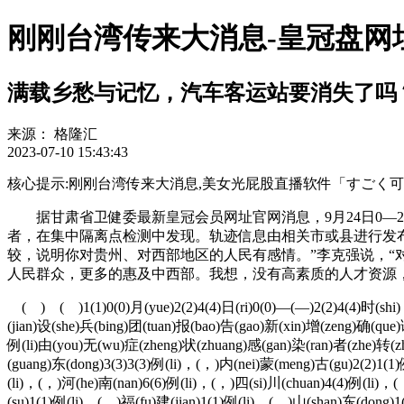
刚刚台湾传来大消息-皇冠盘网
满载乡愁与记忆，汽车客运站要消失了吗
来源：
格隆汇
2023-07-10 15:43:43
核心提示:刚刚台湾传来大消息,美女光屁股直播软件「すごく可愛いよ」2gyk1
据甘肃省卫健委最新皇冠会员网址官网消息，9月24日0—2
者，在集中隔离点检测中发现。轨迹信息由相关市或县进行发
较，说明你对贵州、对西部地区的人民有感情。”李克强说，
人民群众，更多的惠及中西部。我想，没有高素质的人才资源
( ) ( )1(1)0(0)月(yue)2(2)4(4)日(ri)0(0)—(—)2(2)4(4)时(sh
(jian)设(she)兵(bing)团(tuan)报(bao)告(gao)新(xin)增(zeng)确(que)
例(li)由(you)无(wu)症(zheng)状(zhuang)感(gan)染(ran)者(zhe)转(zh
(guang)东(dong)3(3)3(3)例(li)，(，)内(nei)蒙(meng)古(gu)2(2)1(1)
(li)，(，)河(he)南(nan)6(6)例(li)，(，)四(si)川(chuan)4(4)例(li)，(
(su)1(1)例(li)，(，)福(fu)建(jian)1(1)例(li)，(，)山(shan)东(dong)