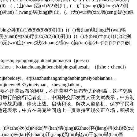
(li)，(，)山(shan)西(xi)2(2)例(li)，(，)广(guang)东(dong)2(2)例
ng)死(si)亡(wang)病(bing)例(li)。(。)无(wu)新(xin)增(zeng)疑(yi)似
ing)例(li)1(1)8(8)8(8)8(8)例(li)（(（)含(han)境(jing)外(wai)输
院(yuan)治(zhi)疗(liao)2(2)3(3)例(li)（(（)本(ben)土(tu)1(1)2(2)例
)无(wu)症(zheng)状(zhuang)感(gan)染(ran)者(zhe)2(2)2(2)2(2)例
eshijiepingpangqiutuantijinbiaosai（juesai）
hou，lvxianchuangjinbencishipingsaijuesai。（jizhe：chendi）
hijiebeideyi、erjizanzhushangmingdanbingmeiyoubianhua，
zhujinewei8.35yimeiyuan。zheyanglaikan，
吕布不会横加插手，只要不违背吕布的利益，不违背整个吕布势力的利益，这些交易
日举行的例行记者会上，中国外交部发言人汪文斌表示，中方制
弃冷战思维、停火止战、启动和谈、解决人道危机、保护平民和
他还表示，中方在乌克兰问题上一贯秉持客观公正立场，积极劝
)这(zhe)次(ci)的(de)旱(han)情(qing)或(huo)将(jiang)持(chi)续(xu)
nian)来(lai)长(chang)江(jiang)流(liu)域(yu)干(gan)旱(han)呈