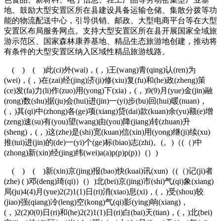
地。鼓励大型安置区所在县建设具备运输仓储、集散分拨等功
能的物流配送中心，引导供销、邮政、大型电商平台等在大型
安置区布局服务网点。支持大型安置区所在县开展国家全域旅
游示范区、国家森林康养基地、精品生态旅游地创建，推动将
有条件的大型安置区纳入区域性精品旅游线路。
( ) ( )此(ci)外(wai)，(，)王(wang)青(qing)认(ren)为
(wei)，(，)在(zai)经(jing)济(ji)修(xiu)复(fu)和(he)政(zheng)策
(ce)发(fa)力(li)作(zuo)用(yong)下(xia)，(，)9(9)月(yue)金(jin)融
(rong)数(shu)据(ju)会(hui)进(jin)一(yi)步(bu)回(hui)暖(nuan)，
(，)其(qi)中(zhong)各(ge)项(xiang)贷(dai)款(kuan)余(yu)额(e)增
(zeng)速(su)有(you)望(wang)由(you)降(jiang)转(zhuan)升
(sheng)，(，)这(zhe)是(shi)宽(kuan)信(xin)用(yong)继(ji)续(xu)
推(tui)进(jin)的(de)一(yi)个(ge)标(biao)志(zhi)。(。)（(（)中
(zhong)新(xin)经(jing)纬(wei)a(a)p(p)p(p)）(）)
( ) ( )新(xin)京(jing)报(bao)快(kuai)讯(xun)（(（)记(ji)者
(zhe) ( )邓(deng)琦(qi)）(）)北(bei)京(jing)市(shi)气(qi)象(xiang)
局(ju)4(4)月(yue)2(2)1(1)日(ri)消(xiao)息(xi)，(，)受(shou)较
(jiao)强(qiang)冷(leng)空(kong)气(qi)影(ying)响(xiang)，
(，)2(2)0(0)日(ri)和(he)2(2)1(1)日(ri)白(bai)天(tian)，(，)北(bei)