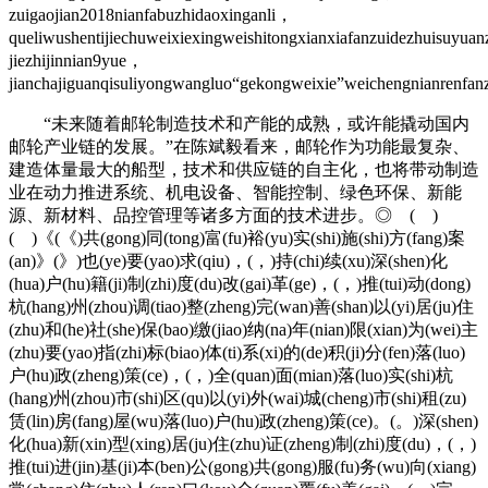
zuigaojian2018nianfabuzhidaoxinganli，
queliwushentijiechuweixiexingweishitongxianxiafanzuidezhuisuyua
jiezhijinnian9yue，
jianchajiguanqisuliyongwangluo“gekongweixie”weichengnianrenfa
“未来随着邮轮制造技术和产能的成熟，或许能撬动国内
邮轮产业链的发展。”在陈斌毅看来，邮轮作为功能最复杂、
建造体量最大的船型，技术和供应链的自主化，也将带动制造
业在动力推进系统、机电设备、智能控制、绿色环保、新能
源、新材料、品控管理等诸多方面的技术进步。◎ ( )
( )《(《)共(gong)同(tong)富(fu)裕(yu)实(shi)施(shi)方(fang)案
(an)》(》)也(ye)要(yao)求(qiu)，(，)持(chi)续(xu)深(shen)化
(hua)户(hu)籍(ji)制(zhi)度(du)改(gai)革(ge)，(，)推(tui)动(dong)
杭(hang)州(zhou)调(tiao)整(zheng)完(wan)善(shan)以(yi)居(ju)住
(zhu)和(he)社(she)保(bao)缴(jiao)纳(na)年(nian)限(xian)为(wei)主
(zhu)要(yao)指(zhi)标(biao)体(ti)系(xi)的(de)积(ji)分(fen)落(luo)
户(hu)政(zheng)策(ce)，(，)全(quan)面(mian)落(luo)实(shi)杭
(hang)州(zhou)市(shi)区(qu)以(yi)外(wai)城(cheng)市(shi)租(zu)
赁(lin)房(fang)屋(wu)落(luo)户(hu)政(zheng)策(ce)。(。)深(shen)
化(hua)新(xin)型(xing)居(ju)住(zhu)证(zheng)制(zhi)度(du)，(，)
推(tui)进(jin)基(ji)本(ben)公(gong)共(gong)服(fu)务(wu)向(xiang)