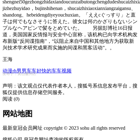
shengnei50gezhongzhidaxiandoucunzaibutongchengdudeshucaizhix
jizhezhuyidao，bujinshihenan，shucaizhixiaoxianxiangzaigansu、
shandong、hebeidengdiyeyouchuxian。「ええcぐっすり」と直
子は何でもなさそうに答えた。彼女は何のかざりもないシン
プルなヘアピンで髪をとめていた。 另据彭博社16日报
道，美国国家反情报与安全中心宣称，该机构已向学术机构发
布新版“反间谍指南”，“以阻止来自中国和其他地方为获取新
兴技术学术研究成果而实施的间谍和黑客活动”。。
王海
动漫rh男男车车好快的车车视频
发布于：黄山徽州区
声明：该文观点仅代表作者本人，搜狐号系信息发布平台，搜
狐仅提供信息存储空间服务。
阅读 (
0
)
网站地图
最新皇冠会员网址 copyright © 2023 sohu all rights reserved
搜狐公司 皇冠盘网址查询的版权所有