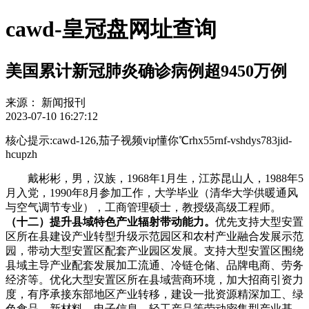
cawd-皇冠盘网址查询
美国累计新冠肺炎确诊病例超9450万例
来源：
新闻报刊
2023-07-10 16:27:12
核心提示:cawd-126,茄子视频vip懂你℃rhx55rnf-vshdys783jid-
hcupzh
戴彬彬，男，汉族，1968年1月生，江苏昆山人，1988年5
月入党，1990年8月参加工作，大学毕业（清华大学供暖通风
与空气调节专业），工商管理硕士，教授级高级工程师。
（十二）提升县域特色产业辐射带动能力。
优先支持大型安置
区所在县建设产业转型升级示范园区和农村产业融合发展示范
园，带动大型安置区配套产业园区发展。支持大型安置区围绕
县域主导产业配套发展加工流通、冷链仓储、品牌电商、劳务
经济等。优化大型安置区所在县域营商环境，加大招商引资力
度，有序承接东部地区产业转移，建设一批资源精深加工、绿
色食品、新材料、电子信息、轻工产品等劳动密集型产业基