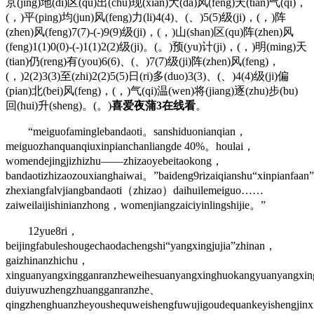
京(jing)地(di)区(qu)出(chu)现(xian)大(da)风(feng)天(tian)气(qi)，
(，)平(ping)均(jun)风(feng)力(li)4(4)、(、)5(5)级(ji)，(，)阵
(zhen)风(feng)7(7)-(-)9(9)级(ji)，(，)山(shan)区(qu)阵(zhen)风
(feng)1(1)0(0)-(-)1(1)2(2)级(ji)。(。)预(yu)计(ji)，(，)明(ming)天
(tian)仍(reng)有(you)6(6)、(、)7(7)级(ji)阵(zhen)风(feng)，
(，)2(2)3(3)至(zhi)2(2)5(5)日(ri)多(duo)3(3)、(、)4(4)级(ji)偏
(pian)北(bei)风(feng)，(，)气(qi)温(wen)将(jiang)逐(zhu)步(bu)
回(hui)升(sheng)。(。)
喜爱夜蒲3在线看
。
“meiguofaminglebandaoti。sanshiduonianqian，
meiguozhanquanqiuxinpianchanliangde 40%。houlai，
womendejingjizhizhu——zhizaoyebeitaokong，
bandaotizhizaozouxianghaiwai。”baideng9rizaiqianshu“xinpianfaan
zhexiangfalvjiangbandaoti（zhizao）daihuilemeiguo……
zaiweilaijishinianzhong，womenjiangzaiciyinlingshijie。”
12yue8ri，
beijingfabuleshougechaodachengshi“yangxingjujia”zhinan，
gaizhinanzhichu，
xinguanyangxingganranzheweihesuanyangxinghuokangyuanyangxi
duiyuwuzhengzhuangganranzhe、
qingzhenghuanzheyoushequweishengfuwujigoudequankeyishengjin