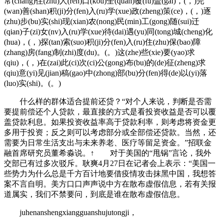
常(chang)住(zhu)人(ren)口(kou)全(quan)覆(fu)盖(gai)，(，)完
(wan)善(shan)积(ji)分(fen)入(ru)学(xue)政(zheng)策(ce)，(，)逐
(zhu)步(bu)实(shi)现(xian)农(nong)民(min)工(gong)随(sui)迁
(qian)子(zi)女(nv)入(ru)学(xue)待(dai)遇(yu)同(tong)城(cheng)化
(hua)，(，)探(tan)索(suo)积(ji)分(fen)入(ru)住(zhu)保(bao)障
(zhang)房(fang)制(zhi)度(du)。(。)这(zhe)些(xie)要(yao)求
(qiu)，(，)在(zai)此(ci)次(ci)公(gong)布(bu)的(de)征(zheng)求
(qiu)意(yi)见(jian)稿(gao)中(zhong)部(bu)分(fen)得(de)以(yi)落
(luo)实(shi)。(。)
什么样的群体适合提前还贷？“对个人来说，判断是否需
要提前偿还个人贷款，最直接的方式是看投资收益是否可以覆
盖贷款利息。如果投资收益率高于贷款利率，则考虑将资金更
多用于投资；反之则可以考虑部分或全部偿还贷款。当然，还
需要为日常生活支出与未来养老、医疗等留足资金。”招联金
融首席研究员董希淼说。↑ 对于美国的“甩锅”言论，我外
交部已有过多次驳斥。耿爽4月27日在记者会上表示：“美国一
些势力为什么总是千方百计地要借疫情攻击抹黑中国，我想答
案不言自明。美方口口声声说中方在散布虚假信息，若有关报
道属实，我们不禁要问，到底是谁在散布虚假信息。
juhenanshengxiangguanshujutongji，