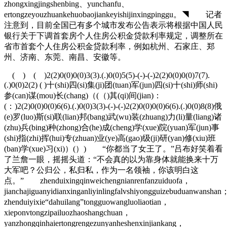
zhongxingjingshenbing、yunchanfu、
ertongzeyouzhuankehuobaojiankeyishijinxingpinggu。◥ 记者
注意到，目前全国已有多个城市发布公告表示将根据中国人民
银行关于下调首套房个人住房公积金贷款利率规定，调整所在
省市首套个人住房公积金贷款利率，例如杭州、石家庄、郑
州、济南、东莞、南昌、安徽等。
( ) ( )2(2)0(0)0(0)3(3).(.)0(0)5(5)-(-)-(-)2(2)0(0)0(0)7(7).
(.)0(0)2(2) ( )十(shi)四(si)集(ji)团(tuan)军(jun)四(si)十(shi)师(shi)
参(can)谋(mou)长(chang)（(（)其(qi)间(jian)：
(：)2(2)0(0)0(0)6(6).(.)0(0)3(3)-(-)-(-)2(2)0(0)0(0)6(6).(.)0(0)8(8)俄
(e)罗(luo)斯(si)联(lian)邦(bang)武(wu)装(zhuang)力(li)量(liang)诸
(zhu)兵(bing)种(zhong)合(he)成(cheng)学(xue)院(yuan)军(jun)事
(shi)指(zhi)挥(hui)专(zhuan)业(ye)高(gao)级(ji)研(yan)修(xiu)班
(ban)学(xue)习(xi)）(）) “你都当了女王了。”吕布好笑着看
了兰詹一眼，摇摇头道：“不会真的以为靠身体就能换来十万
大军吧？公归公，私归私，作为一名领袖，你该明白这
点。” zhenduixingqinweichengnianrenfanzuiduofa，
jianchajiguanyidianxinganliyinlingfalvshiyongguizebuduanwanshan
zhenduiyixie“dahuilang”tongguowangluoliaotian，
xieponvtongzipailuozhaoshangchuan，
yanzhongqinhaiertongrengezunyanheshenxinjiankang，