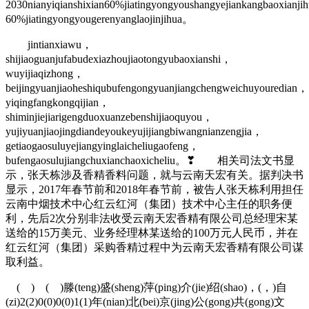
2030nianyiqianshixian60%jiatingyongyoushangyejiankangbaoxianj
60%jiatingyongyougerenyanglaojinjihua。
jintianxiawu，
shijiaoguanjufabudexiazhoujiaotongyubaoxianshi，
wuyijiaqizhong，
beijingyuanjiaoheshiqubufengongyuanjiangchengweichuyouredian，
yiqingfangkongqijian，
shiminjiejiarigengduoxuanzebenshijiaoquyou，
yujiyuanjiaojingdiandeyoukeyujijiangbiwangnianzengjia，
getiaogaosuluyejiangyinglaicheliugaofeng，
bufengaosulujiangchuxianchaoxicheliu。❣ 相关司法文书显
示，张天栋涉及香精香料问题，就与云南天宏有关。据判决书
显示，2017年春节前和2018年春节前，被告人张天栋利用担任
云南中烟技术中心红云红河（集团）技术中心主任的职务便
利，先后2次分别非法收受云南天宏香精有限公司总经理宋某
送给的15万美元、业务经理林某送给的100万元人民币，并在
红云红河（集团）采购香精过程中为云南天宏香精有限公司谋
取利益。
( ) ( )滕(teng)盛(sheng)萍(ping)介(jie)绍(shao)，(，)自
(zi)2(2)0(0)0(0)1(1)年(nian)北(bei)京(jing)公(gong)共(gong)文