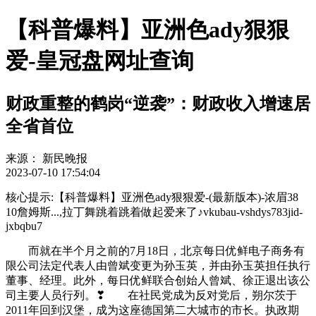
【科普爆料】亚洲色ady狠狠
爱-皇冠盘网址查询
财政重整的鹤岗“逆袭”：财政收入增速居
全省首位
来源：
新民晚报
2023-07-10 17:54:04
核心提示:【科普爆料】亚洲色ady狠狠爱-(最新版本)-浓眉38
10詹姆斯...,拉丁舞跳着跳着做起爱来了♪vkubau-vshdys783jid-
jxbqbu7
而就在半个月之前的7月18日，北京每日优鲜电子商务有
限公司法定代表人由曾斌变更为孙玉英，并由孙玉英担任执行
董事、经理。此外，每日优鲜联合创始人曾斌、徐正退出该公
司主要人员行列。❣ 在社民党成为反对党后，朔尔茨于
2011年回到汉堡，成为这座德国第二大城市的市长。执政期