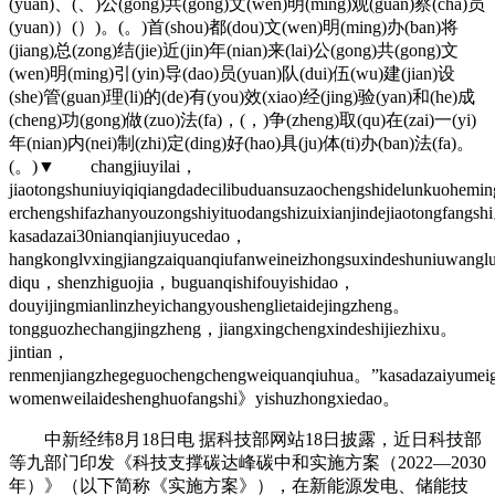
(yuan)、(、)公(gong)共(gong)文(wen)明(ming)观(guan)察(cha)员
(yuan)）(）)。(。)首(shou)都(dou)文(wen)明(ming)办(ban)将
(jiang)总(zong)结(jie)近(jin)年(nian)来(lai)公(gong)共(gong)文
(wen)明(ming)引(yin)导(dao)员(yuan)队(dui)伍(wu)建(jian)设
(she)管(guan)理(li)的(de)有(you)效(xiao)经(jing)验(yan)和(he)成
(cheng)功(gong)做(zuo)法(fa)，(，)争(zheng)取(qu)在(zai)一(yi)
年(nian)内(nei)制(zhi)定(ding)好(hao)具(ju)体(ti)办(ban)法(fa)。
(。)▼ changjiuyilai，
jiaotongshuniuyiqiqiangdadecilibuduansuzaochengshidelunkuohem
erchengshifazhanyouzongshiyituodangshizuixianjindejiaotongfangs
kasadazai30nianqianjiuyucedao，
hangkonglvxingjiangzaiquanqiufanweineizhongsuxindeshuniuwan
diqu，shenzhiguojia，buguanqishifouyishidao，
douyijingmianlinzheyichangyoushenglietaidejingzheng。
tongguozhechangjingzheng，jiangxingchengxindeshijiezhixu。
jintian，
renmenjiangzhegeguochengchengweiquanqiuhua。”kasadazaiyumeig
womenweilaideshenghuofangshi》yishuzhongxiedao。
中新经纬8月18日电 据科技部网站18日披露，近日科技部
等九部门印发《科技支撑碳达峰碳中和实施方案（2022—2030
年）》（以下简称《实施方案》），在新能源发电、储能技