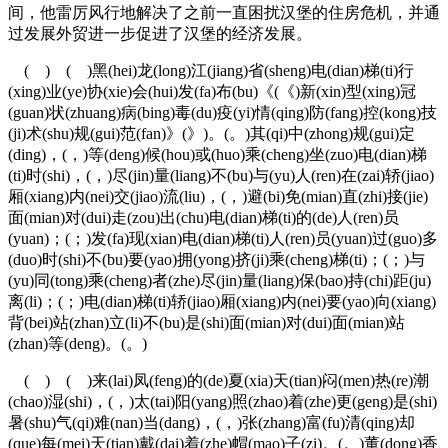
间，他雷厉风行地解决了之前一直困扰汉堡的住房危机，并通
过发展外贸进一步促进了汉堡的经济发展。
( ) ( )黑(hei)龙(long)江(jiang)省(sheng)电(dian)梯(ti)行
(xing)业(ye)协(xie)会(hui)发(fa)布(bu)《(《)新(xin)型(xing)冠
(guan)状(zhuang)病(bing)毒(du)疫(yi)情(qing)防(fang)控(kong)技
(ji)术(shu)规(gui)范(fan)》(》)。(。)其(qi)中(zhong)规(gui)定
(ding)，(，)等(deng)候(hou)或(huo)乘(cheng)坐(zuo)电(dian)梯
(ti)时(shi)，(，)尽(jin)量(liang)不(bu)与(yu)人(ren)在(zai)轿(jiao)
厢(xiang)内(nei)交(jiao)流(liu)，(，)避(bi)免(mian)直(zhi)接(jie)
面(mian)对(dui)走(zou)出(chu)电(dian)梯(ti)的(de)人(ren)员
(yuan)；(；)发(fa)现(xian)电(dian)梯(ti)人(ren)员(yuan)过(guo)多
(duo)时(shi)不(bu)要(yao)拥(yong)挤(ji)乘(cheng)梯(ti)；(；)与
(yu)同(tong)乘(cheng)者(zhe)尽(jin)量(liang)保(bao)持(chi)距(ju)
离(li)；(；)电(dian)梯(ti)轿(jiao)厢(xiang)内(nei)要(yao)向(xiang)
背(bei)站(zhan)立(li)不(bu)是(shi)面(mian)对(dui)面(mian)站
(zhan)等(deng)。(。)
( ) ( )来(lai)凤(feng)的(de)夏(xia)天(tian)闷(men)热(re)潮
(chao)湿(shi)，(，)太(tai)阳(yang)照(zhao)着(zhe)更(geng)是(shi)
暑(shu)气(qi)难(nan)当(dang)，(，)张(zhang)富(fu)清(qing)却
(que)每(mei)天(tian)戴(dai)着(zhe)帽(mao)子(zi)。(。)董(dong)香