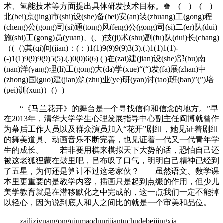
术、氢能技术等方面提出具体研发技术目标。♚ ( ) ( )
北(bei)京(jing)市(shi)设(she)备(bei)安(an)装(zhuang)工(gong)程
(cheng)公(gong)司(si)通(tong)风(feng)公(gong)司(si)二(er)队(dui)
施(shi)工(gong)员(yuan)、(、)技(ji)术(shu)副(fu)队(dui)长(chang)
（(（)其(qi)间(jian)：(：)1(1)9(9)9(9)3(3).(.)1(1)1(1)-
(-)1(1)9(9)9(9)5(5).(.)0(0)6(6) ( )在(zai)建(jian)设(she)部(bu)南
(nan)洋(yang)理(li)工(gong)大(da)学(xue)“(“)发(fa)展(zhan)中
(zhong)国(guo)建(jian)筑(zhu)业(ye)研(yan)讨(tao)班(ban)”(”)培
(pei)训(xun)）(）)
“《马兰花开》的舞台是一个寻找信仰和信念的地方。”早
在2013年，清华大学学生心理发展指导中心副主任阎博就曾作
为幕后工作人员以及群众演员加入“花开”剧组，她见证着剧组
的舞美道具、动画音乐不断完善，也见证着一代又一代青年学
生的成长。 若非要用棋来模拟天下大势的话，恐怕自己还
被这老狐狸蒙在鼓里吧，吕布叹了口气，明明自己精神已经到
了五星，为何还是算计不过这老家伙？ 虽然语文、数学课
本里更重要的是教学内容，插画只是起到点缀的作用，但少儿
美学教育就是在潜移默化之中完成的，这一点我们一定不能掉
以轻心，因为说到底人和人之间比的就是一个审美和品位。
zailiziyuangongqiumaodunrijiantuchudebeijingxia，