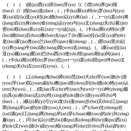
( ) ( )据(ju)西(xi)班(ban)牙(ya)《(《)世(shi)界(jie)报
(bao)》(》)报(bao)道(dao)，(，)卡(ka)斯(si)特(te)罗(luo)与(yu)
塞(sai)拉(la)亚(ya)结(jie)婚(hun)以(yi)来(lai)，(，)一(yi)直(zhi)将
(jiang)自(zi)身(shen)命(ming)运(yun)与(yu)丈(zhang)夫(fu)紧(jin)
密(mi)联(lian)系(xi)在(zai)一(yi)起(qi)。(。)卡(ka)斯(si)特(te)罗
(luo)婚(hun)后(hou)搬(ban)去(qu)了(le)塞(sai)拉(la)亚(ya)的(de)
老(lao)家(jia)奥(ao)兰(lan)乔(qiao)省(sheng)，(，)那(na)里(li)以
(yi)养(yang)牛(niu)场(chang)闻(wen)名(ming)。(。)塞(sai)拉(la)
亚(ya)藏(zang)匿(ni)巴(ba)西(xi)使(shi)馆(guan)期(qi)间(jian)，
(，)卡(ka)斯(si)特(te)罗(luo)也(ye)一(yi)直(zhi)陪(pei)伴(ban)丈
(zhang)夫(fu)左(zuo)右(you)。(。)
( ) ( )上(shang)海(hai)师(shi)范(fan)大(da)学(xue)旅(lv)游
(you)学(xue)院(yuan)副(fu)教(jiao)授(shou)刘(liu)德(de)艳(yan)认
(ren)为(wei)，(，)缆(lan)车(che)作(zuo)为(wei)一(yi)种(zhong)极
(ji)具(ju)标(biao)志(zhi)性(xing)的(de)旅(lv)游(you)符(fu)号
(hao)，(，)极(ji)易(yi)引(yin)发(fa)漫(man)步(bu)滨(bin)江(jiang)
两(liang)岸(an)的(de)游(you)人(ren)，(，)产(chan)生(sheng)在
(zai)浦(pu)江(jiang)两(liang)岸(an)穿(chuan)梭(suo)的(de)兴(xing)
趣(qu)，(，)可(ke)以(yi)把(ba)浦(pu)东(dong)和(he)浦(pu)西(xi)
的(de)文(wen)旅(lv)由(you)相(xiang)对(dui)分(fen)开(kai)的(de)