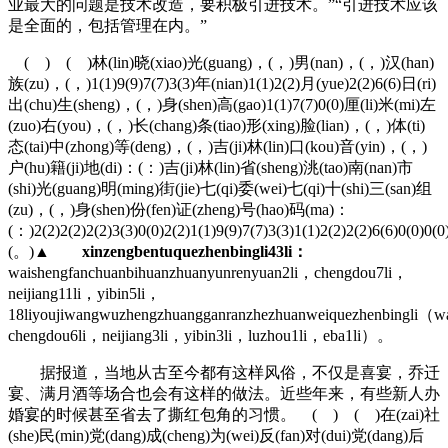
业最大的问题是技术改造，要积极引进技术。”“引进技术应该
是全面的，包括管理在内。”
( ) ( )林(lin)晓(xiao)光(guang)，(，)男(nan)，(，)汉(han)
族(zu)，(，)1(1)9(9)7(7)3(3)年(nian)1(1)2(2)月(yue)2(2)6(6)日(ri)
出(chu)生(sheng)，(，)身(shen)高(gao)1(1)7(7)0(0)厘(li)米(mi)左
(zuo)右(you)，(，)长(chang)条(tiao)形(xing)脸(lian)，(，)体(ti)
态(tai)中(zhong)等(deng)，(，)吉(ji)林(lin)口(kou)音(yin)，(，)
户(hu)籍(ji)地(di)：(：)吉(ji)林(lin)省(sheng)洮(tao)南(nan)市
(shi)光(guang)明(ming)街(jie)七(qi)委(wei)七(qi)十(shi)三(san)组
(zu)，(，)身(shen)份(fen)证(zheng)号(hao)码(ma)：
(：)2(2)2(2)2(2)3(3)0(0)2(2)1(1)9(9)7(7)3(3)1(1)2(2)2(2)6(6)0(0)0(
(。)▲
xinzengbentuquezhenbingli43li：
waishengfanchuanbihuanzhuanyunrenyuan2li，chengdou7li，
neijiang11li，yibin5li，
18liyoujiwangwuzhengzhuangganranzhezhuanweiquezhenbingli（w
chengdou6li，neijiang3li，yibin3li，luzhou1li，eba1li）。
据报道，当地从古至今都有这样风俗，不仅是喜宴，乔迁
宴、满月酒等场合也会有这样的做法。近些年来，有些新人办
婚宴的时候甚至省去了撕红包角的习惯。 ( ) ( )在(zai)社
(she)民(min)党(dang)成(cheng)为(wei)反(fan)对(dui)党(dang)后