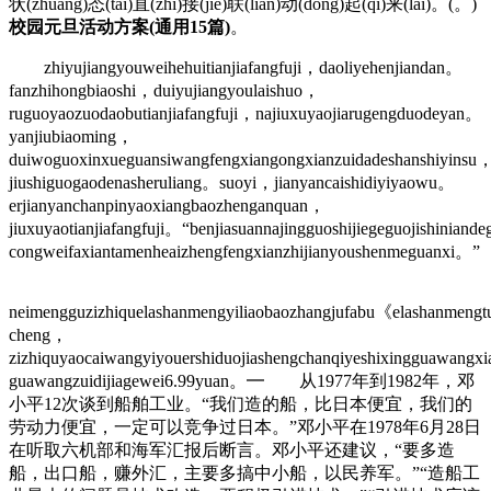
状(zhuang)态(tai)直(zhi)接(jie)联(lian)动(dong)起(qi)来(lai)。(。)
校园元旦活动方案(通用15篇)
。
zhiyujiangyouweihehuitianjiafangfuji，daoliyehenjiandan。
fanzhihongbiaoshi，duiyujiangyoulaishuo，
ruguoyaozuodaobutianjiafangfuji，najiuxuyaojiarugengduodeyan。
yanjiubiaoming，
duiwoguoxinxueguansiwangfengxiangongxianzuidadeshanshiyinsu
jiushiguogaodenasheruliang。suoyi，jianyancaishidiyiyaowu。
erjianyanchanpinyaoxiangbaozhenganquan，
jiuxuyaotianjiafangfuji。“benjiasuannajingguoshijiegeguojishinian
congweifaxiantamenheaizhengfengxianzhijianyoushenmeguanxi。”
neimengguzizhiquelashanmengyiliaobaozhangjufabu《elashanmengt
cheng，
zizhiquyaocaiwangyiyouershiduojiashengchanqiyeshixingguawang
guawangzuidijiagewei6.99yuan。━ 从1977年到1982年，邓
小平12次谈到船舶工业。“我们造的船，比日本便宜，我们的
劳动力便宜，一定可以竞争过日本。”邓小平在1978年6月28日
在听取六机部和海军汇报后断言。邓小平还建议，“要多造
船，出口船，赚外汇，主要多搞中小船，以民养军。”“造船工