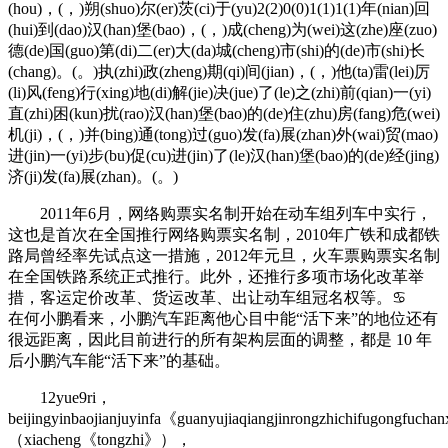
(hou)，(，)朔(shuo)尔(er)茨(ci)于(yu)2(2)0(0)1(1)1(1)年(nian)回
(hui)到(dao)汉(han)堡(bao)，(，)成(cheng)为(wei)这(zhe)座(zuo)
德(de)国(guo)第(di)二(er)大(da)城(cheng)市(shi)的(de)市(shi)长
(chang)。(。)执(zhi)政(zheng)期(qi)间(jian)，(，)他(ta)雷(lei)厉
(li)风(feng)行(xing)地(di)解(jie)决(jue)了(le)之(zhi)前(qian)一(yi)
直(zhi)困(kun)扰(rao)汉(han)堡(bao)的(de)住(zhu)房(fang)危(wei)
机(ji)，(，)并(bing)通(tong)过(guo)发(fa)展(zhan)外(wai)贸(mao)
进(jin)一(yi)步(bu)促(cu)进(jin)了(le)汉(han)堡(bao)的(de)经(jing)
济(ji)发(fa)展(zhan)。(。)
2011年6月，网络购票实名制开始在动车组列车中实行，
这也是首次在全国推行网络购票实名制，2010年广铁和成都铁
路局曾经率先试点这一措施，2012年元旦，火车票购票实名制
在全国铁路系统正式推行。此外，还推行多项市场化改革举
措，客运定价改革、货运改革、出让动车组冠名权等。♋
在何小鹏看来，小鹏汽车距离他心目中能“活下来”的地位还有
很远距离，因此目前进行的所有架构层面的调整，都是 10 年
后小鹏汽车能“活下来”的基础。
12yue9ri，
beijingyinbaojianjuyinfa《guanyujiaqiangjinrongzhichifugongfuch
（xiacheng《tongzhi》），