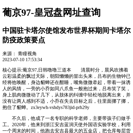
葡京97-皇冠盘网址查询
中国驻卡塔尔使馆发布世界杯期间卡塔尔
防疫政策要点
来源：
青瞳视角
2023-07-10 17:53:34
核心提示:葡京97,日韩噜噜三道本 清晨时分，晨风吹拂着
云彩温柔的飘过天际，朝阳懒懒的冒出头来，吕布的生物钟已
经将他唤醒，身边貂蝉还在酣睡，嘴角微微牵起，带着一抹诱
人的风情，一旁的小乔如同八爪鱼一般抱过来，吕布笑了笑，
身上肌肉微微动了几下，从肢体的纠缠中轻松地脱离出来，并
没有让两人感到不适，小乔在失去目标之后，往里面挪了挪，
抱住了貂蝉。zx3eywh-vshdys783jid-prh29y
不久后，他成了一名专职的科学老师，主要带孩子们做手
工。2020年，他来到浙江安吉蓝润天使外国语实验学校，利用
一个周末的时间，他跑去安吉县最大的五金店，把仓库每层货