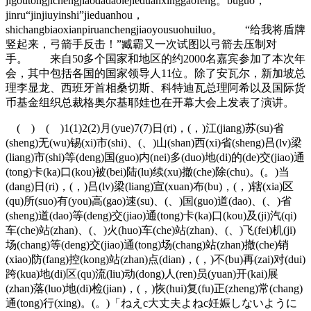
jigoutongjichengjiaodadaolejieduanxinggaofeng。buguo，
jinru“jinjiuyinshi”jieduanhou，
shichangbiaoxianpiruanchengjiaoyousuohuiluo。 “给我将盾牌
竖起来，弓箭手反击！”臧霸又一次试图以弓箭去压制对
手。 来自50多个国家和地区的约2000名嘉宾参加了本次年
会，其中包括各国的国家领导人11位。除了安瓦尔，新加坡总
理李显龙、西班牙首相桑切斯、科特迪瓦总理阿希以及国际货
币基金组织总裁格奥尔基耶娃也在开幕大会上发表了演讲。
( ) ( )1(1)2(2)月(yue)7(7)日(ri)，(，)江(jiang)苏(su)省
(sheng)无(wu)锡(xi)市(shi)、(、)山(shan)西(xi)省(sheng)吕(lv)梁
(liang)市(shi)等(deng)国(guo)内(nei)多(duo)地(di)的(de)交(jiao)通
(tong)卡(ka)口(kou)被(bei)陆(lu)续(xu)撤(che)除(chu)。(。)当
(dang)日(ri)，(，)吕(lv)梁(liang)宣(xuan)布(bu)，(，)辖(xia)区
(qu)所(suo)有(you)高(gao)速(su)、(、)国(guo)道(dao)、(、)省
(sheng)道(dao)等(deng)交(jiao)通(tong)卡(ka)口(kou)及(ji)汽(qi)
车(che)站(zhan)、(、)火(huo)车(che)站(zhan)、(、)飞(fei)机(ji)
场(chang)等(deng)交(jiao)通(tong)场(chang)站(zhan)撤(che)销
(xiao)防(fang)控(kong)站(zhan)点(dian)，(，)不(bu)再(zai)对(dui)
跨(kua)地(di)区(qu)流(liu)动(dong)人(ren)员(yuan)开(kai)展
(zhan)落(luo)地(di)检(jian)，(，)恢(hui)复(fu)正(zheng)常(chang)
通(tong)行(xing)。(。)「ねえc大丈夫よねc妊娠しないように