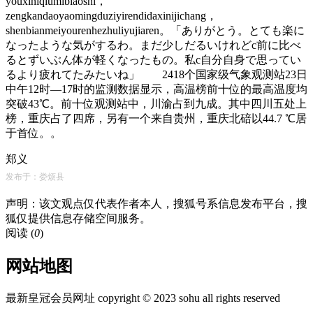
youxiniqiumibiaoshi，
zengkandaoyaomingduziyirendidaxinijichang，
shenbianmeiyourenhezhuliyujiaren。「ありがとう。とても楽に
なったような気がするわ。まだ少しだるいけれどc前に比べ
るとずいぶん体が軽くなったもの。私c自分自身で思ってい
るより疲れてたみたいね」 2418个国家级气象观测站23日
中午12时—17时的监测数据显示，高温榜前十位的最高温度均
突破43℃。前十位观测站中，川渝占到九成。其中四川五处上
榜，重庆占了四席，另有一个来自贵州，重庆北碚以44.7 ℃居
于首位。。
郑义
发布于：娄烦县
声明：该文观点仅代表作者本人，搜狐号系信息发布平台，搜
狐仅提供信息存储空间服务。
阅读 (
0
)
网站地图
最新皇冠会员网址 copyright © 2023 sohu all rights reserved