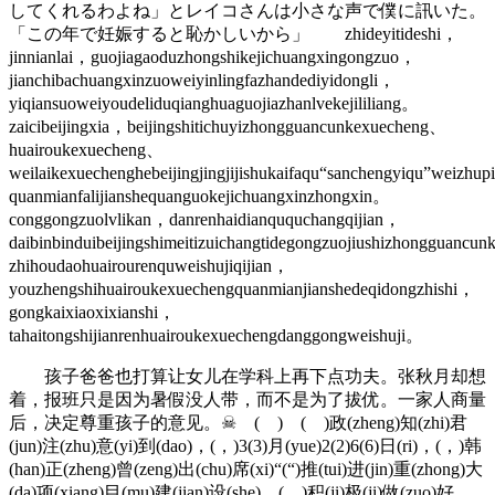
してくれるわよね」とレイコさんは小さな声で僕に訊いた。
「この年で妊娠すると恥かしいから」 zhideyitideshi，
jinnianlai，guojiagaoduzhongshikejichuangxingongzuo，
jianchibachuangxinzuoweiyinlingfazhandediyidongli，
yiqiansuoweiyoudeliduqianghuaguojiazhanlvekejililiang。
zaicibeijingxia，beijingshitichuyizhongguancunkexuecheng、
huairoukexuecheng、
weilaikexuechenghebeijingjingjijishukaifaqu“sanchengyiqu”weizhup
quanmianfalijianshequanguokejichuangxinzhongxin。
conggongzuolvlikan，danrenhaidianququchangqijian，
daibinbinduibeijingshimeitizuichangtidegongzuojiushizhongguancu
zhihoudaohuairourenquweishujiqijian，
youzhengshihuairoukexuechengquanmianjianshedeqidongzhishi，
gongkaixiaoxixianshi，
tahaitongshijianrenhuairoukexuechengdanggongweishuji。
孩子爸爸也打算让女儿在学科上再下点功夫。张秋月却想
着，报班只是因为暑假没人带，而不是为了拔优。一家人商量
后，决定尊重孩子的意见。☠ ( ) ( )政(zheng)知(zhi)君
(jun)注(zhu)意(yi)到(dao)，(，)3(3)月(yue)2(2)6(6)日(ri)，(，)韩
(han)正(zheng)曾(zeng)出(chu)席(xi)“(“)推(tui)进(jin)重(zhong)大
(da)项(xiang)目(mu)建(jian)设(she)、(、)积(ji)极(ji)做(zuo)好