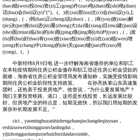
(hao)稳(wen)投(tou)资(zi)工(gong)作(zuo)电(dian)视(shi)电(dian)
话(hua)会(hui)议(yi)”(”)。(。)在(zai)那(na)次(ci)会(hui)议(yi)上
(shang)，(，)韩(han)正(zheng)说(shuo)，(，)有(you)效(xiao)解
(jie)决(jue)推(tui)进(jin)重(zhong)大(da)项(xiang)目(mu)建(jian)设
(she)面(mian)临(lin)的(de)瓶(ping)颈(jing)制(zhi)约(yue)，(，)发
(fa)挥(hui)好(hao)有(you)效(xiao)投(tou)资(zi)在(zai)稳(wen)增
(zeng)长(chang)中(zhong)的(de)关(guan)键(jian)作(zuo)用
(yong)。(。)
中新经纬8月9日电 进一步纾解海南省缴存的单位和职工
在本轮疫情期间住房公积金缴存和职工偿还住房公积金贷款的
困难，海南省住房公积金管理局发布通知称，实施受疫情影响
期间住房公积金阶段性支持政策。 在孙亮执掌山东高速集
团时，还热衷于投资房地产。他曾说，“为什么要发展地产？
我们主要投资铁路、港口，这些是长线投资，长远发展比较
好。但房地产业的特点是，短期见效快，所以我们用短期的发
展弥补长期发展不足。”
cici，yaomingbuzaishizhengzhanqiuchangdeqiuyuan，
ershizuoweizhongguonvlanlingdui，
yijizhongguolanqiuxiehuizhuxilaidaoxinide。