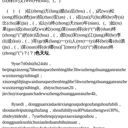
(fa)律(lv)文(wen)书(shu)。(。)
( ) ( )征(zheng)方(fang)腊(la)后(hou)，(，)武(wu)松
(song)拒(ju)绝(jue)招(zhao)安(an)，(，)在(zai)六(liu)和(he)寺(si)
出(chu)家(jia)，(，)以(yi)终(zhong)天(tian)年(nian)。(。)如(ru)
果(guo)说(shuo)武(wu)松(song)算(suan)得(de)“(“)善(shan)终
(zhong)”(”)的(de)话(hua)，(，)那(na)宋(song)江(jiang)和(he)李
(li)逵(kui)，(，)哥(ge)俩(liang)一(yi)人(ren)一(yi)杯(bei)毒(du)酒
(jiu)，(，)算(suan)得(de)哪(na)门(men)子(zi)“(“)善(shan)终
(zhong)”(”)？(？)
色天坛
。
9yue7ri0shizhi24shi，
beijingxinzeng7libentuquezhenbinglihe3liwuzhengzhuangganranz
wuxinzengyisibingli；
xinzeng6lijingwaishuruquezhenbinglihe5liwuzhengzhuangganranzh
wuxinzengyisibingli。zhiyuchuyuan2li，
jiechuyixueguanchadewuzhengzhuangganranzhe4li。
8yuedi，dongguanxiatiaolexiangouqudegoufangshoufubili，
shoutaofeiputongzhufang，shoufubiliyou40%tiaozhengwei30%。
zhideyitideshi，7yuebufenquyuquxiaoxiangouhou，
dongguanloushichuxianleduanshihuinuan，