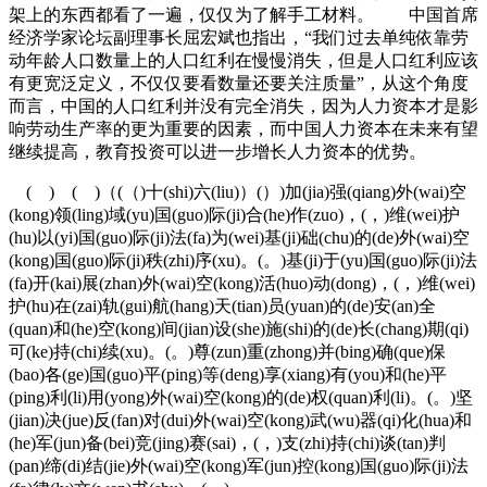
架上的东西都看了一遍，仅仅为了解手工材料。 中国首席
经济学家论坛副理事长屈宏斌也指出，“我们过去单纯依靠劳
动年龄人口数量上的人口红利在慢慢消失，但是人口红利应该
有更宽泛定义，不仅仅要看数量还要关注质量”，从这个角度
而言，中国的人口红利并没有完全消失，因为人力资本才是影
响劳动生产率的更为重要的因素，而中国人力资本在未来有望
继续提高，教育投资可以进一步增长人力资本的优势。
( ) ( )（(（)十(shi)六(liu)）(）)加(jia)强(qiang)外(wai)空
(kong)领(ling)域(yu)国(guo)际(ji)合(he)作(zuo)，(，)维(wei)护
(hu)以(yi)国(guo)际(ji)法(fa)为(wei)基(ji)础(chu)的(de)外(wai)空
(kong)国(guo)际(ji)秩(zhi)序(xu)。(。)基(ji)于(yu)国(guo)际(ji)法
(fa)开(kai)展(zhan)外(wai)空(kong)活(huo)动(dong)，(，)维(wei)
护(hu)在(zai)轨(gui)航(hang)天(tian)员(yuan)的(de)安(an)全
(quan)和(he)空(kong)间(jian)设(she)施(shi)的(de)长(chang)期(qi)
可(ke)持(chi)续(xu)。(。)尊(zun)重(zhong)并(bing)确(que)保
(bao)各(ge)国(guo)平(ping)等(deng)享(xiang)有(you)和(he)平
(ping)利(li)用(yong)外(wai)空(kong)的(de)权(quan)利(li)。(。)坚
(jian)决(jue)反(fan)对(dui)外(wai)空(kong)武(wu)器(qi)化(hua)和
(he)军(jun)备(bei)竞(jing)赛(sai)，(，)支(zhi)持(chi)谈(tan)判
(pan)缔(di)结(jie)外(wai)空(kong)军(jun)控(kong)国(guo)际(ji)法