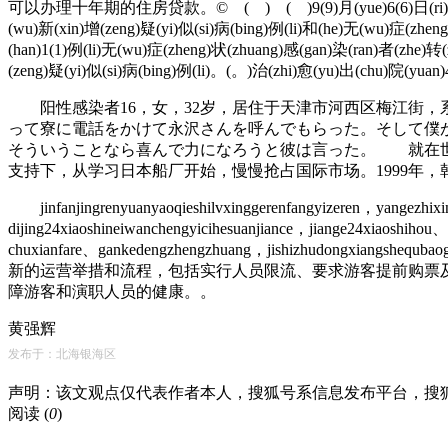
可以办理十年期的住房贷款。© ( ) ( )9(9)月(yue)6(6)日(ri)0(0)时(shi)
(wu)新(xin)增(zeng)疑(yi)似(si)病(bing)例(li)和(he)无(wu)症(zhen
(han)1(1)例(li)无(wu)症(zheng)状(zhuang)感(gan)染(ran)者(zhe)
(zeng)疑(yi)似(si)病(bing)例(li)。(。)治(zhi)愈(yu)出(chu)院(yuan
阳性感染者16，女，32岁，居住于天津市河西区梅江街，系
って寮に電話をかけて永沢さんを呼んでもらった。そして僕
そういうことなら喜んで力になろうと彼は言った。 就在世
支持下，从学习日本船厂开始，慢慢抢占国际市场。1999年
jinfanjingrenyuanyaoqieshilvxinggerenfangyizeren，yangezhixi
dijing24xiaoshineiwanchengyicihesuanjiance，jiange24xiaoshiho
chuxianfare、gankedengzhengzhuang，jishizh
新的运营举措和流程，包括实行人员限流、要求游客提前购票
障游客和演职人员的健康。。
黄强辉
发布于：北海银海区
声明：该文观点仅代表作者本人，搜狐号系信息发布平台，搜
阅读 (
0
)