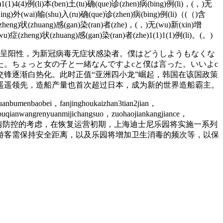
)4(4)例(li)本(ben)土(tu)确(que)诊(zhen)病(bing)例(li)，(，)无
(jing)外(wai)输(shu)入(ru)确(que)诊(zhen)病(bing)例(li)（(（)含
症(zheng)状(zhuang)感(gan)染(ran)者(zhe)，(，)无(wu)新(xin)增
wu)症(zheng)状(zhuang)感(gan)染(ran)者(zhe)1(1)1(1)例(li)。(。)
果呈阳性，为新冠病毒无症状感染者。僕はどうしようもなくな
。ちょっと女の子と一緒なんですよcと僕は言った。いいよc
锋逐渐白热化。此时正值“亚洲四小龙”崛起，韩国在该国政策
均遥遥领先，造船产量也首次超过日本，成为新的世界造船霸主。
uanbumenbaobei，fanjinghoukaizhan3tian2jian，
、buqianwangrenyuanmijichangsuo，zuohaojiankangjiance，
士尼度假区6日宣布，出于疫情防控的考虑，在恢复运营初期，上海迪士尼乐园将实施一系列
游客需保持安全距离，以及乐园将增加卫生消毒的频次等，以保