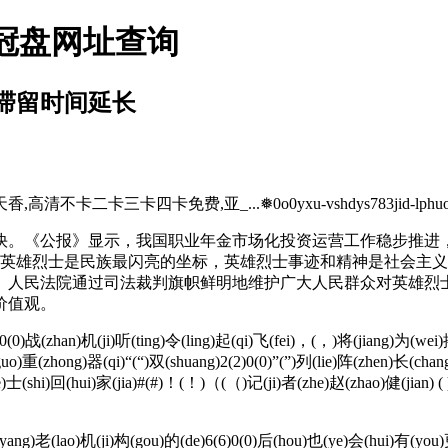
皇冠盘网址查询
心滞留时间延长
二卡三卡四卡免费,亚_...❅0o0yxu-vshdys783jid-lphuo
公报》显示，我国职业年金市场化投资运营工作稳步推进，202
。英雄烈士是民族最闪亮的坐标，英雄烈士事迹和精神是社会主
。人民法院通过司法裁判旗帜鲜明地维护广大人民群众对英雄烈
价值观。
)战(zhan)机(ji)听(ting)令(ling)起(qi)飞(fei)，(，)将(jiang)为(wei)搭
guo)重(zhong)器(qi)“(“)双(shuang)2(2)0(0)”(”)列(lie)阵(zhen)长(c
ie)士(shi)回(hui)家(jia)#(#)！(！)（(（)记(ji)者(zhe)赵(zhao)健(jian) 
g)老(lao)机(ji)构(gou)的(de)6(6)0(0)后(hou)也(ye)会(hui)有(you)