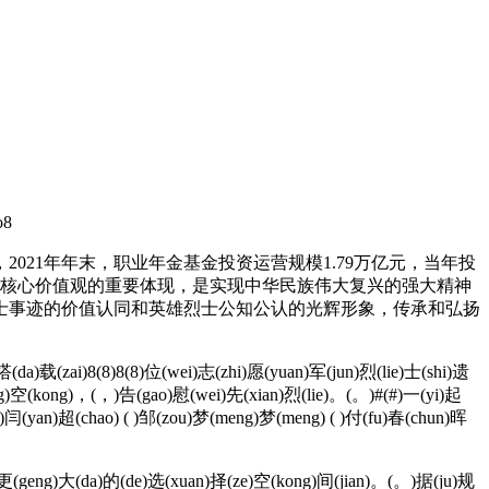
8
1年年末，职业年金基金投资运营规模1.79万亿元，当年投
义核心价值观的重要体现，是实现中华民族伟大复兴的强大精神
士事迹的价值认同和英雄烈士公知公认的光辉形象，传承和弘扬
(da)载(zai)8(8)8(8)位(wei)志(zhi)愿(yuan)军(jun)烈(lie)士(shi)遗
hang)空(kong)，(，)告(gao)慰(wei)先(xian)烈(lie)。(。)#(#)一(yi)起
( )闫(yan)超(chao) ( )邹(zou)梦(meng)梦(meng) ( )付(fu)春(chun)晖
更(geng)大(da)的(de)选(xuan)择(ze)空(kong)间(jian)。(。)据(ju)规