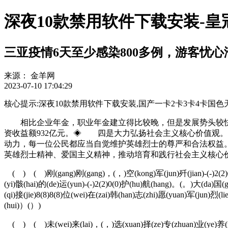
深夜10款禁用软件下载安装-
三亚疫情6天至少感染800多例，游客忧
来源：
金羊网
2023-07-10 17:04:29
核心提示:深夜10款禁用软件下载安装,国产一卡2卡3卡4卡国色天香,高清不卡
相比企业年金，职业年金建立得比较晚，但是发展势头较快。《
资收益额932亿元。◈ 四是大力弘扬社会主义核心价值观
动力，每一位公民都应当自觉维护英雄烈士的尊严和合法权益
英雄烈士精神、爱国主义精神，推动培育和践行社会主义核心
( ) ( )刚(gang)刚(gang)，(，)空(kong)军(jun)歼(jian)-(-)2(2)0(0
(yi)骸(hai)的(de)运(yun)-(-)2(2)0(0)护(hu)航(hang)。(。)大(da)国(
(qi)接(jie)8(8)8(8)位(wei)在(zai)韩(han)志(zhi)愿(yuan)军(jun)烈(l
(hui)）(）)
( ) ( )未(wei)来(lai)，(，)选(xuan)择(ze)专(zhuan)业(ye)养(yan