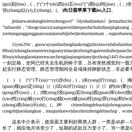
(gui)划(hua)，(，)“(“)十(shi)四(si)五(wu)”(”)期(qi)间(jian)，(，)全
张(zhang)以(yi)上(shang)。(。)
向日葵苹果下载ios入口
。
jintianwanshangbeirenzhengwei“《tiyuhaifantian》jiemuzhuchiren”
”tabiaoshi，“duogexiaoxiyuanquerenlitiequeshichuledianqingkua
zuotianganggangguanxuanjiarushijiebeijieshuotiantuan，ruguobuneng
11yue29ri，guowuyuanlianfangliankongjizhixinwenfabuhuishang，
80suiyishanglaonianrenxinguanyimiaojiezhongfugairenshuhequan
80suiyishanglaonianrenwanchengjiaqiangmianyijiezhong1445
一刻定格，史阿已经失去生机的眸子里，吕布突然感觉到一股久
起实行静态管理。静态管理期间全县域保持静默状态，非必要
( ) ( )“(“)下(xia)一(yi)步(bu)，(，)央(yang)行(xing)、(、)银(yin
(guan)规(gui)定(ding)（(（)试(shi)行(xing)）(）)》(》)的(de)要(yao
(gong)作(zuo)，(，)增(zeng)强(qiang)宏(hong)观(guan)审(shen)慎(s
(yao)性(xing)银(yin)行(xing)稳(wen)健(jian)经(jing)营(ying)和(he
(zhong)表(biao)示(shi)。(。)✉ chimeibingdebaofajizhongzaisiwuy
congshijianshangkan，muqianhaiweidaozhenzhengdebaofaqi，wome
这名中介表示，政策面主要利好两类人群，一类是40岁—50
长了，相应地月供变少了，短期的还款压力变小了。另一类是6