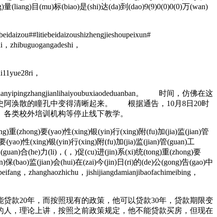
量(liang)目(mu)标(biao)是(shi)达(da)到(dao)9(9)0(0)0(0)万(wan)
daizou##litiebeidaizoushizhengjieshoupeixun#
shi，zhibuguogangadeshi，
hi11yue28ri，
ianrenmianyipingzhangjianlihaiyoubuxiaodeduanban。 时间，仿佛在这
阿涣散的瞳孔中变得清晰起来。 根据通告，10月8日20时
。各类校外培训机构等停止线下教学。
)重(zhong)要(yao)性(xing)银(yin)行(xing)附(fu)加(jia)监(jian)管
yao)性(xing)银(yin)行(xing)附(fu)加(jia)监(jian)管(guan)工
(guan)合(he)力(li)，(，)促(cu)进(jin)系(xi)统(tong)重(zhong)要
n)保(bao)监(jian)会(hui)在(zai)今(jin)日(ri)的(de)公(gong)告(gao)中
ifang，zhanghaozhichu，jishijiangdamianjibaofachimeibing，
贷款20年，而按照现有的政策，他可以贷款30年，贷款期限变
岁的人，理论上讲，按照之前政策规定，他不能贷款买房，但现在