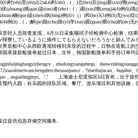
至(zhi)2(2)4(4)时(shi)，(，)北(bei)京(jing)新(xin)增(zeng)1(1
g)状(zhuang)感(gan)染(ran)者(zhe)；(；)新(xin)增(zeng)4(4)例(li)境
转(zhuan)确(que)诊(zhen)病(bing)例(li)）(）)和(he)3(3)例(li)无(wu)
)4(4)例(li)，(，)解(jie)除(chu)医(yi)学(xue)观(guan)察(cha)的(de)无(
管控人员筛查发现，8月31日采集咽拭子经检测中心检测，结
が帰寮しているように操作してもらえないだろうかと頼んでみた
界造船中心从西欧逐渐转移到东亚的过程中，日韩在造船上的交
，韩国承接新船接单超过日本，次年，韩国新船接单和手持订单
ngjinfanjingfangyizhengce，zhudongxiangshequ、danweidengxiangg
u、72xiaoshineiwanchengdiercihesuanjiance，7rineibujucan、bujuhui
udongxiangshequbaogao，anguidingjiuyi。♡ 上海迪
及预约入园；在乐园的排队区域、餐厅、游乐项目和其他设施，
狐仅提供信息存储空间服务。