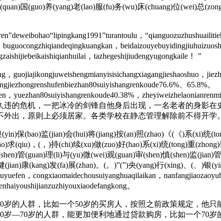
(quan)国(guo)养(yang)老(lao)服(fu)务(wu)床(chuang)位(wei)总(zong)
deweibohao“lipingkang1991”turantoulu，“qianguozuzhushuailitiebei
ng，buguocongzhiqiandeqingkuangkan，beidaizouyebuyidingjiuhuizuo
zaishijiebeikaishiqianhuilai，tazhegeshijiudengyugongkaile！ ”
guojiajikongjuweishengmianyisisichangxiagangjieshaoshuo，jiez
chengjiezhongrenshufenbiezhan80suiyishangrenkoude76.6%、65.8%。
.6wanren，yuezhan80suiyishangrenkoude40.38%，zheyiweizhelaon
违的危机，一把冰冷的剑锋自他身后出现，一名老者的身影在史
不外出，原则上必须居家。各类学校在静态管理解除前不得开学
)保(bao)监(jian)会(hui)将(jiang)按(an)照(zhao)《(《)系(xi)统(tong
)求(qiu)，(，)持(chi)续(xu)做(zuo)好(hao)系(xi)统(tong)重(zhong)要(
hen)管(guan)理(li)与(yu)微(wei)观(guan)审(shen)慎(shen)监(jian)管
)健(jian)康(kang)发(fa)展(zhan)。(。)”(”)央(yang)行(xing)、(、)银(yi
uefen，congxiaomaidechousuiyanghuaqilaikan，nanfangjiaozaoyube
nhaiyoushijianzuzhiyouxiaodefangkong。
岁的人群，比如一个50岁的买房人，按照之前政策规定，他只能
0岁—70岁的人群，能更加便利地通过贷款购房，比如一个70