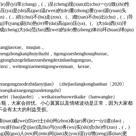
(le)异(yi)常(chang)，(，)呈(cheng)现(xian)出(chu)一(yi)致(zhi)性
ao)压(ya)是(shi)高(gao)温(wen)的(de)重(zhong)要(yao)源(yuan)头
面(mian)，(，)吹(chui)不(bu)走(zou)、(、)散(san)不(bu)出(chu)，(，)导
ing)洋(yang)副(fu)热(re)带(dai)高(gao)压(ya)、(、)大(da)西(xi)洋
成(cheng)大(da)范(fan)围(wei)的(de)整(zheng)体(ti)环(huan)球(qiu)
shangjiaoxue。muqian，
chengzhongkaiqihuiyiluzhi，tigongxueshenghouqibuxue。
ongtongfuzegelidianxueshengdexinlianfugongzuo。
ngfuxinxi，weitongxuementigongwennuan、kexue、
iaoxuegongzuodezhidaoyijian》（zhejiaofangkongbanhan〔2020〕
ixueqikaixuegongzuodetongzhi》
xuefei（baojiaofei），weikaixuehuoweikaike（hanwangke）
是969元/瓶，大家会担忧、小心翼翼以及情绪波动是正常，因为大家都
不会有太大的利益受损。
(nan)威(wei)尔(er)士(shi)州(zhou)各(ge)界(jie)一(yi)道(dao)，
you)好(hao)交(jiao)流(liu)与(yu)务(wu)实(shi)合(he)作(zuo)，(，)
g)国(guo)人(ren)民(min)间(jian)友(you)谊(yi)增(zeng)添(tian)更