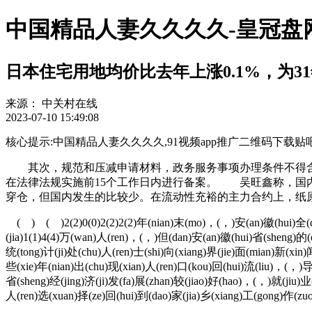
中国精品人妻久久久久-皇冠盘
日本住宅用地均价比去年上涨0.1%，为3
来源：
中关村在线
2023-07-10 15:49:08
核心提示:中国精品人妻久久久久,91视频app推广二维码下载贴吧❅w6ghvb-
其次，规范和压减申请材料，政务服务事项办理条件不得含有
在法律法规实施前15个工作日内进行备案。 吴旺鑫称，国
穿仓，但国内发生的比较少。在流动性充裕的主力合约上，纸原
( ) ( )2(2)0(0)2(2)2(2)年(nian)末(mo)，(，)安(an)徽(hui)全(qu
(jia)1(1)4(4)万(wan)人(ren)，(，)但(dan)安(an)徽(hui)省(sheng)的(d
统(tong)计(ji)处(chu)人(ren)士(shi)向(xiang)界(jie)面(mian)新(xin
些(xie)年(nian)出(chu)现(xian)人(ren)口(kou)回(hui)流(liu)，(，)导
省(sheng)经(jing)济(ji)发(fa)展(zhan)较(jiao)好(hao)，(，)就(jiu)业
人(ren)选(xuan)择(ze)回(hui)到(dao)家(jia)乡(xiang)工(gong)作(z