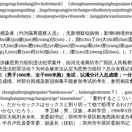
ongchandangjilvchufentiaoli》《zhonghuarenmingongheguojian
gyouguanguiding，jingzhongyangjiweichangweihuihuiyiyanjiubin
angshoudedaiyu；shoujiaoqiweijiweifasuode；jiangqishexianfanzuiwe
状感染者（均为隔离观察人员），无新增疑似病例；新增6例境外
n)相(xiang)信(xin)，(，)除(chu)了(le)大(da)联(lian)盟(meng)
)大(da)多(duo)数(shu)也(ye)盼(pan)望(wang)着(zhe)香(xiang)港(ga
ng)人(ren)要(yao)吃(chi)饭(fan)，(，)要(yao)生(sheng)活(huo)。(。)”
涉嫌恶势力组织违法犯罪案件，由河北省廊坊市广阳区人民检察院
些违法犯罪活动？为何会被依法认定为恶势力组织？总台央视记者
目
（男子1000米、女子800米跑）免试
，
以满分计入总成绩；一分
总成绩。对部分因感染新冠病毒不能参加考试的考生，参照相应
zhonghaibeijinghequdao“baishouwan”，fashengleshenme？》，gangg
，fangjianchuanyanzhonghaiqianyongchaoguoyige“xi
い。だからセックスはセックスと割り切って他で処理するわけ
かないだろう」 李卫林，男，汉族，本科学历，1996年9月参
原区大岗刘乡乡长、党委副书记；郑州市中原区航海西路街道办
；中共卢氏县委常委、副县长（挂职）；郑州市中原区委副书记