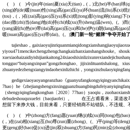
( ) ( )今(jin)年(nian)夏(xia)天(tian)，(，)北(bei)半(ban)球(qiu
(xing)的(de)暖(nuan)性(xing)高(gao)压(ya)环(huan)流(liu)系(xi)统
(tou)，(，)在(zai)高(gao)压(ya)系(xi)统(tong)影(ying)响(xiang)下
(dao)致(zhi)当(dang)地(di)持(chi)续(xu)升(sheng)温(wen)。(。)而(
(yang)副(fu)热(re)带(dai)高(gao)压(ya)和(he)伊(yi)朗(lang)高(gao
暖(nuan)高(gao)压(ya)带(dai)。(。)
澳门新一轮“赌牌”争夺开始了
tajieshao，gaixiaoyujinriquanmianqidongxianshangjiaoyujiaox
yiyou471mencikechengzhengchangkaizhanxianshangshouke。shouke
xuexiaohaizaidiyishijiankaitong24xiaoshixinlizixunrexiandejichu
tongguo“baiyangxinpan”gongzhonghao、jijixinlituantishalong、xi
zhuanyedezhengxiangyindaohexinlizhichi，yongxinzhulaoyiqingfang
gedigexiaoyaoyangeanzhao《guanyufangkongyiqingyanchikaixueq
7hao）he《zhejiangshengxinxingguanzhuangbingdufeiyanyiqingfan
（shengyiqingfangkongban〔2020〕77hao）yaoqiu，zuohaoxiansha
debudeshouquxuefei（baojiaofei）。 在
想留下来挣大钱，目前来看，只要经销商不站错队，不违规、
( ) ( )中(zhong)方(fang)愿(yuan)继(ji)续(xu)同(tong)包(bao)括(
(，)在(zai)相(xiang)互(hu)尊(zun)重(zhong)、(、)平(ping)等(deng)
更(geng)好(hao)促(cu)进(jin)双(shuang)方(fang)民(min)众(zhong)福