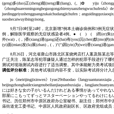
(geng)多(duo)正(zheng)能(neng)量(liang)。(。)✿ yiju《zhongguog
《zhonghuarenmingongheguogongzhirenyuanzhengwuchufenfa》den
juedinggeiyushengguangzukaichudangjichufen；anguidingquxiaoqixi
suoshecaiwuyibingyisong。
9月7日0时至24时，北京新增7例本土确诊病例和3例无症
例，解除医学观察的无症状感染者4例。● ( ) ( )而(er)朱(zhu)家(jia)健(jia
外(wai)，(，)香(xiang)港(gang)还(hai)有(you)沉(chen)默(mo)的(de
(yi)面(mian)发(fa)展(zhan)，(，)“(“)因(yin)为(wei)香(xiang)港(ga
8月26日，河北省唐山市路北区某烧烤店打人案及陈某志等
广泛关注，陈某志等犯罪嫌疑人通过怎样的犯罪手段进行了哪
测试对现场测试内容进行了适当调整。其中体能耐力类考试项
调低评分标准
；其他考试项目内容不变，以实际考试得分计入
ju《meirijingjixinwen》1yue29ribaodao《fangyuanturanxiajia，
beijingzhonghaidexiangmubeilianjiaquanbuxiajia
には好きな女の子がいるんだけれどある事情があってやれな
部屋にこもってずっとマスターベーションやってるわけにもい
书记。历任郑州市中原区政府办公室秘书、副主任；郑州市中
庙街道党工委书记、中原区人民政府副区长、区政府党组成员