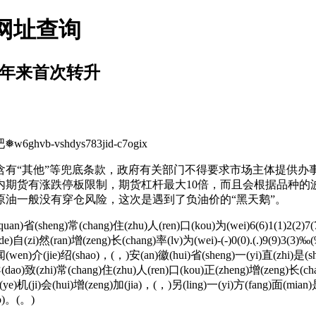
网址查询
1年来首次转升
vshdys783jid-c7ogix
“其他”等兜底条款，政府有关部门不得要求市场主体提供办
内期货有涨跌停板限制，期货杠杆最大10倍，而且会根据品种的
油一般没有穿仓风险，这次是遇到了负油价的“黑天鹅”。
an)省(sheng)常(chang)住(zhu)人(ren)口(kou)为(wei)6(6)1(1)2(2)
e)自(zi)然(ran)增(zeng)长(chang)率(lv)为(wei)-(-)0(0).(.)9(9)3(3
)闻(wen)介(jie)绍(shao)，(，)安(an)徽(hui)省(sheng)一(yi)直(zhi)是(s
(dao)致(zhi)常(chang)住(zhu)人(ren)口(kou)正(zheng)增(zeng)长(ch
(ye)机(ji)会(hui)增(zeng)加(jia)，(，)另(ling)一(yi)方(fang)面(mian)
uo)。(。)