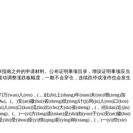
事指南之外的申请材料。公布证明事项目录，增设证明事项应当
波动调整涨跌板幅度，一般不会穿仓，连续跌停或涨停也会发生
7(7)万(wan)人(ren)，(，)比(bi)上(shang)年(nian)末(mo)增(zeng)加
)‰(‰)。(。)安(an)徽(hui)省(sheng)统(tong)计(ji)局(ju)人(ren)口(kou)
hi)人(ren)口(kou)流(liu)出(chu)大(da)省(sheng)，(，)但(dan)近(jin)
ang)。(。)一(yi)方(fang)面(mian)是(shi)由(you)于(yu)安(an)徽(hui)
是(shi)受(shou)疫(yi)情(qing)影(ying)响(xiang)，(，)一(yi)些(xie)