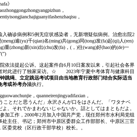
chafa》
gbaozhonggongzhongyangpizhun，
ntiyisongjianchajiguanyifashenzhaqisu，
输入确诊病例和5例无症状感染者，无新增疑似病例。治愈出院2
逾(yu)千(qian)名(ming)共(gong)同(tong)发(fa)起(qi)人(ren)
ng)重(zhong)新(xin)出(chu)发(fa)，(，)往(wang)好(hao)的(de)一
(”)
依法提起公诉。这起案件自6月10日案发以来，引起社会各界
对此进行了独家采访。☆ 2023年宁夏中考体育与健康科目
钟跳绳、立定跳远考试项目由当地教育行政部门结合实际适当
免考或补考办法
执行。
uowanchunjie，quanneirenjingyadifaxian，
aomubiao”。「要約するとこういうことだと思うんだ」永沢さんが口をはさんだ。「ワタナベ
だよ。それでかまわないじゃないか。話としてはまともだよ。
加工作，2000年2月加入中国共产党，现任郑州市水利局党组
事处主任、书记；郑州市中原区委群众工作部部长、中原区三官
，区委党校（区行政干部学校）校长。。