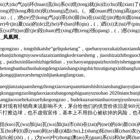
)大(da)气(qi)环(huan)流(liu)系(xi)统(tong)就(jiu)出(chu)现(xian)了
(tong)控(kong)制(zhi)状(zhuang)态(tai)。(。)暖(nuan)性(xing)高(g
(xia)，(，)热(re)空(kong)气(qi)滞(zhi)留(liu)在(zai)近(jin)地(di)
er)今(jin)夏(xia)的(de)北(bei)半(ban)球(qiu)，(，)西(xi)太(tai)平(p
)压(ya)均(jun)阶(jie)段(duan)性(xing)增(zeng)强(qiang)，(，)形(xing)
_凤凰网
。
uegongzuo，tongshikaishe“geliquketang”，quebaoyouxukaizhanxian
banjizhongruyouwufazaixiantingkedexuesheng，jiaoshizaizhiboguo
shang，paizhuxinlilaoshizhigelidian，yuchaoyangqupaizhuxinliyishengg
ushetongbanhuzhushalongdengxianshangxingshichixutigongxinliba
kongqijianxueshengxinlijiankangfangxian。
ijianzaiquanshengzhongxiaoxuequanmianshishixianshangjiaoyuj
gkonggongzuolingdaoxiaozubangongshiguanyuzuohao 2020nianchunj
ngjiaoxuehekaixuefukegongzuo，budekuaxuenianhuoxueqiyushou
王占甫看来，渠道改革对现有经销商来说影响不大，茅台给他们的供货价依旧
不打擦边球，也不虚假宣传，基本上不用担心被砍掉的风险，也
kuo)瓦(wa)加(jia)瓦(wa)加(jia)市(shi)在(zai)内(nei)的(de)新(xin)南
互(hu)利(li)原(yuan)则(ze)基(ji)础(chu)上(shang)拓(tuo)展(zhan)友(
(fu)祉(zhi)，(，)为(wei)中(zhong)澳(ao)关(guan)系(xi)和(he)两(lian