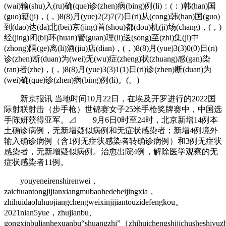
(wai)输(shu)入(ru)确(que)诊(zhen)病(bing)例(li)：(：)韩(han)国
(guo)籍(ji)，(，)8(8)月(yue)2(2)7(7)日(ri)从(cong)韩(han)国(guo)
到(dao)达(da)北(bei)京(jing)首(shou)都(dou)机(ji)场(chang)，(，)
经(jing)闭(bi)环(huan)管(guan)理(li)送(song)至(zhi)集(ji)中
(zhong)隔(ge)离(li)酒(jiu)店(dian)，(，)8(8)月(yue)3(3)0(0)日(ri)
诊(zhen)断(duan)为(wei)无(wu)症(zheng)状(zhuang)感(gan)染
(ran)者(zhe)，(，)8(8)月(yue)3(3)1(1)日(ri)诊(zhen)断(duan)为
(wei)确(que)诊(zhen)病(bing)例(li)。(。)
新京报讯 当地时间10月22日，在埃及开罗进行的2022国
际射联射击（步手枪）世锦赛女子25米手枪奖牌赛中，中国选
手陈妍获得亚军。⊿ 9月6日0时至24时，北京新增14例本
土确诊病例，无新增疑似病例和无症状感染者；新增4例境外
输入确诊病例（含1例无症状感染者转确诊病例）和3例无症状
感染者，无新增疑似病例。治愈出院4例，解除医学观察的无
症状感染者11例。
youyeneirenshirenwei，
zaichuantongjijianxiangmubaohedebeijingxia，
zhihuidaoluhuojiangchengweixinjijiantouzidefengkou。
2021nian5yue，zhujianbu、
gongxinbulianhexuanbu“shuangzhi”（zhihuichengshijichusheshiyuz