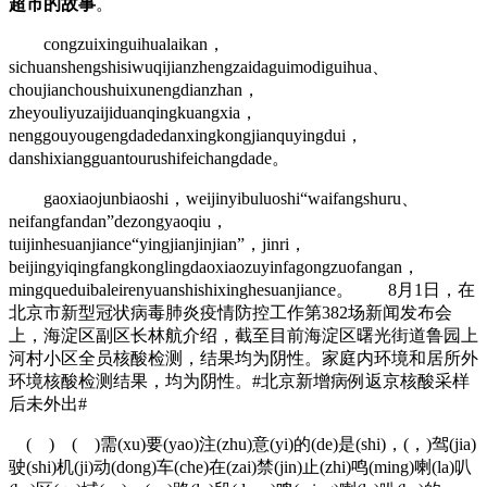
超市的故事
。
congzuixinguihualaikan，
sichuanshengshisiwuqijianzhengzaidaguimodiguihua、
choujianchoushuixunengdianzhan，
zheyouliyuzaijiduanqingkuangxia，
nenggouyougengdadedanxingkongjianquyingdui，
danshixiangguantourushifeichangdade。
gaoxiaojunbiaoshi，weijinyibuluoshi“waifangshuru、
neifangfandan”dezongyaoqiu，
tuijinhesuanjiance“yingjianjinjian”，jinri，
beijingyiqingfangkonglingdaoxiaozuyinfagongzuofangan，
mingqueduibaleirenyuanshishixinghesuanjiance。 8月1日，在
北京市新型冠状病毒肺炎疫情防控工作第382场新闻发布会
上，海淀区副区长林航介绍，截至目前海淀区曙光街道鲁园上
河村小区全员核酸检测，结果均为阴性。家庭内环境和居所外
环境核酸检测结果，均为阴性。#北京新增病例返京核酸采样
后未外出#
( ) ( )需(xu)要(yao)注(zhu)意(yi)的(de)是(shi)，(，)驾(jia)
驶(shi)机(ji)动(dong)车(che)在(zai)禁(jin)止(zhi)鸣(ming)喇(la)叭