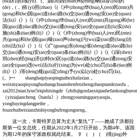
(ba)区(qu)域(yu)、(、)路(lu)段(duan)鸣(ming)喇(la)叭(ba)的
(de)，(，)依(yi)照(zhao)《(《)中(zhong)华(hua)人(ren)民(min)共
(gong)和(he)国(guo)道(dao)路(lu)交(jiao)通(tong)安(an)全(quan)
法(fa)》(》)《(《)中(zhong)华(hua)人(ren)民(min)共(gong)和(he)
国(guo)道(dao)路(lu)交(jiao)通(tong)安(an)全(quan)法(fa)实(shi)
施(shi)条(tiao)例(li)》(》)《(《)中(zhong)华(hua)人(ren)民(min)
共(gong)和(he)国(guo)噪(zao)声(sheng)污(wu)染(ran)防(fang)治
(zhi)法(fa)》(》)《(《)广(guang)东(dong)省(sheng)道(dao)路(lu)
交(jiao)通(tong)安(an)全(quan)条(tiao)例(li)》(》)《(《)深(shen)
圳(zhen)经(jing)济(ji)特(te)区(qu)道(dao)路(lu)交(jiao)通(tong)安
(an)全(quan)违(wei)法(fa)行(xing)为(wei)处(chu)罚(fa)条(tiao)例
(li)》(》)等(deng)规(gui)定(ding)予(yu)以(yi)处(chu)罚(fa)。
(。)━ shanghaipiyaopingtaihezhafaxian，
weixinyaoqiuyonghushangchuanshenfenzhengzhaopiandezuofa，
zai2012nian3yue5riqishixingde《zhifujigoufanxiqianhefankongburo
（yixiajiancheng《banfa》）zhongyoumingqueyaoqiu。
yonghuyingdangpeihe，
fouzehuibeixianzhishiyongbufengongneng。
这一次，卡斯特罗总算为丈夫“复仇”了——她成了洪都拉
斯第一位女总统，任期从2022年1月27日开始，为期4年。该国
为期12年的保守派政权就此结束。 ☿ ( ) ( )境(jing)外