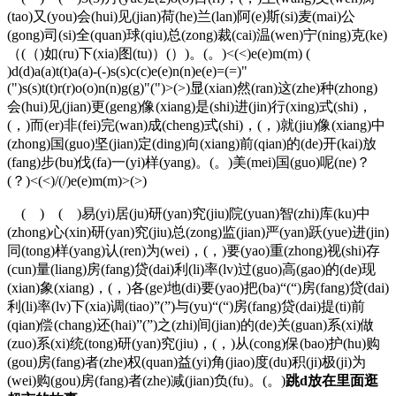
(tao)又(you)会(hui)见(jian)荷(he)兰(lan)阿(e)斯(si)麦(mai)公
(gong)司(si)全(quan)球(qiu)总(zong)裁(cai)温(wen)宁(ning)克(ke)
（(（)如(ru)下(xia)图(tu)）(）)。(。)<(<)e(e)m(m) (
)d(d)a(a)t(t)a(a)-(-)s(s)c(c)e(e)n(n)e(e)=(=)"
(")s(s)t(t)r(r)o(o)n(n)g(g)"(")>(>)显(xian)然(ran)这(zhe)种(zhong)
会(hui)见(jian)更(geng)像(xiang)是(shi)进(jin)行(xing)式(shi)，
(，)而(er)非(fei)完(wan)成(cheng)式(shi)，(，)就(jiu)像(xiang)中
(zhong)国(guo)坚(jian)定(ding)向(xiang)前(qian)的(de)开(kai)放
(fang)步(bu)伐(fa)一(yi)样(yang)。(。)美(mei)国(guo)呢(ne)？
(？)<(<)/(/)e(e)m(m)>(>)
( ) ( )易(yi)居(ju)研(yan)究(jiu)院(yuan)智(zhi)库(ku)中
(zhong)心(xin)研(yan)究(jiu)总(zong)监(jian)严(yan)跃(yue)进(jin)
同(tong)样(yang)认(ren)为(wei)，(，)要(yao)重(zhong)视(shi)存
(cun)量(liang)房(fang)贷(dai)利(li)率(lv)过(guo)高(gao)的(de)现
(xian)象(xiang)，(，)各(ge)地(di)要(yao)把(ba)“(“)房(fang)贷(dai)
利(li)率(lv)下(xia)调(tiao)”(”)与(yu)“(“)房(fang)贷(dai)提(ti)前
(qian)偿(chang)还(hai)”(”)之(zhi)间(jian)的(de)关(guan)系(xi)做
(zuo)系(xi)统(tong)研(yan)究(jiu)，(，)从(cong)保(bao)护(hu)购
(gou)房(fang)者(zhe)权(quan)益(yi)角(jiao)度(du)积(ji)极(ji)为
(wei)购(gou)房(fang)者(zhe)减(jian)负(fu)。(。)
跳d放在里面逛