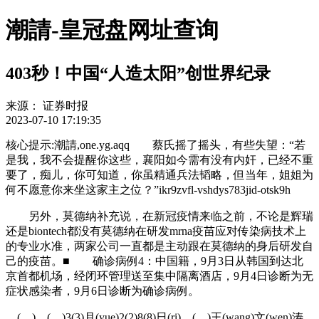
潮請-皇冠盘网址查询
403秒！中国“人造太阳”创世界纪录
来源：
证券时报
2023-07-10 17:19:35
核心提示:潮請,one.yg.aqq 蔡氏摇了摇头，有些失望：“若
是我，我不会提醒你这些，襄阳如今需有没有内奸，已经不重
要了，痴儿，你可知道，你虽精通兵法韬略，但当年，姐姐为
何不愿意你来坐这家主之位？”ikr9zvfl-vshdys783jid-otsk9h
另外，莫德纳补充说，在新冠疫情来临之前，不论是辉瑞
还是biontech都没有莫德纳在研发mrna疫苗应对传染病技术上
的专业水准，两家公司一直都是主动跟在莫德纳的身后研发自
己的疫苗。■ 确诊病例4：中国籍，9月3日从韩国到达北
京首都机场，经闭环管理送至集中隔离酒店，9月4日诊断为无
症状感染者，9月6日诊断为确诊病例。
( ) ( )3(3)月(yue)2(2)8(8)日(ri)，(，)王(wang)文(wen)涛