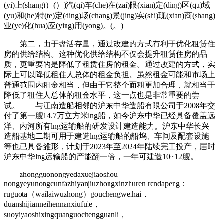
(yi)上(shang)）(）)汽(qi)车(che)在(zai)限(xian)定(ding)区(qu)域
(yu)和(he)特(te)定(ding)场(chang)景(jing)实(shi)现(xian)商(shang)
业(ye)化(hua)应(ying)用(yong)。(。)
第二，由于盘活存量，通过改建的方式有利于优化租赁住
房的供给结构。这种优化供给结构不仅会提升租赁住房的品
质，更重要的是降低了租赁住房的租金。通过改建的方式，实
际上可以降低租住人总体的租金负担。虽然租金可能和市场上
普通范围内租金相当，但由于它整个面积更加合理，就相当于
降低了租住人总体的租金水平，这一点也是非常重要的尝
试。 与江南造船相邻的沪东中华造船有限公司于2008年交
付了第一艘14.7万立方米lng船，如今沪东中华已经具备覆盖远
洋、内河所有lng运输船的研发设计建造能力。沪东中华长兴
造船基地二期可用于建造lng运输船的船坞、车间及配套设施
等也已具备雏形，计划于2023年至2024年陆续完工投产，届时
沪东中华lng运输船的产能翻一倍，一年可建造10~12艘。
zhongguonongyedaxuejiaoshou
nongyeyunongcunfazhiyanjiuzhongxinzhuren rendapeng：
ruguota（wailaiwuzhong）gouchengweihai，
duanshijianneihennanxiufule，
suoyiyaoshixingquanguochengguanli，