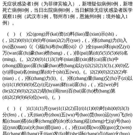
无症状感染者1例（为菲律宾输入），新增疑似病例0例，新增
死亡病例0例，当日出院病例0例，当日解除无症状感染者医学
观察11例（武汉市1例，鄂州市1例，恩施州8例；境外输入1
例）。
( ) ( )公(gong)开(kai)资(zi)料(liao)显(xian)示(shi)，
(，)2(2)0(0)1(1)0(0)年(nian)2(2)月(yue)，(，)张(zhang)力(li)入
(ru)选(xuan)《(《)福(fu)布(bu)斯(si)》(》)全(quan)球(qiu)亿(yi)
万(wan)富(fu)豪(hao)榜(bang)，(，)排(pai)第(di)5(5)5(5)6(6)名
(ming)。(。)2(2)0(0)1(1)3(3)年(nian)新(xin)财(cai)富(fu)中
(zhong)国(guo)富(fu)豪(hao)榜(bang)以(yi)2(2)2(2)3(3).(.)0(0)亿
(yi)排(pai)名(ming)第(di)十(shi)五(wu)。(。)2(2)0(0)2(2)2(2)年
(nian)，(，)张(zhang)力(li)、(、)张(zhang)量(liang)父(fu)子(zi)以
(yi)1(1)9(9)0(0)亿(yi)元(yuan)财(cai)富(fu)，(，)位(wei)列
(lie)2(2)0(0)2(2)2(2)胡(hu)润(run)百(bai)富(fu)榜(bang)第
(di)2(2)9(9)6(6)位(wei)。(。)
( ) ( )1(1)1(1)月(yue)1(1)2(2)日(ri)1(1)0(0)时(shi)0(0)3(3)
分(fen)，(，)天(tian)舟(zhou)五(wu)号(hao)货(huo)运(yun)飞(fei)
船(chuan)搭(da)乘(cheng)的(de)长(chang)征(zheng)七(qi)号(hao)
运(yun)载(zai)火(huo)箭(jian)，(，)在(zai)我(wo)国(guo)文(wen)
昌(chang)航(hang)天(tian)发(fa)射(she)场(chang)点(dian)火(huo)