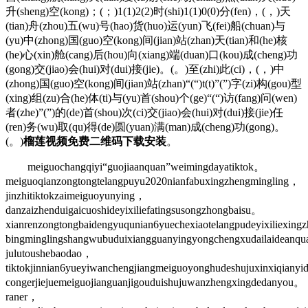
升(sheng)空(kong)；(；)1(1)2(2)时(shi)1(1)0(0)分(fen)，(，)天
(tian)舟(zhou)五(wu)号(hao)货(huo)运(yun)飞(fei)船(chuan)与
(yu)中(zhong)国(guo)空(kong)间(jian)站(zhan)天(tian)和(he)核
(he)心(xin)舱(cang)后(hou)向(xiang)端(duan)口(kou)成(cheng)功
(gong)交(jiao)会(hui)对(dui)接(jie)。(。)至(zhi)此(ci)，(，)中
(zhong)国(guo)空(kong)间(jian)站(zhan)“(“)t(t)”(”)字(zi)构(gou)型
(xing)组(zu)合(he)体(ti)与(yu)首(shou)个(ge)“(“)访(fang)问(wen)
者(zhe)”(”)的(de)首(shou)次(ci)交(jiao)会(hui)对(dui)接(jie)任
(ren)务(wu)取(qu)得(de)圆(yuan)满(man)成(cheng)功(gong)。
(。)
榴莲视频免费二维码下载安装
。
meiguochangqiyi“guojiaanquan”weimingdayatiktok。
meiguoqianzongtongtelangpuyu2020nianfabuxingzhengmingling，
jinzhitiktokzaimeiguoyunying，
danzaizhenduigaicuoshideyixiliefatingsusongzhongbaisu。
xianrenzongtongbaidengyuqunian6yuechexiaotelangpudeyixiliexin
bingminglingshangwubuduixiangguanyingyongchengxudailaideanqu
julutoushebaodao，
tiktokjinnian6yueyiwanchengjiangmeiguoyonghudeshujuxinxiqiany
congerjiejuemeiguojianguanjigouduishujuwanzhengxingdedanyou。
raner，