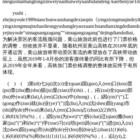
meiguolianbangtongxinweiyuanhuiweiyuanbulandeng·kaerbenyue1ri
yushi，
zhejiuyoule1989nianchunwanshangdexiaopin《yingxiongmuqindey
yingxiongmuqinzhaolirongyushangleyaoxuanchuandianxingdediansh
yejiuyoule“simaguangzagang”“simagangzagang”dejingdiandui
为解决景区的客流瓶颈问题，黄山旅游此前也进行了门票价格
的调整，但收效并不显著。随着杭州至黄山高铁在2018年底的
开通运营，黄山旅游将带动景区客流的希望放在了高铁带动效
应上，虽然2019年1-8月份的游客接待量仍同比有所下降，但
从2019年全年来看，高铁加门票价格调整的整体效应终于有所
体现。
( ) ( )第(di)七(qi)次(ci)全(quan)国(guo)人(ren)口(kou)普
(pu)查(zha)数(shu)据(ju)显(xian)示(shi)，(，)在(zai)全(quan)部
(bu)外(wai)来(lai)人(ren)口(kou)中(zhong)，(，)因(yin)“(“)工
(gong)作(zuo)就(jiu)业(ye)”(”)流(liu)入(ru)沈(shen)阳(yang)市
(shi)的(de)外(wai)来(lai)人(ren)口(kou)占(zhan)2(2)9(9).
(.)8(8)3(3)%(%)，(，)因(yin)为(wei)“(“)拆(chai)迁(qian)搬(ban)
家(jia)”(”)和(he)“(“)学(xue)习(xi)培(pei)训(xun)”(”)进(jin)入(ru)
沈(shen)阳(yang)市(shi)的(de)分(fen)别(bie)占(zhan)1(1)6(6).
(.)6(6)0(0)%(%)和(he)1(1)1(1).(.)6(6)9(9)%(%)，(，)以(yi)上