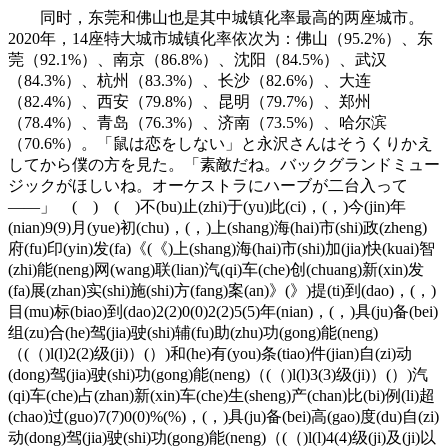
同时，东莞和佛山也是其中城镇化率最高的两座城市。
2020年，14座特大城市城镇化率依次为：佛山（95.2%）、东
莞（92.1%）、南京（86.8%）、沈阳（84.5%）、武汉
（84.3%）、杭州（83.3%）、长沙（82.6%）、大连
（82.4%）、西安（79.8%）、昆明（79.7%）、郑州
（78.4%）、青岛（76.3%）、济南（73.5%）、哈尔滨
（70.6%）。「鼠は恋をしない」と永沢さんはそうくりかえ
してから僕の方を見た。「素敵だね。バックグランドミュー
ジックがほしいね。オーケストラにハーブが二台入って
――」 ( ) ( )不(bu)止(zhi)于(yu)此(ci)，(，)今(jin)年
(nian)9(9)月(yue)初(chu)，(，)上(shang)海(hai)市(shi)政(zheng)
府(fu)印(yin)发(fa)《(《)上(shang)海(hai)市(shi)加(jia)快(kuai)智
(zhi)能(neng)网(wang)联(lian)汽(qi)车(che)创(chuang)新(xin)发
(fa)展(zhan)实(shi)施(shi)方(fang)案(an)》(》)提(ti)到(dao)，(，)
目(mu)标(biao)到(dao)2(2)0(0)2(2)5(5)年(nian)，(，)具(ju)备(bei)
组(zu)合(he)驾(jia)驶(shi)辅(fu)助(zhu)功(gong)能(neng)
（(（)l(l)2(2)级(ji)）(）)和(he)有(you)条(tiao)件(jian)自(zi)动
(dong)驾(jia)驶(shi)功(gong)能(neng)（(（)l(l)3(3)级(ji)）(）)汽
(qi)车(che)占(zhan)新(xin)车(che)生(sheng)产(chan)比(bi)例(li)超
(chao)过(guo)7(7)0(0)%(%)，(，)具(ju)备(bei)高(gao)度(du)自(zi)
动(dong)驾(jia)驶(shi)功(gong)能(neng)（(（)l(l)4(4)级(ji)及(ji)以