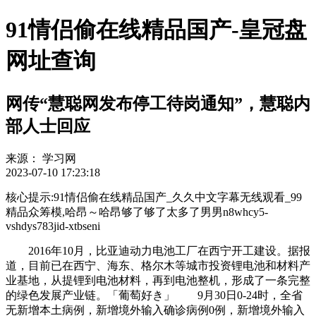
91情侣偷在线精品国产-皇冠盘
网址查询
网传“慧聪网发布停工待岗通知”，慧聪内
部人士回应
来源：
学习网
2023-07-10 17:23:18
核心提示:91情侣偷在线精品国产_久久中文字幕无线观看_99
精品众筹模,哈昂～哈昂够了够了太多了男男n8whcy5-
vshdys783jid-xtbseni
2016年10月，比亚迪动力电池工厂在西宁开工建设。据报
道，目前已在西宁、海东、格尔木等城市投资锂电池和材料产
业基地，从提锂到电池材料，再到电池整机，形成了一条完整
的绿色发展产业链。「葡萄好き」 9月30日0-24时，全省
无新增本土病例，新增境外输入确诊病例0例，新增境外输入