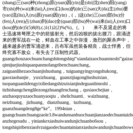
(shang)三(san)种(zhong)原(yuan)因(yin)是(shi)沈(shen)阳(yang)
市(shi)外(wai)来(lai)人(ren)口(kou)的(de)三(san)大(da)主(zhu)要
(yao)流(liu)入(ru)原(yuan)因(yin)，(，)这(zhe)三(san)部(bu)分
(fen)人(ren)占(zhan)到(dao)全(quan)部(bu)外(wai)来(lai)人(ren)口
(kou)的(de)5(5)8(8).(.)1(1)2(2)%(%)。(。) 来不及退走的将
士迅速将弩匣之中的箭簇射光，然后凶狠的拔出腰刀，跟涌进
来的曹军战在一处，鲜血在工事之中弥漫，激烈的厮杀声中，
越来越多的曹军涌进来，吕布军虽然装备精良，战士悍勇，但
终究寡不敌众，有失去了压制性武器。
guangzhouzaochuanchangshitongshiqi“xiandaizaochuanmoshi”gaiza
qimijuejiushiquanpanmofangribenchuanchang。
zaiguanlihezaochuanjishushang，tuiguangyingyongshukong、
gaoxiaohanjie、yuxizhuang、guanzijiagongliushuixian、
tuopanguanlidengyixiliedangshizuixianjindeguanlimoshi，
tizhishangchenglilezongzhuangfenchang，quxiaochejian，
anzhaoquyuzaochuanyaoqiu，shelichuanti、waizhuang、
neizhuang、jizhuang、dianzhuang、tuzhuang、
guanzhuangdeng8ge“ke”。1994nian，
guangchuanchuangzaole3.8wandunsanhuochuanjianzaodechuantaizh
anzhegesudu，yiniankexiashuiwandunjichuanbo6sou，
tongshiqiribenxiaolvzuigaodechuantainianxiashuiwandunjichuanbo