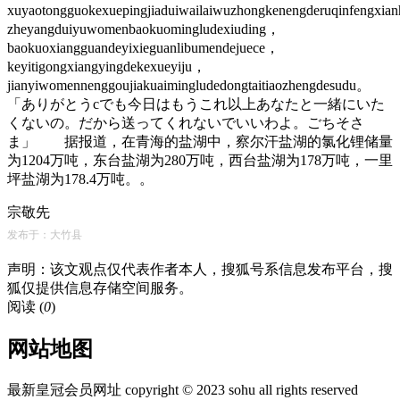
xuyaotongguokexuepingjiaduiwailaiwuzhongkenengderuqinfengxi
zheyangduiyuwomenbaokuomingludexiuding，
baokuoxiangguandeyixieguanlibumendejuece，
keyitigongxiangyingdekexueyiju，
jianyiwomennenggoujiakuaimingludedongtaitiaozhengdesudu。
「ありがとうcでも今日はもうこれ以上あなたと一緒にいた
くないの。だから送ってくれないでいいわよ。ごちそさ
ま」 据报道，在青海的盐湖中，察尔汗盐湖的氯化锂储量
为1204万吨，东台盐湖为280万吨，西台盐湖为178万吨，一里
坪盐湖为178.4万吨。。
宗敬先
发布于：大竹县
声明：该文观点仅代表作者本人，搜狐号系信息发布平台，搜
狐仅提供信息存储空间服务。
阅读 (
0
)
网站地图
最新皇冠会员网址 copyright © 2023 sohu all rights reserved