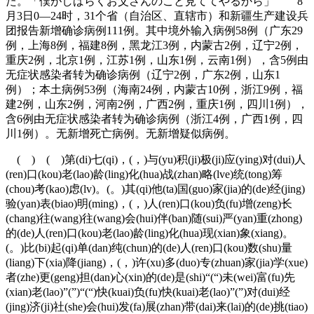
た。「僕がしばらくお父さんのこと見ててやるから」 8
月3日0—24时，31个省（自治区、直辖市）和新疆生产建设兵
团报告新增确诊病例111例。其中境外输入病例58例（广东29
例，上海8例，福建8例，黑龙江3例，内蒙古2例，辽宁2例，
重庆2例，北京1例，江苏1例，山东1例，云南1例），含5例由
无症状感染者转为确诊病例（辽宁2例，广东2例，山东1
例）；本土病例53例（海南24例，内蒙古10例，浙江9例，福
建2例，山东2例，河南2例，广西2例，重庆1例，四川1例），
含6例由无症状感染者转为确诊病例（浙江4例，广西1例，四
川1例）。无新增死亡病例。无新增疑似病例。
( ) ( )第(di)七(qi)，(，)与(yu)积(ji)极(ji)应(ying)对(dui)人
(ren)口(kou)老(lao)龄(ling)化(hua)战(zhan)略(lve)统(tong)筹
(chou)考(kao)虑(lv)。(。)其(qi)他(ta)国(guo)家(jia)的(de)经(jing)
验(yan)表(biao)明(ming)，(，)人(ren)口(kou)负(fu)增(zeng)长
(chang)往(wang)往(wang)会(hui)伴(ban)随(sui)严(yan)重(zhong)
的(de)人(ren)口(kou)老(lao)龄(ling)化(hua)现(xian)象(xiang)。
(。)比(bi)起(qi)单(dan)纯(chun)的(de)人(ren)口(kou)数(shu)量
(liang)下(xia)降(jiang)，(，)许(xu)多(duo)专(zhuan)家(jia)学(xue)
者(zhe)更(geng)担(dan)心(xin)的(de)是(shi)“(“)未(wei)富(fu)先
(xian)老(lao)”(”)“(“)快(kuai)负(fu)快(kuai)老(lao)”(”)对(dui)经
(jing)济(ji)社(she)会(hui)发(fa)展(zhan)带(dai)来(lai)的(de)挑(tiao)