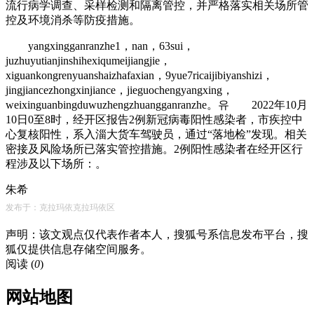
流行病学调查、采样检测和隔离管控，并严格落实相关场所管
控及环境消杀等防疫措施。
yangxingganranzhe1，nan，63sui，
juzhuyutianjinshihexiqumeijiangjie，
xiguankongrenyuanshaizhafaxian，9yue7ricaijibiyanshizi，
jingjiancezhongxinjiance，jieguochengyangxing，
weixinguanbingduwuzhengzhuangganranzhe。유 2022年10月
10日0至8时，经开区报告2例新冠病毒阳性感染者，市疾控中
心复核阳性，系入淄大货车驾驶员，通过“落地检”发现。相关
密接及风险场所已落实管控措施。2例阳性感染者在经开区行
程涉及以下场所：。
朱希
发布于：克拉玛依克拉玛依区
声明：该文观点仅代表作者本人，搜狐号系信息发布平台，搜
狐仅提供信息存储空间服务。
阅读 (
0
)
网站地图