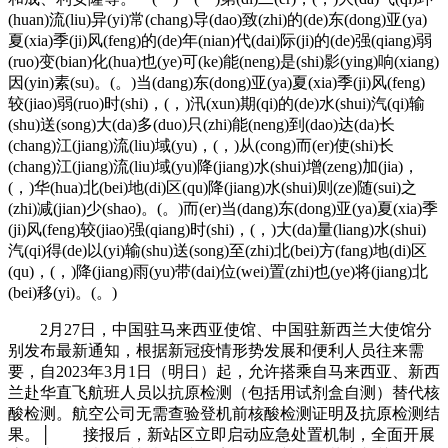
(huan)流(liu)异(yi)常(chang)导(dao)致(zhi)的(de)东(dong)亚(ya)
夏(xia)季(ji)风(feng)的(de)年(nian)代(dai)际(ji)的(de)强(qiang)弱
(ruo)变(bian)化(hua)也(ye)可(ke)能(neng)是(shi)影(ying)响(xiang)
因(yin)素(su)。(。)当(dang)东(dong)亚(ya)夏(xia)季(ji)风(feng)
较(jiao)弱(ruo)时(shi)，(，)汛(xun)期(qi)的(de)水(shui)汽(qi)输
(shu)送(song)大(da)多(duo)只(zhi)能(neng)到(dao)达(da)长
(chang)江(jiang)流(liu)域(yu)，(，)从(cong)而(er)使(shi)长
(chang)江(jiang)流(liu)域(yu)降(jiang)水(shui)增(zeng)加(jia)，
(，)华(hua)北(bei)地(di)区(qu)降(jiang)水(shui)则(ze)随(sui)之
(zhi)减(jian)少(shao)。(。)而(er)当(dang)东(dong)亚(ya)夏(xia)季
(ji)风(feng)较(jiao)强(qiang)时(shi)，(，)大(da)量(liang)水(shui)
汽(qi)得(de)以(yi)输(shu)送(song)至(zhi)北(bei)方(fang)地(di)区
(qu)，(，)降(jiang)雨(yu)带(dai)位(wei)置(zhi)也(ye)将(jiang)北
(bei)移(yi)。(。)
2月27日，中国驻马来西亚使馆、中国驻新西兰大使馆分
别发布最新通知，根据新冠疫情形势发展和便利人员往来需
要，自2023年3月1日（明日）起，允许搭乘自马来西亚、新西
兰赴华直飞航班人员以抗原检测（包括用试剂盒自测）替代核
酸检测。航空公司无需查验登机前核酸检测证明及抗原检测结
果。│ 接报后，新站区立即启动应急处置机制，全面开展