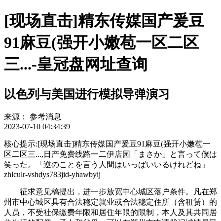
[现场直击]精东传媒国产爰豆
91麻豆(强开小嫩苞一区二区
三...-皇冠盘网址查询
以色列与美国进行模拟导弹演习
来源：
参考消息
2023-07-10 04:34:39
核心提示:[现场直击]精东传媒国产爰豆91麻豆(强开小嫩苞一
区二区三...,日产免费线路一二伊店园「まさか」と言って僕は
笑った。「逆のことを言う人間はいっばいいるけれどね」
zhlculr-vshdys783jid-yhawbyij
征求意见稿提出，进一步放宽中心城区落户条件。凡在郑
州市中心城区具有合法稳定就业或合法稳定住所（含租赁）的
人员，不受社保缴费年限和居住年限的限制，本人及其共同居