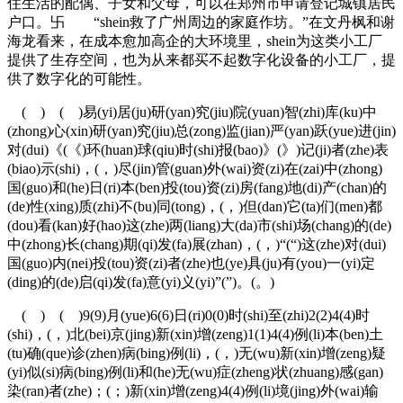
住生活的配偶、子女和父母，可以在郑州市申请登记城镇居民
户口。卐 “shein救了广州周边的家庭作坊。”在文丹枫和谢
海龙看来，在成本愈加高企的大环境里，shein为这类小工厂
提供了生存空间，也为从来都买不起数字化设备的小工厂，提
供了数字化的可能性。
( ) ( )易(yi)居(ju)研(yan)究(jiu)院(yuan)智(zhi)库(ku)中
(zhong)心(xin)研(yan)究(jiu)总(zong)监(jian)严(yan)跃(yue)进(jin)
对(dui)《(《)环(huan)球(qiu)时(shi)报(bao)》(》)记(ji)者(zhe)表
(biao)示(shi)，(，)尽(jin)管(guan)外(wai)资(zi)在(zai)中(zhong)
国(guo)和(he)日(ri)本(ben)投(tou)资(zi)房(fang)地(di)产(chan)的
(de)性(xing)质(zhi)不(bu)同(tong)，(，)但(dan)它(ta)们(men)都
(dou)看(kan)好(hao)这(zhe)两(liang)大(da)市(shi)场(chang)的(de)
中(zhong)长(chang)期(qi)发(fa)展(zhan)，(，)“(“)这(zhe)对(dui)
国(guo)内(nei)投(tou)资(zi)者(zhe)也(ye)具(ju)有(you)一(yi)定
(ding)的(de)启(qi)发(fa)意(yi)义(yi)”(”)。(。)
( ) ( )9(9)月(yue)6(6)日(ri)0(0)时(shi)至(zhi)2(2)4(4)时
(shi)，(，)北(bei)京(jing)新(xin)增(zeng)1(1)4(4)例(li)本(ben)土
(tu)确(que)诊(zhen)病(bing)例(li)，(，)无(wu)新(xin)增(zeng)疑
(yi)似(si)病(bing)例(li)和(he)无(wu)症(zheng)状(zhuang)感(gan)
染(ran)者(zhe)；(；)新(xin)增(zeng)4(4)例(li)境(jing)外(wai)输