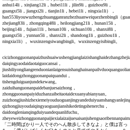
anhui14li，xinjiang12li，hubei11li，jilin9li，guizhou9li，
guangxi5li，jiangxi2li，tianjin1li，hebei1li，ningxia1li），
han553liyouwuzhengzhuangganranzhezhuanweiquezhenbingli（gu
zhejiang83li，zhongqing48li，heilongjiang21li，hunan15li，
beijing14li，fujian11li，henan10li，sichuan10li，shanxi8li，
guangxi5li，yunnan5li，shanxi2li，shandong1li，guizhou1li，
ningxia1li）。wuxinzengsiwangbingli。wuxinzengyisibingli。
cicizhongguonanpaizhushuaiwushengjianglaizishanghaidezhangzhej
daiqingyaodaidaotaiguocansai，
jiushiliyongliangrenduonianlaigensuishanghainanpailvduoquanguolia
laidaidongzhongguonanpaiquandui，
tishengduiguanjundekewang。
zaiduihanguonanpaidebanjuesaizhong，
zhongguonanpaiyiduzhanzaibeitaotaidexuanyabianyuan。
zuizhongjiushizhexiemeiyouduoguanjingyandeduiyuanshangyanlejin
qizhongjiuyoudaiqingyaoguanjianshikedetingshenerchu，
daidonglenianqingduiyuandequanlifuchu。
zheyeweizhongguonanpaijiexialaizaijuesaisanjuhengsaoribennanpaim
「二時間ばかり一人でそのへん散歩してきなよ」と僕は言っ