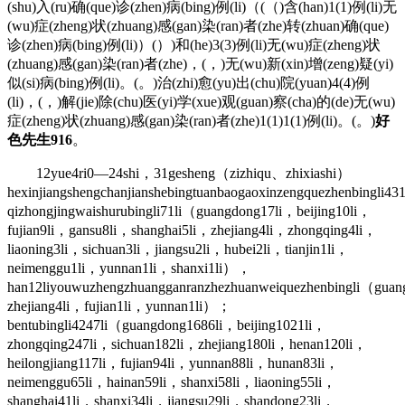
(shu)入(ru)确(que)诊(zhen)病(bing)例(li)（(（)含(han)1(1)例(li)无
(wu)症(zheng)状(zhuang)感(gan)染(ran)者(zhe)转(zhuan)确(que)
诊(zhen)病(bing)例(li)）(）)和(he)3(3)例(li)无(wu)症(zheng)状
(zhuang)感(gan)染(ran)者(zhe)，(，)无(wu)新(xin)增(zeng)疑(yi)
似(si)病(bing)例(li)。(。)治(zhi)愈(yu)出(chu)院(yuan)4(4)例
(li)，(，)解(jie)除(chu)医(yi)学(xue)观(guan)察(cha)的(de)无(wu)
症(zheng)状(zhuang)感(gan)染(ran)者(zhe)1(1)1(1)例(li)。(。)
好
色先生916
。
12yue4ri0—24shi，31gesheng（zizhiqu、zhixiashi）
hexinjiangshengchanjianshebingtuanbaogaoxinzengquezhenbingli43
qizhongjingwaishurubingli71li（guangdong17li，beijing10li，
fujian9li，gansu8li，shanghai5li，zhejiang4li，zhongqing4li，
liaoning3li，sichuan3li，jiangsu2li，hubei2li，tianjin1li，
neimenggu1li，yunnan1li，shanxi1li），
han12liyouwuzhengzhuangganranzhezhuanweiquezhenbingli（gua
zhejiang4li，fujian1li，yunnan1li）；
bentubingli4247li（guangdong1686li，beijing1021li，
zhongqing247li，sichuan182li，zhejiang180li，henan120li，
heilongjiang117li，fujian94li，yunnan88li，hunan83li，
neimenggu65li，hainan59li，shanxi58li，liaoning55li，
shanghai41li，shanxi34li，jiangsu29li，shandong23li，