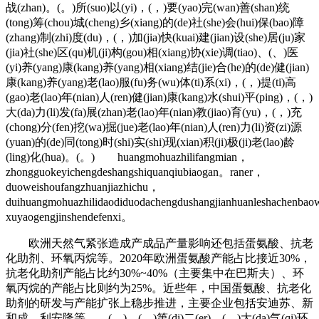
战(zhan)。(。)所(suo)以(yi)，(，)要(yao)完(wan)善(shan)统
(tong)筹(chou)城(cheng)乡(xiang)的(de)社(she)会(hui)保(bao)障
(zhang)制(zhi)度(du)，(，)加(jia)快(kuai)建(jian)设(she)居(ju)家
(jia)社(she)区(qu)机(ji)构(gou)相(xiang)协(xie)调(tiao)、(、)医
(yi)养(yang)康(kang)养(yang)相(xiang)结(jie)合(he)的(de)健(jian)
康(kang)养(yang)老(lao)服(fu)务(wu)体(ti)系(xi)，(，)提(ti)高
(gao)老(lao)年(nian)人(ren)健(jian)康(kang)水(shui)平(ping)，(，)
大(da)力(li)发(fa)展(zhan)老(lao)年(nian)教(jiao)育(yu)，(，)充
(chong)分(fen)挖(wa)掘(jue)老(lao)年(nian)人(ren)力(li)资(zi)源
(yuan)的(de)同(tong)时(shi)实(shi)现(xian)积(ji)极(ji)老(lao)龄
(ling)化(hua)。(。) huangmohuazhilifangmian，
zhongguokeyichengdeshangshiquanqiubiaogan。raner，
duoweishoufangzhuanjiazhichu，
duihuangmohuazhilidaodiduodachengdushangjianhuanleshachenba
xuyaogengjinshendefenxi。
欧洲天然气紧张造成产成品产量影响还包括蛋氨酸、抗老
化助剂、环氧丙烷等。2020年欧洲蛋氨酸产能占比接近30%，
抗老化助剂产能占比约30%~40%（主要集中在巴斯夫）、环
氧丙烷的产能占比则约为25%。近些年，中国蛋氨酸、抗老化
助剂的研发与产能扩张上稳步推进，主要企业包括安迪苏、新
和成、利安隆等。 ( ) ( )第(di)二(er)，(，)大(da)气(qi)环