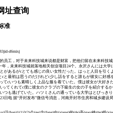
网址查询
标准
d-d6mixj
员工，对于未来科技城来说都是财富，把他们留在未来科技城
一年，未来科技城就落地相关创业项目24个。永沢さんには大学
とがあるがcとても感じの良い女性だった。はっと人目を引く
とcと最初は思うのだけれどc少し話をすると誰もが彼女に好感
あってcいつも素晴しく上品な服を着ていた。僕は彼女が大好き
入ってくれてc僕に彼女のクラブの下級生の女の子を紹介するか
ていつも逃げていた。ハツミさんの通っている大学はとびっきり
3日电 据“开封发布”微信号消息，河南开封市住房和城乡建设局
(han)1(1)2(2)个(ge)方(fang)向(xiang)的(de)高(gao)铁(tie)线(xia