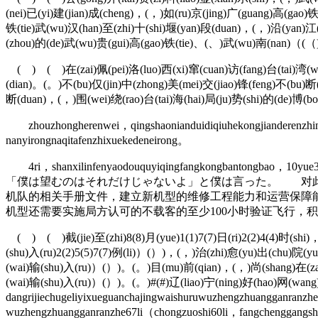
(nei)已(yi)建(jian)成(cheng)，(，)如(ru)京(jing)广(guang)高(gao
铁(tie)武(wu)汉(han)至(zhi)十(shi)堰(yan)段(duan)，(，)沿(yan)江(j
(zhou)的(de)武(wu)贵(gui)高(gao)铁(tie)、(、)武(wu)南(nan)（(（
( ) ( )在(zai)佩(pei)洛(luo)西(xi)窜(cuan)访(fang)台(tai)湾(wan
(dian)。(。)不(bu)仅(jin)中(zhong)美(mei)交(jiao)锋(feng)不(bu)断
断(duan)，(，)围(wei)绕(rao)台(tai)海(hai)局(ju)势(shi)的(de)博(bo
zhouzhongherenwei，qingshaonianduidiqiuhekongjianderenzhinai
nanyirongnaqitafenzhixuekedeneirong。
4ri，shanxilinfenyaodouquyiqingfangkongbantongbao，10yue3ri，y
「僕は望むのはそれだけじゃないよ」と僕は言った。 对此，
机队的相关手册文件，建立新机型的维修工程能力和运营保障
机型还需要实施局方认可的不载客的至少100小时验证飞行，
( ) ( )截(jie)至(zhi)8(8)月(yue)1(1)7(7)日(ri)2(2)4(4)时(shi)
(shu)入(ru)2(2)5(5)7(7)例(li)）(）)，(，)治(zhi)愈(yu)出(chu)院(yua
(wai)输(shu)入(ru)）(）)。(。)目(mu)前(qian)，(，)尚(shang)在(zai)
(wai)输(shu)入(ru)）(）)。(。)#(#)辽(liao)宁(ning)好(hao)网(wa
dangrijiechugeliyixueguanchajingwaishuruwuzhengzhuangganranz
wuzhengzhuangganranzhe67li（chongzuoshi60li，fangchenggangsh