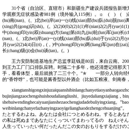
31个省（自治区、直辖市）和新疆生产建设兵团报告新增无症
学观察无症状感染者981例（境外输入115例）。☼ ( ) ( )这(zhe)是(shi)自(zi
(hu)南(nan)、(、)北(bei)岸(an)一(yi)线(xian)部(bu)队(dui)脱(tuo)离
(xing)共(gong)识(shi)。(。)2(2)0(0)2(2)1(1)年(nian)2(2)月(yue)
中(zhong)印(yin)双(shuang)方(fang)第(di)九(jiu)轮(lun)军(jun)长(
(nan)、(、)北(bei)岸(an)一(yi)线(xian)部(bu)队(dui)于(yu)2(2)月(yue
月(yue)2(2)4(4)日(ri)，(，)中(zhong)印(yin)两(liang)军(jun)在(zai
长(chang)级(ji)会(hui)谈(tan)。(。)
王力安防制造基地生产总监李廷钱是80后，来自云南。200
到王力工厂门口排队应聘。时隔二十多年，他还清楚记得那天
手，看看体型，最后就挑了二三十个。”✯ 一部分人转向经
的“香饽饽”，也可能是酱香型以外酒企（比如五粮液、剑南
xiangtanshigongxinjuzaiquanshibinlangchanyetiaoyanbaogaozhong
bujinjiangzaochengshuishoudaliangliushi、jiuyedaliangxiajiang，b
shehuiwendinghecaiyuanjianshezaochengjudadebuliyingxiang。”baog
weibinlangchanyefazhanyingzaoyigeliangh
たとするわよね。あなたは会社につとめるわね。するとあな
の私は死ぬまであなたにくっついてまわってるの ねえcそ
人生っていったい何だったんだこの女のおもりをするだけの