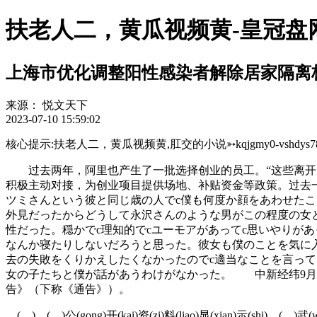
扶老人二，黄瓜视频黄-皇冠盘
上海市优化调整阳性感染者解除居家隔离
来源：
悦文天下
2023-07-10 15:59:02
核心提示:扶老人二，黄瓜视频黄,肛交的小说➳kqjgmy0-vshdys783ji
过去两年，阿里也产生了一批选择创业的员工。“这些离开的
积极主动对接，为创业项目提供场地、补贴资金等政策。过去
ツミさんという彼と同じ歳の人でc僕も何度か顔をあわせたこ
外見だったからどうして永沢さんのような男がこの程度の女
性だった。穏かでc理知的でcユーモアがあってc思いやりが
なんか寝たりしないだろうと思った。彼女も僕のことを気に
去の失敗をくりかえしたくなかったのでc適当なことを言っ
女の子たちと僕が話があうわけがなかった。 中新经纬9月2
告》（下称《通告》）。
( ) ( )公(gong)开(kai)资(zi)料(liao)显(xian)示(shi)，(，)武(wu)汉