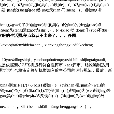
铁(tie)、(、)武(wu)九(jiu)高(gao)铁(tie)、(、)武(wu)西(xi)高(gao)
)建(jian)设(she)的(de)经(jing)天(tian)门(men)、(、)荆(jing)州
eng)为(wei)了(le)国(guo)际(ji)舆(yu)论(lun)的(de)焦(jiao)点
跟(gen)风(feng)造(zao)势(shi)，(，)小(xiao)动(dong)作(zuo)不(bu)
衣服的生活照,差点就认不出来了。。。多图
。
kexueqitafenzhidefazhan，xianxingzhongxuedilikecheng，
ue4rilingshiqi，yaodouqubufenquyushishilinshijingtaiguanli。
是依据新机型飞机运行符合性评审（aeg评审）结论编制适用
通过运行合格审定将新机型加入航空公司的运行规范；最后，新
ing)例(li)1(1)7(7)6(6)1(1)例(li)（(（)含(han)境(jing)外(wai)输
院(yuan)治(zhi)疗(liao)1(1)7(7)例(li)（(（)均(jun)为(wei)境(jing)外
n)染(ran)者(zhe)4(4)5(5)例(li)（(（)均(jun)为(wei)境(jing)外
quezhenbingli8li（beihaishi5li，fangchenggangshi3li），