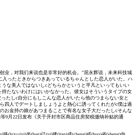
创业，对我们来说也是非常好的机会。”屈永辉说，未来科技城
に入ったときからつきあっているちゃんとした恋人がいた。ハ
ような美人ではないしcどちらかというと平凡といってもいい
を持たないわけにはいかなかった。彼女はそういうタイプの女
だったしc自分にもしこんな恋人がいたら他のつまらない女と
ら四人でデートしましょうよと熱心に誘ってくれたがc僕は過
のお金持の娘があつまることで有名な女子大だったしcそんな
等9月22日发布《关于开封市区商品住房契税缴纳补贴的通
n)路(lu)一(yi)半(ban)已(yi)建(jian)成(cheng)或(huo)省(sheng)内