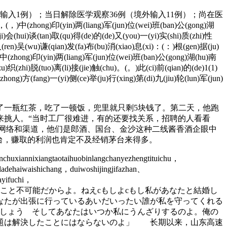
入1例）；当日解除医学观察36例（境外输入11例）；尚在医
中(zhong)印(yin)两(liang)军(jun)位(wei)班(ban)公(gong)湖
i)会(hui)谈(tan)取(qu)得(de)的(de)又(you)一(yi)实(shi)质(zhi)性
)人(ren)吴(wu)谦(qian)发(fa)布(bu)消(xiao)息(xi)：(：)根(gen)据(ju)
)中(zhong)印(yin)两(liang)军(jun)位(wei)班(ban)公(gong)湖(hu)南
u)织(zhi)脱(tuo)离(li)接(jie)触(chu)。(。)此(ci)前(qian)的(de)1(1)
hong)方(fang)一(yi)侧(ce)举(ju)行(xing)第(di)九(jiu)轮(lun)军(jun)
了一瓶红茶，吃了一顿饭，兜里就只剩5块钱了。第二天，他跑
来挑人。“当时工厂很难进，有的还要找关系，招聘的人看看
网络和渠道，他们是郎酒、国台、金沙这种二线酱香酒企眼中
台，赚取的利润也肯定不及经销茅台来得多。
chuxiannixiangtaotaihuobinlangchanyezhengtituichu，
udadehaiwaishichang，duiwoshijingjifazhan、
ayifuchi，
つづけるなんてcそんなこと不可能だからよ。ねえcもしよcもし私があなたと結婚し
なたが出張に行っているあいだいったい誰が私を守ってくれる
でしょう そしてあなたはいつか私にうんざりするのよ。俺の
問題は解決したことにはならないのよ」 长期以来，山东高速