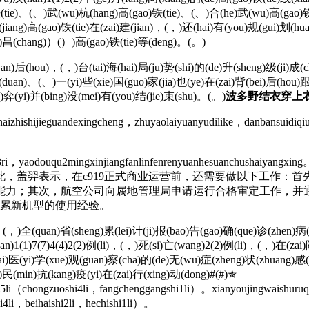
)铁(tie)、(、)武(wu)杭(hang)高(gao)铁(tie)、(、)合(he)武(wu)高(gao)
iang)高(gao)铁(tie)在(zai)建(jian)，(，)还(hai)有(you)规(gui)划(hua
)昌(chang)）(）)高(gao)铁(tie)等(deng)。(。)
)后(hou)，(，)台(tai)海(hai)局(ju)势(shi)的(de)升(sheng)级(ji)成(ch
(duan)、(、)一(yi)些(xie)国(guo)家(jia)也(ye)在(zai)背(bei)后(hou)
)弈(yi)并(bing)没(mei)有(you)结(jie)束(shu)。(。)
波多野结衣穿上
zhishijieguandexingcheng，zhuyaolaiyuanyudilike，danbansuidiqiu
aodouqu2mingxinjiangfanlinfenrenyuanhesuanchushaiyangxing。10y
盖羿表示，在c919正式商业运营前，还需要做以下工作：首先
能力；其次，航空公司向属地管理局申请运行合格审定工作，并
积累新机型的使用经验。
，(，)全(quan)省(sheng)累(lei)计(ji)报(bao)告(gao)确(que)诊(zhen)病(b
n)1(1)7(7)4(4)2(2)例(li)，(，)死(si)亡(wang)2(2)例(li)，(，)在(zai)
医(yi)学(xue)观(guan)察(cha)的(de)无(wu)症(zheng)状(zhuang)感(ga
ng)民(min)抗(kang)疫(yi)在(zai)行(xing)动(dong)#(#)✯
he5li（chongzuoshi4li，fangchenggangshi1li）。xianyoujingwaishuru
i4li，beihaishi2li，hechishi1li）。