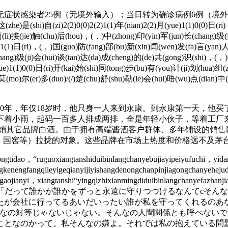
状感染者25例（无境外输入）；当日转为确诊病例6例（境外输
)2(2)0(0)2(2)1(1)年(nian)2(2)月(yue)1(1)0(0)日(ri)，(，)
(li)接(jie)触(chu)后(hou)，(，)中(zhong)印(yin)军(jun)长(chang)级(j
1(1)1(1)日(ri)，(，)国(guo)防(fang)部(bu)新(xin)闻(wen)发(fa)言(yan
chang)级(ji)会(hui)谈(tan)达(da)成(cheng)的(de)共(gong)识(shi)，(，
)1(1)0(0)日(ri)开(kai)始(shi)同(tong)步(bu)有(you)计(ji)划(hua)组(z
)莫(mo)尔(er)多(duo)/(/)楚(chu)舒(shu)勒(le)会(hui)晤(wu)点(dian)中(z
0年，年仅18岁时，他只身一人来到永康。到永康第一天，他买
下着小雨，起码一百多人排成两排，全是年轻小伙子，等着工厂
销其它品牌白酒。由于拥有高端酱酒客户群体、多年铺设的销售
春，国窖等）拉拢的对象。这些品牌在市场上热度和价格远不及茅
tidao，“ruguoxiangtanshiduibinlangchanyebujiayipeiyufuchi，yidan
ingkenengfangqileyigeqianyijiyishangdenongchanpinjiagongchanyehej
aojianyi，xiangtanshi“yingqizhixianmingdiduibinlangchanyefazhanji
aodezhengcehuanjing”。「だって誰かが誰かをずっと永遠に守り
たが会社に行ってるあいだいったい誰が私を守ってくれるのあ
んなの対等じゃないじゃない。そんなの人間関係とも呼べない
ことなのかって。私そんなの嫌よ。それでは私の抱えている