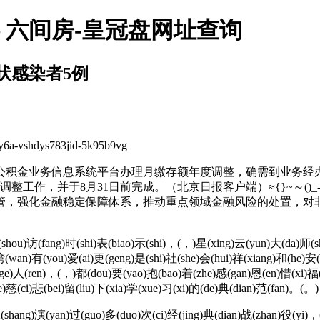
 六间房-皇冠盘网址查询
状感染者5例
ys783jid-5k95b9vg
积金业务信息系统平台办理月缴存额年度调整，确需到业务经办
工作，并于8月31日前完成。（北京日报客户端）≈{}~～()_
管，强化金融稳定保障体系，推动重点领域金融风险的处置，对
ou)访(fang)时(shi)表(biao)示(shi)，(，)星(xing)云(yun)大(da)师(sh
(wan)有(you)爱(ai)更(geng)是(shi)社(she)会(hui)祥(xiang)和(he)安(
(ge)人(ren)，(，)都(dou)要(yao)抱(bao)着(zhe)感(gan)恩(en)惜(xi)福(f
慈(ci)悲(bei)留(liu)下(xia)学(xue)习(xi)的(de)典(dian)范(fan)。(。)
shang)演(yan)过(guo)多(duo)次(ci)经(jing)典(dian)战(zhan)役(yi)，