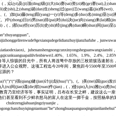
)，(，)以(yi)及(ji)顶(ding)级(ji)大(da)赛(sai)资(zi)格(ge)赛(sai)上(s
(li)史(shi)上(shang)诞(dan)生(sheng)过(guo)汪(wang)嘉(jia)伟(wei
(、)加(jia)藤(teng)阳(yang)一(yi)等(deng)多(duo)名(ming)亚(ya)洲(
。(。)中(zhong)日(ri)男(nan)排(pai)对(dui)决(jue)向(xiang)来(lai)精(j
hi)，(，)那(na)些(xie)历(li)史(shi)经(jing)典(dian)瞬(shun)间(jian)至
uan“zhuyangquan”。
gshijizhonggelirenwude9gexianqudegelidianzhuyijianzhafuhe，junwuw
xiatiaodexiaoxi。juhenanshengnongcunxinyongsheguanwangxiansh
ingqicunkuanguapaililvfenbiewei1.40%、1.65%、1.9%、2.4%、2.8
i1.43%、1.69%。 在张鲁等人惊骇的目光中，所有人将连弩中存放的
入公众视野。这项工程迄今20年间，聚焦距今5500年至350
起源的？
(”)“(“)强(qiang)健(jian)计(ji)划(hua)”(”)。(。)美(mei)国(guo)发(fa)
zhi)入(ru)间(jian)谍(die)软(ruan)件(jian)，(，)侵(qin)入(ru)雅(ya)
)息(xi)。(。) 对军队、教育乃至经济等等，事实证明，吕布在长安之
他们甚至看到不少鲜衣怒马的富人在这里一掷千金，按照杨阜的
iahuanjingziyuanjie，
guogongchanzhuyiqingniantuan”he“zhonghuaquanguoqingnianlianhehui