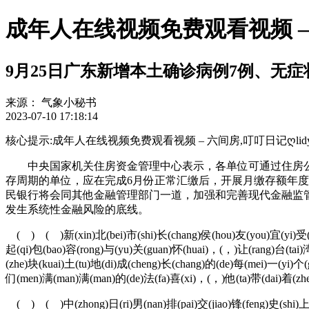
成年人在线视频免费观看视频 –
9月25日广东新增本土确诊病例7例、无症
来源：
气象小秘书
2023-07-10 17:18:14
核心提示:成年人在线视频免费观看视频 – 六间房,叮叮日记ღlidy6a-vshd
中央国家机关住房资金管理中心表示，各单位可通过住房公
存周期的单位，应在完成6月份正常汇缴后，开展月缴存额年度调整
民银行将会同其他金融管理部门一道，加强和完善现代金融监
发生系统性金融风险的底线。
( ) ( )新(xin)北(bei)市(shi)长(chang)侯(hou)友(you)宜(yi)受(sh
起(qi)包(bao)容(rong)与(yu)关(guan)怀(huai)，(，)让(rang)台(tai)湾
(zhe)块(kuai)土(tu)地(di)成(cheng)长(chang)的(de)每(mei)一(yi)个
们(men)满(man)满(man)的(de)法(fa)喜(xi)，(，)他(ta)带(dai)着(zhe)
( ) ( )中(zhong)日(ri)男(nan)排(pai)交(jiao)锋(feng)史(shi)上(