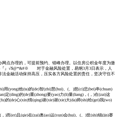
网点办理的，可提前预约、错峰办理。以住房公积金年度为缴
-『』√$@*&#※ 对于金融风险处置，易纲3月3日表示，人
非法金融活动保持高压，压实各方风险处置的责任，坚决守住不
i)用(yong)他(ta)的(de)智(zhi)慧(hui)、(、)慈(ci)悲(bei)串(chuan)
an)定(ding)的(de)重(zhong)要(yao)力(li)量(liang)，(，)在(zai)这
u)的(de)心(xin)情(qing)谢(xie)谢(xie)大(da)师(shi)给(gei)我(wo)
(，)而(er)且(qie)在(zai)奥(ao)运(yun)会(hui)、(、)世(shi)锦(jin)赛