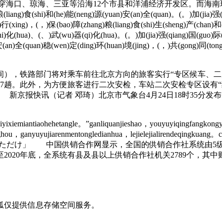
穿海口、琼海、三亚等沿海12个市县和洋浦经济开发区。而海南
iang)食(shi)和(he)能(neng)源(yuan)安(an)全(quan)。(。)加(jia)强(q
行(xing)，(，)保(bao)障(zhang)粮(liang)食(shi)生(sheng)产(chan)和(
(zhi)化(hua)、(、)武(wu)器(qi)化(hua)。(。)加(jia)强(qiang)国(guo)际
安(an)全(quan)稳(wen)定(ding)环(huan)境(jing)，(，)共(gong)同(ton
），铁路部门将对乘车前往北京方向的旅客实行“专区候车、二次安
60次等共计7趟。此外，为方便旅客进行二次安检，车站二次安检专区
京报快讯（记者 邓琦）北京市气象台4月24日18时35分发
ixiemiantiaohehetangle。”ganliquanjieshao，youyuyiqingfangkong
ghou，ganyuyujiarenmentongledianhua，lejielejialirendeqingkuan
はあとをついてきただけ」 中国供销合作网显示，全国的供销合作社
20年底，全系统有县及县以上供销合作社机关2789个，其中财政全
狐仅提供信息存储空间服务。