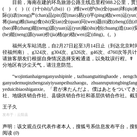
目前，海南在建的环岛旅游公路主线总里程988.2公里，贯
( ) ( )（(（)十(shi)八(ba)）(）)维(wei)护(hu)全(quan)球(qiu)粮(l
际(ji)农(nong)产(chan)品(pin)贸(mao)易(yi)平(ping)稳(wen)运(yun)
将(jiang)粮(liang)食(shi)安(an)全(quan)问(wen)题(ti)政(zheng)治
(bao)障(zhang)能(neng)源(yuan)运(yun)输(shu)创(chuang)造(zao)
(he)能(neng)源(yuan)价(jia)格(ge)稳(wen)定(ding)。(。)
福州火车站消息，自2月27日起至3月14日止（到达北京时间
径福州南）、g324次、g304次、g326次、g46次、d7
请旅客朋友们根据自身情况选择安检通道，以免耽误行程。☤ 新
分地区有沙尘天气，请注意防范。
“wojintianhaigenganyushipinle，tazhuangtaitinghaode，nengchiy
ganyudemuqinzhengzaiyiyuanpeihuzhaogu。zhuanruputongbingfan
yeduicibiaoshiganxie。「君が来たんだよ。僕
社、地级供销合作社、县级供销合作社和基层供销合作社。截至20
王子久
发布于：云阳县
声明：该文观点仅代表作者本人，搜狐号系信息发布平台，搜
阅读 (
0
)