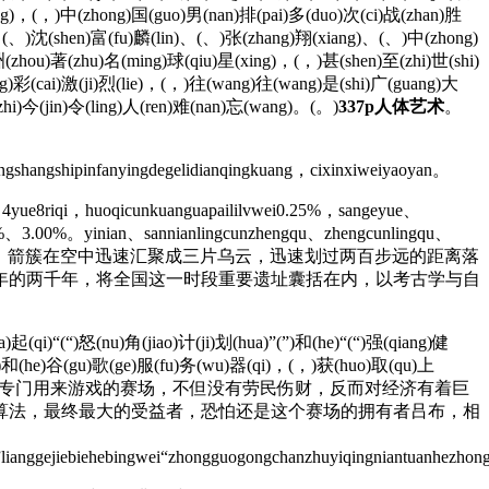
hang)，(，)中(zhong)国(guo)男(nan)排(pai)多(duo)次(ci)战(zhan)胜
)、(、)沈(shen)富(fu)麟(lin)、(、)张(zhang)翔(xiang)、(、)中(zhong)
zhou)著(zhu)名(ming)球(qiu)星(xing)，(，)甚(shen)至(zhi)世(shi)
ing)彩(cai)激(ji)烈(lie)，(，)往(wang)往(wang)是(shi)广(guang)大
(zhi)今(jin)令(ling)人(ren)难(nan)忘(wang)。(。)
337p人体艺术
。
angshangshipinfanyingdegelidianqingkuang，cixinxiweiyaoyan。
i，4yue8riqi，huoqicunkuanguapaililvwei0.25%，sangeyue、
5%、3.00%。yinian、sannianlingcunzhengqu、zhengcunlingqu、
三枚箭簇迅速射出，箭簇在空中迅速汇聚成三片乌云，迅速划过两百步远的距离落
0年的两千年，将全国这一时段重要遗址囊括在内，以考古学与自
起(qi)“(“)怒(nu)角(jiao)计(ji)划(hua)”(”)和(he)“(“)强(qiang)健
虎(hu)和(he)谷(gu)歌(ge)服(fu)务(wu)器(qi)，(，)获(huo)取(qu)上
畔，建设这么一座专门用来游戏的赛场，不但没有劳民伤财，反而对经济有着巨
算法，最终最大的受益者，恐怕还是这个赛场的拥有者吕布，相
”lianggejiebiehebingwei“zhongguogongchanzhuyiqingniantuanhezhon