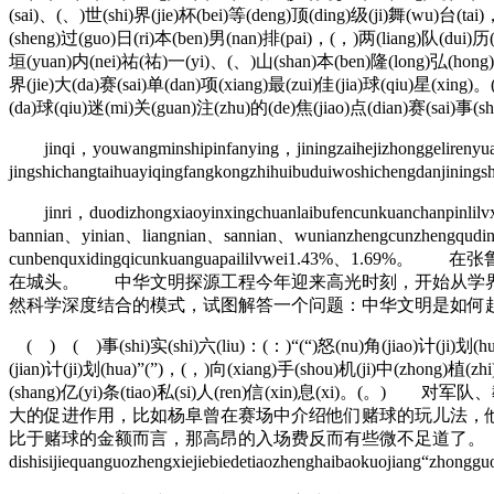
(sai)、(、)世(shi)界(jie)杯(bei)等(deng)顶(ding)级(ji)舞(wu)台(tai
(sheng)过(guo)日(ri)本(ben)男(nan)排(pai)，(，)两(liang)队(dui)历
垣(yuan)内(nei)祐(祐)一(yi)、(、)山(shan)本(ben)隆(long)弘(hong)、
界(jie)大(da)赛(sai)单(dan)项(xiang)最(zui)佳(jia)球(qiu)星(xing)
(da)球(qiu)迷(mi)关(guan)注(zhu)的(de)焦(jiao)点(dian)赛(sai)事(s
jinqi，youwangminshipinfanying，jiningzaihejizhonggelireny
jingshichangtaihuayiqingfangkongzhihuibuduiwoshichengdanjinin
jinri，duodizhongxiaoyinxingchuanlaibufencunkuanchanpinlilv
bannian、yinian、liangnian、sannian、wunianzhengcunzhengqud
cunbenquxidingqicunkuanguapaililvwe
在城头。 中华文明探源工程今年迎来高光时刻，开始从学界进
然科学深度结合的模式，试图解答一个问题：中华文明是如何
( ) ( )事(shi)实(shi)六(liu)：(：)“(“)怒(nu)角(jiao)计(ji)划(hua)”
(jian)计(ji)划(hua)”(”)，(，)向(xiang)手(shou)机(ji)中(zhong)植(
(shang)亿(yi)条(tiao)私(si)人(ren)信(xin
大的促进作用，比如杨阜曾在赛场中介绍他们赌球的玩儿法，
比于赌球的金额而言，那高昂的入场费反而有些微不足道了。 chulezengj
dishisijiequanguozhengxiejiebiedetiaozhenghaibaokuojiang“zhong