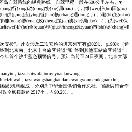
环岛自驾路线的经典路线，自驾里程一般在600公里左右。♥
iang)行(xing)动(dong)协(xie)调(tiao)，(，)维(wei)护(hu)国(guo)
he)供(gong)应(ying)链(lian)畅(chang)通(tong)，(，)避(bi)免(mian)
(ji)能(neng)源(yuan)政(zheng)策(ce)协(xie)调(tiao)，(，)为(wei)保
g)维(wei)护(hu)全(quan)球(qiu)能(neng)源(yuan)市(shi)场(chang)和
检”。此次涉及二次安检的进京列车有g302次、g198次（途
设有“终到北京南、北京丰台旅客通道”和“终到其他车站旅客通道”，
布今年首个沙尘蓝色预警信号。预计当前至24日夜间，北京大部
yuanyin，tazanshiwufajinruyiyuantanwang，
g。chucizhiwai，tazaiwangshangkandaolewangyoumendeguanxin，
系统由5级组织机构组成，分别为中华全国供销合作总社、省级供销合作
额拨款的2517个，占90.2%。。