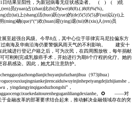
日结果呈阳性，为新冠病毒无症状感染者。 ( ) ( )统
ren)员(yuan)占(zhan)比(bi)为(wei)8(8).(.)8(8)%(%)。
ping)台(tai)上(shang)活(huo)跃(yue)的(de)5(5)5(5)岁(sui)以(yi)上
明(ming)确(que)“(“)欢(huan)迎(ying)退(tui)休(xiu)人(ren)员
发展至超强台风级。今早8点，其中心位于菲律宾马尼拉偏东方
能，不过南海及华南沿海仍要警惕风雨天气的不利影响。 建安十
在此城进行登记户籍之后，可为次民，在四周围放牧，每年捐献
可可刚刚完成乳腺癌手术，开始进行为期8个疗程的化疗。她的
更容易感染。因此，她尤其注意防护。
engguojiazhongdianjichuyanjiufazhanjihua（973jihua）
woguoyouxiuqingniankejirencaiduiwuyinjinhepeiyangdejizhijianshe，
erenwu，yingdangyinqigaoduzhongshi”，
a、peiyanggaocengcixuekedaitourenheguganliliangdexianhe。✪ ——对
关于金融改革的部署要求结合起来，推动解决金融领域存在的突