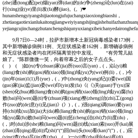
(zhe)通(tong)配(pei)烟(yan)弹(dan)的(de)争(zheng)论(lun)在(zai)
行(xing)业(ye)里(li)发(fa)酵(jiao)。(。)❤
hunanshengyiyangshijiaotongjufujuchangxiaoxiongbiaoshi，
zhetiaogaotiexianlukaitongjiangweiyiyangshijingjishehuifazhanzhua
yejiangcujinchangzhutanchengshiqunyuxiangxibeichanyedaironghe
9月7日0—24时，
拉萨市新增本土新冠病毒感染者173例，
其中新增确诊病例11例、无症状感染者162例，新增确诊病例
和无症状感染者均在闭环隔离管控中发现。
“有劳莺儿姑
娘了。”陈群微微一笑，向着帘幕之后的女子点点头。
( ) ( )如(ru)专(zhuan)家(jia)所(suo)言(yan)，(，)以(yi)粮
(liang)食(shi)购(gou)销(xiao)领(ling)域(yu)为(wei)例(li)，(，)今
(jin)年(nian)1(1)月(yue)，(，)中(zhong)央(yang)纪(ji)委(wei)国
(guo)家(jia)监(jian)委(wei)印(yin)发(fa)《(《)关(guan)于(yu)深
(shen)化(hua)粮(liang)食(shi)购(gou)销(xiao)领(ling)域(yu)腐(fu)
败(bai)问(wen)题(ti)专(zhuan)项(xiang)整(zheng)治(zhi)工(gong)
作(zuo)的(de)意(yi)见(jian)》(》)，(，)强(qiang)调(tiao)要(yao)
持(chi)续(xu)加(jia)大(da)粮(liang)食(shi)购(gou)销(xiao)领(ling)
域(yu)腐(fu)败(bai)问(wen)题(ti)惩(cheng)治(zhi)力(li)度(du)，
(，)对(dui)涉(she)粮(liang)问(wen)题(ti)线(xian)索(suo)开(kai)展
(zhan)清(qing)底(di)式(shi)“(“)回(hui)头(tou)看(kan)”(”)，(，)应
(ying)查(zha)尽(jin)查(zha)、(、)一(yi)查(zha)到(dao)底(di)。