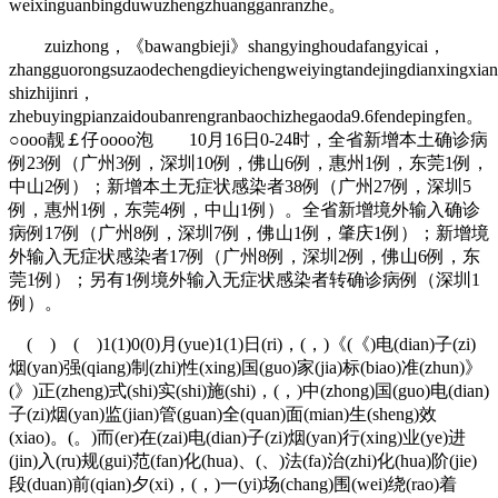
weixinguanbingduwuzhengzhuangganranzhe。
zuizhong，《bawangbieji》shangyinghoudafangyicai，
zhangguorongsuzaodechengdieyichengweiyingtandejingdianxingxia
shizhijinri，
zhebuyingpianzaidoubanrengranbaochizhegaoda9.6fendepingfen。
○оοo靓￡仔oοоo泡 10月16日0-24时，全省新增本土确诊病
例23例（广州3例，深圳10例，佛山6例，惠州1例，东莞1例，
中山2例）；新增本土无症状感染者38例（广州27例，深圳5
例，惠州1例，东莞4例，中山1例）。全省新增境外输入确诊
病例17例（广州8例，深圳7例，佛山1例，肇庆1例）；新增境
外输入无症状感染者17例（广州8例，深圳2例，佛山6例，东
莞1例）；另有1例境外输入无症状感染者转确诊病例（深圳1
例）。
( ) ( )1(1)0(0)月(yue)1(1)日(ri)，(，)《(《)电(dian)子(zi)
烟(yan)强(qiang)制(zhi)性(xing)国(guo)家(jia)标(biao)准(zhun)》
(》)正(zheng)式(shi)实(shi)施(shi)，(，)中(zhong)国(guo)电(dian)
子(zi)烟(yan)监(jian)管(guan)全(quan)面(mian)生(sheng)效
(xiao)。(。)而(er)在(zai)电(dian)子(zi)烟(yan)行(xing)业(ye)进
(jin)入(ru)规(gui)范(fan)化(hua)、(、)法(fa)治(zhi)化(hua)阶(jie)
段(duan)前(qian)夕(xi)，(，)一(yi)场(chang)围(wei)绕(rao)着