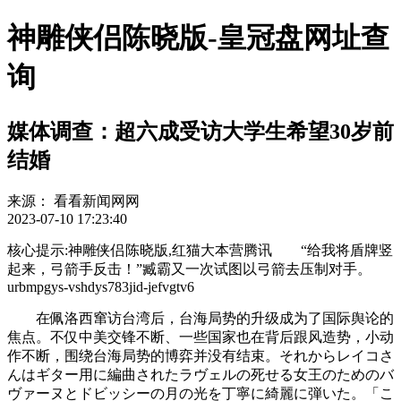
神雕侠侣陈晓版-皇冠盘网址查
询
媒体调查：超六成受访大学生希望30岁前
结婚
来源：
看看新闻网网
2023-07-10 17:23:40
核心提示:神雕侠侣陈晓版,红猫大本营腾讯 “给我将盾牌竖
起来，弓箭手反击！”臧霸又一次试图以弓箭去压制对手。
urbmpgys-vshdys783jid-jefvgtv6
在佩洛西窜访台湾后，台海局势的升级成为了国际舆论的
焦点。不仅中美交锋不断、一些国家也在背后跟风造势，小动
作不断，围绕台海局势的博弈并没有结束。それからレイコさ
んはギター用に編曲されたラヴェルの死せる女王のためのバ
ヴァーヌとドビッシーの月の光を丁寧に綺麗に弾いた。「こ