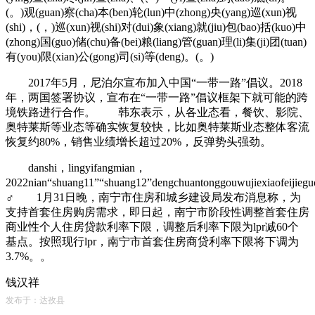
(。)观(guan)察(cha)本(ben)轮(lun)中(zhong)央(yang)巡(xun)视
(shi)，(，)巡(xun)视(shi)对(dui)象(xiang)就(jiu)包(bao)括(kuo)中
(zhong)国(guo)储(chu)备(bei)粮(liang)管(guan)理(li)集(ji)团(tuan)
有(you)限(xian)公(gong)司(si)等(deng)。(。)
2017年5月，尼泊尔宣布加入中国“一带一路”倡议。2018
年，两国签署协议，宣布在“一带一路”倡议框架下就可能的跨
境铁路进行合作。 韩东表示，从各业态看，餐饮、影院、
奥特莱斯等业态等确实恢复较快，比如奥特莱斯业态整体客流
恢复约80%，销售业绩增长超过20%，反弹势头强劲。
danshi，lingyifangmian，
2022nian“shuang11”“shuang12”dengchuantonggouwujiexiaofeijieguo
♂ 1月31日晚，南宁市住房和城乡建设局发布消息称，为
支持首套住房购房需求，即日起，南宁市阶段性调整首套住房
商业性个人住房贷款利率下限，调整后利率下限为lpr减60个
基点。按照现行lpr，南宁市首套住房商贷利率下限将下调为
3.7%。。
钱汉祥
发布于：达孜县