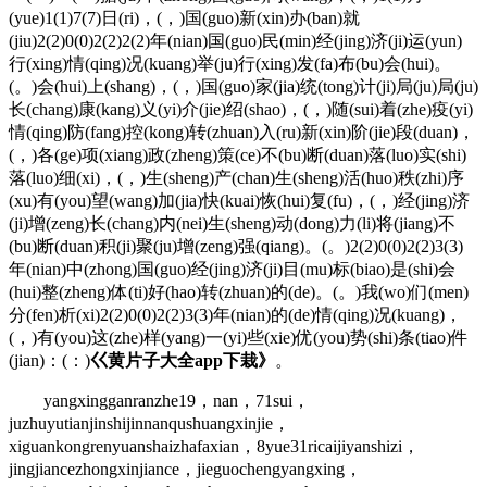
(yue)1(1)7(7)日(ri)，(，)国(guo)新(xin)办(ban)就
(jiu)2(2)0(0)2(2)2(2)年(nian)国(guo)民(min)经(jing)济(ji)运(yun)
行(xing)情(qing)况(kuang)举(ju)行(xing)发(fa)布(bu)会(hui)。
(。)会(hui)上(shang)，(，)国(guo)家(jia)统(tong)计(ji)局(ju)局(ju)
长(chang)康(kang)义(yi)介(jie)绍(shao)，(，)随(sui)着(zhe)疫(yi)
情(qing)防(fang)控(kong)转(zhuan)入(ru)新(xin)阶(jie)段(duan)，
(，)各(ge)项(xiang)政(zheng)策(ce)不(bu)断(duan)落(luo)实(shi)
落(luo)细(xi)，(，)生(sheng)产(chan)生(sheng)活(huo)秩(zhi)序
(xu)有(you)望(wang)加(jia)快(kuai)恢(hui)复(fu)，(，)经(jing)济
(ji)增(zeng)长(chang)内(nei)生(sheng)动(dong)力(li)将(jiang)不
(bu)断(duan)积(ji)聚(ju)增(zeng)强(qiang)。(。)2(2)0(0)2(2)3(3)
年(nian)中(zhong)国(guo)经(jing)济(ji)目(mu)标(biao)是(shi)会
(hui)整(zheng)体(ti)好(hao)转(zhuan)的(de)。(。)我(wo)们(men)
分(fen)析(xi)2(2)0(0)2(2)3(3)年(nian)的(de)情(qing)况(kuang)，
(，)有(you)这(zhe)样(yang)一(yi)些(xie)优(you)势(shi)条(tiao)件
(jian)：(：)
巜黄片子大全app下栽》
。
yangxingganranzhe19，nan，71sui，
juzhuyutianjinshijinnanqushuangxinjie，
xiguankongrenyuanshaizhafaxian，8yue31ricaijiyanshizi，
jingjiancezhongxinjiance，jieguochengyangxing，