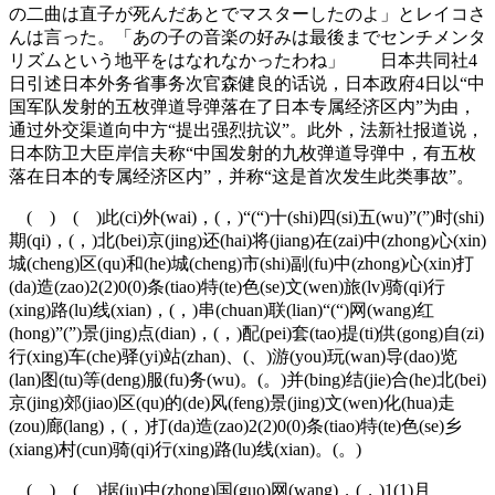
の二曲は直子が死んだあとでマスターしたのよ」とレイコさ
んは言った。「あの子の音楽の好みは最後までセンチメンタ
リズムという地平をはなれなかったわね」 日本共同社4
日引述日本外务省事务次官森健良的话说，日本政府4日以“中
国军队发射的五枚弹道导弹落在了日本专属经济区内”为由，
通过外交渠道向中方“提出强烈抗议”。此外，法新社报道说，
日本防卫大臣岸信夫称“中国发射的九枚弹道导弹中，有五枚
落在日本的专属经济区内”，并称“这是首次发生此类事故”。
( ) ( )此(ci)外(wai)，(，)“(“)十(shi)四(si)五(wu)”(”)时(shi)
期(qi)，(，)北(bei)京(jing)还(hai)将(jiang)在(zai)中(zhong)心(xin)
城(cheng)区(qu)和(he)城(cheng)市(shi)副(fu)中(zhong)心(xin)打
(da)造(zao)2(2)0(0)条(tiao)特(te)色(se)文(wen)旅(lv)骑(qi)行
(xing)路(lu)线(xian)，(，)串(chuan)联(lian)“(“)网(wang)红
(hong)”(”)景(jing)点(dian)，(，)配(pei)套(tao)提(ti)供(gong)自(zi)
行(xing)车(che)驿(yi)站(zhan)、(、)游(you)玩(wan)导(dao)览
(lan)图(tu)等(deng)服(fu)务(wu)。(。)并(bing)结(jie)合(he)北(bei)
京(jing)郊(jiao)区(qu)的(de)风(feng)景(jing)文(wen)化(hua)走
(zou)廊(lang)，(，)打(da)造(zao)2(2)0(0)条(tiao)特(te)色(se)乡
(xiang)村(cun)骑(qi)行(xing)路(lu)线(xian)。(。)
( ) ( )据(ju)中(zhong)国(guo)网(wang)，(，)1(1)月