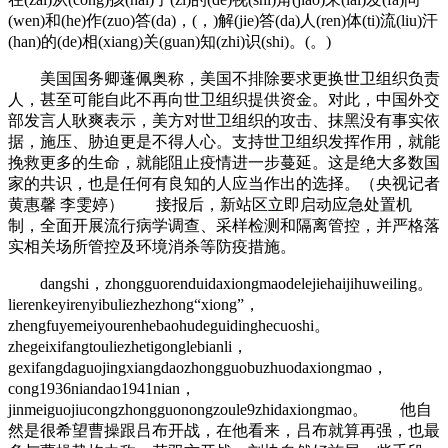
(wen)和(he)作(zuo)答(da)，(，)解(jie)答(da)人(ren)体(ti)流(liu)汗
(han)的(de)相(xiang)关(guan)知(zhi)识(shi)。(。)
美国国务卿蓬佩奥称，美国不排除要求更换世卫组织负责
人，甚至可能自此不再向世卫组织提供资金。对此，中国外交
部发言人耿爽表示，美方对世卫组织的攻击、抹黑没有事实依
据，施压、胁迫更是不得人心。支持世卫组织发挥作用，就能
挽救更多的生命，就能阻止疫情进一步蔓延。这是绝大多数国
家的共识，也是任何有良知的人应当作出的选择。（央视记者
黄惠馨 李雯婷） 接报后，新站区立即启动应急处置机
制，全面开展流行病学调查、采样检测和隔离管控，并严格落
实相关场所管控及环境消杀等防疫措施。
dangshi，zhongguorenduidaxiongmaodelejiehaijihuweiling。
lierenkeyirenyibuliezhezhong“xiong”，
zhengfuyemeiyourenhebaohudeguidinghecuoshi。
zhegeixifangtouliezhetigonglebianli，
gexifangdaguojingxiangdaozhongguobuzhuodaxiongmao，
cong1936niandao1941nian，
jinmeiguojiucongzhongguonongzoule9zhidaxiongmao。 他自
然是很希望曹操跟吕布开战，在他看来，吕布就算再强，也最