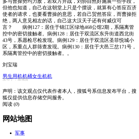
多与曹操势均力敌，若双方开战，刘协自然好施展一些手段，
但他也知道，自己在这朝堂上只是个摆设，就算有心答应百济
使者的请求，也要看曹操的意思，若自己贸然答应，而曹操拒
绝，两人意见相左的话，自己这大汉天子还有何威仪可
言？ 病例127：居住于锦江区绿地468公馆2期，系隔离管
控中的密切接触者。病例128：居住于双流区东升街道西北街
43号，系愿检尽检发现。病例129：居住于双流区圣菲悦城小
区，系重点人群筛查发现。病例130：居住于大邑三岔171号，
系隔离管控中的密切接触者。。
刘宝瑞
男生用机机桶女生机机
发布于：通城县
声明：该文观点仅代表作者本人，搜狐号系信息发布平台，搜
狐仅提供信息存储空间服务。
阅读 (
0
)
网站地图
军事