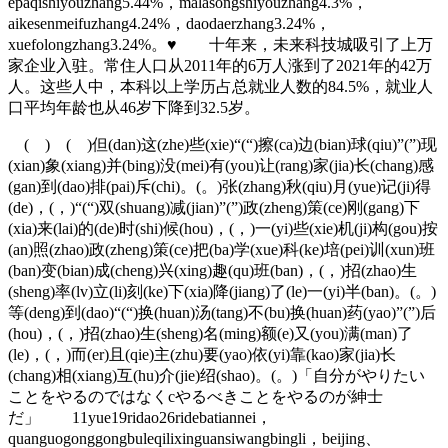
epaqishiyouzhang5.44%，malasongshiyouzhang4.3%，
aikesenmeifuzhang4.24%，daodaerzhang3.24%，
xuefolongzhang3.24%。♥ 十年来，未来科技城吸引了上万
家企业入驻。常住人口从2011年的6万人涨到了2021年的42万
人。这些人中，本科以上学历占总就业人数的84.5%，就业人
口平均年龄也从46岁下降到32.5岁。
( ) ( )但(dan)这(zhe)些(xie)“(“)擦(ca)边(bian)球(qiu)”(”)现
(xian)象(xiang)并(bing)没(mei)有(you)让(rang)家(jia)长(chang)感
(gan)到(dao)排(pai)斥(chi)。(。)张(zhang)秋(qiu)月(yue)记(ji)得
(de)，(，)“(“)双(shuang)减(jian)”(”)政(zheng)策(ce)刚(gang)下
(xia)来(lai)的(de)时(shi)候(hou)，(，)一(yi)些(xie)机(ji)构(gou)按
(an)照(zhao)政(zheng)策(ce)把(ba)学(xue)科(ke)培(pei)训(xun)班
(ban)变(bian)成(cheng)兴(xing)趣(qu)班(ban)，(，)招(zhao)生
(sheng)率(lv)立(li)刻(ke)下(xia)降(jiang)了(le)一(yi)半(ban)。(。)
等(deng)到(dao)“(“)换(huan)汤(tang)不(bu)换(huan)药(yao)”(”)后
(hou)，(，)招(zhao)生(sheng)名(ming)额(e)又(you)满(man)了
(le)，(，)而(er)且(qie)主(zhu)要(yao)依(yi)靠(kao)家(jia)长
(chang)相(xiang)互(hu)介(jie)绍(shao)。(。)「自分がやりたい
ことをやるのではなくcやるべきことをやるのが紳士
だ」 11yue19ridao26ridebatiannei，
quanguogonggongbuleqilixinguansiwangbingli，beijing、