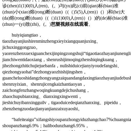
诊(zhen)1(1)0(0)人(ren)。(。)与(yu)此(ci)前(qian)标(biao)准
(zhun)小(xiao)熔(rong)断(duan)（(（)5(5)人(ren)）(）)和(he)大
(da)熔(rong)断(duan)（(（)1(1)0(0)人(ren)）(）)的(de)标(biao)准
(zhun)一(yi)致(zhi)。(。)
芭樂视頻在线观看
。
huiyiqiangtiao，
tiaozhayanjiushirenminzhengxieyixiangquanjuxing、
jichuxinggongzuo。
yaorenzhenxuexiguanchexijinpingzongshuji“tigaotiaozhayanjiuneng
jianchiwentidaoxiang，shenrushijimoqingzhenshiqingkuang，
jihezhongzhitichujiejuebanfa，nulishiduicejianyiyoudefangshi、
qiezhongyaohai”dezhongyaozhishijingshen，
guancheluoshidangzhongyangzaiquandangdaxingtiaozhayanjiudebu
shenruyixian、shenrujicengkaizhantiaoyan，
zaichongfenzhangwoqingkuangdejichushang，
zhaochupubianxing、dianxingxingwenti，
jieshichuyibanxingguilv，tigaoduicedeqianzhanxing、pipeidu，
zhenzhengzuodaojianyanjianzaixuyaoshi。
“bafeiteaigu”xifangshiyoupanzhongyiduzhangchao7%chuangni
shoupanzhang6.9%；halibodunzhang6.95%，