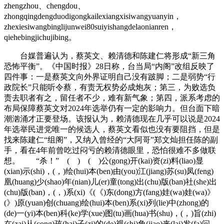
zhengzhou、chengdou、
zhongqingdengduodigongkailexiangxisiwangyuanyin，
zhexiesiwangbinglijunwei80suiyishangdelaonianren，
qiehebingjichujibing。
台媒普遍认为，蔡英文、赖清德和陈建仁将形成“新三角
恐怖平衡”。《中国时报》28日称，台当局“内阁”改组反映了
四件事：一是蔡英文向外界证明自己没有跛脚；二是弱势“行
政院长”只能听令蔡，有责无权势必成炮灰；第三，为败选负
责去职者有之，留任者不少，难有新气象；第四，派系考虑的
布局保障蔡英文对2024年选举仍有一定的影响力。但台面下暗
潮汹涌才正要登场。该报认为，赖清德现在几乎可以说是2024
年选举民进党唯一的候选人，蔡英文看似也没有要阻挡，但是
找来陈建仁“组阁”，又纳入曾经的“大阿哥”郑文灿担任陈的副
手，看在4年前曾吃过闷亏的赖清德眼里，恐怕很难不多做联
想。 “杀！” ( ) ( )公(gong)开(kai)资(zi)料(liao)显
(xian)示(shi)，(，)绘(hui)本(ben)由(you)江(jiang)苏(su)凤(feng)
凰(huang)少(shao)年(nian)儿(er)童(tong)出(chu)版(ban)社(she)出
(chu)版(ban)，(，)系(xi)《(《)东(dong)方(fang)娃(wa)娃(wa)》
(》)原(yuan)创(chuang)绘(hui)本(ben)系(xi)列(lie)中(zhong)的
(de)一(yi)本(ben)科(ke)学(xue)图(tu)画(hua)书(shu)，(，)旨(zhi)
在(zai)从(cong)孩(hai)子(zi)的(de)视(shi)角(jiao)来(lai)发(fa)问