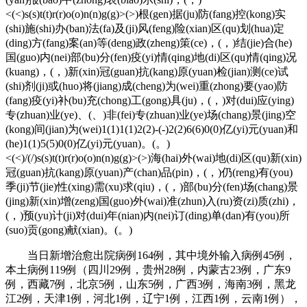
<(<)s(s)t(t)r(r)o(o)n(n)g(g)>(>)根(gen)据(ju)防(fang)控(kong)实
(shi)施(shi)办(ban)法(fa)及(ji)风(feng)险(xian)区(qu)划(hua)定
(ding)方(fang)案(an)等(deng)政(zheng)策(ce)，(，)结(jie)合(he)
国(guo)内(nei)部(bu)分(fen)疫(yi)情(qing)地(di)区(qu)情(qing)况
(kuang)，(，)新(xin)冠(guan)抗(kang)原(yuan)检(jian)测(ce)试
(shi)剂(ji)或(huo)将(jiang)成(cheng)为(wei)重(zhong)要(yao)防
(fang)疫(yi)补(bu)充(chong)工(gong)具(ju)，(，)对(dui)应(ying)
专(zhuan)业(ye)、(、)非(fei)专(zhuan)业(ye)场(chang)景(jing)空
(kong)间(jian)为(wei)1(1)1(1)2(2)-(-)2(2)6(6)0(0)亿(yi)元(yuan)和
(he)1(1)5(5)0(0)亿(yi)元(yuan)。(。)
<(<)/(/)s(s)t(t)r(r)o(o)n(n)g(g)>(>)海(hai)外(wai)地(di)区(qu)新(xin)
冠(guan)抗(kang)原(yuan)产(chan)品(pin)，(，)仍(reng)有(you)
季(ji)节(jie)性(xing)需(xu)求(qiu)，(，)部(bu)分(fen)场(chang)景
(jing)新(xin)增(zeng)国(guo)外(wai)准(zhun)入(ru)资(zi)质(zhi)，
(，)预(yu)计(ji)对(dui)年(nian)内(nei)订(ding)单(dan)有(you)所
(suo)贡(gong)献(xian)。(。)
当日新增治愈出院病例164例，其中境外输入病例45例，
本土病例119例（四川29例，贵州28例，内蒙古23例，广东9
例，西藏7例，北京5例，山东5例，广西3例，海南3例，黑龙
江2例，天津1例，河北1例，辽宁1例，江西1例，云南1例），