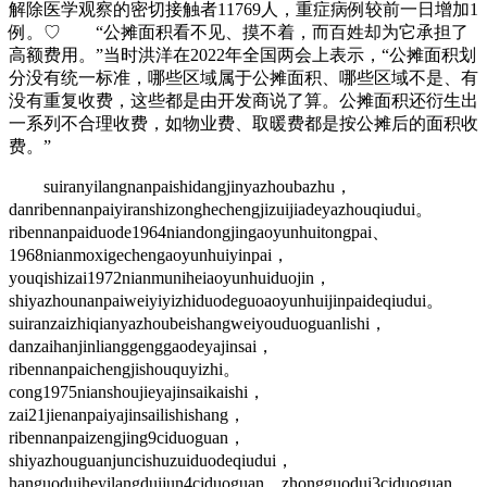
解除医学观察的密切接触者11769人，重症病例较前一日增加1
例。♡ “公摊面积看不见、摸不着，而百姓却为它承担了
高额费用。”当时洪洋在2022年全国两会上表示，“公摊面积划
分没有统一标准，哪些区域属于公摊面积、哪些区域不是、有
没有重复收费，这些都是由开发商说了算。公摊面积还衍生出
一系列不合理收费，如物业费、取暖费都是按公摊后的面积收
费。”
suiranyilangnanpaishidangjinyazhoubazhu，
danribennanpaiyiranshizonghechengjizuijiadeyazhouqiudui。
ribennanpaiduode1964niandongjingaoyunhuitongpai、
1968nianmoxigechengaoyunhuiyinpai，
youqishizai1972nianmuniheiaoyunhuiduojin，
shiyazhounanpaiweiyiyizhiduodeguoaoyunhuijinpaideqiudui。
suiranzaizhiqianyazhoubeishangweiyouduoguanlishi，
danzaihanjinlianggenggaodeyajinsai，
ribennanpaichengjishouquyizhi。
cong1975nianshoujieyajinsaikaishi，
zai21jienanpaiyajinsailishishang，
ribennanpaizengjing9ciduoguan，
shiyazhouguanjuncishuzuiduodeqiudui，
hanguoduiheyilangduijun4ciduoguan，zhongguodui3ciduoguan，