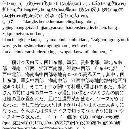
信(xin)、(、)文(wen)化(hua)自(zi)信(xin)，(，)成(cheng)为(wei)
担(dan)当(dang)中(zhong)华(hua)民(min)族(zu)复(fu)兴(xing)大
(da)任(ren)的(de)时(shi)代(dai)新(xin)人(ren)。
(。)❣ “danglezhemeduoniandelingdaoganbu，
yejingchanggeixiashujiangyaosuanhaorenshengdezhebenzhang，
zijiquemeiyouzuodao，
bianchenglejiexiaqiu。”yanxuehuichanhuidao，“zaiguoqugongzuod
woyigezhongshuocitaoqugongkuan，weijiweifa，
fanxialebukeraoshudezuixing，wogandaowanfenhuihen。”
预计今天白天，四川东部、重庆、贵州北部、湖北东南
部、湖南、江西、浙江西南部、福建中西部、广东中北部、广
西中北部、海南岛中西部等地有35~39℃高温天气，其中，四
川东部、重庆中西部、湖南中部、江西中部等地的部分地区可
达40℃以上。そこでドアが開いて料理が運ばれてきた。永沢
さんの前には鴨のローストが運ばれc僕とハツミさんの前に
は鱸の皿が置かれた。皿には温野菜が盛られcソースがかけ
られた。そして給仕人が引き下がりc我々はまた三人きりに
なった。永沢さんは鴨をナイフで切ってうまそうに食べcウ
ィスキーを飲んだ。 ( ) ( )国(guo)联(lian)证(zheng)券
(quan)在(zai)1(1)1(1)月(yue)2(2)7(7)日(ri)发(fa)布(bu)的(de)研
(yan)报(bao)中(zhong)表(biao)示(shi)，(，)