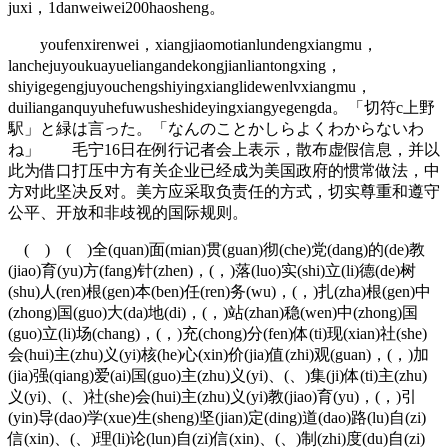
juxi，1danweiwei200haosheng。
youfenxirenwei，xiangjiaomotianlundengxiangmu，
lanchejuyoukuayueliangandekongjianliantongxing，
shiyigegengjuyouchengshiyingxianglidewenlvxiangmu，
duilianganquyuhefuwusheshideyingxiangyegengda。「切符c上野
駅」と緑は言った。「なんのことかしらよくわからないわ
ね」 毛宁16日在例行记者会上表示，散布虚假信息，并以
此为借口打压中方有关企业已经成为美国政府的惯常做法，中
方对此坚决反对。美方应采取负责任的方式，切实尊重和遵守
公平、开放和非歧视的国际规则。
( ) ( )全(quan)面(mian)贯(guan)彻(che)党(dang)的(de)教
(jiao)育(yu)方(fang)针(zhen)，(，)落(luo)实(shi)立(li)德(de)树
(shu)人(ren)根(gen)本(ben)任(ren)务(wu)，(，)扎(zha)根(gen)中
(zhong)国(guo)大(da)地(di)，(，)站(zhan)稳(wen)中(zhong)国
(guo)立(li)场(chang)，(，)充(chong)分(fen)体(ti)现(xian)社(she)
会(hui)主(zhu)义(yi)核(he)心(xin)价(jia)值(zhi)观(guan)，(，)加
(jia)强(qiang)爱(ai)国(guo)主(zhu)义(yi)、(、)集(ji)体(ti)主(zhu)
义(yi)、(、)社(she)会(hui)主(zhu)义(yi)教(jiao)育(yu)，(，)引
(yin)导(dao)学(xue)生(sheng)坚(jian)定(ding)道(dao)路(lu)自(zi)
信(xin)、(、)理(li)论(lun)自(zi)信(xin)、(、)制(zhi)度(du)自(zi)