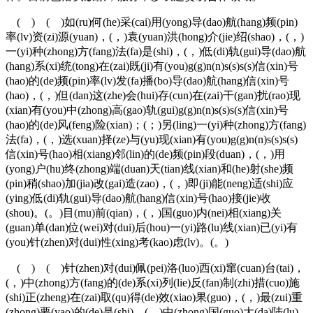
( ) ( )如(ru)何(he)采(cai)用(yong)导(dao)航(hang)频(pin)
率(lv)资(zi)源(yuan)，(，)袁(yuan)洪(hong)介(jie)绍(shao)，(，)
一(yi)种(zhong)方(fang)法(fa)是(shi)，(，)低(di)轨(gui)导(dao)航
(hang)系(xi)统(tong)在(zai)既(ji)有(you)g(g)n(n)s(s)s(s)信(xin)号
(hao)的(de)频(pin)率(lv)发(fa)播(bo)导(dao)航(hang)信(xin)号
(hao)，(，)但(dan)这(zhe)会(hui)存(cun)在(zai)干(gan)扰(rao)现
(xian)有(you)中(zhong)高(gao)轨(gui)g(g)n(n)s(s)s(s)信(xin)号
(hao)的(de)风(feng)险(xian)；(；)另(ling)一(yi)种(zhong)方(fang)
法(fa)，(，)选(xuan)择(ze)与(yu)现(xian)有(you)g(g)n(n)s(s)s(s)
信(xin)号(hao)相(xiang)邻(lin)的(de)频(pin)段(duan)，(，)用
(yong)户(hu)终(zhong)端(duan)天(tian)线(xian)和(he)射(she)频
(pin)稍(shao)加(jia)改(gai)造(zao)，(，)即(ji)能(neng)适(shi)应
(ying)低(di)轨(gui)导(dao)航(hang)信(xin)号(hao)接(jie)收
(shou)。(。)目(mu)前(qian)，(，)国(guo)内(nei)相(xiang)关
(guan)单(dan)位(wei)对(dui)后(hou)一(yi)路(lu)线(xian)已(yi)有
(you)针(zhen)对(dui)性(xing)考(kao)虑(lv)。(。)
( ) ( )针(zhen)对(dui)佩(pei)洛(luo)西(xi)窜(cuan)台(tai)，
(，)中(zhong)方(fang)的(de)系(xi)列(lie)反(fan)制(zhi)措(cuo)施
(shi)正(zheng)在(zai)取(qu)得(de)效(xiao)果(guo)，(，)最(zui)重
(zhong)要(yao)的(de)是(shi)，(，)中(zhong)国(guo)大(da)陆(lu)