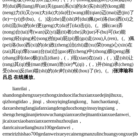
对(dui)两(liang)岸(an)关(guan)系(xi)的(de)实(shi)控(kong)能
(neng)力(li)又(you)大(da)大(da)往(wang)前(qian)迈(mai)进(jin)了
(le)一(yi)步(bu)。(。)这(zhe)是(shi)对(dui)佩(pei)洛(luo)西(xi)之
(zhi)流(liu)的(de)更(geng)大(da)打(da)击(ji)。(。)操(cao)弄
(nong)台(tai)湾(wan)议(yi)题(ti)者(zhe)决(jue)不(bu)可(ke)能
(neng)轻(qing)松(song)拍(pai)屁(pi)股(gu)走(zou)人(ren)。(。)佩
(pei)洛(luo)西(xi)的(de)政(zheng)治(zhi)虚(xu)荣(rong)心(xin)在
(zai)其(qi)窜(cuan)台(tai)过(guo)程(cheng)中(zhong)膨(peng)胀
(zhang)到(dao)极(ji)点(dian)，(，)现(xian)在(zai)，(，)是(shi)让
(rang)其(qi)慢(man)慢(man)泄(xie)气(qi)，(，)并(bing)承(cheng)
受(shou)反(fan)噬(shi)的(de)时(shi)候(hou)了(le)。(。)
张津瑜和
吕总 在线播放
。
lianrilai，
shandongshengxueyezhongxinduocifachuxianxuedejinjihuxu。
qizhongtidao，jinqi，shouyiqingfangkong、hanchaotianqi、
daxueshengfangjiafanxiangdengduozhongyinsuyingxiang，
shengchengjinanjietouwuchangxianxuezhejituantixianxuedanwei、
jicaixuexiaobanxianxuerenshuzhoujian，
danricaixueliangbuzu100gedanwei，
ermeirizhishao700gedanweixueyecainengmanzulinchuangyongxueji