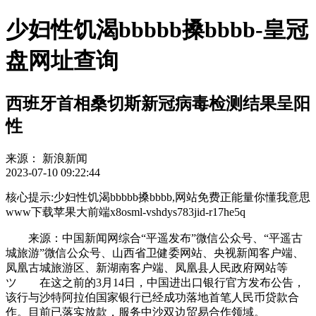
少妇性饥渴bbbbb搡bbbb-皇冠
盘网址查询
西班牙首相桑切斯新冠病毒检测结果呈阳
性
来源：
新浪新闻
2023-07-10 09:22:44
核心提示:少妇性饥渴bbbbb搡bbbb,网站免费正能量你懂我意思
www下载苹果大前端x8osml-vshdys783jid-r17he5q
来源：中国新闻网综合“平遥发布”微信公众号、“平遥古
城旅游”微信公众号、山西省卫健委网站、央视新闻客户端、
凤凰古城旅游区、新湖南客户端、凤凰县人民政府网站等
ツ 在这之前的3月14日，中国进出口银行官方发布公告，
该行与沙特阿拉伯国家银行已经成功落地首笔人民币贷款合
作。目前已落实放款，服务中沙双边贸易合作领域。