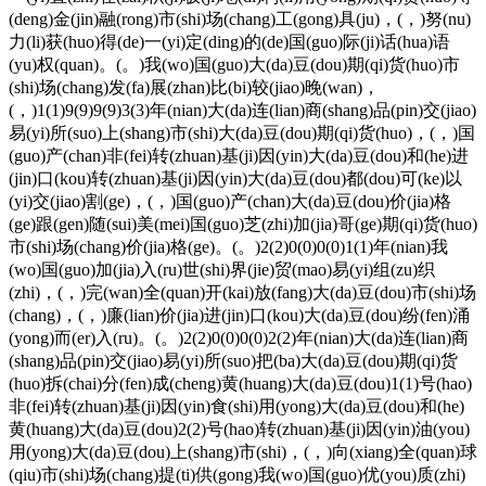
(deng)金(jin)融(rong)市(shi)场(chang)工(gong)具(ju)，(，)努(nu)
力(li)获(huo)得(de)一(yi)定(ding)的(de)国(guo)际(ji)话(hua)语
(yu)权(quan)。(。)我(wo)国(guo)大(da)豆(dou)期(qi)货(huo)市
(shi)场(chang)发(fa)展(zhan)比(bi)较(jiao)晚(wan)，
(，)1(1)9(9)9(9)3(3)年(nian)大(da)连(lian)商(shang)品(pin)交(jiao)
易(yi)所(suo)上(shang)市(shi)大(da)豆(dou)期(qi)货(huo)，(，)国
(guo)产(chan)非(fei)转(zhuan)基(ji)因(yin)大(da)豆(dou)和(he)进
(jin)口(kou)转(zhuan)基(ji)因(yin)大(da)豆(dou)都(dou)可(ke)以
(yi)交(jiao)割(ge)，(，)国(guo)产(chan)大(da)豆(dou)价(jia)格
(ge)跟(gen)随(sui)美(mei)国(guo)芝(zhi)加(jia)哥(ge)期(qi)货(huo)
市(shi)场(chang)价(jia)格(ge)。(。)2(2)0(0)0(0)1(1)年(nian)我
(wo)国(guo)加(jia)入(ru)世(shi)界(jie)贸(mao)易(yi)组(zu)织
(zhi)，(，)完(wan)全(quan)开(kai)放(fang)大(da)豆(dou)市(shi)场
(chang)，(，)廉(lian)价(jia)进(jin)口(kou)大(da)豆(dou)纷(fen)涌
(yong)而(er)入(ru)。(。)2(2)0(0)0(0)2(2)年(nian)大(da)连(lian)商
(shang)品(pin)交(jiao)易(yi)所(suo)把(ba)大(da)豆(dou)期(qi)货
(huo)拆(chai)分(fen)成(cheng)黄(huang)大(da)豆(dou)1(1)号(hao)
非(fei)转(zhuan)基(ji)因(yin)食(shi)用(yong)大(da)豆(dou)和(he)
黄(huang)大(da)豆(dou)2(2)号(hao)转(zhuan)基(ji)因(yin)油(you)
用(yong)大(da)豆(dou)上(shang)市(shi)，(，)向(xiang)全(quan)球
(qiu)市(shi)场(chang)提(ti)供(gong)我(wo)国(guo)优(you)质(zhi)