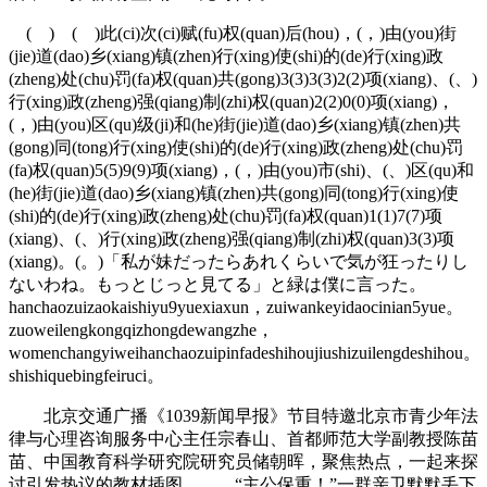
( ) ( )此(ci)次(ci)赋(fu)权(quan)后(hou)，(，)由(you)街
(jie)道(dao)乡(xiang)镇(zhen)行(xing)使(shi)的(de)行(xing)政
(zheng)处(chu)罚(fa)权(quan)共(gong)3(3)3(3)2(2)项(xiang)、(、)
行(xing)政(zheng)强(qiang)制(zhi)权(quan)2(2)0(0)项(xiang)，
(，)由(you)区(qu)级(ji)和(he)街(jie)道(dao)乡(xiang)镇(zhen)共
(gong)同(tong)行(xing)使(shi)的(de)行(xing)政(zheng)处(chu)罚
(fa)权(quan)5(5)9(9)项(xiang)，(，)由(you)市(shi)、(、)区(qu)和
(he)街(jie)道(dao)乡(xiang)镇(zhen)共(gong)同(tong)行(xing)使
(shi)的(de)行(xing)政(zheng)处(chu)罚(fa)权(quan)1(1)7(7)项
(xiang)、(、)行(xing)政(zheng)强(qiang)制(zhi)权(quan)3(3)项
(xiang)。(。)「私が妹だったらあれくらいで気が狂ったりし
ないわね。もっとじっと見てる」と緑は僕に言った。
hanchaozuizaokaishiyu9yuexiaxun，zuiwankeyidaocinian5yue。
zuoweilengkongqizhongdewangzhe，
womenchangyiweihanchaozuipinfadeshihoujiushizuilengdeshihou。
shishiquebingfeiruci。
北京交通广播《1039新闻早报》节目特邀北京市青少年法
律与心理咨询服务中心主任宗春山、首都师范大学副教授陈苗
苗、中国教育科学研究院研究员储朝晖，聚焦热点，一起来探
讨引发热议的教材插图。 “主公保重！”一群亲卫默默丢下