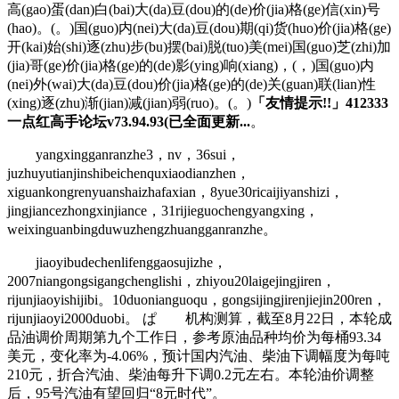
高(gao)蛋(dan)白(bai)大(da)豆(dou)的(de)价(jia)格(ge)信(xin)号
(hao)。(。)国(guo)内(nei)大(da)豆(dou)期(qi)货(huo)价(jia)格(ge)
开(kai)始(shi)逐(zhu)步(bu)摆(bai)脱(tuo)美(mei)国(guo)芝(zhi)加
(jia)哥(ge)价(jia)格(ge)的(de)影(ying)响(xiang)，(，)国(guo)内
(nei)外(wai)大(da)豆(dou)价(jia)格(ge)的(de)关(guan)联(lian)性
(xing)逐(zhu)渐(jian)减(jian)弱(ruo)。(。)
「友情提示!!」412333
一点红高手论坛v73.94.93(已全面更新...
。
yangxingganranzhe3，nv，36sui，
juzhuyutianjinshibeichenquxiaodianzhen，
xiguankongrenyuanshaizhafaxian，8yue30ricaijiyanshizi，
jingjiancezhongxinjiance，31rijieguochengyangxing，
weixinguanbingduwuzhengzhuangganranzhe。
jiaoyibudechenlifenggaosujizhe，
2007niangongsigangchenglishi，zhiyou20laigejingjiren，
rijunjiaoyishijibi。10duonianguoqu，gongsijingjirenjiejin200ren，
rijunjiaoyi2000duobi。 ぱ 机构测算，截至8月22日，本轮成
品油调价周期第九个工作日，参考原油品种均价为每桶93.34
美元，变化率为-4.06%，预计国内汽油、柴油下调幅度为每吨
210元，折合汽油、柴油每升下调0.2元左右。本轮油价调整
后，95号汽油有望回归“8元时代”。