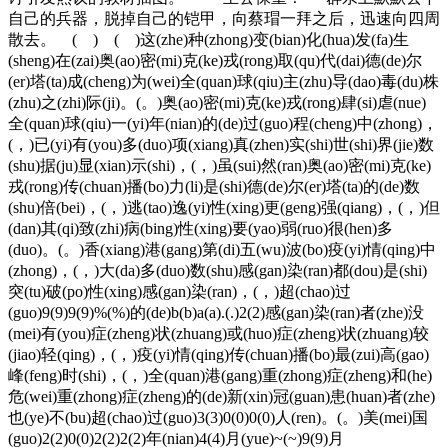
自己的兵器，脱掉自己的铠甲，向蔡瑁一拜之后，迅速向四周
散去。 ( ) ( )这(zhe)种(zhong)变(bian)化(hua)发(fa)生
(sheng)在(zai)奥(ao)密(mi)克(ke)戎(rong)取(qu)代(dai)德(de)尔
(er)塔(ta)成(cheng)为(wei)全(quan)球(qiu)主(zhu)导(dao)毒(du)株
(zhu)之(zhi)际(ji)。(。)奥(ao)密(mi)克(ke)戎(rong)肆(si)虐(nue)
全(quan)球(qiu)一(yi)年(nian)的(de)过(guo)程(cheng)中(zhong)，
(，)已(yi)有(you)多(duo)项(xiang)真(zhen)实(shi)世(shi)界(jie)数
(shu)据(ju)显(xian)示(shi)，(，)虽(sui)然(ran)奥(ao)密(mi)克(ke)
戎(rong)传(chuan)播(bo)力(li)是(shi)德(de)尔(er)塔(ta)的(de)数
(shu)倍(bei)，(，)逃(tao)逸(yi)性(xing)更(geng)强(qiang)，(，)但
(dan)其(qi)致(zhi)病(bing)性(xing)要(yao)弱(ruo)很(hen)多
(duo)。(。)香(xiang)港(gang)第(di)五(wu)波(bo)疫(yi)情(qing)中
(zhong)，(，)大(da)多(duo)数(shu)感(gan)染(ran)都(dou)是(shi)
突(tu)破(po)性(xing)感(gan)染(ran)，(，)超(chao)过
(guo)9(9)9(9)%(%)的(de)b(b)a(a).(.)2(2)感(gan)染(ran)者(zhe)没
(mei)有(you)症(zheng)状(zhuang)或(huo)症(zheng)状(zhuang)较
(jiao)轻(qing)，(，)疫(yi)情(qing)传(chuan)播(bo)最(zui)高(gao)
峰(feng)时(shi)，(，)全(quan)港(gang)重(zhong)症(zheng)和(he)
危(wei)重(zhong)症(zheng)的(de)新(xin)冠(guan)患(huan)者(zhe)
也(ye)不(bu)超(chao)过(guo)3(3)0(0)0(0)人(ren)。(。)美(mei)国
(guo)2(2)0(0)2(2)2(2)年(nian)4(4)月(yue)~(~)9(9)月