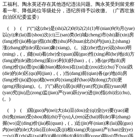
工福利。陶永英还存在其他违纪违法问题。陶永英受到留党察
看一年、降低岗位等级处分，违纪所得予以收缴。（广西壮族
自治区纪委监委）
( ) ( )“(“)这(zhe)是(shi)2(2)0(0)2(2)1(1)年(nian)9(9)月(yue)
以(yi)来(lai)首(shou)次(ci)三(san)类(lei)城(cheng)市(shi)新(xin)房
(fang)价(jia)格(ge)指(zhi)数(shu)环(huan)比(bi)均(jun)上(shang)
涨(zhang)的(de)现(xian)象(xiang)。(。)这(zhe)也(ye)说(shuo)明
(ming)，(，)随(sui)着(zhe)全(quan)国(guo)性(xing)和(he)地(di)方
(fang)的(de)政(zheng)策(ce)利(li)好(hao)，(，)各(ge)地(di)房
(fang)价(jia)普(pu)遍(bian)都(dou)在(zai)走(zou)出(chu)下(xia)跌
(die)的(de)区(qu)间(jian)，(，)当(dang)前(qian)各(ge)地(di)房
(fang)价(jia)趋(qu)稳(wen)向(xiang)好(hao)动(dong)力(li)更
(geng)强(qiang)。(。)”(”)易(yi)居(ju)研(yan)究(jiu)院(yuan)研
(yan)究(jiu)总(zong)监(jian)严(yan)跃(yue)进(jin)指(zhi)出(chu)。
(。)
( ) ( )国(guo)内(nei)大(da)豆(dou)企(qi)业(ye)要(yao)避
(bi)免(mian)受(shou)制(zhi)于(yu)人(ren)还(hai)得(de)掌(zhang)
握(wo)定(ding)价(jia)权(quan)，(，)近(jin)年(nian)来(lai)国(guo)
内(nei)的(de)大(da)豆(dou)及(ji)相(xiang)关(guan)产(chan)业(ye)
一(yi)直(zhi)在(zai)积(ji)极(ji)地(di)利(li)用(yong)期(qi)货(huo)等