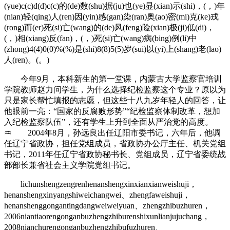
(yue)c(c)d(d)c(c)的(de)数(shu)据(ju)也(ye)显(xian)示(shi)，(，)年
(nian)轻(qing)人(ren)因(yin)感(gan)染(ran)奥(ao)密(mi)克(ke)戎
(rong)而(er)死(si)亡(wang)的(de)风(feng)险(xian)极(ji)低(di)，
(，)相(xiang)反(fan)，(，)死(si)亡(wang)病(bing)例(li)中
(zhong)4(4)0(0)%(%)是(shi)8(8)5(5)岁(sui)以(yi)上(shang)老(lao)
人(ren)。(。)
今年9月，本科新生的第一堂课，内蒙古大学监察官培训
学院教师赵力问学生，为什么选择纪检监察这个专业？原以为
只是家长帮忙填报的志愿，但这些十八九岁年轻人的回答，让
他眼前一亮：“国家的反腐败形势”“纪检监察体制改革，想加
入纪检监察队伍”，还有学生上升到全面从严治党的高度。
♒ 2004年8月，孙远良出任辽阳市委书记，六年后，他调
任辽宁省政协，担任党组成员，省政协办公厅主任、机关党组
书记，2011年任辽宁省政协秘书长、党组成员，辽宁省委统战
部部长兼省社会主义学院党组书记。
lichunshengzengrenhenanshengxinxianxianweishuji，
henanshengxinyangshiweichangwei、zhengfaweishuji，
henanshenggongantingdangweiweiyuan、zhengzhibuzhuren，
2006niantiaorengonganbuzhengzhiburenshixunlianjujuchang，
2008nianchurengonganbuzhengzhibufuzhuren、