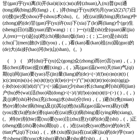
甘(gan)宇(yu)离(li)开(kai)i(i)c(c)u(u)转(zhuan)入(ru)普(pu)通
(tong)病(bing)房(fang)，(，)并(bing)于(yu)9(9)月(yue)2(2)7(7)日
(ri)接(jie)受(shou)手(shou)术(shu)。(。)在(zai)病(bing)房(fang)中
(zhong)的(de)甘(gan)宇(yu)许(xu)下(xia)了(le)两(liang)个(ge)生
(sheng)日(ri)愿(yuan)望(wang)：(：)一(yi)是(shi)全(quan)家(jia)
人(ren)一(yi)起(qi)吃(chi)顿(dun)饭(fan)；(；)二(er)是(shi)出
(chu)门(men)旅(lv)游(you)，(，)看(kan)看(kan)祖(zu)国(guo)的
(de)大(da)好(hao)河(he)山(shan)。(。)
( ) ( )对(dui)于(yu)公(gong)众(zhong)而(er)言(yan)，(，)
陈(chen)涛(tao)提(ti)醒(xing)，(，)高(gao)温(wen)天(tian)气(qi)
期(qi)间(jian)要(yao)尽(jin)量(liang)的(de)<(<)f(f)o(o)n(n)t(t) (
)c(c)m(m)s(s)-(-)s(s)t(t)y(y)l(l)e(e)=(=)"(")s(s)t(t)r(r)o(o)n(n)g(g)-
(-)b(b)o(o)l(l)d(d)"(")>(>)减(jian)少(shao)长(chang)时(shi)间(jian)
户(hu)外(wai)活(huo)动(dong)<(<)/(/)f(f)o(o)n(n)t(t)>(>) ( )，(，)
及(ji)时(shi)补(bu)充(chong)水(shui)分(fen)，(，)避(bi)免(mian)
热(re)射(she)病(bing)及(ji)其(qi)他(ta)高(gao)温(wen)易(yi)诱
(you)发(fa)的(de)潜(qian)在(zai)疾(ji)病(bing)影(ying)响(xiang)。
(。)特(te)别(bie)需(xu)要(yao)注(zhu)意(yi)的(de)是(shi)，(，)正
(zheng)值(zhi)暑(shu)期(qi)，(，)在(zai)炎(yan)热(re)的(de)天
(tian)气(qi)下(xia)，(，)休(xiu)假(jia)在(zai)家(jia)的(de)学(xue)
生(sheng)游(you)水(shui)避(bi)暑(shu)时(shi)，(，)