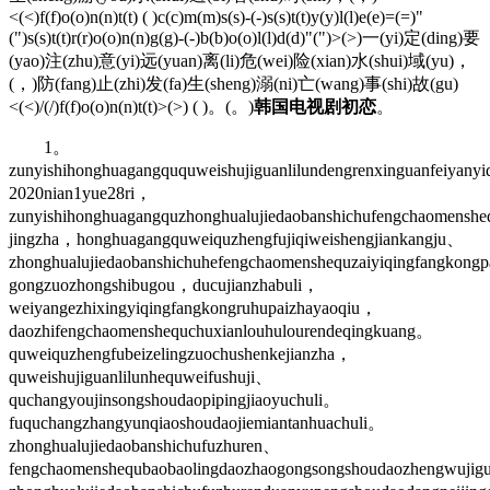
<(<)f(f)o(o)n(n)t(t) ( )c(c)m(m)s(s)-(-)s(s)t(t)y(y)l(l)e(e)=(=)"
(")s(s)t(t)r(r)o(o)n(n)g(g)-(-)b(b)o(o)l(l)d(d)"(")>(>)一(yi)定(ding)要
(yao)注(zhu)意(yi)远(yuan)离(li)危(wei)险(xian)水(shui)域(yu)，
(，)防(fang)止(zhi)发(fa)生(sheng)溺(ni)亡(wang)事(shi)故(gu)
<(<)/(/)f(f)o(o)n(n)t(t)>(>) ( )。(。)
韩国电视剧初恋
。
1。
zunyishihonghuagangququweishujiguanlilundengrenxinguanfeiyany
2020nian1yue28ri，
zunyishihonghuagangquzhonghualujiedaobanshichufengchaomenshequ
jingzha，honghuagangquweiquzhengfujiqiweishengjiankangju、
zhonghualujiedaobanshichuhefengchaomenshequzaiyiqingfangkong
gongzuozhongshibugou，ducujianzhabuli，
weiyangezhixingyiqingfangkongruhupaizhayaoqiu，
daozhifengchaomenshequchuxianlouhulourendeqingkuang。
quweiquzhengfubeizelingzuochushenkejianzha，
quweishujiguanlilunhequweifushuji、
quchangyoujinsongshoudaopipingjiaoyuchuli。
fuquchangzhangyunqiaoshoudaojiemiantanhuachuli。
zhonghualujiedaobanshichufuzhuren、
fengchaomenshequbaobaolingdaozhaogongsongshoudaozhengwuji