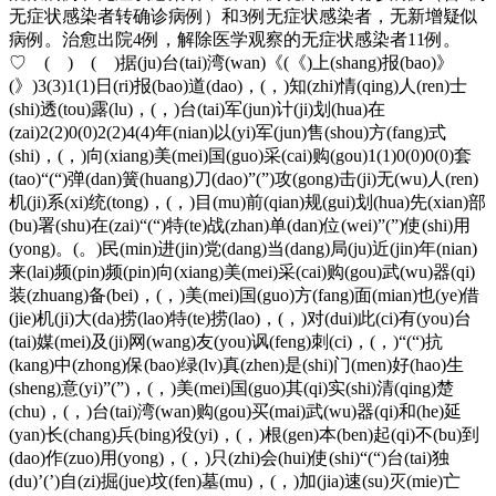
无症状感染者转确诊病例）和3例无症状感染者，无新增疑似
病例。治愈出院4例，解除医学观察的无症状感染者11例。
♡ ( ) ( )据(ju)台(tai)湾(wan)《(《)上(shang)报(bao)》
(》)3(3)1(1)日(ri)报(bao)道(dao)，(，)知(zhi)情(qing)人(ren)士
(shi)透(tou)露(lu)，(，)台(tai)军(jun)计(ji)划(hua)在
(zai)2(2)0(0)2(2)4(4)年(nian)以(yi)军(jun)售(shou)方(fang)式
(shi)，(，)向(xiang)美(mei)国(guo)采(cai)购(gou)1(1)0(0)0(0)套
(tao)“(“)弹(dan)簧(huang)刀(dao)”(”)攻(gong)击(ji)无(wu)人(ren)
机(ji)系(xi)统(tong)，(，)目(mu)前(qian)规(gui)划(hua)先(xian)部
(bu)署(shu)在(zai)“(“)特(te)战(zhan)单(dan)位(wei)”(”)使(shi)用
(yong)。(。)民(min)进(jin)党(dang)当(dang)局(ju)近(jin)年(nian)
来(lai)频(pin)频(pin)向(xiang)美(mei)采(cai)购(gou)武(wu)器(qi)
装(zhuang)备(bei)，(，)美(mei)国(guo)方(fang)面(mian)也(ye)借
(jie)机(ji)大(da)捞(lao)特(te)捞(lao)，(，)对(dui)此(ci)有(you)台
(tai)媒(mei)及(ji)网(wang)友(you)讽(feng)刺(ci)，(，)“(“)抗
(kang)中(zhong)保(bao)绿(lv)真(zhen)是(shi)门(men)好(hao)生
(sheng)意(yi)”(”)，(，)美(mei)国(guo)其(qi)实(shi)清(qing)楚
(chu)，(，)台(tai)湾(wan)购(gou)买(mai)武(wu)器(qi)和(he)延
(yan)长(chang)兵(bing)役(yi)，(，)根(gen)本(ben)起(qi)不(bu)到
(dao)作(zuo)用(yong)，(，)只(zhi)会(hui)使(shi)“(“)台(tai)独
(du)’(’)自(zi)掘(jue)坟(fen)墓(mu)，(，)加(jia)速(su)灭(mie)亡