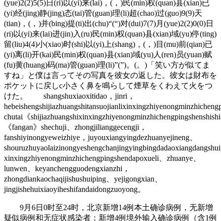
(yue)2(2)5(5)日(ri)以(yi)来(lai)，(，)民(min)权(quan)县(xian)已
(yi)经(jing)静(jing)态(tai)管(guan)理(li)超(chao)过(guo)9(9)天
(tian)，(，)并(bing)提(ti)出(chu)“(“)对(dui)7(7)月(yue)2(2)0(0)日
(ri)以(yi)来(lai)进(jin)入(ru)民(min)权(quan)县(xian)域(yu)停(ting)
留(liu)4(4)小(xiao)时(shi)以(yi)上(shang)，(，)目(mu)前(qian)已
(yi)离(li)开(kai)民(min)权(quan)县(xian)域(yu)人(ren)员(yuan)赋
(fu)黄(huang)码(ma)管(guan)理(li)”(”)。(。)「笑い方が似てま
すね」と僕は言ってその写真を彼女の返した。彼女は財布を
ポケットに戻しc小さく鼻を鳴らして煙草をくわえて火をつ
けた。 shangshuxiaoxitidao，jinri，
hebeishengshijiazhuangshitansuojianlixinxingzhiyenongminzhichen
chutai《shijiazhuangshixinxingzhiyenongminzhichengpingshenshi
《fangan》shechuji、zhongjilianggecengji，
fanshiyinongyeweizhiye，juyouxiangyingdezhuanyejineng、
shouruzhuyaolaizinongyeshengchanjingyingbingdadaoxiangdangshu
xinxingzhiyenongminzhichengpingshendapoxueli、zhuanye、
lunwen、keyanchengguodengxianzhi，
zhongdiankaochaqijishushuiping、yejigongxian、
jingjishehuixiaoyiheshifandaidongzuoyong。
9月6日0时至24时，北京新增14例本土确诊病例，无新增
疑似病例和无症状感染者；新增4例境外输入确诊病例（含1例