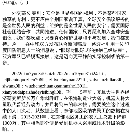
(wang)。(。)
外交部长 秦刚：安全是世界各国的权利，不是某些国家
独享的专利，更不应由个别国家说了算。全球安全倡议服务的
是全世界人民的利益，维护的是全世界人民的安宁，需要国际
社会团结合作，共同推进。任何国家，只要愿意加入全球安全
倡议，我们都欢迎；只要真心维护世界和平与发展，我们都支
持。☭ 在中印双方发布联合新闻稿后，路透社引用一位印
度国防消息人士的消息说，“眼球对眼球式的接触已经结束”，
双方军队已经脱离接触，这是迈向更平静的实际控制线的第一
步。
2022nian7yue3ri0shizhi2022nian10yue31ri24shi，
leijibentuquezhen206li，zhiyuchuyuan222li，zaiyuanzhiliao8li，
siwang0li；wuzhengzhuangganranzhe1301li。
xianyoudaipaizhadeyisibingli0li。™ 5年前，复旦大学世界经
济研究所所长万广华就呼吁，在沿海制造业大省，机器人将大
量取代普通劳动力，并且将到来的非常快，需要关注这个过程
中的人口流动。从数据上看，东部地区吸纳农民工的数据在持
续下滑，2015-2021年，在东部地区务工的农民工总数下降超
1000万，其中相当部分便是受到机器人采用或技术升级的影
响。。