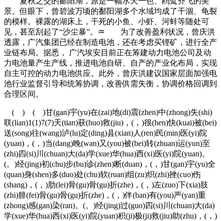
夏秋之交的鄱阳湖，原是一幅水天一色、鸥鹭齐飞的美
景。但眼下，曾碧波万顷的鄱阳湖多个水域均成了干涸、龟裂
的模样。裸露的湖床上，干死的小鱼、小虾、河蚌等随处可
见，甚至刮起了“沙尘暴”。♒ 为了改善盈利状况，曾庆洪
透露，广汽集团已经在制造电池，还在考虑买锂矿，进行全产
业链布局。据悉， 广汽埃安目前正在筹建动力电池公司及动
力电池量产生产线，推进电池自研、自产的产业化布局，实现
自主可控的动力电池供应。此外，曾庆洪建议国家层面加强电
池行业监督引导和统筹协调，改善供需失衡，协调价格回调到
合理区间。
( ) ( )甘(gan)宇(yu)在(zai)地(di)震(zhen)中(zhong)失(shi)
联(lian)1(1)7(7)天(tian)获(huo)救(jiu)，(，)很(hen)快(kuai)被(bei)
送(song)往(wang)泸(lu)定(ding)县(xian)人(ren)民(min)医(yi)院
(yuan)，(，)当(dang)晚(wan)又(you)被(bei)转(zhuan)运(yun)至
(zhi)四(si)川(chuan)大(da)学(xue)华(hua)西(xi)医(yi)院(yuan)。
(。)经(jing)初(chu)步(bu)诊(zhen)断(duan)，(，)甘(gan)宇(yu)全
(quan)身(shen)多(duo)处(chu)软(ruan)组(zu)织(zhi)挫(cuo)伤
(shang)，(，)肋(lei)骨(gu)骨(gu)折(zhe)，(，)左(zuo)下(xia)肢
(zhi)腓(fei)骨(gu)骨(gu)折(zhe)，(，)伴(ban)有(you)严(yan)重
(zhong)感(gan)染(ran)。(。)经(jing)过(guo)四(si)川(chuan)大(da)
学(xue)华(hua)西(xi)医(yi)院(yuan)积(ji)极(ji)救(jiu)助(zhu)，(，)