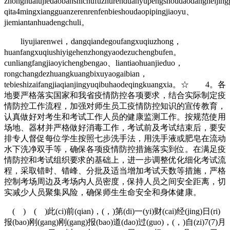
zhonghualujiedaobanshichufuzhurenduanyupengshoudaodangneijin
qita4mingxiangguanzerenrenfenbieshoudaopipingjiaoyu、
jiemiantanhuadengchuli。
liyujiarenwei，dangqiandegoufangxuqiuzhong，
huanfangxuqiushiyigehenzhongyaodezuchengbufen。
cunliangfangjiaoyichengbengao、liantiaohuanjieduo，
rongchangdezhuangkuangbixuyaogaibian，
tebieshizaifangjiaqianjingyuqibuhaodeqingkuangxia。☆ 4。各
地要严格落实国家和我省疫情防控各项要求，结合实际制定疫
情防控工作流程，加强对师生员工疫情防控知识的宣传教育，
认真做好对考生和考试工作人员的健康监测工作。按规范使用
场地、器材并严格做好消毒工作，考试前及考试结束后，要安
排专人督促每位学生按照七步洗手法，用洗手液或肥皂在流动
水下洗净双手等，确保各项疫情防控措施落实到位。在满足疫
情防控和考试组织要求的基础上，进一步调整优化细化考试流
程，采取错时、错峰、分批及适当增加考试天数等措施，严格
控制考场周边及考场内人员密度，保持人员之间安全距离，切
实减少人员聚集风险，确保师生生命安全和身体健康。
( ) ( )此(ci)前(qian)，(，)第(di)一(yi)财(cai)经(jing)日(ri)
报(bao)刚(gang)刚(gang)报(bao)道(dao)过(guo)，(，)自(zi)7(7)月