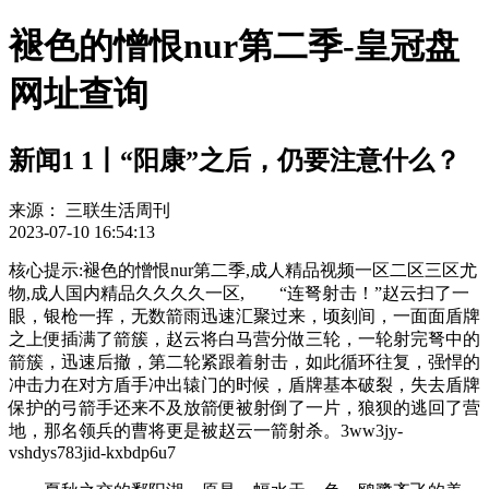
褪色的憎恨nur第二季-皇冠盘
网址查询
新闻1 1丨“阳康”之后，仍要注意什么？
来源：
三联生活周刊
2023-07-10 16:54:13
核心提示:褪色的憎恨nur第二季,成人精品视频一区二区三区尤
物,成人国内精品久久久久一区, “连弩射击！”赵云扫了一
眼，银枪一挥，无数箭雨迅速汇聚过来，顷刻间，一面面盾牌
之上便插满了箭簇，赵云将白马营分做三轮，一轮射完弩中的
箭簇，迅速后撤，第二轮紧跟着射击，如此循环往复，强悍的
冲击力在对方盾手冲出辕门的时候，盾牌基本破裂，失去盾牌
保护的弓箭手还来不及放箭便被射倒了一片，狼狈的逃回了营
地，那名领兵的曹将更是被赵云一箭射杀。3ww3jy-
vshdys783jid-kxbdp6u7