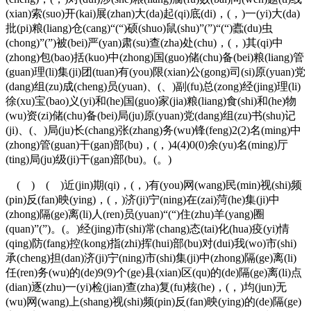
(xian)索(suo)开(kai)展(zhan)大(da)起(qi)底(di)，(，)一(yi)大(da)
批(pi)粮(liang)仓(cang)“(“)硕(shuo)鼠(shu)”(”)“(“)蠹(du)虫
(chong)”(”)被(bei)严(yan)肃(su)查(zha)处(chu)，(，)其(qi)中
(zhong)包(bao)括(kuo)中(zhong)国(guo)储(chu)备(bei)粮(liang)管
(guan)理(li)集(ji)团(tuan)有(you)限(xian)公(gong)司(si)原(yuan)党
(dang)组(zu)成(cheng)员(yuan)、(、)副(fu)总(zong)经(jing)理(li)
徐(xu)宝(bao)义(yi)和(he)国(guo)家(jia)粮(liang)食(shi)和(he)物
(wu)资(zi)储(chu)备(bei)局(ju)原(yuan)党(dang)组(zu)书(shu)记
(ji)、(、)局(ju)长(chang)张(zhang)务(wu)锋(feng)2(2)名(ming)中
(zhong)管(guan)干(gan)部(bu)，(，)4(4)0(0)余(yu)名(ming)厅
(ting)局(ju)级(ji)干(gan)部(bu)。(。)
( ) ( )近(jin)期(qi)，(，)有(you)网(wang)民(min)视(shi)频
(pin)反(fan)映(ying)，(，)济(ji)宁(ning)在(zai)菏(he)集(ji)中
(zhong)隔(ge)离(li)人(ren)员(yuan)“(“)住(zhu)羊(yang)圈
(quan)”(”)。(。)经(jing)市(shi)常(chang)态(tai)化(hua)疫(yi)情
(qing)防(fang)控(kong)指(zhi)挥(hui)部(bu)对(dui)我(wo)市(shi)
承(cheng)担(dan)济(ji)宁(ning)市(shi)集(ji)中(zhong)隔(ge)离(li)
任(ren)务(wu)的(de)9(9)个(ge)县(xian)区(qu)的(de)隔(ge)离(li)点
(dian)逐(zhu)一(yi)检(jian)查(zha)复(fu)核(he)，(，)均(jun)无
(wu)网(wang)上(shang)视(shi)频(pin)反(fan)映(ying)的(de)隔(ge)