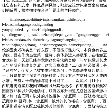
什么“反应过度”的问题。如果美方真像布林肯说的那样，要展
现负责任的态度，降低误判风险，那就应该对佩洛西窜台做深
刻的反思，根本扭转在台湾问题上的危险倾向。
jinlaigongzuoshijingyingzhuangkuangshifenbujia，
lvledasuanbagongzuoshiguanting，
youyujiaodedangdixinzishuipingguodi，
tajuedingyuedijiuqusuzhouzhaozijidepengyou，“gongzinenggeinime
lvledasuanxianzaisuzhouzhaoyijiagongchangdagong，
yaoqunajiagongchang、dashenmegongdouhaimeiqueding。 华
佗的五禽戏确实是个好东西，不但能打熬力气，本身也有养生
功效，吕布作为当世第一猛将，身体趋近人类极限，在接触五
禽戏的第一天就已经察觉到这套拳法的奥妙，与华佗经过长达
三年的研究和改良之后，这套五禽戏成了二代们的必修课，甚
至吕布的几个女人也被要求经常练习，毕竟拳法本身容易上
手，只是想要往深甚至领悟精髓，若没有吕布这种武艺大成的
水准，没有几十年的修炼是不可能了。 双流区（11个）：
西航港街道星月花园3期4栋以外其他楼栋，西航港街道和航家
园南园16栋以外其他楼栋，双流区东升街道龙桥社区圣烽源小
区 2 栋（含底商）以外的其他楼栋（含底商），西航港街道景
茂雍水岸·郦府8栋（含底商）以外的其他楼栋（含底商），西
航港街道空港16区22栋以外其他楼栋（含底商），西航港街道