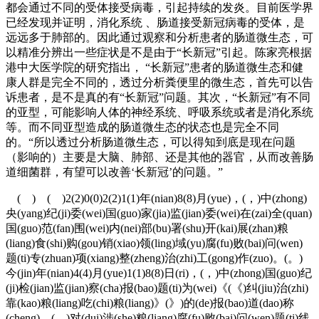
都会通过不同的受体接受病毒，引起持续的发炎。目前医学界
已经发现并证明，消化系统 、肠道接受新冠病毒的受体，是
远远多于肺部的。因此通过观察和分析患者的肠道微生态，可
以精准分辨出一些症状是不是由于“长新冠”引起。陈家亮根据
港中大医学院的研究指出， “长新冠”患者的肠道微生态和健
康人群是完全不同的，透过分析粪便里的微生态，首先可以告
诉患者，是不是真的有“长新冠”问题。其次，“长新冠”有不同
的亚型，可能影响人体的神经系统、呼吸系统或者是消化系统
等。而不同亚型造成的肠道微生态的状态也是完全不同
的。“所以透过分析肠道微生态，可以得知到底是现在问题
（影响的）主要是大脑、肺部、还是其他的器官，从而改善肠
道细菌群，有望可以改善‘长新冠’的问题。”
( ) ( )2(2)0(0)2(2)1(1)年(nian)8(8)月(yue)，(，)中(zhong)
央(yang)纪(ji)委(wei)国(guo)家(jia)监(jian)委(wei)在(zai)全(quan)
国(guo)范(fan)围(wei)内(nei)部(bu)署(shu)开(kai)展(zhan)粮
(liang)食(shi)购(gou)销(xiao)领(ling)域(yu)腐(fu)败(bai)问(wen)
题(ti)专(zhuan)项(xiang)整(zheng)治(zhi)工(gong)作(zuo)。(。)
今(jin)年(nian)4(4)月(yue)1(1)8(8)日(ri)，(，)中(zhong)国(guo)纪
(ji)检(jian)监(jian)察(cha)报(bao)题(ti)为(wei)《(《)纠(jiu)治(zhi)
靠(kao)粮(liang)吃(chi)粮(liang)》(》)的(de)报(bao)道(dao)称
(cheng)，(，)对(dui)涉(she)粮(liang)腐(fu)败(bai)问(wen)题(ti)线