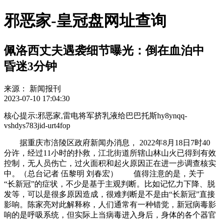
邪恶家-皇冠盘网址查询
佩洛西丈夫遇袭细节曝光：倒在血泊中
昏迷3分钟
来源：
新闻报刊
2023-07-10 17:04:30
核心提示:邪恶家,雷电将军挤乳液给巴巴托斯hy8ynqq-
vshdys783jid-urt4fop
据重庆市涪陵区政府新闻办消息， 2022年8月18日7时40
分许，经过11小时的扑救，江北街道所辖山林山火已得到有效
控制，无人员伤亡，过火面积和起火原因正在进一步调查核实
中。（总台记者 伍黎明 刘春宏） 值得注意的是，关于
“长新冠”的症状，不少是基于主观判断。比如记忆力下降、脱
发等，可以是很多原因造成，很难判断是不是由“长新冠”直接
影响。陈家亮对此解释称，人们通常有一种错觉，新冠病毒影
响的是呼吸系统，但实际上当病毒进入身后，身体的各个器官