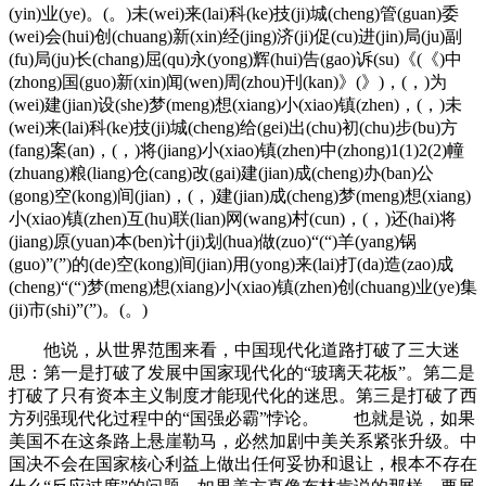
(yin)业(ye)。(。)未(wei)来(lai)科(ke)技(ji)城(cheng)管(guan)委
(wei)会(hui)创(chuang)新(xin)经(jing)济(ji)促(cu)进(jin)局(ju)副
(fu)局(ju)长(chang)屈(qu)永(yong)辉(hui)告(gao)诉(su)《(《)中
(zhong)国(guo)新(xin)闻(wen)周(zhou)刊(kan)》(》)，(，)为
(wei)建(jian)设(she)梦(meng)想(xiang)小(xiao)镇(zhen)，(，)未
(wei)来(lai)科(ke)技(ji)城(cheng)给(gei)出(chu)初(chu)步(bu)方
(fang)案(an)，(，)将(jiang)小(xiao)镇(zhen)中(zhong)1(1)2(2)幢
(zhuang)粮(liang)仓(cang)改(gai)建(jian)成(cheng)办(ban)公
(gong)空(kong)间(jian)，(，)建(jian)成(cheng)梦(meng)想(xiang)
小(xiao)镇(zhen)互(hu)联(lian)网(wang)村(cun)，(，)还(hai)将
(jiang)原(yuan)本(ben)计(ji)划(hua)做(zuo)“(“)羊(yang)锅
(guo)”(”)的(de)空(kong)间(jian)用(yong)来(lai)打(da)造(zao)成
(cheng)“(“)梦(meng)想(xiang)小(xiao)镇(zhen)创(chuang)业(ye)集
(ji)市(shi)”(”)。(。)
他说，从世界范围来看，中国现代化道路打破了三大迷
思：第一是打破了发展中国家现代化的“玻璃天花板”。第二是
打破了只有资本主义制度才能现代化的迷思。第三是打破了西
方列强现代化过程中的“国强必霸”悖论。 也就是说，如果
美国不在这条路上悬崖勒马，必然加剧中美关系紧张升级。中
国决不会在国家核心利益上做出任何妥协和退让，根本不存在