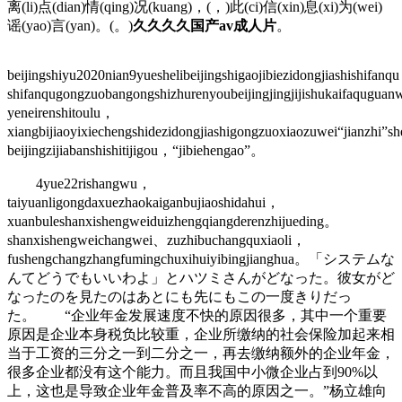
离(li)点(dian)情(qing)况(kuang)，(，)此(ci)信(xin)息(xi)为(wei)
谣(yao)言(yan)。(。)
久久久久国产av成人片
。
beijingshiyu2020nian9yueshelibeijingshigaojibiezidongjiashishifanq
shifanqugongzuobangongshizhurenyoubeijingjingjijishukaifaqugua
yeneirenshitoulu，
xiangbijiaoyixiechengshidezidongjiashigongzuoxiaozuwei“jianzhi”
beijingzijiabanshishitijigou，“jibiehengao”。
4yue22rishangwu，
taiyuanligongdaxuezhaokaiganbujiaoshidahui，
xuanbuleshanxishengweiduizhengqiangderenzhijueding。
shanxishengweichangwei、zuzhibuchangquxiaoli，
fushengchangzhangfumingchuxihuiyibingjianghua。「システムな
んてどうでもいいわよ」とハツミさんがどなった。彼女がど
なったのを見たのはあとにも先にもこの一度きりだっ
た。 “企业年金发展速度不快的原因很多，其中一个重要
原因是企业本身税负比较重，企业所缴纳的社会保险加起来相
当于工资的三分之一到二分之一，再去缴纳额外的企业年金，
很多企业都没有这个能力。而且我国中小微企业占到90%以
上，这也是导致企业年金普及率不高的原因之一。”杨立雄向