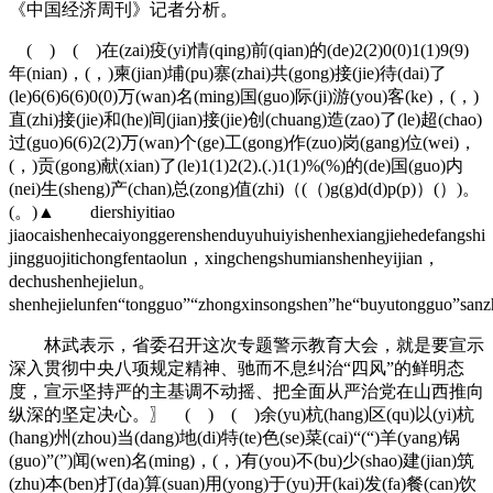
《中国经济周刊》记者分析。
( ) ( )在(zai)疫(yi)情(qing)前(qian)的(de)2(2)0(0)1(1)9(9)
年(nian)，(，)柬(jian)埔(pu)寨(zhai)共(gong)接(jie)待(dai)了
(le)6(6)6(6)0(0)万(wan)名(ming)国(guo)际(ji)游(you)客(ke)，(，)
直(zhi)接(jie)和(he)间(jian)接(jie)创(chuang)造(zao)了(le)超(chao)
过(guo)6(6)2(2)万(wan)个(ge)工(gong)作(zuo)岗(gang)位(wei)，
(，)贡(gong)献(xian)了(le)1(1)2(2).(.)1(1)%(%)的(de)国(guo)内
(nei)生(sheng)产(chan)总(zong)值(zhi)（(（)g(g)d(d)p(p)）(）)。
(。)▲ diershiyitiao
jiaocaishenhecaiyonggerenshenduyuhuiyishenhexiangjiehedefangsh
jingguojitichongfentaolun，xingchengshumianshenheyijian，
dechushenhejielun。
shenhejielunfen“tongguo”“zhongxinsongshen”he“buyutongguo”sa
林武表示，省委召开这次专题警示教育大会，就是要宣示
深入贯彻中央八项规定精神、驰而不息纠治“四风”的鲜明态
度，宣示坚持严的主基调不动摇、把全面从严治党在山西推向
纵深的坚定决心。〗 ( ) ( )余(yu)杭(hang)区(qu)以(yi)杭
(hang)州(zhou)当(dang)地(di)特(te)色(se)菜(cai)“(“)羊(yang)锅
(guo)”(”)闻(wen)名(ming)，(，)有(you)不(bu)少(shao)建(jian)筑
(zhu)本(ben)打(da)算(suan)用(yong)于(yu)开(kai)发(fa)餐(can)饮