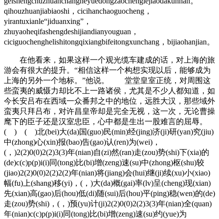
geishengchuzhuanchangheyuedongzaochenglejiaodakunnan。
qihouzhuanjiabiaoshi，cicihanchaoguocheng，
yirantuxianle“jiduanxing”，
zhuyaoheqifashengdeshijiandianyouguan，
ciciguochenghelishitongqixiangbifeitongxunchang，bijiaohanjian。
在他看来，如果这样一个观光缆车建成的话，对上海的旅
游会有很大的提升。“相信这样一个构想实现以后，能够成为
上海的另外一个地标。”他说。 堂堂皇室正统，对周围这
些蛮夷的威慑力却比不上一路诸侯，尤其是不少人都知道，如
今长安吕布在西域一众番邦之中的地位，远胜大汉，那些域外
蛮夷只拜吕布，对许昌皇帝却是完全无视，这一次，无论曹操
麾下的臣子还是汉室忠臣，心中都是生出一股难言的屈辱。
( ) ( )北(bei)大(da)国(guo)民(min)经(jing)济(ji)研(yan)究(jiu)
中(zhong)心(xin)报(bao)告(gao)认(ren)为(wei)，
(，)2(2)0(0)2(2)3(3)年(nian)自(zi)然(ran)走(zou)势(shi)下(xia)的
(de)c(c)p(p)i(i)同(tong)比(bi)增(zeng)速(su)中(zhong)枢(shu)较
(jiao)2(2)0(0)2(2)2(2)年(nian)将(jiang)会(hui)继(ji)续(xu)小(xiao)
幅(fu)上(shang)移(yi)，(，)大(da)概(gai)率(lv)呈(cheng)现(xian)
先(xian)高(gao)后(hou)低(di)随(sui)后(hou)平(ping)稳(wen)的(de)
走(zou)势(shi)，(，)预(yu)计(ji)2(2)0(0)2(2)3(3)年(nian)全(quan)
年(nian)c(c)p(p)i(i)同(tong)比(bi)增(zeng)速(su)约(yue)为