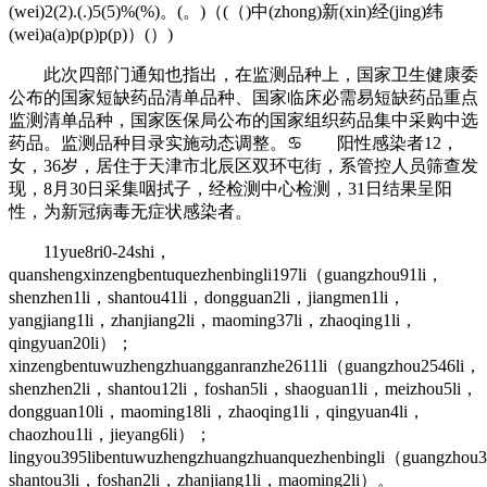
(wei)2(2).(.)5(5)%(%)。(。)（(（)中(zhong)新(xin)经(jing)纬
(wei)a(a)p(p)p(p)）(）)
此次四部门通知也指出，在监测品种上，国家卫生健康委
公布的国家短缺药品清单品种、国家临床必需易短缺药品重点
监测清单品种，国家医保局公布的国家组织药品集中采购中选
药品。监测品种目录实施动态调整。♋ 阳性感染者12，
女，36岁，居住于天津市北辰区双环屯街，系管控人员筛查发
现，8月30日采集咽拭子，经检测中心检测，31日结果呈阳
性，为新冠病毒无症状感染者。
11yue8ri0-24shi，
quanshengxinzengbentuquezhenbingli197li（guangzhou91li，
shenzhen1li，shantou41li，dongguan2li，jiangmen1li，
yangjiang1li，zhanjiang2li，maoming37li，zhaoqing1li，
qingyuan20li）；
xinzengbentuwuzhengzhuangganranzhe2611li（guangzhou2546li，
shenzhen2li，shantou12li，foshan5li，shaoguan1li，meizhou5li，
dongguan10li，maoming18li，zhaoqing1li，qingyuan4li，
chaozhou1li，jieyang6li）；
lingyou395libentuwuzhengzhuangzhuanquezhenbingli（guangzhou
shantou3li，foshan2li，zhanjiang1li，maoming2li）。