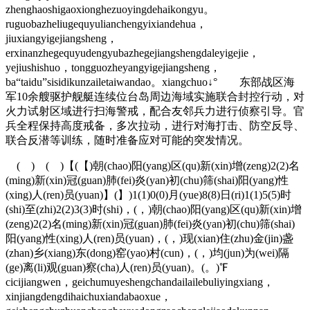
zhenghaoshigaoxionghezuoyingdehaikongyu。
ruguobazheliugequyulianchengyixiandehua，
jiuxiangyigejiangsheng，
erxinanzhegequyudengyubazhegejiangshengdaleyigejie，
yejiushishuo，tongguozheyangyigejiangsheng，
ba“taidu”sisidikunzailetaiwandao。xiangchuo↓° 东部战区海
军10余艘驱护舰艇连续位台岛周边海域实施联合封控行动，对
火力试射区域进行扫海警戒，配合友邻兵力进行侦察引导。官
兵全程保持高度戒备，多次拉动，进行对海打击、防空反导、
联合反潜等训练，随时准备应对可能的突发情况。
( ) ( )【(【)朝(chao)阳(yang)区(qu)新(xin)增(zeng)2(2)名
(ming)新(xin)冠(guan)肺(fei)炎(yan)初(chu)筛(shai)阳(yang)性
(xing)人(ren)员(yuan)】(】)1(1)0(0)月(yue)8(8)日(ri)1(1)5(5)时
(shi)至(zhi)2(2)3(3)时(shi)，(，)朝(chao)阳(yang)区(qu)新(xin)增
(zeng)2(2)名(ming)新(xin)冠(guan)肺(fei)炎(yan)初(chu)筛(shai)
阳(yang)性(xing)人(ren)员(yuan)，(，)现(xian)住(zhu)金(jin)盏
(zhan)乡(xiang)东(dong)窑(yao)村(cun)，(，)均(jun)为(wei)隔
(ge)离(li)观(guan)察(cha)人(ren)员(yuan)。(。)℉
cicijiangwen，geichumuyeshengchandailailebuliyingxiang，
xinjiangdengdihaichuxiandabaoxue，