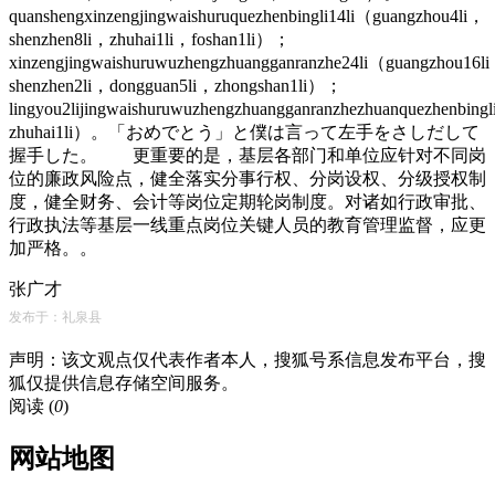
quanshengxinzengjingwaishuruquezhenbingli14li（guangzhou4li，
shenzhen8li，zhuhai1li，foshan1li）；
xinzengjingwaishuruwuzhengzhuangganranzhe24li（guangzhou16l
shenzhen2li，dongguan5li，zhongshan1li）；
lingyou2lijingwaishuruwuzhengzhuangganranzhezhuanquezhenbin
zhuhai1li）。「おめでとう」と僕は言って左手をさしだして
握手した。 更重要的是，基层各部门和单位应针对不同岗
位的廉政风险点，健全落实分事行权、分岗设权、分级授权制
度，健全财务、会计等岗位定期轮岗制度。对诸如行政审批、
行政执法等基层一线重点岗位关键人员的教育管理监督，应更
加严格。。
张广才
发布于：礼泉县
声明：该文观点仅代表作者本人，搜狐号系信息发布平台，搜
狐仅提供信息存储空间服务。
阅读 (
0
)
网站地图