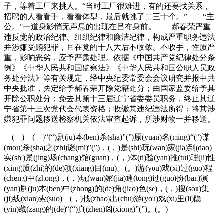
子，等着工厂来挑人。“当时工厂很难进，有的还要找关系，
招聘的人看看手，看看体型，最后就挑了二三十个。” “主
公。”一道身影悄无声息的出现在吕布身前。 郝春荣严重
违反党的政治纪律、组织纪律和廉洁纪律，构成严重职务违法
并涉嫌受贿犯罪，且在党的十八大后不收敛、不收手，性质严
重，影响恶劣，应予严肃处理。依据《中国共产党纪律处分条
例》《中华人民共和国监察法》《中华人民共和国公职人员政
务处分法》等有关规定，经中央纪委常委会会议研究并报中共
中央批准，决定给予郝春荣开除党籍处分；由国家监委给予其
开除公职处分；免去其第十三届辽宁省委委员职务，终止其辽
宁省第十三次党代会代表资格；收缴其违纪违法所得；将其涉
嫌犯罪问题移送检察机关依法审查起诉，所涉财物一并移送。
( ) ( )“(“)剧(ju)本(ben)杀(sha)”(”)原(yuan)名(ming)“(“)谋
(mou)杀(sha)之(zhi)谜(mi)”(”)，(，)是(shi)玩(wan)家(jia)到(dao)
实(shi)景(jing)场(chang)馆(guan)，(，)体(ti)验(yan)推(tui)理(li)性
(xing)质(zhi)的(de)项(xiang)目(mu)。(。)游(you)戏(xi)过(guo)程
(cheng)中(zhong)，(，)玩(wan)家(jia)通(tong)过(guo)扮(ban)演
(yan)剧(ju)本(ben)中(zhong)的(de)角(jiao)色(se)，(，)搜(sou)集
(ji)线(xian)索(suo)，(，)找(zhao)出(chu)游(you)戏(xi)里(li)隐
(yin)藏(zang)的(de)“(“)真(zhen)凶(xiong)”(”)。(。)