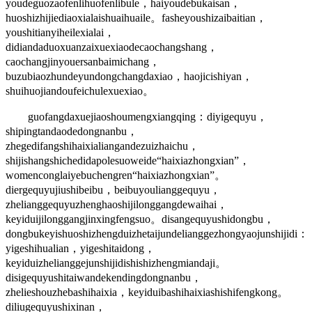
youdeguozaofenlihuofenlibule，haiyoudebukaisan，
huoshizhijiediaoxialaishuaihuaile。fasheyoushizaibaitian，
youshitianyiheilexialai，
didiandaduoxuanzaixuexiaodecaochangshang，
caochangjinyouersanbaimichang，
buzubiaozhundeyundongchangdaxiao，haojicishiyan，
shuihuojiandoufeichulexuexiao。
guofangdaxuejiaoshoumengxiangqing：diyigequyu，
shipingtandaodedongnanbu，
zhegedifangshihaixialiangandezuizhaichu，
shijishangshichedidapolesuoweide“haixiazhongxian”，
womenconglaiyebuchengren“haixiazhongxian”。
diergequyujiushibeibu，beibuyoulianggequyu，
zhelianggequyuzhenghaoshijilonggangdewaihai，
keyiduijilonggangjinxingfengsuo。disangequyushidongbu，
dongbukeyishuoshizhengduizhetaijundelianggezhongyaojunshijidi：
yigeshihualian，yigeshitaidong，
keyiduizhelianggejunshijidishishizhengmiandaji。
disigequyushitaiwandekendingdongnanbu，
zhelieshouzhebashihaixia，keyiduibashihaixiashishifengkong。
diliugequyushixinan，