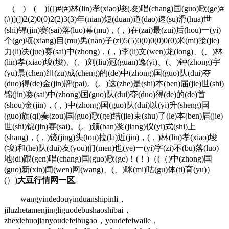
( ) ( )[([)#(#)林(lin)孝(xiao)埈(埈)唱(chang)国(guo)歌(ge)#
(#)](])2(2)0(0)2(2)3(3)年(nian)短(duan)道(dao)速(su)滑(hua)世
(shi)锦(jin)赛(sai)落(luo)幕(mu)，(，)在(zai)最(zui)后(hou)一(yi)
个(ge)项(xiang)目(mu)男(nan)子(zi)5(5)0(0)0(0)0(0)米(mi)接(jie)
力(li)决(jue)赛(sai)中(zhong)，(，)李(li)文(wen)龙(long)、(、)林
(lin)孝(xiao)埈(埈)、(、)刘(liu)冠(guan)逸(yi)、(、)钟(zhong)宇
(yu)晨(chen)组(zu)成(cheng)的(de)中(zhong)国(guo)队(dui)夺
(duo)得(de)金(jin)牌(pai)。(。)这(zhe)是(shi)本(ben)届(jie)世(shi)
锦(jin)赛(sai)中(zhong)国(guo)队(dui)夺(duo)得(de)的(de)首
(shou)金(jin)，(，)中(zhong)国(guo)队(dui)以(yi)升(sheng)国
(guo)旗(qi)奏(zou)国(guo)歌(ge)结(jie)束(shu)了(le)本(ben)届(jie)
世(shi)锦(jin)赛(sai)。(。)颁(ban)奖(jiang)仪(yi)式(shi)上
(shang)，(，)镜(jing)头(tou)拉(la)近(jin)，(，)林(lin)孝(xiao)埈
(埈)和(he)队(dui)友(you)们(men)也(ye)一(yi)字(zi)不(bu)落(luo)
地(di)跟(gen)唱(chang)国(guo)歌(ge)！(！)（(（)中(zhong)国
(guo)新(xin)闻(wen)网(wang)、(、)咪(mi)咕(gu)体(ti)育(yu)）
(）)
大豆行情网一区
。
wangyindedouyinduanshipinli，
jiluzhetamenjingliguodebushaoshibai，
zhexiehuojianyoudefeibugao，youdefeiwaile，