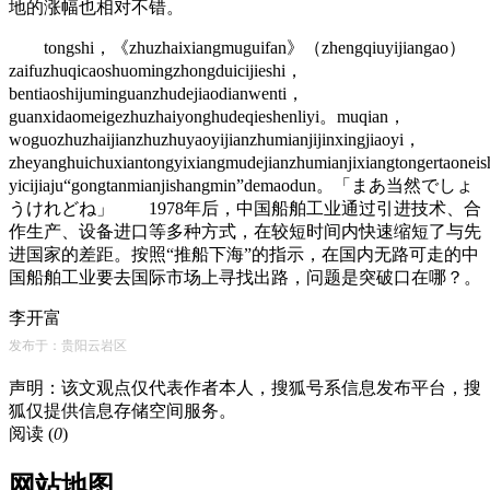
地的涨幅也相对不错。
tongshi，《zhuzhaixiangmuguifan》（zhengqiuyijiangao）
zaifuzhuqicaoshuomingzhongduicijieshi，
bentiaoshijuminguanzhudejiaodianwenti，
guanxidaomeigezhuzhaiyonghudeqieshenliyi。muqian，
woguozhuzhaijianzhuzhuyaoyijianzhumianjijinxingjiaoyi，
zheyanghuichuxiantongyixiangmudejianzhumianjixiangtongertaonei
yicijiaju“gongtanmianjishangmin”demaodun。「まあ当然でしょ
うけれどね」 1978年后，中国船舶工业通过引进技术、合
作生产、设备进口等多种方式，在较短时间内快速缩短了与先
进国家的差距。按照“推船下海”的指示，在国内无路可走的中
国船舶工业要去国际市场上寻找出路，问题是突破口在哪？。
李开富
发布于：贵阳云岩区
声明：该文观点仅代表作者本人，搜狐号系信息发布平台，搜
狐仅提供信息存储空间服务。
阅读 (
0
)
网站地图