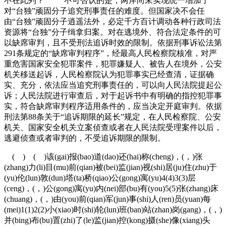
不在此列？” 不可否认的是，两岸尚未实现统一增加了
对“台独”顽固分子追究刑事责任的难度。但国家决不会任
由“台独”顽固分子逍遥法外，必定千方百计调动各种行政司法
资源将“台独”分子缉拿归案。对在逃境外、符合法定条件的可
以缺席审判，且不受刑法追诉时效的限制。依据刑事诉讼法第
291条规定的“缺席审判程序”，经最高人民检察院核准，对严
重危害国家安全犯罪案件，犯罪嫌疑人、被告人在境外，公安
机关移送起诉，人民检察院认为犯罪事实已经查清，证据确
实、充分，依法应当追究刑事责任的，可以向人民法院提起公
诉；人民法院进行审查后，对于起诉书中有明确的指控犯罪事
实，符合缺席审判程序适用条件的，应当决定开庭审判。依据
刑法第88条关于“追诉期限的延长”规定，在人民检察院、公安
机关、国家安全机关立案侦查或者在人民法院受理案件以后，
逃避侦查或者审判的，不受追诉期限的限制。
( ) ( )该(gai)报(bao)道(dao)还(hai)称(cheng)，(，)张
(zhang)力(li)目(mu)前(qian)被(bei)监(jian)视(shi)居(ju)住(zhu)于
(yu)伦(lun)敦(dun)塔(ta)桥(qiao)公(gong)寓(yu)4(4)3(3)层
(ceng)，(，)公(gong)寓(yu)内(nei)部(bu)有(you)5(5)张(zhang)床
(chuang)，(，)由(you)前(qian)军(jun)事(shi)人(ren)员(yuan)每
(mei)1(1)2(2)小(xiao)时(shi)轮(lun)班(ban)站(zhan)岗(gang)，(，)
并(bing)布(bu)置(zhi)了(le)监(jian)控(kong)摄(she)像(xiang)头