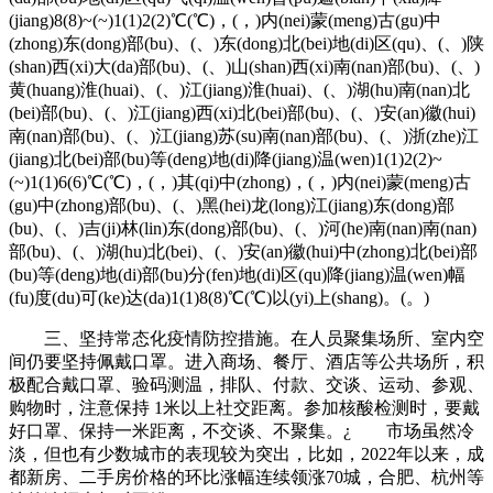
(jiang)8(8)~(~)1(1)2(2)℃(℃)，(，)内(nei)蒙(meng)古(gu)中
(zhong)东(dong)部(bu)、(、)东(dong)北(bei)地(di)区(qu)、(、)陕
(shan)西(xi)大(da)部(bu)、(、)山(shan)西(xi)南(nan)部(bu)、(、)
黄(huang)淮(huai)、(、)江(jiang)淮(huai)、(、)湖(hu)南(nan)北
(bei)部(bu)、(、)江(jiang)西(xi)北(bei)部(bu)、(、)安(an)徽(hui)
南(nan)部(bu)、(、)江(jiang)苏(su)南(nan)部(bu)、(、)浙(zhe)江
(jiang)北(bei)部(bu)等(deng)地(di)降(jiang)温(wen)1(1)2(2)~
(~)1(1)6(6)℃(℃)，(，)其(qi)中(zhong)，(，)内(nei)蒙(meng)古
(gu)中(zhong)部(bu)、(、)黑(hei)龙(long)江(jiang)东(dong)部
(bu)、(、)吉(ji)林(lin)东(dong)部(bu)、(、)河(he)南(nan)南(nan)
部(bu)、(、)湖(hu)北(bei)、(、)安(an)徽(hui)中(zhong)北(bei)部
(bu)等(deng)地(di)部(bu)分(fen)地(di)区(qu)降(jiang)温(wen)幅
(fu)度(du)可(ke)达(da)1(1)8(8)℃(℃)以(yi)上(shang)。(。)
三、坚持常态化疫情防控措施。在人员聚集场所、室内空
间仍要坚持佩戴口罩。进入商场、餐厅、酒店等公共场所，积
极配合戴口罩、验码测温，排队、付款、交谈、运动、参观、
购物时，注意保持 1米以上社交距离。参加核酸检测时，要戴
好口罩、保持一米距离，不交谈、不聚集。¿ 市场虽然冷
淡，但也有少数城市的表现较为突出，比如，2022年以来，成
都新房、二手房价格的环比涨幅连续领涨70城，合肥、杭州等