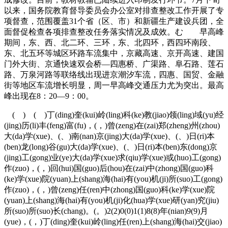
以来，国务院教育督导委员会办公室对排查整改工作开展了专
项督查，范围覆盖31个省（区、市）和新疆生产建设兵团，全
面督促检查各项排查整改任务落实情况及成效。む 早高峰
期间，东、西、北二环、三环，东、北四环，西四环南段、
东、北五环等城区环路车流集中，京藏高速、京开高速、建国
门外大街、京通快速双会桥—四惠桥、广渠路、阜石路、莲石
路、万泉河路等联络线出现进京潮汐车流，四惠、国贸、金融
街等地区车流增长明显，周一早高峰交通压力尤为突出。最高
峰出现在8：20—9：00。
( ) ( )丁(ding)奎(kui)岭(ling)科(ke)教(jiao)领(ling)域(yu)经
(jing)历(li)丰(feng)富(fu)，(，)曾(zeng)在(zai)郑(zheng)州(zhou)
大(da)学(xue)、(、)南(nan)京(jing)大(da)学(xue)、(、)日(ri)本
(ben)龙(long)谷(gu)大(da)学(xue)、(、)日(ri)本(ben)东(dong)京
(jing)工(gong)业(ye)大(da)学(xue)求(qiu)学(xue)或(huo)工(gong)
作(zuo)，(，)回(hui)国(guo)后(hou)在(zai)中(zhong)国(guo)科
(ke)学(xue)院(yuan)上(shang)海(hai)有(you)机(ji)所(suo)工(gong)
作(zuo)，(，)曾(zeng)任(ren)中(zhong)国(guo)科(ke)学(xue)院
(yuan)上(shang)海(hai)有(you)机(ji)化(hua)学(xue)研(yan)究(jiu)
所(suo)所(suo)长(chang)。(。)2(2)0(0)1(1)8(8)年(nian)9(9)月
(yue)，(，)丁(ding)奎(kui)岭(ling)任(ren)上(shang)海(hai)交(jiao)