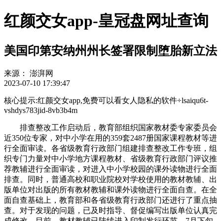
红颜交女app-皇冠盘网址查询
美国印第安纳州州长签署限制堕胎新立法
来源：
澎湃网
2023-07-10 17:39:47
核心提示:红颜交女app,免费可以看女人隐私的软件÷lsaiqu6t-
vshdys783jid-8vb3b4m
排查整改工作启动后，教育部组织国家教材委专家委员会
近350位专家，对中小学在用的359套2487册国家课程教材等进
行全面审读。各省级教育行政部门组建排查整改工作专班，组
织专门力量对中小学地方课程教材、省级教育行政部门评议推
荐教辅进行全面审读，对进入中小学校园的课外读物进行全面
排查。同时，普通高校和职业院校对学校使用的教材教辅、出
版单位对出版的所有教材教辅和课外读物进行全面自查。在全
面自查基础上，教育部和各省级教育行政部门还进行了重点抽
查。对于发现的问题，已及时指导、督促编写出版单位认真完
成修改。目前，教材教辅已陆续进入印制发行环节。7月下旬