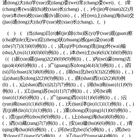
通(tong)大(da)学(xue)党(dang)委(wei)常(chang)委(wei)、(、)常
(chang)务(wu)副(fu)校(xiao)长(chang)，(，)今(jin)年(nian)2(2)月
(yue)本(ben)校(xiao)履(lv)新(xin)，(，)任(ren)上(shang)海(hai)交
(jiao)通(tong)大(da)学(xue)校(xiao)长(chang)。(。)
( ) ( )当(dang)日(ri)解(jie)除(chu)医(yi)学(xue)观(guan)察
(cha)的(de)无(wu)症(zheng)状(zhuang)感(gan)染(ran)者
(zhe)7(7)3(3)0(0)例(li)，(，)其(qi)中(zhong)境(jing)外(wai)输
(shu)入(ru)1(1)0(0)0(0)例(li)，(，)本(ben)土(tu)6(6)3(3)0(0)例(li)
（(（)新(xin)疆(jiang)2(2)0(0)9(9)例(li)，(，)内(nei)蒙(meng)古
(gu)4(4)6(6)例(li)，(，)广(guang)东(dong)4(4)3(3)例(li)，(，)四
(si)川(chuan)3(3)8(8)例(li)，(，)湖(hu)北(bei)3(3)2(2)例(li)，(，)
山(shan)东(dong)2(2)9(9)例(li)，(，)陕(shan)西(xi)2(2)8(8)例
(li)，(，)山(shan)西(xi)2(2)7(7)例(li)，(，)湖(hu)南(nan)1(1)9(9)
例(li)，(，)江(jiang)苏(su)1(1)7(7)例(li)，(，)河(he)南
(nan)1(1)6(6)例(li)，(，)广(guang)西(xi)1(1)6(6)例(li)，(，)云
(yun)南(nan)1(1)6(6)例(li)，(，)天(tian)津(jin)1(1)1(1)例(li)，(，)
吉(ji)林(lin)1(1)1(1)例(li)，(，)重(zhong)庆(qing)1(1)0(0)例(li)，
(，)贵(gui)州(zhou)9(9)例(li)，(，)上(shang)海(hai)8(8)例(li)，
(，)西(xi)藏(zang)7(7)例(li)，(，)安(an)徽(hui)6(6)例(li)，(，)青
(qing)海(hai)6(6)例(li)，(，)河(he)北(bei)5(5)例(li)，(，)黑(hei)
龙(long)江(jiang)5(5)例(li)，(，)辽(liao)宁(ning)4(4)例(li)，(，)