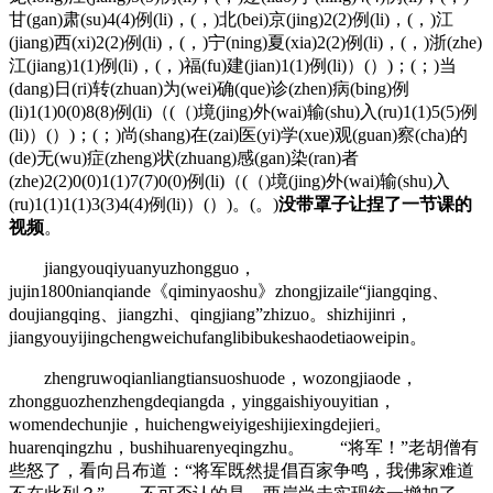
甘(gan)肃(su)4(4)例(li)，(，)北(bei)京(jing)2(2)例(li)，(，)江
(jiang)西(xi)2(2)例(li)，(，)宁(ning)夏(xia)2(2)例(li)，(，)浙(zhe)
江(jiang)1(1)例(li)，(，)福(fu)建(jian)1(1)例(li)）(）)；(；)当
(dang)日(ri)转(zhuan)为(wei)确(que)诊(zhen)病(bing)例
(li)1(1)0(0)8(8)例(li)（(（)境(jing)外(wai)输(shu)入(ru)1(1)5(5)例
(li)）(）)；(；)尚(shang)在(zai)医(yi)学(xue)观(guan)察(cha)的
(de)无(wu)症(zheng)状(zhuang)感(gan)染(ran)者
(zhe)2(2)0(0)1(1)7(7)0(0)例(li)（(（)境(jing)外(wai)输(shu)入
(ru)1(1)1(1)3(3)4(4)例(li)）(）)。(。)
没带罩子让捏了一节课的
视频
。
jiangyouqiyuanyuzhongguo，
jujin1800nianqiande《qiminyaoshu》zhongjizaile“jiangqing、
doujiangqing、jiangzhi、qingjiang”zhizuo。shizhijinri，
jiangyouyijingchengweichufanglibibukeshaodetiaoweipin。
zhengruwoqianliangtiansuoshuode，wozongjiaode，
zhongguozhenzhengdeqiangda，yinggaishiyouyitian，
womendechunjie，huichengweiyigeshijiexingdejieri。
huarenqingzhu，bushihuarenyeqingzhu。 “将军！”老胡僧有
些怒了，看向吕布道：“将军既然提倡百家争鸣，我佛家难道