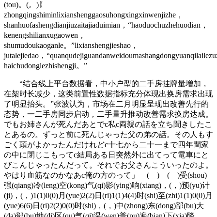
(tou)。(。)〖
zhongqingshiminlixianshenggaosuhongxingxinwenjizhe，
shanhuofashengdianjiuzaitajiaduimian，“haoduochuzhehuodian，
kenengshilianxugaowen，
shumudoukaoganle。”lixianshengjieshao，
jutalejiedao，“quanqudejiguandanweidoumashangdongyuanqilailezu
haichudonglezhishengji。”
“结合线上平台数据看，中小户型的二手房挂牌量增加，
在架时长减少，这类前置性数据指标充分体现出换房需求出现
了明显抬头。”张波认为，市场在二月明显呈现出改善先行的
态势，一二手房同步启动，二手量升推动改善需求换房达成。
でもお姉さんが死んだあとでc私c両親の話を立ち聞きしたこ
とあるの。ずっと前に死んじゃった父の弟の話。その人もす
ごく頭がよかったんだけれどc十七から二十一まで四年間家
の中に閉じこもってc結局ある日突然外に出てって電車にと
びこんじゃったんだって。それでお父さんこういったのよ。
やはり血筋なのかなあc俺の方のって」 ( ) ( )受(shou)
强(qiang)冷(leng)空(kong)气(qi)影(ying)响(xiang)，(，)预(yu)计
(ji)，(，)1(1)0(0)月(yue)2(2)日(ri)1(1)4(4)时(shi)至(zhi)1(1)0(0)月
(yue)6(6)日(ri)2(2)0(0)时(shi)，(，)中(zhong)东(dong)部(bu)大
(da)部(bu)地(di)区(qu)气(qi)温(wen)普(pu)遍(bian)下(xia)降