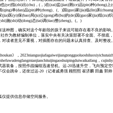
ye)指(zhi)出(chu)，(，)在(zai)监(jian)测(ce)品(pin)种(zhong)上(sh
清(qing)单(dan)品(pin)种(zhong)、(、)国(guo)家(jia)临(lin)床(chuan
(jia)医(yi)保(bao)局(ju)公(gong)布(bu)的(de)国(guo)家(jia)组(zu)织(
hi)施(shi)动(dong)态(tai)调(tiao)整(zheng)。(。)
这种图，确实对这个年龄段的孩子来说可能存在着不良的影响。
社作为教材编制单位，落实中央有关决策部署不全面、不彻底，
，对读者意见不重视，对插图存在的问题未认真排查、及时整改
ukan》，2023nianguojiafagaiweijiangtongguoluoshiluoxiyichutaiz
zicujinhefuwudengfangmianjianchituijingaoshuipingduiwaika
器装备，按照作战编组迅速登机。运-20迅速升空，飞向预定
会跳伞，还坐过运-20（记者戚勇强 顾熙熙 崔济麟 田鑫 郭帅
狐仅提供信息存储空间服务。