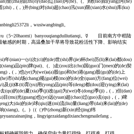
an)查(zha)指(zhi)导(dao)辽(liao)河(he)、(、)绕(rao)阳(yang)河(he)
置(zhi)，(，)并(bing)对(dui)超(chao)汛(xun)限(xian)水(shui)库(ku)
anbingli25372li，wusiwangbingli。
aozhongyu（5~20haomi）banyouqiangduiliutianqi。☿ 目前南方中稻陆
最敏感的时期，高温叠加干旱将导致花粉活性下降、影响结实
(nian)一(yi)次(ci)的(de)世(shi)界(jie)杯(bei)历(li)来(lai)都(dou)
)响(xiang)品(pin)牌(pai)、(、)走(zou)出(chu)国(guo)门(men)的(de)契
shang)，(，)也(ye)为(wei)a(a)股(gu)和(he)港(gang)股(gu)的(de)上
和(he)市(shi)场(chang)规(gui)模(mo)的(de)全(quan)方(fang)位(wei)
)及(ji)体(ti)育(yu)用(yong)品(pin)等(deng)都(dou)迎(ying)来(lai)
o)去(qu)的(de)夏(xia)季(ji)改(gai)为(wei)冬(dong)季(ji)，(，)但(dan)
球(qiu)目(mu)光(guang)也(ye)远(yuan)超(chao)过(guo)去(qu)，(，)啤
eng)大(da)的(de)球(qiu)迷(mi)流(liu)量(liang)带(dai)来(lai)的(de)
ng)响(xiang)。(。)（(（)中(zhong)新(xin)经(jing)纬
eyuanzainanjing，lingyigezaidangdixianchengmailefang，
标精确摧毁能力，确保空中力量打得快、打得准、打得