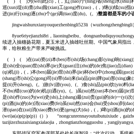
( ) ( )为(wei)此(ci)，(，)辽(liao)宁(ning)省(sheng)水(shui)利(li
巡(xun)堤(di)查(zha)险(xian)工(gong)作(zuo)，(，)继(ji)续(xu)指(zh
进(jin)行(xing)逐(zhu)个(ge)调(tiao)度(du)。(。)
整篇都是车的小说
jingwaishuruxianyouquezhenbingli523li（wuzhongzhengbingli），w
8yue6riyejianzhi8ri，liaoningbeibu、dongnanbudiquyouzh
续进入抽穗扬花期，夏玉米进入抽雄吐丝期。中国气象局指出
率，给秋粮生产带来严峻挑战。
( ) ( )在(zai)资(zi)本(ben)市(shi)场(chang)影(ying)响(xiang)方(
是(shi)全(quan)世(shi)界(jie)关(guan)注(zhu)的(de)焦(jiao)点(di
(qi)机(ji)，(，)本(ben)届(jie)世(shi)界(jie)杯(bei)中(zhong)国(gu
(shang)市(shi)公(gong)司(si)带(dai)来(lai)品(pin)牌(pai)形(xing
提(ti)升(sheng)。(。)旅(lv)游(you)、(、)食(shi)品(pin)饮(yin)料(liao
不(bu)错(cuo)的(de)机(ji)遇(yu)。(。)虽(sui)然(ran)本(ben)届(jie)世(
是(shi)作(zuo)为(wei)史(shi)上(shang)最(zui)贵(gui)的(de)一(yi)
(pi)酒(jiu)的(de)消(xiao)费(fei)虽(sui)然(ran)会(hui)受(shou)到(da
潜(qian)在(zai)消(xiao)费(fei)更(geng)大(da)，(，)啤(pi)酒(jiu)的(
(wei)a(a)p(p)p(p)）(）) “nongcunrennayoutuibutuixiude，gaizhong
tazijizezhuzaixiangxialaojia，zhongtianzhongguoshu，yangjiyangy
东部战区空军参谋部某处处长张智说：“此次行动，系统检验