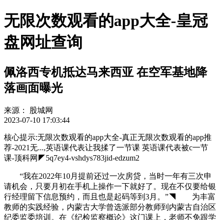
无限次数观看的app大全-皇冠
盘网址查询
佩洛西专机抵达马来西亚 在空军基地降
落画面曝光
来源：
股城网
2023-07-10 17:03:44
核心提示:无限次数观看的app大全-真正无限次数观看的app推
荐-2021无...,英语课代表让我揉了一节课 英语课代表被c一节
课-顶科网◤5q7ey4-vshdys783jid-edzum2
“我在2022年10月提前还过一次房贷，当时一年有三次申
请机会，只要月初在手机上操作一下就好了。现在不仅要给银
行经理留下信息预约，而且也是起码等到3月。”◥ 为丰富
教师的实践经验，内蒙古大学曾选派部分教师到内蒙古自治区
纪委监委培训。在《纪检监察概论》这门课上，老师不免跟学