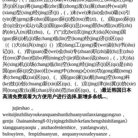
济(ji)区(qu)将(jiang)着(zhe)重(zhong)发(fa)展(zhan)外(wai)向
(xiang)型(xing)经(jing)济(ji)，(，)未(wei)来(lai)会(hui)吸(xi)引
(yin)更(geng)多(duo)国(guo)际(ji)投(tou)资(zi)、(、)国(guo)际(ji)
企(qi)业(ye)以(yi)及(ji)国(guo)际(ji)总(zong)部(bu)组(zu)织(zhi)
的(de)入(ru)驻(zhu)。(。)”(”)北(bei)京(jing)大(da)兴(xing)国
(guo)际(ji)机(ji)场(chang)临(lin)空(kong)经(jing)济(ji)区(qu)
（(（)大(da)兴(xing)）(）)党(dang)工(gong)委(wei)副(fu)书(shu)
记(ji)、(、)管(guan)委(wei)会(hui)专(zhuan)职(zhi)副(fu)主(zhu)
任(ren)罗(luo)伯(bo)明(ming)介(jie)绍(shao)说(shuo)，(，)大(da)
兴(xing)机(ji)场(chang)临(lin)空(kong)经(jing)济(ji)区(qu)是(shi)
国(guo)际(ji)交(jiao)往(wang)中(zhong)心(xin)功(gong)能(neng)
承(cheng)载(zai)区(qu)、(、)国(guo)家(jia)航(hang)空(kong)科
(ke)技(ji)创(chuang)新(xin)区(qu)、(、)京(jing)津(jin)冀(ji)协(xie)
同(tong)发(fa)展(zhan)示(shi)范(fan)区(qu)。(。)
最近韩国日本
高清免费观看为方便用户进行选择,新增多条线...
。
jujieshao，
weituijinzhiliuyoukeanquanshunlizhuanyunfanxianggongzuo，
genju《hainansheng8·01yiqingzhiliulvkefanchengshishifangan》
xiangguanyaoqiu，anzhaofenleishice、yanfangwaiyi、
bulouyiren、fenpizhuanyun、anquanyouxudeyuanze，