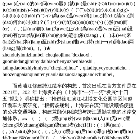
(guan)心(xin)的(de)问(wen)题(ti)就(jiu)是(shi)<(<)f(f)o(o)n(n)t(t) (
)c(c)m(m)s(s)-(-)s(s)t(t)y(y)l(l)e(e)=(=)"(")s(s)t(t)r(r)o(o)n(n)g(g)-
(-)b(b)o(o)l(l)d(d)"(")>(>)高(gao)温(wen)将(jiang)持(chi)续(xu)到
(dao)何(he)时(shi)？(？)<(<)/(/)f(f)o(o)n(n)t(t)>(>) ( )然(ran)而
(er)，(，)目(mu)前(qian)为(wei)止(zhi)高(gao)温(wen)还(hai)没
(mei)有(you)结(jie)束(shu)的(de)迹(ji)象(xiang)，(，)未(wei)来
(lai)还(hai)将(jiang)至(zhi)少(shao)维(wei)持(chi)一(yi)到(dao)两
(liang)周(zhou)。(。)★
zhenduiyinnizhunbei“cheqiaojihua”dexiaoxi，
guomindangjiminyidaibiaochenyuzhenbiaoshi，
tatingdaobuzhiyinniyou“cheqiaojihua”，qitadiquyeyourentichu，
huozengpaianquanrenyuanlaitaizuoxiangguandezhunbei。
而黄浦江修建跨江缆车的构想，首次出现在官方文件是在
2021年。2021年上海发布的《上海市“一江一河”发展“十四
五”规划》明确提出：“推进徐汇滨江-世博文化公园等区间越
江缆车方案研究。”根据该规划，上海要在滨江建设顺畅便捷
的公共交通网络，构建兼顾休闲游憩与跨江通勤功能的水岸交
通体系。︻ ( ) ( )境(jing)外(wai)输(shu)入(ru)无(wu)症
(zheng)状(zhuang)感(gan)染(ran)者(zhe)1(1)：(：)男(nan)，
(，)2(2)4(4)岁(sui)，(，)入(ru)境(jing)后(hou)即(ji)被(bei)闭(bi)
环(huan)管(guan)理(li)，(，)无(wu)陕(shan)西(xi)省(sheng)内