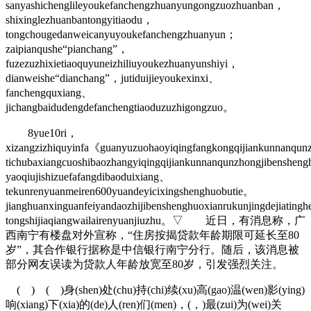
sanyashichenglileyoukefanchengzhuanyungongzuozhuanban，
shixinglezhuanbantongyitiaodu，
tongchougedanweicanyuyoukefanchengzhuanyun；
zaipianqushe“pianchang”，
fuzezuzhixietiaoquyuneizhiliuyoukezhuanyunshiyi，
dianweishe“dianchang”，jutiduijieyoukexinxi、
fanchengquxiang、
jichangbaidudengdefanchengtiaoduzuzhigongzuo。
8yue10ri，
xizangzizhiquyinfa《guanyuzuohaoyiqingfangkongqijiankunnanqu
tichubaxiangcuoshibaozhangyiqingqijiankunnanqunzhongjibenshen
yaoqiujishizuefafangdibaoduixiang、
tekunrenyuanmeiren600yuandeyicixingshenghuobutie。
jianghuanxinguanfeiyandaozhijibenshenghuoxianrukunjingdejiatingh
tongshijiaqiangwailairenyuanjiuzhu。▽ 近日，有消息称，广
西南宁有楼盘对外宣称，“住房按揭贷款年龄期限可延长至80
岁”，其合作银行据称是中信银行南宁分行。随后，该消息被
部分网友误读为贷款人年龄放宽至80岁，引发强烈关注。
( ) ( )身(shen)处(chu)持(chi)续(xu)高(gao)温(wen)影(ying)
响(xiang)下(xia)的(de)人(ren)们(men)，(，)最(zui)为(wei)关