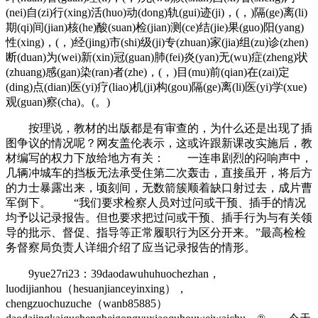
(nei)自(zi)行(xing)活(huo)动(dong)轨(gui)迹(ji)，(，)隔(ge)离(li)
期(qi)间(jian)核(he)酸(suan)检(jian)测(ce)结(jie)果(guo)阳(yang)
性(xing)，(，)经(jing)市(shi)级(ji)专(zhuan)家(jia)组(zu)诊(zhen)
断(duan)为(wei)新(xin)冠(guan)肺(fei)炎(yan)无(wu)症(zheng)状
(zhuang)感(gan)染(ran)者(zhe)，(，)目(mu)前(qian)在(zai)定
(ding)点(dian)医(yi)疗(liao)机(ji)构(gou)隔(ge)离(li)医(yi)学(xue)
观(guan)察(cha)。(。)
按理说，教材的出版都是有审查的，为什么还是出现了插
图争议的情况呢？网友盖伦表示，这或许跟新课改实施后，教
材编写的权力下放给地方有关： 一连串剧烈的闷响声中，
几辆冲城车的挡板无法承受住第二次轰击，直接虽开，将后方
的力士暴露出来，顷刻间，无数箭簇顺着缺口射过去，成片曹
军倒下。 “我们要求检察人员对过问或干预、插手的情况
均予以记录报告。但也要求把过问或干预、插手行为与有关领
导的批示、督促、指导等正常履职行为区分开来。”最高检检
务督察局负责人详细介绍了应当记录报告的情形。
9yue27ri23：39daodawuhuhuochezhan，
luodijianhou（hesuanjianceyinxing），
chengzuochuzuche（wanb85885）