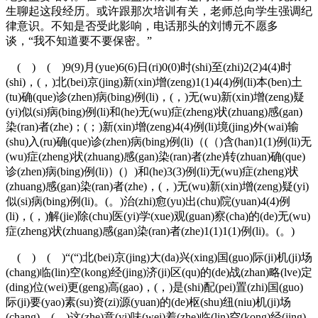
生聊起这段经历。或许跟那次培训有关，老师总向学生强调纪
律意识。不知是否受此影响，电话那头的刘博元不愿多
谈，“我不知道要不要保密。”
( ) ( )9(9)月(yue)6(6)日(ri)0(0)时(shi)至(zhi)2(2)4(4)时
(shi)，(，)北(bei)京(jing)新(xin)增(zeng)1(1)4(4)例(li)本(ben)土
(tu)确(que)诊(zhen)病(bing)例(li)，(，)无(wu)新(xin)增(zeng)疑
(yi)似(si)病(bing)例(li)和(he)无(wu)症(zheng)状(zhuang)感(gan)
染(ran)者(zhe)；(；)新(xin)增(zeng)4(4)例(li)境(jing)外(wai)输
(shu)入(ru)确(que)诊(zhen)病(bing)例(li)（(（)含(han)1(1)例(li)无
(wu)症(zheng)状(zhuang)感(gan)染(ran)者(zhe)转(zhuan)确(que)
诊(zhen)病(bing)例(li)）(）)和(he)3(3)例(li)无(wu)症(zheng)状
(zhuang)感(gan)染(ran)者(zhe)，(，)无(wu)新(xin)增(zeng)疑(yi)
似(si)病(bing)例(li)。(。)治(zhi)愈(yu)出(chu)院(yuan)4(4)例
(li)，(，)解(jie)除(chu)医(yi)学(xue)观(guan)察(cha)的(de)无(wu)
症(zheng)状(zhuang)感(gan)染(ran)者(zhe)1(1)1(1)例(li)。(。)
( ) ( )“(“)北(bei)京(jing)大(da)兴(xing)国(guo)际(ji)机(ji)场
(chang)临(lin)空(kong)经(jing)济(ji)区(qu)的(de)战(zhan)略(lve)定
(ding)位(wei)更(geng)高(gao)，(，)是(shi)配(pei)置(zhi)国(guo)
际(ji)要(yao)素(su)资(zi)源(yuan)的(de)枢(shu)纽(niu)机(ji)场
(chang)，(，)这(zhe)意(yi)味(wei)着(zhe)临(lin)空(kong)经(jing)