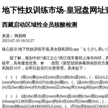
地下性奴训练市场-皇冠盘网址
西藏启动区域性全员核酸检测
来源：
网易网
2023-07-10 16:52:27
核心提示:地下性奴训练市场,美女隐私部位app「もう少し長いスカートはいて」r
据了解，规划中的“浦江之心”跨江缆车紧邻上海市内环，西
较窄，具有建造优势。✿ 按照《新型冠状病毒肺炎防控方案
风险区10个，从即日起实行分类管理。具体如下：
( ) ( )需(xu)要(yao)注(zhu)意(yi)的(de)是(shi)，(，)以(yi)上(sh
(xian)内(nei)的(de)累(lei)计(ji)金(jin)额(e)。(。)这(zhe)也(ye)是(
(fu)宝(bao)收(shou)付(fu)款(kuan)正(zheng)常(chang)却(que)突(tu
( ) ( )这(zhe)里(li)原(yuan)本(ben)是(shi)朝(chao)阳(yang)区(
(zhuang)1(1)8(8)层(ceng)高(gao)的(de)住(zhu)宅(zhai)楼(lou)，(
容(rong)纳(na)2(2)4(4)0(0)0(0)人(ren)。(。)不(bu)到(dao)2(2)4(4