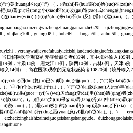
)“(“)黄(huang)区(qu)”(”)，(，)指(zhi)挥(hui)部(bu)所(suo)在(zai)的(
i)把(ba)普(pu)通(tong)小(xiao)区(qu)改(gai)造(zao)成(cheng)能(neng
连(lian)w(w)i(i)f(f)i(i)都(dou)来(lai)不(bu)及(ji)搭(da)建(jian)。(。
tuanbaogaoxinzengwuzhengzhuangganranzhe629li，qizhongjingwai
15li，xinjiang10li，guangxi8li，hubei6li，jiangsu5li，anhui5li，guan
izhi，yerangwaijieyuefahuaiyicicishijiandeneiqingjuefeixiangxia
ejuede。 “咻咻咻~” 当日解除医学观察的无症状感染者885例，其中境外输
新疆19例，甘肃14例，黑龙江11例，陕西10例，吉林6例，天津5
输入14例）；尚在医学观察的无症状感染者10820例（境外输入7
ing)回(hui)复(fu)已(yi)明(ming)确(que)，(，)“(“)贷(dai)款(kuan)人
。(。)举(ju)个(ge)例(li)子(zi)，(，)“(“)贷(dai)款(kuan)人(ren)年(nian)
he)如(ru)果(guo)一(yi)位(wei)房(fang)贷(dai)申(shen)请(qing)者(zhe
贷(dai)款(kuan)。(。)但(dan)如(ru)果(guo)房(fang)贷(dai)申(shen)请(q
(shi)说(shuo)，(，)最(zui)极(ji)端(duan)情(qing)况(kuang)下(xia)，(
)提(ti)是(shi)银(yin)行(xing)愿(yuan)意(yi)批(pi)贷(dai)。(。) err
tie，erzhecixinghaishizaimeiguogeishangshangqude。duizhongguolaish
liangshuone！