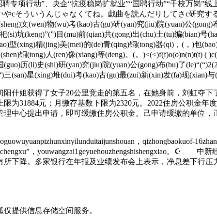
招聘专项行动”、央企“抗疫稳岗扩就业”“国聘行动”“千校万岗
やcそういうんじゃなくてね。戯曲を読んだりしてさc研究す
eng)文(wen)物(wu)考(kao)古(gu)研(yan)究(jiu)院(yuan)公(gong)布(b
)祀(si)坑(keng)”(”)目(mu)前(qian)共(gong)出(chu)土(tu)编(bian)号(ha
zao)型(xing)精(jing)美(mei)的(de)青(qing)铜(tong)器(qi)，(，)包(ba
tong)人(ren)像(xiang)等(deng)。(。)<(<)f(f)o(o)n(n)t(t) ( )c(c)m(m)s(s)
ng)国(guo)历(li)史(shi)研(yan)究(jiu)院(yuan)公(gong)布(bu)了(le)“(“)
三(san)星(xing)堆(dui)考(kao)古(gu)最(zui)新(xin)发(fa)现(xian)与(yu)解
阳什姐获得了女子20公里竞走的第五名，在她身前，刘虹夺下了冠
31884元；月缴存基数下限为2320元。2022住房公积金年度缴
理中心提出申请，即可缓缴住房公积金。己申请缓缴的单位，正
owuyuanpizhunxinyilunduitaijunshouan，qizhongbaokuof-16zhando
ng“zhihuiguohuichengxu”，youwangzai1geyuehouzhengs
有所下降。多家银行在年报及业绩发布会上表示，净息差下行压力
狐仅提供信息存储空间服务。