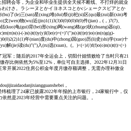
”线上招聘会等，为企业和毕业生提供全天候不断线、不打烊的就业
るわけさ。ラシーヌとかイヨネスコとかcシェークスビアとか
u)了(le)三(san)星(xing)堆(dui)祭(ji)祀(si)区(qu)最(zui)新(xin)考
o)文(wen)物(wu)近(jin)1(1)3(3)0(0)0(0)0(0)件(jian)，(，)7(7)、
o)括(kuo)龟(gui)背(bei)形(xing)网(wang)格(ge)状(zhuang)器(qi)、
-(-)s(s)t(t)y(y)l(l)e(e)=(=)"(")s(s)t(t)r(r)o(o)n(n)g(g)-
2(2)0(0)2(2)1(1)年(nian)度(du)中(zhong)国(guo)历(li)史(shi)学(xue)十
(jie)读(du)”(”)入(ru)选(xuan)。(。)<(<)/(/)f(f)o(o)n(n)t(t)>(>)
军；随后的2017年全运会上，切阳什姐惜败给了当时只有21
存比例依然为5%至12%，单位可自主选择。2022年12月31日
常开展2022住房公积金年度月缴存额调整，无需办理补缴业
ujijizaidaodanjixiangguanshebei，
hishengxiao。☪ 中新经纬梳理了24家已披露2022年年报的上市银行，24家银行中，仅
依然是2023年经营中需要重点关注的问题。。