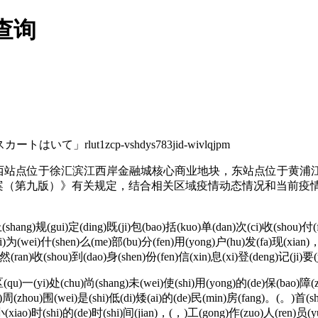
查询
lut1zcp-vshdys783jid-wivlqjpm
站点位于徐汇滨江西岸金融城核心商业地块，东站点位于黄浦
（第九版）》有关规定，结合相关区域疫情动态情况和当前疫情
ang)规(gui)定(ding)既(ji)包(bao)括(kuo)单(dan)次(ci)收(shou)付(f
shi)为(wei)什(shen)么(me)部(bu)分(fen)用(yong)户(hu)发(fa)现(xian)
)然(ran)收(shou)到(dao)身(shen)份(fen)信(xin)息(xi)登(deng)记(ji)要
qu)一(yi)处(chu)尚(shang)未(wei)使(shi)用(yong)的(de)保(bao)障(
，)周(zhou)围(wei)是(shi)低(di)矮(ai)的(de)民(min)房(fang)。(。)首(s
)小(xiao)时(shi)的(de)时(shi)间(jian)，(，)工(gong)作(zuo)人(ren)员(