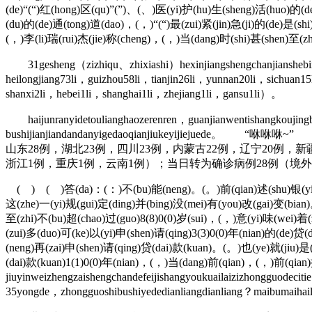
(de)“(“)红(hong)区(qu)”(”)、(、)医(yi)护(hu)生(sheng)活(huo)的(de
(du)的(de)通(tong)道(dao)，(，)“(“)最(zui)紧(jin)急(ji)的(de)是(sh
(，)李(li)瑞(rui)杰(jie)称(cheng)，(，)当(dang)时(shi)甚(shen)至(zhi)
31gesheng（zizhiqu、zhixiashi）hexinjiangshengchanjianshebing
heilongjiang73li，guizhou58li，tianjin26li，yunnan20li，sichuan
shanxi2li，hebei1li，shanghai1li，zhejiang1li，gansu1li）。
haijunranyidetoulianghaozerenren，guanjianwentishangkoujingbuy
bushijianjiandandanyigedaoqianjiukeyiji
山东28例，湖北23例，四川23例，内蒙古22例，辽宁20例，
浙江1例，重庆1例，云南1例）；当日转为确诊病例28例（境外
( ) ( )答(da)：(：)不(bu)能(neng)。(。)前(qian)述(shu)银(yin)行(x
这(zhe)一(yi)规(gui)定(ding)并(bing)没(mei)有(you)改(gai)变(bian)
至(zhi)不(bu)超(chao)过(guo)8(8)0(0)岁(sui)，(，)意(yi)味(wei)着(z
(zui)多(duo)可(ke)以(yi)申(shen)请(qing)3(3)0(0)年(nian)的(de)
(neng)再(zai)申(shen)请(qing)贷(dai)款(kuan)。(。)也(ye)就(jiu)是
(dai)款(kuan)1(1)0(0)年(nian)，(，)当(dang)前(qian)，(，)前(qian
jiuyinweizhengzaishengchandefeijishangyoukuailaizizhongguodeci
35yongde，zhongguoshibushiyededianliangdianliang？maibumaihai