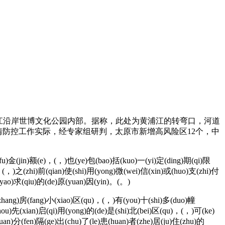
江沿岸世博文化公园内部。据称，此处为黄浦江的转弯口，河道
防控工作实际，经专家组研判，太原市新增高风险区12个，中
u)金(jin)额(e)，(，)也(ye)包(bao)括(kuo)一(yi)定(ding)期(qi)限
，(，)之(zhi)前(qian)使(shi)用(yong)微(wei)信(xin)或(huo)支(zhi)付
(yao)求(qiu)的(de)原(yuan)因(yin)。(。)
zhang)房(fang)小(xiao)区(qu)，(，)有(you)十(shi)多(duo)幢
hou)先(xian)启(qi)用(yong)的(de)是(shi)北(bei)区(qu)，(，)可(ke)
yuan)分(fen)隔(ge)出(chu)了(le)患(huan)者(zhe)居(ju)住(zhu)的