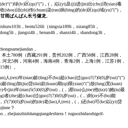
de)“(“)绿(lv)区(qu)”(”)，(，)以(yi)及(ji)进(jin)出(chu)消(xiao)毒
)收(shou)治(zhi)传(chuan)染(ran)病(bing)的(de)区(qu)域(yu)”(”)，
)
甘雨ぱんぱん长弓燧龙
。
shuru103li，bentu526li（ningxia189li，xizang85li，
gdong5li，jiangxi4li，henan4li，shanxi4li，shandong3li，
ngzhongnamejiandan，
入105例，本土780例（西藏291例，贵州202例，广西58例，江西28例，
例，河北5例，河南4例，海南4例，青海2例，上海1例，江苏1例，
15例）。
(ren)年(nian)龄(ling)不(bu)超(chao)过(guo)7(7)0(0)岁(sui)”(”)
龄(ling)加(jia)贷(dai)款(kuan)期(qi)限(xian)”(”)放(fang)宽(kuan)
)今(jin)年(nian)5(5)0(0)岁(sui)，(，)那(na)么(me)他(ta)/(/)她(ta)最
ing)者(zhe)超(chao)过(guo)7(7)0(0)岁(sui)，(，)则(ze)不(bu)能
，)7(7)0(0)岁(sui)的(de)老(lao)人(ren)，(，)还(hai)可(ke)以(yi)贷
ujinne？
uo，zhejianzhishitangqiangdeshiera！ruguozhidaoshigeif-