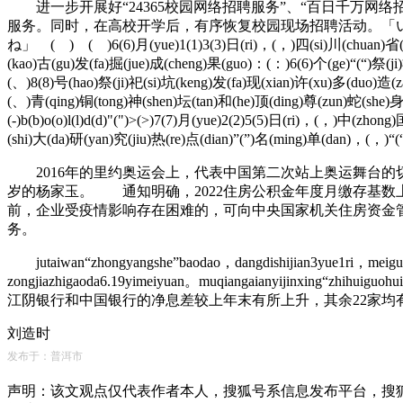
进一步开展好“24365校园网络招聘服务”、“百日千万网络
服务。同时，在高校开学后，有序恢复校园现场招聘活动。「い
ね」 ( ) ( )6(6)月(yue)1(1)3(3)日(ri)，(，)四(si)川(chuan)省(sh
(kao)古(gu)发(fa)掘(jue)成(cheng)果(guo)：(：)6(6)个(ge)“(“)祭(ji
(、)8(8)号(hao)祭(ji)祀(si)坑(keng)发(fa)现(xian)许(xu)多(duo)造(
(、)青(qing)铜(tong)神(shen)坛(tan)和(he)顶(ding)尊(zun)蛇(she)身(shen)铜(
(-)b(b)o(o)l(l)d(d)"(")>(>)7(7)月(yue)2(2)5(5)日(ri)，(，)中(zho
(shi)大(da)研(yan)究(jiu)热(re)点(dian)”(”)名(ming)单(dan)，(，)“(“)
2016年的里约奥运会上，代表中国第二次站上奥运舞台的切
岁的杨家玉。 通知明确，2022住房公积金年度月缴存基数上限为
前，企业受疫情影响存在困难的，可向中央国家机关住房资金管
务。
jutaiwan“zhongyangshe”baodao，dangdishijian3yue1ri，meiguogu
zongjiazhigaoda6.19yimeiyuan。muqiangaianyijinxi
江阴银行和中国银行的净息差较上年末有所上升，其余22家均
刘造时
发布于：普洱市
声明：该文观点仅代表作者本人，搜狐号系信息发布平台，搜