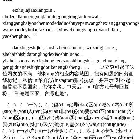
erzhujiajianxiangxin，
chuledalianmengyuqianminggongtongfaqirenwai，
xiangganghaiyouchenmodedaduoshuyepanwangzhexianggangzhong
wanghaodeyimianfazhan，“yinweixianggangrenyaochifan，
yaoshenghuo。”
danzhegeshijie，jiushizhemecanku，wozongjiaode，
zhehaizhishidatonglingdexiaoshiniudao，
yitahetashouxiayixiezhengkedezuoshifangshi，genghuangtang、
gengjiduandeshiqingdoukenengfasheng。→ 这立刻引起了这
位网友的不满。他将app的相应内容截图，把有问题的部分画
线标记，私信unif的官方instagram账号抗议，并表示“对不起，
但香港不是国家，供你参考。”1天后，unif官方账号却回复
称，“香港是国家，台湾也是”。
( ) ( )一(yi)、(、)倡(chang)导(dao)区(qu)域(yu)内(nei)所
(suo)有(you)人(ren)员(yuan)非(fei)必(bi)要(yao)不(bu)出(chu)小
(xiao)区(qu)，(，)因(yin)购(gou)买(mai)生(sheng)活(huo)物(wu)
资(zi)或(huo)就(jiu)医(yi)确(que)需(xu)外(wai)出(chu)的(de)，
(，)“(“)一(yi)户(hu)一(yi)卡(ka)”(”)，(，)凭(ping)卡(ka)出(chu)
入(ru)，(，)外(wai)出(chu)人(ren)员(yuan)要(yao)严(yan)格(ge)