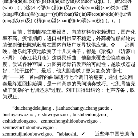
(shi)的(de)细(xi)节(jie)和(he)烟(yan)火(huo)气(qi)。(。)此(ci)外
(wai)，(，)这(zhe)部(bu)剧(ju)又(you)有(you)着(zhe)类(lei)型
(xing)电(dian)影(ying)一(yi)般(ban)紧(jin)凑(cou)的(de)剧(ju)情
(qing)以(yi)及(ji)精(jing)湛(zhan)的(de)演(yan)技(ji)。(。)
目前，首制邮轮主要设备、内装材料仍依赖进口，国产化
率不高。疫情期间，进口材料供应不稳定，外高桥造船邮轮内
装部副部长陈斌毅曾在国内市场广泛寻找供应链。✿ 那两
晚，他乐此不疲地吹奏了十几支曲子，都是《梁祝》《沂蒙山
小调》《春江花月夜》这类民乐曲。他翻来覆去变换吹奏角
度，尝试各种宫调，力图穷尽骨笛发声的可能性，越吹状态越
好，“胜于丝竹”。最后，他大胆尝试了更为复杂的“翻七
调”——将一首曲牌的曲调进行七个调门的翻奏，通过七次翻
奏最终返回起始调，是一种高超的民间演奏技巧。七孔骨笛完
成了复杂的“七调还原”过程。刘正国得出结论：七声齐备，叹
为观止。
“duichangdelaijiang，jianhaochangyichanggaotie，
bushiyaowozuo，ershiwoyaozuo，bushibeidongzuo、
ershizhudongzuo。zenmezhongshidoubuweiguo，
zenmezhichidoubuweiguo，
zenmetuijindoubuweiguo。”tabiaoshi。✔ 近些年中国赞助商