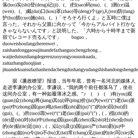
落(luo)实(shi)登(deng)记(ji)、(、)扫(sao)码(ma)、(、)测(ce)温
(wen)、(、)戴(dai)口(kou)罩(zhao)等(deng)个(ge)人(ren)防(fang)
护(hu)措(cuo)施(shi)。(。)「そろそろ行くよ」と五時に僕は
言った。それから父親に向かって「今からアルバイト行かな
きゃならないんです」と説明した。「六時から十時半まで新
宿でレコード売るんです」 buguo，
duoweishoufangzherenwei，
zaishandonggaosujituandefazhanguochengzhong，
waijieduisunliangdegerenzuoyongyousuokuada。
zaitazhangduoqijian，
jituandekuaisufazhanhendachengdushangyudangshishandongshengd
据《廉政瞭望》报道，当年年底，曾有一名河北的媒体人
走进李谦的办公室。李谦说，“我的两个前任都落马了，坐在
这间办公室，有一种如履薄冰之感。”♪ ( ) ( )有(you)观
(guan)众(zhong)将(jiang)其(qi)评(ping)价(jia)为(wei)“(“)老(lao)派
(pai)中(zhong)国(guo)电(dian)视(shi)剧(ju)”(”)的(de)回(hui)归
(gui)。(。)所(suo)谓(wei)“(“)老(lao)派(pai)”(”)，(，)指(zhi)的
(de)是(shi)对(dui)中(zhong)国(guo)真(zhen)实(shi)社(she)会(hui)
的(de)贴(tie)近(jin)，(，)以(yi)及(ji)国(guo)产(chan)剧(ju)中
(zhong)如(ru)今(jin)不(bu)太(tai)常(chang)见(jian)的(de)写(xie)实