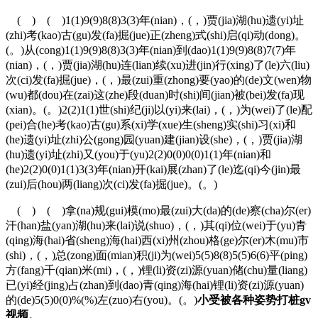
( ) ( )1(1)9(9)8(8)3(3)年(nian)，(，)贾(jia)湖(hu)遗(yi)址
(zhi)考(kao)古(gu)发(fa)掘(jue)正(zheng)式(shi)启(qi)动(dong)。
(。)从(cong)1(1)9(9)8(8)3(3)年(nian)到(dao)1(1)9(9)8(8)7(7)年
(nian)，(，)贾(jia)湖(hu)连(lian)续(xu)进(jin)行(xing)了(le)六(liu)
次(ci)发(fa)掘(jue)，(，)最(zui)重(zhong)要(yao)的(de)文(wen)物
(wu)都(dou)在(zai)这(zhe)段(duan)时(shi)间(jian)被(bei)发(fa)现
(xian)。(。)2(2)1(1)世(shi)纪(ji)以(yi)来(lai)，(，)为(wei)了(le)配
(pei)合(he)考(kao)古(gu)系(xi)学(xue)生(sheng)实(shi)习(xi)和
(he)遗(yi)址(zhi)公(gong)园(yuan)建(jian)设(she)，(，)贾(jia)湖
(hu)遗(yi)址(zhi)又(you)于(yu)2(2)0(0)0(0)1(1)年(nian)和
(he)2(2)0(0)1(1)3(3)年(nian)开(kai)展(zhan)了(le)迄(qi)今(jin)最
(zui)后(hou)两(liang)次(ci)发(fa)掘(jue)。(。)
( ) ( )拿(na)规(gui)模(mo)最(zui)大(da)的(de)察(cha)尔(er)
汗(han)盐(yan)湖(hu)来(lai)说(shuo)，(，)其(qi)位(wei)于(yu)青
(qing)海(hai)省(sheng)海(hai)西(xi)州(zhou)格(ge)尔(er)木(mu)市
(shi)，(，)总(zong)面(mian)积(ji)为(wei)5(5)8(8)5(5)6(6)平(ping)
方(fang)千(qian)米(mi)，(，)锂(li)资(zi)源(yuan)储(chu)量(liang)
已(yi)经(jing)占(zhan)到(dao)青(qing)海(hai)锂(li)资(zi)源(yuan)
的(de)5(5)0(0)%(%)左(zuo)右(you)。(。)
小受被各种姿势打桩gv
视频
。