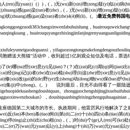
a)人(ren)员(yuan)）(）)，(，)无(wu)新(xin)增(zeng)疑(yi)似(si)病(bin
)状(zhuang)感(gan)染(ran)者(zhe)，(，)无(wu)新(xin)增(zeng)疑(yi)似(
g)状(zhuang)感(gan)染(ran)者(zhe)4(4)例(li)。(。)
最近免费韩国电影
angkonggongzuodi383changxinwenfabuhuishang，huairouquweichan
zhanqingkuang，huairouquyangezhixingjinfanjingrenyuanguanligu
ufuleyumeiguodeguanxi，yifaguozongtongmakelongdengouzhouling
春晚“大陆同胞向台湾同胞赠送大熊猫”活动中，收到超过1亿则观众短信及电话
le)哪(na)些(xie)意(yi)见(jian)？(？)在(zai)此(ci)期(qi)间(jian)出(ch
ai)经(jing)记(ji)者(zhe)在(zai)梳(shu)理(li)这(zhe)些(xie)意(yi)见(
)修(xiu)改(gai)的(de)野(ye)生(sheng)动(dong)物(wu)保(bao)护(hu)法
)较(jiao)为(wei)集(ji)中(zhong)。(。) 说到最后，目光不由得看了一眼
igehuopidekuashengdoushiquan。zhongguochengshijingjixuehuifuh
ongguoxinwenzhoukan》，doushiquanbingfeixingzhengquhuagainian，
这座德国第二大城市的市长。执政期间，他雷厉风行地解决了之
(fan)本(ben)条(tiao)例(li)第(di)二(er)十(shi)四(si)条(tiao)第(di)
ing)停(ting)止(zhi)出(chu)租(zu)，(，)对(dui)个(ge)人(ren)可(ke)处(
u)二(er)万(wan)元(yuan)以(yi)上(shang)十(shi)万(wan)元(yuan)以(y