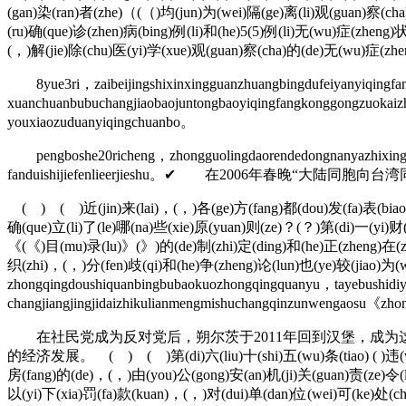
(gan)染(ran)者(zhe)（(（)均(jun)为(wei)隔(ge)离(li)观(guan)察(ch
(ru)确(que)诊(zhen)病(bing)例(li)和(he)5(5)例(li)无(wu)症(zheng
(，)解(jie)除(chu)医(yi)学(xue)观(guan)察(cha)的(de)无(wu)症(zhen
8yue3ri，zaibeijingshixinxingguanzhuangbingdufeiyanyiqingf
xuanchuanbubuchangjiaobaojuntongbaoyiqingfangkonggongzuokai
youxiaozuduanyiqingchuanbo。
pengboshe20richeng，zhongguolingdaorendedongnanyazhixingxi
fanduishijiefenlieerjieshu。✔ 在2006年
( ) ( )近(jin)来(lai)，(，)各(ge)方(fang)都(dou)发(fa)表(biao)了(
确(que)立(li)了(le)哪(na)些(xie)原(yuan)则(ze)？(？)第(di)一(yi)财(c
《(《)目(mu)录(lu)》(》)的(de)制(zhi)定(ding)和(he)正(zheng)在(zai
织(zhi)，(，)分(fen)歧(qi)和(he)争(zheng)论(lun)也(ye
zhongqingdoushiquanbingbubaokuozhongqingquanyu，tayebushidiy
changjiangjingjidaizhikulianmengmishuchangqinzunwengaosu《zh
在社民党成为反对党后，朔尔茨于2011年回到汉堡，成为
的经济发展。 ( ) ( )第(di)六(liu)十(shi)五(wu)条(tiao) ( )违(wei)反
房(fang)的(de)，(，)由(you)公(gong)安(an)机(ji)关(guan)责(ze)令(l
以(yi)下(xia)罚(fa)款(kuan)，(，)对(dui)单(dan)位(wei)可(ke)处(ch