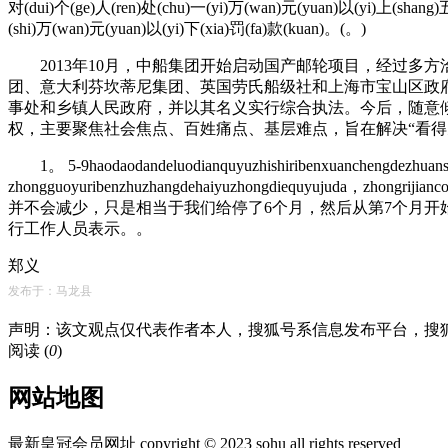
对(dui)个(ge)人(ren)处(chu)一(yi)万(wan)元(yuan)以(yi)上(shang
(shi)万(wan)元(yuan)以(yi)下(xia)罚(fa)款(kuan)。(。)
2013年10月，中船集团开始启动国产邮轮项目，经过多方洽
团、意大利芬坎蒂尼集团、英国劳氏船级社和上海市宝山区政府
事处和乡镇人民政府，并以其名义实行综合执法。今后，随意倾
权，主要聚焦社会焦点、百姓痛点、基层难点，旨在解决“看得
1。 5-9haodaodandeluodianquyuzhishiribenxuanchengdezhuansh
zhongguoyuribenzhuzhangdehaiyuzhongdiequyujuda
并不会减少，只是相当于我们给停了6个月，然后从第7个月开
行工作人员表示。。
郑义
发布于：马龙县
声明：该文观点仅代表作者本人，搜狐号系信息发布平台，搜
阅读 (
0
)
网站地图
最新皇冠会员网址 copyright © 2023 sohu all rights reserved