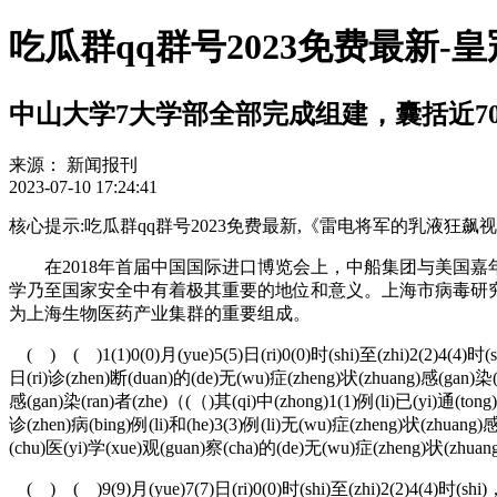
吃瓜群qq群号2023免费最新-
中山大学7大学部全部完成组建，囊括近7
来源：
新闻报刊
2023-07-10 17:24:41
核心提示:吃瓜群qq群号2023免费最新,《雷电将军的乳液狂飙视频》_电影在
在2018年首届中国国际进口博览会上，中船集团与美国嘉年
学乃至国家安全中有着极其重要的地位和意义。上海市病毒研
为上海生物医药产业集群的重要组成。
( ) ( )1(1)0(0)月(yue)5(5)日(ri)0(0)时(shi)至(zhi)2(2)4(4)时(s
日(ri)诊(zhen)断(duan)的(de)无(wu)症(zheng)状(zhuang)感(gan)染(
感(gan)染(ran)者(zhe)（(（)其(qi)中(zhong)1(1)例(li)已(yi)通(tong
诊(zhen)病(bing)例(li)和(he)3(3)例(li)无(wu)症(zheng)状(zhuang)
(chu)医(yi)学(xue)观(guan)察(cha)的(de)无(wu)症(zheng)状(zhuang
( ) ( )9(9)月(yue)7(7)日(ri)0(0)时(shi)至(zhi)2(2)4(4)时(shi)