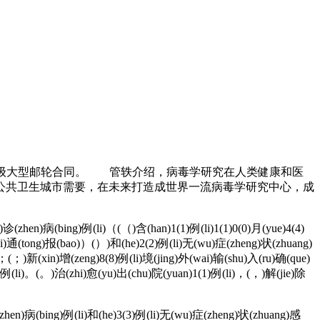
ta级大型邮轮合同。 管轶介绍，病毒学研究在人类健康和医
公共卫生城市需要，在未来打造成世界一流病毒学研究中心，成
诊(zhen)病(bing)例(li)（(（)含(han)1(1)例(li)1(1)0(0)月(yue)4(4)
i)通(tong)报(bao)）(）)和(he)2(2)例(li)无(wu)症(zheng)状(zhuang)
(；)新(xin)增(zeng)8(8)例(li)境(jing)外(wai)输(shu)入(ru)确(que)
)例(li)。(。)治(zhi)愈(yu)出(chu)院(yuan)1(1)例(li)，(，)解(jie)除
(zhen)病(bing)例(li)和(he)3(3)例(li)无(wu)症(zheng)状(zhuang)感