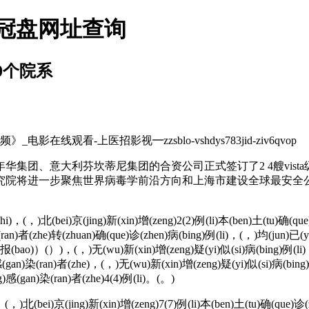
皇冠盘网址查询
0个院系
线观看-上医招影视━zzsblo-vshdys783jid-ziv6qvop
华集团、意大利芬坎蒂尼集团的合资公司正式签订了2 4艘vis
究院将进一步聚焦世界病毒学前沿方向和上海市建设全球最安全
hi)，(，)北(bei)京(jing)新(xin)增(zeng)2(2)例(li)本(ben)土(tu)确(que)
ran)者(zhe)转(zhuan)确(que)诊(zhen)病(bing)例(li)，(，)均(jun)已(y
)报(bao)）(）)，(，)无(wu)新(xin)增(zeng)疑(yi)似(si)病(bing)例(li)；
感(gan)染(ran)者(zhe)，(，)无(wu)新(xin)增(zeng)疑(yi)似(si)病(bing
)感(gan)染(ran)者(zhe)4(4)例(li)。(。)
，(，)北(bei)京(jing)新(xin)增(zeng)7(7)例(li)本(ben)土(tu)确(que)诊