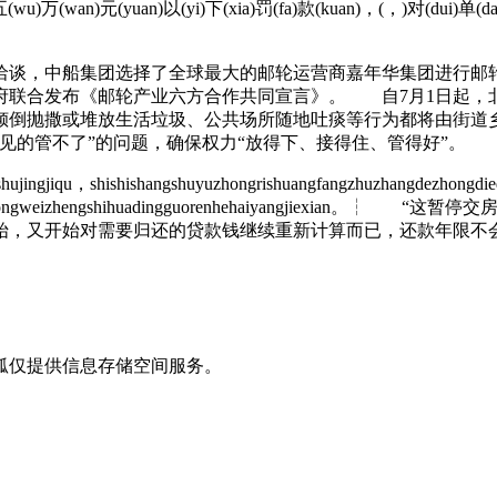
)五(wu)万(wan)元(yuan)以(yi)下(xia)罚(fa)款(kuan)，(，)对(dui)单(d
谈，中船集团选择了全球最大的邮轮运营商嘉年华集团进行邮轮项
联合发布《邮轮产业六方合作共同宣言》。 自7月1日起，北
倒抛撒或堆放生活垃圾、公共场所随地吐痰等行为都将由街道乡
见的管不了”的问题，确保权力“放得下、接得住、管得好”。
ujingjiqu，shishishangshuyuzhongrishuangfangzhuzhangdezhongd
，zhongrijiancongweizhengshihuadingguorenhehaiya
始，又开始对需要归还的贷款钱继续重新计算而已，还款年限不
狐仅提供信息存储空间服务。