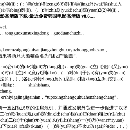
g)例(li)；(；)新(xin)增(zeng)6(6)例(li)境(jing)外(wai)输(shu)入
si)病(bing)例(li)。(。)治(zhi)愈(yu)出(chu)院(yuan)2(2)例(li)，
高清版下载-最近免费韩国电影高清版 v8.6...
。
gwei、
iding，tongguoxunsuxingdong，guoduanchuzhi，
daorenzaigongkaiyanjiangzhonghuxuyuzhongguohezuo，
，票选结果将两只大熊猫命名为“团团”“圆圆”。
u)台(tai)的(de)地(di)方(fang)相(xiang)关(guan)立(li)法(fa)又(you)
jian)时(shi)注(zhu)意(yi)到(dao)，(，)对(dui)于(yu)有(you)关(guan)
(fa)，(，)各(ge)种(zhong)意(yi)见(jian)相(xiang)互(hu)交(jiao)
陆逊和顾邵。 shishishang，
uichang、
ershiyigejingjigainian，“tupoxingzhengquhuahenzhengchang”。
前一直困扰汉堡的住房危机，并通过发展外贸进一步促进了汉堡
二(er)款(kuan)规(gui)定(ding)出(chu)租(zu)短(duan)租(zu)住(zhu)
chu)二(er)千(qian)元(yuan)以(yi)上(shang)一(yi)万(wan)元(yuan)
i)下(xia)罚(fa)款(kuan)；(；)逾(yu)期(qi)不(bu)改(gai)的(de)，(，)