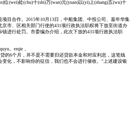
an)位(wei)处(chu)十(shi)万(wan)元(yuan)以(yi)上(shang)五(wu)十
目合作。2015年10月13日，中船集团、中投公司、嘉年华集
京市、区相关部门行使的431项行政执法职权将下放至街道办
镇进行处罚。市委编办介绍，此次下放的431项行政执法职
iequyu。erqie，
ngjiexian。┆ “这暂停交房贷的6个月，并不是不需要归还贷款本金和对应利息，这笔钱
会变化，不影响你的征信，我们也不会进行催收。”上述建设银