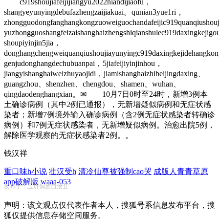
c919shoujiafeijijiangyu2022niandijiaofu，
shangyeyunyingdebufazhengzaijiakuai。qunian3yue1ri，
zhongguodongfanghangkongzuoweiguochandafeijic919quanqiusho
yuzhongguoshangfeizaishanghaizhengshiqianshulec919daxingkejigo
shoupiyinjin5jia，
donghangchengweiquanqiushoujiayunyingc919daxingkejidehangko
genjudonghangdechubuanpai，5jiafeijiyinjinhou，
jiangyishanghaiweizhuyaojidi，jiamishanghaizhibeijingdaxing、
guangzhou、shenzhen、chengdou、shamen、wuhan、
qingdaodenghangxian。✉ 10月7日0时至24时，新增3例本
土确诊病例（其中2例已通报），无新增疑似病例和无症状感
染者；新增7例境外输入确诊病例（含2例无症状感染者转确诊
病例）和7例无症状感染者，无新增疑似病例。治愈出院5例，
解除医学观察的无症状感染者2例。。
钱汉祥
重口味h小说
壮汉受h
清冷仙尊被强制cao哭
成版人青青草原
app破解版
waaa-053
发布于：玉屏侗族自治县
声明：该文观点仅代表作者本人，搜狐号系信息发布平台，搜
狐仅提供信息存储空间服务。