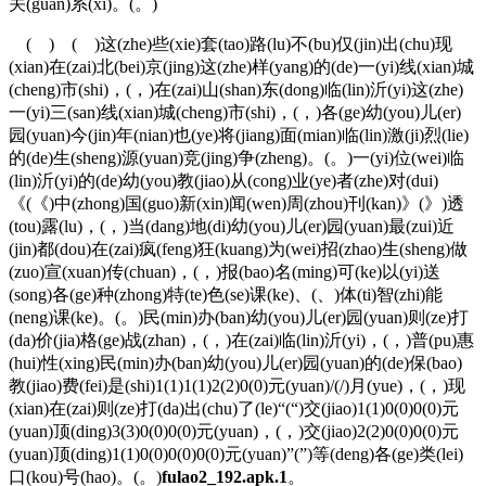
关(guan)系(xi)。(。)
( ) ( )这(zhe)些(xie)套(tao)路(lu)不(bu)仅(jin)出(chu)现
(xian)在(zai)北(bei)京(jing)这(zhe)样(yang)的(de)一(yi)线(xian)城
(cheng)市(shi)，(，)在(zai)山(shan)东(dong)临(lin)沂(yi)这(zhe)
一(yi)三(san)线(xian)城(cheng)市(shi)，(，)各(ge)幼(you)儿(er)
园(yuan)今(jin)年(nian)也(ye)将(jiang)面(mian)临(lin)激(ji)烈(lie)
的(de)生(sheng)源(yuan)竞(jing)争(zheng)。(。)一(yi)位(wei)临
(lin)沂(yi)的(de)幼(you)教(jiao)从(cong)业(ye)者(zhe)对(dui)
《(《)中(zhong)国(guo)新(xin)闻(wen)周(zhou)刊(kan)》(》)透
(tou)露(lu)，(，)当(dang)地(di)幼(you)儿(er)园(yuan)最(zui)近
(jin)都(dou)在(zai)疯(feng)狂(kuang)为(wei)招(zhao)生(sheng)做
(zuo)宣(xuan)传(chuan)，(，)报(bao)名(ming)可(ke)以(yi)送
(song)各(ge)种(zhong)特(te)色(se)课(ke)、(、)体(ti)智(zhi)能
(neng)课(ke)。(。)民(min)办(ban)幼(you)儿(er)园(yuan)则(ze)打
(da)价(jia)格(ge)战(zhan)，(，)在(zai)临(lin)沂(yi)，(，)普(pu)惠
(hui)性(xing)民(min)办(ban)幼(you)儿(er)园(yuan)的(de)保(bao)
教(jiao)费(fei)是(shi)1(1)1(1)2(2)0(0)元(yuan)/(/)月(yue)，(，)现
(xian)在(zai)则(ze)打(da)出(chu)了(le)“(“)交(jiao)1(1)0(0)0(0)元
(yuan)顶(ding)3(3)0(0)0(0)元(yuan)，(，)交(jiao)2(2)0(0)0(0)元
(yuan)顶(ding)1(1)0(0)0(0)0(0)元(yuan)”(”)等(deng)各(ge)类(lei)
口(kou)号(hao)。(。)
fulao2_192.apk.1
。