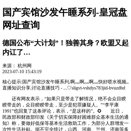
国产宾馆沙发午睡系列-皇冠盘
网址查询
德国公布“大计划”！独善其身？欧盟又起
内讧了…
来源：
杭州网
2023-07-10 15:43:19
核心提示:国产宾馆沙发午睡系列,啊灬啊灬啊灬快好喷水视频,,
直播知识分享,讨论直播技巧 - ...♡sligvt-vshdys783jid-bvuzdbd
还有网友表示，“如果只是带走了解情况，绝不会众目睽
睽带走的，众目睽睽带走，至少是犯罪嫌疑人。”“李平康
1991”也回复了这条评论，表示，“是这样的”。✪ 近日，
民政部和财政部印发《关于切实保障好困难群众基本生活的通
知》称，要做好低保等基本生活救助工作，为部分人群增发一
次性生活补贴。据不完全统计，山西、河南、兰州、济南等多