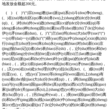
地发放金额超200元。
( ) ( )“(“)宗(zong)教(jiao)派(pai)系(xi)斗(dou)争(zheng)、
(、)在(zai)地(di)区(qu)事(shi)务(wu)上(shang)的(de)分(fen)歧
(qi)、(、)对(dui)外(wai)政(zheng)策(ce)的(de)分(fen)歧(qi)等
(deng)多(duo)种(zhong)因(yin)素(su)导(dao)致(zhi)了(le)沙(sha)
伊(yi)矛(mao)盾(dun)。(。)”(”)兰(lan)州(zhou)大(da)学(xue)“(“)
一(yi)带(dai)一(yi)路(lu)”(”)研(yan)究(jiu)中(zhong)心(xin)执(zhi)
行(xing)主(zhu)任(ren)朱(zhu)永(yong)彪(biao)对(dui)新(xin)京
(jing)报(bao)记(ji)者(zhe)表(biao)示(shi)，(，)沙(sha)特(te)和(he)
伊(yi)朗(lang)分(fen)别(bie)是(shi)伊(yi)斯(si)兰(lan)教(jiao)逊
(xun)尼(ni)派(pai)和(he)什(shen)叶(ye)派(pai)的(de)代(dai)表
(biao)，(，)此(ci)前(qian)本(ben)就(jiu)有(you)矛(mao)盾(dun)，
(，)又(you)在(zai)处(chu)理(li)伊(yi)拉(la)克(ke)、(、)叙(xu)利
(li)亚(ya)、(、)也(ye)门(men)等(deng)问(wen)题(ti)上(shang)有
(you)着(zhe)较(jiao)大(da)分(fen)歧(qi)，(，)两(liang)国(guo)在
(zai)与(yu)美(mei)国(guo)和(he)其(qi)他(ta)西(xi)方(fang)国(guo)
家(jia)的(de)关(guan)系(xi)上(shang)也(ye)有(you)很(hen)大(da)
差(cha)异(yi)，(，)另(ling)外(wai)，(，)美(mei)国(guo)背(bei)离
(li)和(he)平(ping)路(lu)线(xian)的(de)中(zhong)东(dong)政(zheng)
策(ce)也(ye)加(jia)剧(ju)了(le)沙(sha)伊(yi)的(de)紧(jin)张(zhang)