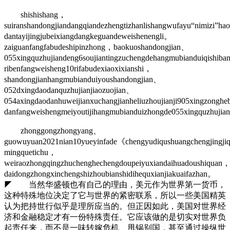
shishishang，
suiranshandongjiandangqiandezhengtizhanlishangwufayu“nimizi”ha
dantayijingjubeixiangdangkeguandeweishenengli。
zaiguanfangfabudeshipinzhong，baokuoshandongjian、
055xingquzhujiandeng6soujiantingzuchengdehangmubianduiqishib
ribenfangweisheng10rifabudexiaoxixianshi，
shandongjianhangmubianduiyoushandongjian、
052dxingdaodanquzhujianjiaozuojian、
054axingdaodanhuweijianxuchangjianheliuzhoujianji905xingzongh
danfangweishengmeiyoutijihangmubianduizhongde055xingquzhuji
zhonggongzhongyang、
guowuyuan2021nian10yueyinfade《chengyudiqushuangchengjingji
mingquetichu，
weiraozhongqingzhuchenghechengdoupeiyuxiandaihuadoushiquan
daidongzhongxinchengshizhoubianshidihequxianjiakuaifazhan。
◤ 当然华盛顿也有自己的理由，美元作为世界第一货币，
这种特殊地位决定了它与世界的紧密联系，所以一些美国精英
认为把持世行似乎是理所应当的。但正因如此，美国对世界经
济和金融稳定才有一份特殊责任。它应该做的是切实对世界负
起责任来，而不是一味转嫁危机、甩锅别国，甚至通过操纵世