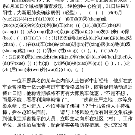
系8月30日全域核酸筛查发现，经检测中心检测，31日结果呈
阳性，为新冠肺炎确诊病例（轻型）。 ( ) ( )9(9)月
(yue)2(2)4(4)日(ri)1(1)0(0)：(：)0(0)0(0)乘(cheng)坐
(zuo)z(z)6(6)9(9)次(ci)列(lie)车(che)（(（)1(1)8(8)车(che)厢
(xiang)）(）)从(cong)北(bei)京(jing)西(xi)出(chu)发(fa)来(lai)保
(bao)，(，)1(1)1(1)：(：)1(1)9(9)到(dao)达(da)保(bao)定(ding)站
(zhan)，(，)在(zai)车(che)站(zhan)进(jin)行(xing)落(luo)地(di)双
(shuang)检(jian)（(（)阴(yin)性(xing)）(）)。(。)1(1)2(2)：
(：)2(2)8(8)乘(cheng)出(chu)租(zu)车(che)到(dao)河(he)北(bei)大
(da)学(xue)（(（)七(qi)一(yi)路(lu)校(xiao)区(qu)）(）)，(，)之
(zhi)后(hou)未(wei)外(wai)出(chu)。(。)
一位不愿具名的某车企内部人士告诉中新经纬，他所在的
车企曾携数十亿元参与进车市价格战当中，随着促销活动逼近
截止日期，他称近期或将不再有大额购车优惠，“不是不想，
而是不能，看看利润率就懂了”。 “佛家庄严之地，尔等身
染杀孽，怎可进入，不怕冲撞了佛祖吗？”十几名僧人手持棍
棒，拦在赵班头面前。 请与上述风险点位有时空交集或接
到健康宝弹窗提示的人员，立即主动向所在社区（村）、工作
单位、居住酒店报告，配合落实各项防控措施。@北京发布