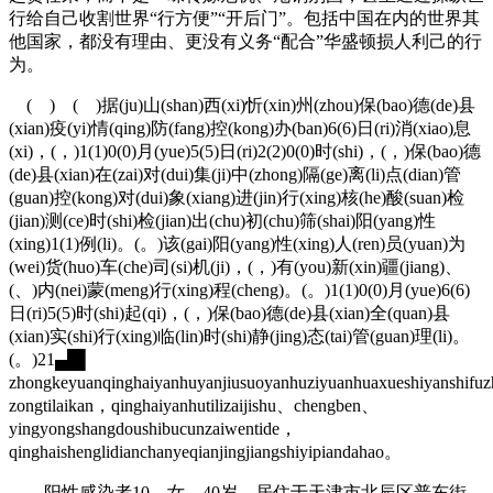
行给自己收割世界“行方便”“开后门”。包括中国在内的世界其
他国家，都没有理由、更没有义务“配合”华盛顿损人利己的行
为。
( ) ( )据(ju)山(shan)西(xi)忻(xin)州(zhou)保(bao)德(de)县
(xian)疫(yi)情(qing)防(fang)控(kong)办(ban)6(6)日(ri)消(xiao)息
(xi)，(，)1(1)0(0)月(yue)5(5)日(ri)2(2)0(0)时(shi)，(，)保(bao)德
(de)县(xian)在(zai)对(dui)集(ji)中(zhong)隔(ge)离(li)点(dian)管
(guan)控(kong)对(dui)象(xiang)进(jin)行(xing)核(he)酸(suan)检
(jian)测(ce)时(shi)检(jian)出(chu)初(chu)筛(shai)阳(yang)性
(xing)1(1)例(li)。(。)该(gai)阳(yang)性(xing)人(ren)员(yuan)为
(wei)货(huo)车(che)司(si)机(ji)，(，)有(you)新(xin)疆(jiang)、
(、)内(nei)蒙(meng)行(xing)程(cheng)。(。)1(1)0(0)月(yue)6(6)
日(ri)5(5)时(shi)起(qi)，(，)保(bao)德(de)县(xian)全(quan)县
(xian)实(shi)行(xing)临(lin)时(shi)静(jing)态(tai)管(guan)理(li)。
(。)21▄█▌
zhongkeyuanqinghaiyanhuyanjiusuoyanhuziyuanhuaxueshiyanshif
zongtilaikan，qinghaiyanhutilizaijishu、chengben、
yingyongshangdoushibucunzaiwentide，
qinghaishenglidianchanyeqianjingjiangshiyipiandahao。
阳性感染者10，女，40岁，居住于天津市北辰区普东街，