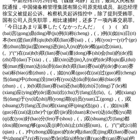
中新经纬10月29日电 （魏薇 马静）近日，最高人民检察
院通报，中国储备粮管理集团有限公司原党组成员、副总经理
徐宝义被提起公诉。检察机关起诉指控中，除了提到受贿罪、
国有公司人员失职罪，相比逮捕时，还多了一项内幕交易罪。
「今日はあまり返事したくなかったんだ」 ( ) ( )白
(bai)宫(gong)鼎(ding)举(ju)例(li)称(cheng)，(，)例(li)如(ru)日(ri)
本(ben)篮(lan)球(qiu)b(b)联(lian)赛(sai)，(，)有(you)一(yi)个(ge)
准(zhun)加(jia)盟(meng)进(jin)入(ru)的(de)概(gai)念(nian)。
(。)“(“)在(zai)b(b)联(lian)赛(sai)董(dong)事(shi)会(hui)的(de)指
(zhi)导(dao)下(xia)，(，)新(xin)进(jin)入(ru)的(de)球(qiu)队(dui)
慢(man)慢(man)达(da)到(dao)b(b)联(lian)赛(sai)的(de)参(can)赛
(sai)标(biao)准(zhun)，(，)如(ru)果(guo)在(zai)过(guo)程(cheng)
当(dang)中(zhong)没(mei)有(you)达(da)到(dao)标(biao)准
(zhun)，(，)b(b)联(lian)赛(sai)还(hai)制(zhi)订(ding)了(le)相
(xiang)应(ying)的(de)退(tui)出(chu)方(fang)法(fa)。(。)相(xiang)
当(dang)于(yu)试(shi)用(yong)期(qi)员(yuan)工(gong)，(，)双
(shuang)方(fang)互(hu)相(xiang)评(ping)估(gu)，(，)如(ru)果
(guo)在(zai)这(zhe)个(ge)阶(jie)段(duan)未(wei)达(da)预(yu)期
(qi)友(you)好(hao)分(fen)手(shou)，(，)双(shuang)方(fang)都
(dou)能(neng)够(gou)及(ji)时(shi)止(zhi)损(sun)。(。)”(”)此(ci)前
(qian)，(，)中(zhong)国(guo)的(de)电(dian)竞(jing)联(lian)赛(sai)
中(zhong)已(yi)有(you)类(lei)似(si)特(te)邀(yao)参(can)赛(sai)的