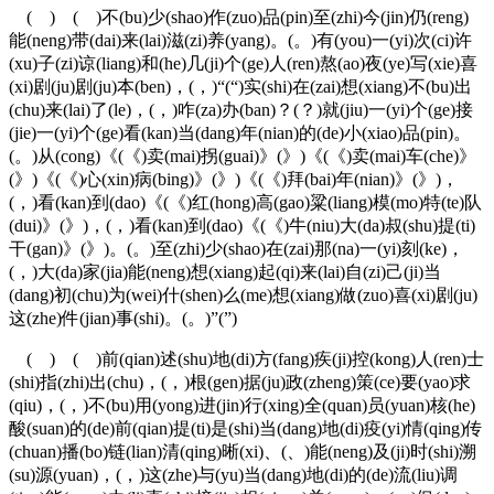
( ) ( )不(bu)少(shao)作(zuo)品(pin)至(zhi)今(jin)仍(reng)
能(neng)带(dai)来(lai)滋(zi)养(yang)。(。)有(you)一(yi)次(ci)许
(xu)子(zi)谅(liang)和(he)几(ji)个(ge)人(ren)熬(ao)夜(ye)写(xie)喜
(xi)剧(ju)剧(ju)本(ben)，(，)“(“)实(shi)在(zai)想(xiang)不(bu)出
(chu)来(lai)了(le)，(，)咋(za)办(ban)？(？)就(jiu)一(yi)个(ge)接
(jie)一(yi)个(ge)看(kan)当(dang)年(nian)的(de)小(xiao)品(pin)。
(。)从(cong)《(《)卖(mai)拐(guai)》(》)《(《)卖(mai)车(che)》
(》)《(《)心(xin)病(bing)》(》)《(《)拜(bai)年(nian)》(》)，
(，)看(kan)到(dao)《(《)红(hong)高(gao)粱(liang)模(mo)特(te)队
(dui)》(》)，(，)看(kan)到(dao)《(《)牛(niu)大(da)叔(shu)提(ti)
干(gan)》(》)。(。)至(zhi)少(shao)在(zai)那(na)一(yi)刻(ke)，
(，)大(da)家(jia)能(neng)想(xiang)起(qi)来(lai)自(zi)己(ji)当
(dang)初(chu)为(wei)什(shen)么(me)想(xiang)做(zuo)喜(xi)剧(ju)
这(zhe)件(jian)事(shi)。(。)”(”)
( ) ( )前(qian)述(shu)地(di)方(fang)疾(ji)控(kong)人(ren)士
(shi)指(zhi)出(chu)，(，)根(gen)据(ju)政(zheng)策(ce)要(yao)求
(qiu)，(，)不(bu)用(yong)进(jin)行(xing)全(quan)员(yuan)核(he)
酸(suan)的(de)前(qian)提(ti)是(shi)当(dang)地(di)疫(yi)情(qing)传
(chuan)播(bo)链(lian)清(qing)晰(xi)、(、)能(neng)及(ji)时(shi)溯
(su)源(yuan)，(，)这(zhe)与(yu)当(dang)地(di)的(de)流(liu)调