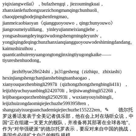
yiqixiangweilai》，bufazhengqi，jiezoumingkuai，
zhanxianlefuzhongxuezichongmanqingchunhuoli、
chaoqipengbodejingshenfengmao。
jianmeicaobiaoyan《qiangguoyouwo，qingchunyouwo》
jiangroumeiyuliliang、yinleyujianmeixiangjiehe，
yongsashuangdeyingziwudongshengmingdeyunlv，
yongjiqingdeqingchunzhanxianqiangguoyouwodeshimingdandang。
kaimushizuihou，
quanticanhuirenyuangongtongjinxingtiyugongkaike——
tiyureshenhuodong。
jiezhi9yue28ri24shi，ju31gesheng（zizhiqu、zhixiashi）
hexinjiangshengchanjianshebingtuanbaogao，
xianyouquezhenbingli2997li（qizhongzhongzhengbingli41li），
leijizhiyuchuyuanbingli242070li，leijisiwangbingli5226li，
leijibaogaoquezhenbingli250293li，wuxianyouyisibingli。
leijizhuizongdaomiqiejiechuzhe5993958ren，
shangzaiyixueguanchademiqiejiechuzhe155222ren。✎ 德尔托
罗这番话发表于全美记者俱乐部，他在会上对在场听众说，中
国“正在组建一支更大的舰队，并准备将其部署在全球各地”。
作为“对华强硬派”的德尔托罗表示，要应对来自中国的挑战，
美国也必须扩大自己的舰队规模。