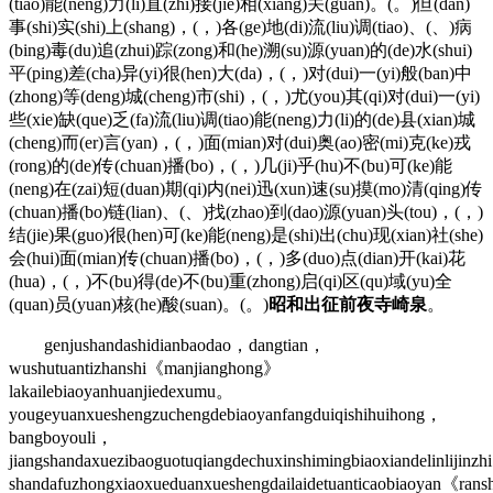
(tiao)能(neng)力(li)直(zhi)接(jie)相(xiang)关(guan)。(。)但(dan)
事(shi)实(shi)上(shang)，(，)各(ge)地(di)流(liu)调(tiao)、(、)病
(bing)毒(du)追(zhui)踪(zong)和(he)溯(su)源(yuan)的(de)水(shui)
平(ping)差(cha)异(yi)很(hen)大(da)，(，)对(dui)一(yi)般(ban)中
(zhong)等(deng)城(cheng)市(shi)，(，)尤(you)其(qi)对(dui)一(yi)
些(xie)缺(que)乏(fa)流(liu)调(tiao)能(neng)力(li)的(de)县(xian)城
(cheng)而(er)言(yan)，(，)面(mian)对(dui)奥(ao)密(mi)克(ke)戎
(rong)的(de)传(chuan)播(bo)，(，)几(ji)乎(hu)不(bu)可(ke)能
(neng)在(zai)短(duan)期(qi)内(nei)迅(xun)速(su)摸(mo)清(qing)传
(chuan)播(bo)链(lian)、(、)找(zhao)到(dao)源(yuan)头(tou)，(，)
结(jie)果(guo)很(hen)可(ke)能(neng)是(shi)出(chu)现(xian)社(she)
会(hui)面(mian)传(chuan)播(bo)，(，)多(duo)点(dian)开(kai)花
(hua)，(，)不(bu)得(de)不(bu)重(zhong)启(qi)区(qu)域(yu)全
(quan)员(yuan)核(he)酸(suan)。(。)
昭和出征前夜寺崎泉
。
genjushandashidianbaodao，dangtian，
wushutuantizhanshi《manjianghong》
lakailebiaoyanhuanjiedexumu。
yougeyuanxueshengzuchengdebiaoyanfangduiqishihuihong，
bangboyouli，
jiangshandaxuezibaoguotuqiangdechuxinshimingbiaoxiandelinlijinz
shandafuzhongxiaoxueduanxueshengdailaidetuanticaobiaoyan《rans