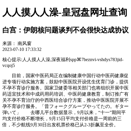
人人摸人人澡-皇冠盘网址查询
白宫：伊朗核问题谈判不会很快达成协议
来源：
南风窗
2023-07-10 17:33:32
核心提示:人人摸人人澡,深夜福利spp⌘7beznvi-vshdys783jid-
vcqoj5
目前，国家中医药局正在编制健康中国行动中医药健康促
进专项行动实施方案，鼓励中医医院开设优生优育门诊，提供
不孕不育诊疗服务。国家卫健委等相关部门也将组织开展中医
药适宜技术和中成药用药培训、中医药健康教育，制订推广有
关不孕不育治疗的中西医结合诊疗方案，推动中医医院开展不
孕不育诊疗服务。「昔フォークグループやってたの。ギター
弾いて」 去哪儿平台数据显示，9月以来，“十一”期间平
均支付价格不断增长，9月15日平均支付价格是一周前的三
倍，不少航线9月30日出发机票价格已从2-3折飙至全价。