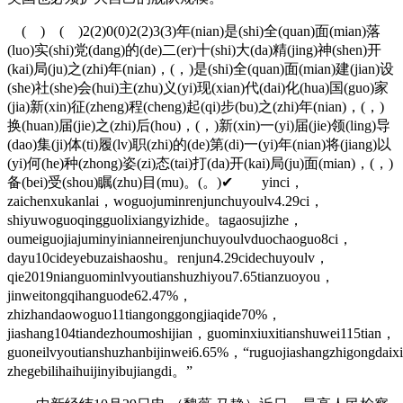
( ) ( )2(2)0(0)2(2)3(3)年(nian)是(shi)全(quan)面(mian)落
(luo)实(shi)党(dang)的(de)二(er)十(shi)大(da)精(jing)神(shen)开
(kai)局(ju)之(zhi)年(nian)，(，)是(shi)全(quan)面(mian)建(jian)设
(she)社(she)会(hui)主(zhu)义(yi)现(xian)代(dai)化(hua)国(guo)家
(jia)新(xin)征(zheng)程(cheng)起(qi)步(bu)之(zhi)年(nian)，(，)
换(huan)届(jie)之(zhi)后(hou)，(，)新(xin)一(yi)届(jie)领(ling)导
(dao)集(ji)体(ti)履(lv)职(zhi)的(de)第(di)一(yi)年(nian)将(jiang)以
(yi)何(he)种(zhong)姿(zi)态(tai)打(da)开(kai)局(ju)面(mian)，(，)
备(bei)受(shou)瞩(zhu)目(mu)。(。)✔ yinci，
zaichenxukanlai，woguojuminrenjunchuyoulv4.29ci，
shiyuwoguoqingguolixiangyizhide。tagaosujizhe，
oumeiguojiajuminyinianneirenjunchuyoulvduochaoguo8ci，
dayu10cideyebuzaishaoshu。renjun4.29cidechuyoulv，
qie2019nianguominlvyoutianshuzhiyou7.65tianzuoyou，
jinweitongqihanguode62.47%，
zhizhandaowoguo11tiangonggongjiaqide70%，
jiashang104tiandezhoumoshijian，guominxiuxitianshuwei115tian，
guoneilvyoutianshuzhanbijinwei6.65%，“ruguojiashangzhigongdaixin
zhegebilihaihuijinyibujiangdi。”