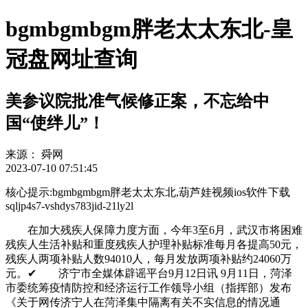
bgmbgmbgm胖老太太东北-皇
冠盘网址查询
美参议院批准气候修正案，不忘给中
国“使绊儿”！
来源：
舜网
2023-07-10 07:51:45
核心提示:bgmbgmbgm胖老太太东北,葫芦娃视频ios软件下载
sqljp4s7-vshdys783jid-21ly2l
在加大残疾人保障力度方面，今年3至6月，武汉市将困难
残疾人生活补贴和重度残疾人护理补贴标准每月各提高50元，
残疾人两项补贴人数94010人，每月发放两项补贴约24060万
元。✔ 济宁市全媒体辟谣平台9月12日讯 9月11日，菏泽
市委统筹疫情防控和经济运行工作领导小组（指挥部）发布
《关于网传济宁人在菏泽集中隔离有关不实信息的情况通