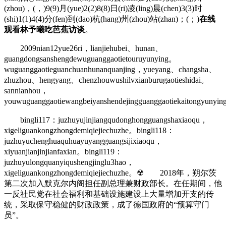
(zhou)，(，)9(9)月(yue)2(2)8(8)日(ri)凌(ling)晨(chen)3(3)时
(shi)1(1)4(4)分(fen)到(dao)杭(hang)州(zhou)站(zhan)；(；)
在线
观看林予曦吃芭蕉访谈
。
2009nian12yue26ri，lianjiehubei、hunan、
guangdongsanshengdewuguanggaotietouruyunying。
wuguanggaotieguanchuanhunanquanjing，yueyang、changsha、
zhuzhou、hengyang、chenzhouwushilvxianburugaotieshidai。
sannianhou，
youwuguanggaotiewangbeiyanshendejingguanggaotiekaitongyunyi
bingli117：juzhuyujinjiangqudonghongguangshaxiaoqu，
xigeliguankongzhongdemiqiejiechuzhe。bingli118：
juzhuyuchenghuaquhuayuyangguangsijixiaoqu，
xiyuanjianjinjianfaxian。bingli119：
juzhuyulongquanyiqushengjinglu3hao，
xigeliguankongzhongdemiqiejiechuzhe。☢ 2018年，朔尔茨
第二次加入默克尔内阁担任副总理兼财政部长。在任期间，他
一反社民党在社会福利和基础设施建设上大量增加开支的传
统，采取保守稳健的财政政策，成了德国政府的“预算守门
员”。