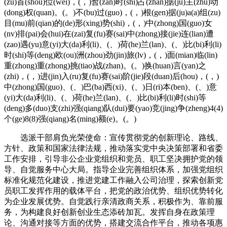
(zu)首(shou)位(wei)，(，)暂(zan)时(shi)占(zhan)据(ju)主(zhu)动
(dong)权(quan)。(。)不(bu)过(guo)，(，)根(gen)据(ju)a(a)组(zu)
目(mu)前(qian)的(de)形(xing)势(shi)，(，)中(zhong)国(guo)女
(nv)排(pai)会(hui)在(zai)复(fu)赛(sai)中(zhong)接(jie)连(lian)遭
(zao)遇(yu)意(yi)大(da)利(li)、(、)荷(he)兰(lan)、(、)比(bi)利(li)
时(shi)等(deng)欧(ou)洲(zhou)劲(jin)旅(lv)，(，)面(mian)临(lin)
重(zhong)重(zhong)挑(tiao)战(zhan)。(。)换(huan)言(yan)之
(zhi)，(，)进(jin)入(ru)复(fu)赛(sai)阶(jie)段(duan)后(hou)，(，)
中(zhong)国(guo)、(、)巴(ba)西(xi)、(、)日(ri)本(ben)、(、)意
(yi)大(da)利(li)、(、)荷(he)兰(lan)、(、)比(bi)利(li)时(shi)等
(deng)多(duo)支(zhi)强(qiang)队(dui)要(yao)竞(jing)争(zheng)4(4)
个(ge)8(8)强(qiang)名(ming)额(e)。(。)
选派干部肩负光荣使命：宣传贯彻党的创新理论、路线、
方针、政策和国家法律法规，推动落实党中央决策部署和省委
工作安排，引导非公企业党组织和党员、职工坚决拥护党的领
导、自觉服务中心大局。指导企业完善组织体系，加强党组织
标准化规范化建设，推进党建工作融入公司治理，探索创新党
员职工发挥作用的载体平台，把党的政治优势、组织优势转化
为企业发展优势。自觉践行亲清政商关系，积极作为、靠前服
务，为构建良好创新创业生态添砖加瓦。发挥自身在政策理
论、沟通对接等方面的优势，搭建交流合作平台，推动各项惠