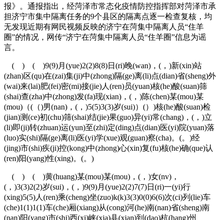
报》。通报指出，经菏泽市常态化疫情防控指挥部对菏泽市承
担济宁市集中隔离任务的9个县区的隔离点逐一检查复核，均
无发现近期有网民视频反映的济宁在菏集中隔离人员“住羊
圈”的情况，网传“济宁在菏集中隔离人员“住羊圈”信息为谣
言。
( ) ( )9(9)月(yue)2(2)8(8)日(ri)晚(wan)，(，)新(xin)站
(zhan)区(qu)在(zai)集(ji)中(zhong)隔(ge)离(li)点(dian)省(sheng)外
(wai)来(lai)肥(fei)密(mi)接(jie)人(ren)员(yuan)核(he)酸(suan)筛
(shai)查(zha)中(zhong)发(fa)现(xian)，(，)陈(chen)某(mou)某
(mou)（(（)男(nan)，(，)5(5)3(3)岁(sui)）(）)核(he)酸(suan)检
(jian)测(ce)初(chu)筛(shai)结(jie)果(guo)异(yi)常(chang)，(，)立
(li)即(ji)转(zhuan)运(yun)至(zhi)定(ding)点(dian)医(yi)院(yuan)落
(luo)实(shi)隔(ge)离(li)医(yi)学(xue)观(guan)察(cha)。(。)经
(jing)市(shi)疾(ji)控(kong)中(zhong)心(xin)复(fu)核(he)确(que)认
(ren)阳(yang)性(xing)。(。)
( ) ( )黄(huang)某(mou)某(mou)，(，)女(nv)，
(，)3(3)2(2)岁(sui)，(，)9(9)月(yue)2(2)7(7)日(ri)一(yi)行
(xing)5(5)人(ren)乘(cheng)坐(zuo)k(k)3(3)0(0)6(6)次(ci)列(lie)车
(che)1(1)1(1)车(che)厢(xiang)从(cong)河(he)南(nan)省(sheng)南
(nan)阳(yang)市(shi)西(xi)峡(xia)县(xian)到(dao)杭(hang)州