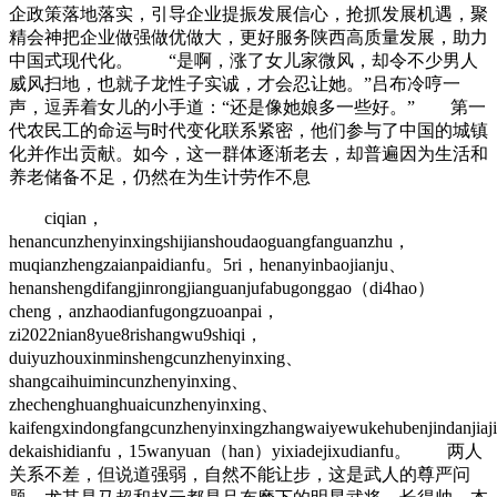
企政策落地落实，引导企业提振发展信心，抢抓发展机遇，聚
精会神把企业做强做优做大，更好服务陕西高质量发展，助力
中国式现代化。 “是啊，涨了女儿家微风，却令不少男人
威风扫地，也就子龙性子实诚，才会忍让她。”吕布冷哼一
声，逗弄着女儿的小手道：“还是像她娘多一些好。” 第一
代农民工的命运与时代变化联系紧密，他们参与了中国的城镇
化并作出贡献。如今，这一群体逐渐老去，却普遍因为生活和
养老储备不足，仍然在为生计劳作不息
ciqian，
henancunzhenyinxingshijianshoudaoguangfanguanzhu，
muqianzhengzaianpaidianfu。5ri，henanyinbaojianju、
henanshengdifangjinrongjianguanjufabugonggao（di4hao）
cheng，anzhaodianfugongzuoanpai，
zi2022nian8yue8rishangwu9shiqi，
duiyuzhouxinminshengcunzhenyinxing、
shangcaihuimincunzhenyinxing、
zhechenghuanghuaicunzhenyinxing、
kaifengxindongfangcunzhenyinxingzhangwaiyewukehubenjindanji
dekaishidianfu，15wanyuan（han）yixiadejixudianfu。 两人
关系不差，但说道强弱，自然不能让步，这是武人的尊严问