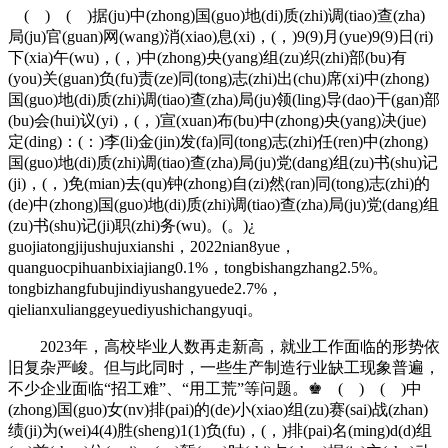
( ) ( )据(ju)中(zhong)国(guo)地(di)质(zhi)调(tiao)查(zha)
局(ju)官(guan)网(wang)消(xiao)息(xi)，(，)9(9)月(yue)9(9)日(ri)
下(xia)午(wu)，(，)中(zhong)央(yang)组(zu)织(zhi)部(bu)有
(you)关(guan)负(fu)责(ze)同(tong)志(zhi)出(chu)席(xi)中(zhong)
国(guo)地(di)质(zhi)调(tiao)查(zha)局(ju)领(ling)导(dao)干(gan)部
(bu)会(hui)议(yi)，(，)宣(xuan)布(bu)中(zhong)央(yang)决(jue)
定(ding)：(：)李(li)金(jin)发(fa)同(tong)志(zhi)任(ren)中(zhong)
国(guo)地(di)质(zhi)调(tiao)查(zha)局(ju)党(dang)组(zu)书(shu)记
(ji)，(，)免(mian)去(qu)钟(zhong)自(zi)然(ran)同(tong)志(zhi)的
(de)中(zhong)国(guo)地(di)质(zhi)调(tiao)查(zha)局(ju)党(dang)组
(zu)书(shu)记(ji)职(zhi)务(wu)。(。)¿
guojiatongjijushujuxianshi，2022nian8yue，
quanguocpihuanbixiajiang0.1%，tongbishangzhang2.5%。
tongbizhangfubujindiyushangyuede2.7%，
qielianxulianggeyuediyushichangyuqi。
2023年，高校毕业人数再走新高，就业工作面临的形势依
旧复杂严峻。但与此同时，一些生产制造行业缺工现象普遍，
不少企业面临“招工难”、“用工荒”等问题。♚ ( ) ( )中
(zhong)国(guo)女(nv)排(pai)的(de)小(xiao)组(zu)赛(sai)战(zhan)
绩(ji)为(wei)4(4)胜(sheng)1(1)负(fu)，(，)排(pai)名(ming)d(d)组