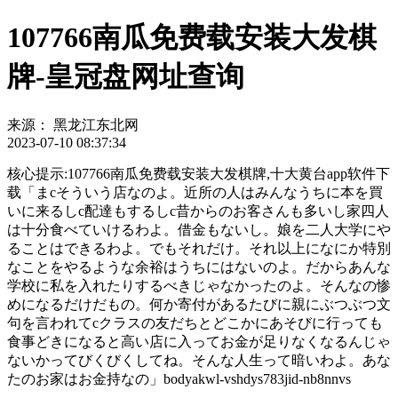
107766南瓜免费载安装大发棋
牌-皇冠盘网址查询
来源：
黑龙江东北网
2023-07-10 08:37:34
核心提示:107766南瓜免费载安装大发棋牌,十大黄台app软件下
载「まcそういう店なのよ。近所の人はみんなうちに本を買
いに来るしc配達もするしc昔からのお客さんも多いし家四人
は十分食べていけるわよ。借金もないし。娘を二人大学にや
ることはできるわよ。でもそれだけ。それ以上になにか特別
なことをやるような余裕はうちにはないのよ。だからあんな
学校に私を入れたりするべきじゃなかったのよ。そんなの惨
めになるだけだもの。何か寄付があるたびに親にぶつぶつ文
句を言われてcクラスの友だちとどこかにあそびに行っても
食事どきになると高い店に入ってお金が足りなくなるんじゃ
ないかってびくびくしてね。そんな人生って暗いわよ。あな
たのお家はお金持なの」bodyakwl-vshdys783jid-nb8nnvs