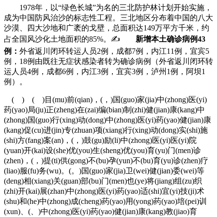
1978年，以“绿色长城”为名的三北防护林计划开始实施，
成为中国防风治沙的标志性工程。三北地区分布着中国的八大
沙漠、四大沙地和广袤的戈壁，总面积达149万平方千米，约
占全国风沙化土地面积的85%。✍
新增本土确诊病例43
例：
外省返川闭环转运人员2例，成都7例，内江11例，宜宾5
例，18例由既往无症状感染者转为确诊病例（外省返川闭环转
运人员4例，成都6例，内江3例，宜宾3例，泸州1例，阿坝1
例）。
( ) ( )目(mu)前(qian)，(，)国(guo)家(jia)中(zhong)医(yi)
药(yao)局(ju)正(zheng)在(zai)编(bian)制(zhi)健(jian)康(kang)中
(zhong)国(guo)行(xing)动(dong)中(zhong)医(yi)药(yao)健(jian)康
(kang)促(cu)进(jin)专(zhuan)项(xiang)行(xing)动(dong)实(shi)施
(shi)方(fang)案(an)，(，)鼓(gu)励(li)中(zhong)医(yi)医(yi)院
(yuan)开(kai)设(she)优(you)生(sheng)优(you)育(yu)门(men)诊
(zhen)，(，)提(ti)供(gong)不(bu)孕(yun)不(bu)育(yu)诊(zhen)疗
(liao)服(fu)务(wu)。(。)国(guo)家(jia)卫(wei)健(jian)委(wei)等
(deng)相(xiang)关(guan)部(bu)门(men)也(ye)将(jiang)组(zu)织
(zhi)开(kai)展(zhan)中(zhong)医(yi)药(yao)适(shi)宜(yi)技(ji)术
(shu)和(he)中(zhong)成(cheng)药(yao)用(yong)药(yao)培(pei)训
(xun)、(、)中(zhong)医(yi)药(yao)健(jian)康(kang)教(jiao)育