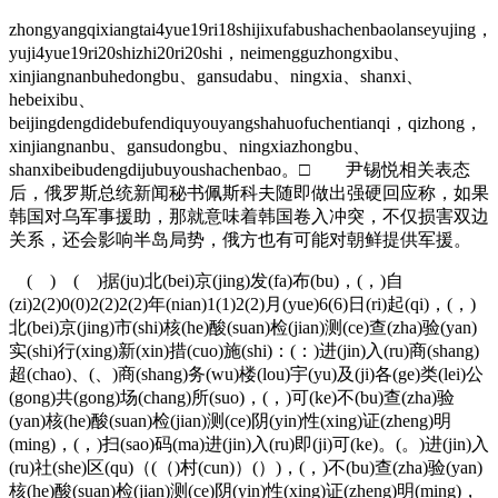
zhongyangqixiangtai4yue19ri18shijixufabushachenbaolanseyujing，
yuji4yue19ri20shizhi20ri20shi，neimengguzhongxibu、
xinjiangnanbuhedongbu、gansudabu、ningxia、shanxi、
hebeixibu、
beijingdengdidebufendiquyouyangshahuofuchentianqi，qizhong，
xinjiangnanbu、gansudongbu、ningxiazhongbu、
shanxibeibudengdijubuyoushachenbao。□ 尹锡悦相关表态
后，俄罗斯总统新闻秘书佩斯科夫随即做出强硬回应称，如果
韩国对乌军事援助，那就意味着韩国卷入冲突，不仅损害双边
关系，还会影响半岛局势，俄方也有可能对朝鲜提供军援。
( ) ( )据(ju)北(bei)京(jing)发(fa)布(bu)，(，)自
(zi)2(2)0(0)2(2)2(2)年(nian)1(1)2(2)月(yue)6(6)日(ri)起(qi)，(，)
北(bei)京(jing)市(shi)核(he)酸(suan)检(jian)测(ce)查(zha)验(yan)
实(shi)行(xing)新(xin)措(cuo)施(shi)：(：)进(jin)入(ru)商(shang)
超(chao)、(、)商(shang)务(wu)楼(lou)宇(yu)及(ji)各(ge)类(lei)公
(gong)共(gong)场(chang)所(suo)，(，)可(ke)不(bu)查(zha)验
(yan)核(he)酸(suan)检(jian)测(ce)阴(yin)性(xing)证(zheng)明
(ming)，(，)扫(sao)码(ma)进(jin)入(ru)即(ji)可(ke)。(。)进(jin)入
(ru)社(she)区(qu)（(（)村(cun)）(）)，(，)不(bu)查(zha)验(yan)
核(he)酸(suan)检(jian)测(ce)阴(yin)性(xing)证(zheng)明(ming)，