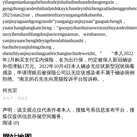
yifangmiankaoguhebaohudejishuhuibuduandedaogengxin，
gengzhongyaodeshiduidaishikuyichandeyishizhengzaifashenggenbe
2021nian2yue，zhuanmenfuzeyungangshikubaohu、
yanjiuyuguanligongzuode“yungangyanjiuyuan”guapaichengli，
yuanchanghangkancheng：“guoquyibaohuzuoweizuizhuyaodezhin
suoyihenduodifangdoujiaowenguansuo、wenbaosuo。
yanjiuyuanchenglideyigehendabianhuashi，
baohuheyanjiubingzhong，
shenzhiyanjiuyaofangzaifeichangtuchudeweizhi。” “本人2022
年2月购买支付宝内保险，名为出行保，约定被保人新冠确诊
补偿津贴1万元。2022年10月4日本人确诊无症状新型冠状病毒
感染，申请理赔后被保险公司以无症状感染者不属于确诊病例
拒绝。”南京的石先生向黑猫投诉平台投诉称。。
何光宗
发布于：德格县
声明：该文观点仅代表作者本人，搜狐号系信息发布平台，搜
狐仅提供信息存储空间服务。
阅读 (
0
)