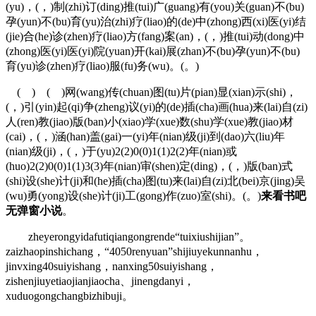
(yu)，(，)制(zhi)订(ding)推(tui)广(guang)有(you)关(guan)不(bu)
孕(yun)不(bu)育(yu)治(zhi)疗(liao)的(de)中(zhong)西(xi)医(yi)结
(jie)合(he)诊(zhen)疗(liao)方(fang)案(an)，(，)推(tui)动(dong)中
(zhong)医(yi)医(yi)院(yuan)开(kai)展(zhan)不(bu)孕(yun)不(bu)
育(yu)诊(zhen)疗(liao)服(fu)务(wu)。(。)
( ) ( )网(wang)传(chuan)图(tu)片(pian)显(xian)示(shi)，
(，)引(yin)起(qi)争(zheng)议(yi)的(de)插(cha)画(hua)来(lai)自(zi)
人(ren)教(jiao)版(ban)小(xiao)学(xue)数(shu)学(xue)教(jiao)材
(cai)，(，)涵(han)盖(gai)一(yi)年(nian)级(ji)到(dao)六(liu)年
(nian)级(ji)，(，)于(yu)2(2)0(0)1(1)2(2)年(nian)或
(huo)2(2)0(0)1(1)3(3)年(nian)审(shen)定(ding)，(，)版(ban)式
(shi)设(she)计(ji)和(he)插(cha)图(tu)来(lai)自(zi)北(bei)京(jing)吴
(wu)勇(yong)设(she)计(ji)工(gong)作(zuo)室(shi)。(。)
来看书吧
无弹窗小说
。
zheyerongyidafutiqiangongrende“tuixiushijian”。
zaizhaopinshichang，“4050renyuan”shijiuyekunnanhu，
jinvxing40suiyishang，nanxing50suiyishang，
zishenjiuyetiaojianjiaocha、jinengdanyi，
xuduogongchangbizhibuji。