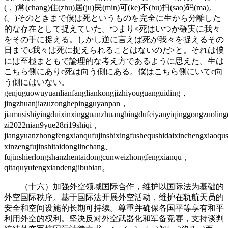
(，)常(chang)住(zhu)居(ju)民(min)可(ke)不(bu)扫(sao)码(ma)。
(。)そのときまで僕は死というものを完全に生から分離した
的な存在として捉えていた。つまり<死はいつか確実に我々
をその手に捉える。しかし逆に言えば死が我々を捉えるその
日までc我々は死に捉えられることはないのだ>と。それは僕
には至極まともで論理的な考え方であるように思えた。生は
こちら側にありc死は向う側にある。僕はこちら側にいてc向
う側にはいない。
genjuguowuyuanlianfangliankongjizhiyouguanguiding，
jingzhuanjiazuzonghepingguyanpan，
jiamusishiyingduixinxingguanzhuangbingdufeiyanyiqinggongzuolin
zi2022nian9yue28ri19shiqi，
jiangyuanzhongfengxianqufujinshixingfushequshidaixinchengxiao
xinzengfujinshitaidonglinchang、
fujinshierlongshanzhentaidongcunweizhongfengxianqu，
qitaquyufengxiandengjibubian。
（十六）加强外空领域国际合作，维护以国际法为基础的
外空国际秩序。基于国际法开展外空活动，维护在轨航天员的
安全和空间设施的长期可持续。尊重并确保各国平等享有和平
利用外空的权利。坚决反对外空武器化和军备竞赛，支持谈判