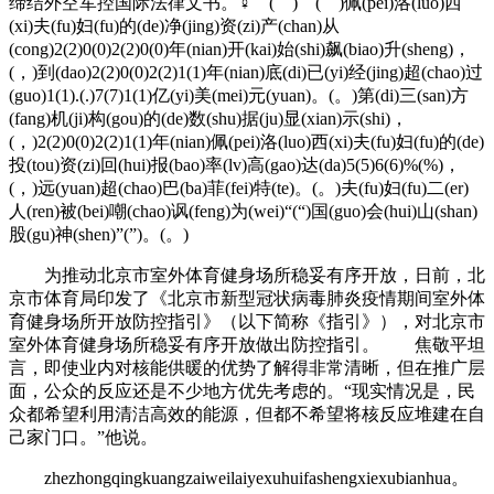
缔结外空军控国际法律文书。♀ ( ) ( )佩(pei)洛(luo)西
(xi)夫(fu)妇(fu)的(de)净(jing)资(zi)产(chan)从
(cong)2(2)0(0)2(2)0(0)年(nian)开(kai)始(shi)飙(biao)升(sheng)，
(，)到(dao)2(2)0(0)2(2)1(1)年(nian)底(di)已(yi)经(jing)超(chao)过
(guo)1(1).(.)7(7)1(1)亿(yi)美(mei)元(yuan)。(。)第(di)三(san)方
(fang)机(ji)构(gou)的(de)数(shu)据(ju)显(xian)示(shi)，
(，)2(2)0(0)2(2)1(1)年(nian)佩(pei)洛(luo)西(xi)夫(fu)妇(fu)的(de)
投(tou)资(zi)回(hui)报(bao)率(lv)高(gao)达(da)5(5)6(6)%(%)，
(，)远(yuan)超(chao)巴(ba)菲(fei)特(te)。(。)夫(fu)妇(fu)二(er)
人(ren)被(bei)嘲(chao)讽(feng)为(wei)“(“)国(guo)会(hui)山(shan)
股(gu)神(shen)”(”)。(。)
为推动北京市室外体育健身场所稳妥有序开放，日前，北
京市体育局印发了《北京市新型冠状病毒肺炎疫情期间室外体
育健身场所开放防控指引》（以下简称《指引》），对北京市
室外体育健身场所稳妥有序开放做出防控指引。 焦敬平坦
言，即使业内对核能供暖的优势了解得非常清晰，但在推广层
面，公众的反应还是不少地方优先考虑的。“现实情况是，民
众都希望利用清洁高效的能源，但都不希望将核反应堆建在自
己家门口。”他说。
zhezhongqingkuangzaiweilaiyexuhuifashengxiexubianhua。