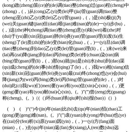
(kong)政(zheng)策(ce)的(de)调(tiao)整(zheng)过(guo)程(cheng)中
(zhong)，(，)从(cong)乙(yi)类(lei)甲(jia)管(guan)调(tiao)整
(zheng)至(zhi)乙(yi)类(lei)乙(yi)管(guan)，(，)是(shi)极(ji)为
(wei)关(guan)键(jian)但(dan)艰(jian)难(nan)的(de)一(yi)步(bu)，
(，)这(zhe)种(zhong)调(tiao)整(zheng)意(yi)味(wei)着(zhe)对
(dui)于(yu)新(xin)冠(guan)肺(fei)炎(yan)管(guan)理(li)发(fa)生
(sheng)了(le)质(zhi)的(de)变(bian)化(hua)，(，)一(yi)旦(dan)调
(tiao)整(zheng)到(dao)乙(yi)类(lei)管(guan)理(li)，(，)未(wei)来
(lai)再(zai)降(jiang)到(dao)丙(bing)类(lei)传(chuan)染(ran)病
(bing)管(guan)理(li)，(，)那(na)就(jiu)是(shi)水(shui)到(dao)渠
(qu)成(cheng)的(de)事(shi)情(qing)了(le)，(，)我(wo)相(xiang)信
(xin)新(xin)冠(guan)肺(fei)炎(yan)最(zui)终(zhong)也(ye)会(hui)
降(jiang)为(wei)丙(bing)类(lei)丙(bing)管(guan)的(de)，(，)对
(dui)此(ci)我(wo)们(men)要(yao)有(you)信(xin)心(xin)，(，)更
(geng)要(yao)有(you)耐(nai)心(xin)。(。)”(”)曾(zeng)光(guang)
称(cheng)。(。)（(（)环(huan)球(qiu)时(shi)报(bao)）(）)
( ) ( )“(“)今(jin)年(nian)比(bi)去(qu)年(nian)招(zhao)工
(gong)更(geng)难(nan)。(。)”(”)袁(yuan)永(yong)华(hua)也(ye)
在(zai)分(fen)析(xi)原(yuan)因(yin)，(，)一(yi)方(fang)面
(mian)，(，)去(qu)年(nian)返(fan)乡(xiang)人(ren)数(shu)远