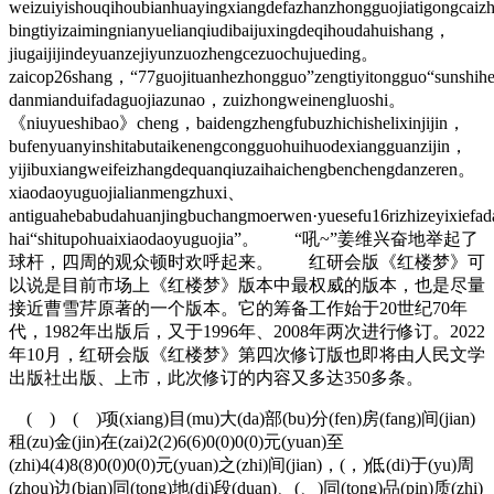
weizuiyishouqihoubianhuayingxiangdefazhanzhongguojiatigongcaiz
bingtiyizaimingnianyuelianqiudibaijuxingdeqihoudahuishang，
jiugaijijindeyuanzejiyunzuozhengcezuochujueding。
zaicop26shang，“77guojituanhezhongguo”zengtiyitongguo“sunshihe
danmianduifadaguojiazunao，zuizhongweinengluoshi。
《niuyueshibao》cheng，baidengzhengfubuzhichishelixinjijin，
bufenyuanyinshitabutaikenengcongguohuihuodexiangguanzijin，
yijibuxiangweifeizhangdequanqiuzaihaichengbenchengdanzeren。
xiaodaoyuguojialianmengzhuxi、
antiguahebabudahuanjingbuchangmoerwen·yuesefu16rizhizeyixiefada
hai“shitupohuaixiaodaoyuguojia”。 “吼~”姜维兴奋地举起了
球杆，四周的观众顿时欢呼起来。 红研会版《红楼梦》可
以说是目前市场上《红楼梦》版本中最权威的版本，也是尽量
接近曹雪芹原著的一个版本。它的筹备工作始于20世纪70年
代，1982年出版后，又于1996年、2008年两次进行修订。2022
年10月，红研会版《红楼梦》第四次修订版也即将由人民文学
出版社出版、上市，此次修订的内容又多达350多条。
( ) ( )项(xiang)目(mu)大(da)部(bu)分(fen)房(fang)间(jian)
租(zu)金(jin)在(zai)2(2)6(6)0(0)0(0)元(yuan)至
(zhi)4(4)8(8)0(0)0(0)元(yuan)之(zhi)间(jian)，(，)低(di)于(yu)周
(zhou)边(bian)同(tong)地(di)段(duan)、(、)同(tong)品(pin)质(zhi)