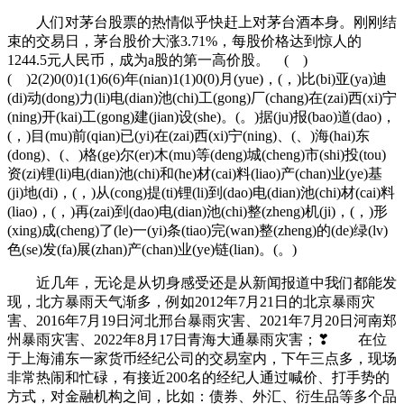
人们对茅台股票的热情似乎快赶上对茅台酒本身。刚刚结
束的交易日，茅台股价大涨3.71%，每股价格达到惊人的
1244.5元人民币，成为a股的第一高价股。 ( )
( )2(2)0(0)1(1)6(6)年(nian)1(1)0(0)月(yue)，(，)比(bi)亚(ya)迪
(di)动(dong)力(li)电(dian)池(chi)工(gong)厂(chang)在(zai)西(xi)宁
(ning)开(kai)工(gong)建(jian)设(she)。(。)据(ju)报(bao)道(dao)，
(，)目(mu)前(qian)已(yi)在(zai)西(xi)宁(ning)、(、)海(hai)东
(dong)、(、)格(ge)尔(er)木(mu)等(deng)城(cheng)市(shi)投(tou)
资(zi)锂(li)电(dian)池(chi)和(he)材(cai)料(liao)产(chan)业(ye)基
(ji)地(di)，(，)从(cong)提(ti)锂(li)到(dao)电(dian)池(chi)材(cai)料
(liao)，(，)再(zai)到(dao)电(dian)池(chi)整(zheng)机(ji)，(，)形
(xing)成(cheng)了(le)一(yi)条(tiao)完(wan)整(zheng)的(de)绿(lv)
色(se)发(fa)展(zhan)产(chan)业(ye)链(lian)。(。)
近几年，无论是从切身感受还是从新闻报道中我们都能发
现，北方暴雨天气渐多，例如2012年7月21日的北京暴雨灾
害、2016年7月19日河北邢台暴雨灾害、2021年7月20日河南郑
州暴雨灾害、2022年8月17日青海大通暴雨灾害；❣ 在位
于上海浦东一家货币经纪公司的交易室内，下午三点多，现场
非常热闹和忙碌，有接近200名的经纪人通过喊价、打手势的
方式，对金融机构之间，比如：债券、外汇、衍生品等多个品