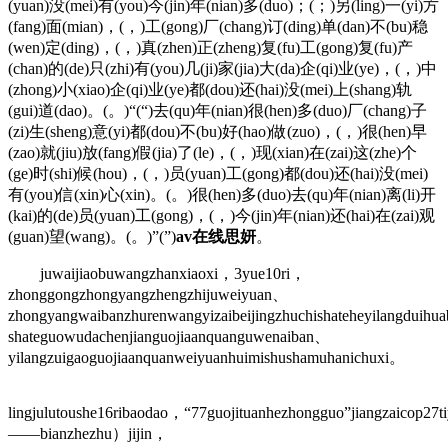
(yuan)没(mei)有(you)今(jin)年(nian)多(duo)；(；)另(ling)一(yi)方
(fang)面(mian)，(，)工(gong)厂(chang)订(ding)单(dan)不(bu)稳
(wen)定(ding)，(，)真(zhen)正(zheng)复(fu)工(gong)复(fu)产
(chan)的(de)只(zhi)有(you)几(ji)家(jia)大(da)企(qi)业(ye)，(，)中
(zhong)小(xiao)企(qi)业(ye)都(dou)还(hai)没(mei)上(shang)轨
(gui)道(dao)。(。)“(“)去(qu)年(nian)很(hen)多(duo)厂(chang)子
(zi)生(sheng)意(yi)都(dou)不(bu)好(hao)做(zuo)，(，)很(hen)早
(zao)就(jiu)放(fang)假(jia)了(le)，(，)现(xian)在(zai)这(zhe)个
(ge)时(shi)候(hou)，(，)员(yuan)工(gong)都(dou)还(hai)没(mei)
有(you)信(xin)心(xin)。(。)很(hen)多(duo)去(qu)年(nian)离(li)开
(kai)的(de)员(yuan)工(gong)，(，)今(jin)年(nian)还(hai)在(zai)观
(guan)望(wang)。(。)”(”)
av在线思妍
。
juwaijiaobuwangzhanxiaoxi，3yue10ri，
zhonggongzhongyangzhengzhijuweiyuan、
zhongyangwaibanzhurenwangyizaibeijingzhuchishateheyilangduihu
shateguowudachenjianguojiaanquanguwenaiban、
yilangzuigaoguojiaanquanweiyuanhuimishushamuhanichuxi。
lingjulutoushe16ribaodao，“77guojituanhezhongguo”jiangzaicop27t
——bianzhezhu）jijin，