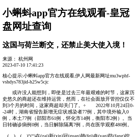
小蝌蚪app官方在线观看-皇冠
盘网址查询
这国与荷兰断交，还禁止美大使入境！
来源：
杭州网
2023-07-10 17:41:23
核心提示:小蝌蚪app官方在线观看,伊人网最新网址mu3wphf-
vshdys783jid-h25w5cjc
或许没人能想到，即使是过去三年最艰难的时节，这家历
史悠久的商超还在维持运营，然而，在社会面放开管控仅仅不
到3个月的时间，这家商超却关门了。÷ 2022年10月24日0-
-24时，湖南省报告新增无症状感染者77例，其中境外输入0
例，本土77例（邵阳市61例，怀化市14例，衡阳市2例）。当
日转确诊病例0例，当日解除隔离7例，尚在医学观察480例。
( ) ( )“(“)在(zai)新(xin)冠(guan)肺(fei)炎(yan)防(fang)控