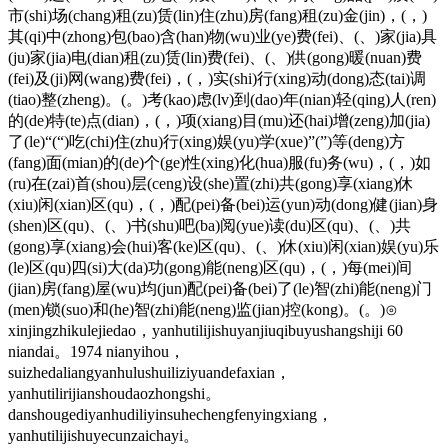
市(shi)场(chang)租(zu)赁(lin)住(zhu)房(fang)租(zu)金(jin)，(，)
其(qi)中(zhong)包(bao)含(han)物(wu)业(ye)费(fei)、(、)家(jia)具
(ju)家(jia)电(dian)租(zu)赁(lin)费(fei)、(、)供(gong)暖(nuan)费
(fei)及(ji)网(wang)费(fei)，(，)实(shi)行(xing)动(dong)态(tai)调
(tiao)整(zheng)。(。)考(kao)虑(lv)到(dao)年(nian)轻(qing)人(ren)
的(de)特(te)点(dian)，(，)项(xiang)目(mu)还(hai)增(zeng)加(jia)
了(le)“(“)吃(chi)住(zhu)行(xing)娱(yu)学(xue)”(”)等(deng)方
(fang)面(mian)的(de)个(ge)性(xing)化(hua)服(fu)务(wu)，(，)如
(ru)在(zai)首(shou)层(ceng)设(she)置(zhi)共(gong)享(xiang)休
(xiu)闲(xian)区(qu)，(，)配(pei)备(bei)运(yun)动(dong)健(jian)身
(shen)区(qu)、(、)书(shu)吧(ba)阅(yue)读(du)区(qu)、(、)共
(gong)享(xiang)会(hui)客(ke)区(qu)、(、)休(xiu)闲(xian)娱(yu)乐
(le)区(qu)四(si)大(da)功(gong)能(neng)区(qu)，(，)每(mei)间
(jian)房(fang)屋(wu)均(jun)配(pei)备(bei)了(le)智(zhi)能(neng)门
(men)锁(suo)和(he)智(zhi)能(neng)监(jian)控(kong)。(。)⊙
xinjingzhikulejiedao，yanhutilijishuyanjiuqibuyushangshiji 60
niandai。1974 nianyihou，
suizhedaliangyanhulushuiliziyuandefaxian，
yanhutilirijianshoudaozhongshi。
danshougediyanhudiliyinsuhechengfenyingxiang，
yanhutilijishuyecunzaichayi。