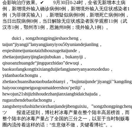
会影响治疗效果。✔ 9月30日0-24时，全省无新增本土病
例，新增境外输入确诊病例0例，新增境外输入无症状感染者1
例（为菲律宾输入），新增疑似病例0例，新增死亡病例0例，
当日出院病例0例，当日解除无症状感染者医学观察11例（武
汉市1例，鄂州市1例，恩施州8例；境外输入1例）。
duici，songzhongpingjieshaocheng，
taijun“jiyangji”lanyangjianyiyou50yuniandejianling，
erqieshimeijuntaotaizhihouzugeitaijunde，
zhetiaojunjianyijinglaojiubukan，bukanyiji，
qisuoanzhuangde“jingquezhidao”dewuqi，
baokuofangkongtixixiangduijiefangjuneryanyaoruodeduo，
yidanbaofachongtu，
zhetiaochuansihaotaobudaobianyi，“bujintaijunde‘jiyangji’‘kangdin
haiyoucongmeiguogoumaideershou‘peiliji’，
hewojun21shijizhihoudezhanjianxiangbidaichajuda，
ruguozhendebaofachongtu，
zangshenyufushizhexiezhanjiandejibenguixiu。”songzhongpingche
ツ 报道还提到，博社村冰毒产量在整个陆丰高居榜首，而
整个陆丰的冰毒产量占了全国的三分之一，以至于当时制贩毒
圈内流传着这样的话：“生意做不做，关键看博社”。。