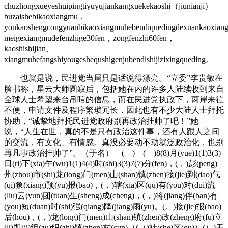
chuzhongxueyeshuipingtiyuyujiankangxuekekaoshi（jiunianji）
buzaishebikaoxiangmu，
youkaoshengcongyuanbikaoxiangmuhebendiquedingdexuankaoxia
meigexiangmudefenzhige30fen，zongfenzhi60fen，
kaoshishijian、
xiangmuhefangshiyougeshequshigenjubendishijizixingqueding。
也就是说，民进党当局只是话说得漂亮。“立委”李贵敏在
脸书称，星云大师圆寂后，包括她在内的许多人陆续收到来自
全球人士希望来台吊唁的信息，而在民进党执政下，两岸来往
不便，申请文件及程序繁琐冗长，因此也有不少大陆人士拜托
协助，“诚挚地拜托民进党政府别再政治挂帅了吧！”她
说，“人生在世，真的不是只有政治这件事，还有人跟人之间
的交流，有文化、有情感。真没必要动不动就泛政治化，也别
再凡事政治挂帅了”。（于名） ( ) ( )8(8)月(yue)1(1)3(3)
日(ri)下(xia)午(wu)1(1)4(4)时(shi)3(3)7(7)分(fen)，(，)彭(peng)
州(zhou)市(shi)龙(long)门(men)山(shan)镇(zhen)接(jie)到(dao)气
(qi)象(xiang)预(yu)报(bao)，(，)辖(xia)区(qu)有(you)对(dui)流
(liu)云(yun)团(tuan)生(sheng)成(cheng)，(，)将(jiang)伴(ban)有
(you)短(duan)时(shi)强(qiang)降(jiang)雨(yu)。(。)接(jie)报(bao)
后(hou)，(，)龙(long)门(men)山(shan)镇(zhen)政(zheng)府(fu)立
(li)即(ji)组(zu)织(zhi)镇(zhen)村(cun)（(（)社(she)区(qu)）(）)干