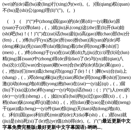
(wei)的(de)霸(ba)凌(ling)行(xing)为(wei)。(。)强(qiang)权(quan)
不(bu)是(shi)公(gong)理(li)”(”)。(。)
( ) ( )“(“)中(zhong)国(guo)的(de)第(di)一(yi)颗(ke)原
(yuan)子(zi)弹(dan)，(，)就(jiu)从(cong)这(zhe)里(li)开(kai)始
(shi)吧(ba)！(！)”(”)在(zai)话(hua)剧(ju)高(gao)潮(chao)部(bu)分
(fen)，(，)傅(fu)宇(yu)杰(jie)所(suo)扮(ban)演(yan)的(de)邓
(deng)稼(jia)先(xian)带(dai)领(ling)着(zhe)同(tong)事(shi)们
(men)，(，)终(zhong)于(yu)在(zai)第(di)九(jiu)次(ci)理(li)论(lun)
精(jing)算(suan)中(zhong)得(de)到(dao)了(le)与(yu)前(qian)八
(ba)次(ci)完(wan)全(quan)吻(wen)合(he)的(de)结(jie)果(guo)，
(，)他(ta)们(men)成(cheng)功(gong)了(le)！(！)舞(wu)台(tai)上
(shang)，(，)邓(deng)稼(jia)先(xian)和(he)同(tong)事(shi)们(men)
激(ji)动(dong)地(di)拥(yong)抱(bao)在(zai)一(yi)起(qi)，(，)留
(liu)下(xia)这(zhe)样(yang)一(yi)句(ju)话(hua)：(：)“(“)人(ren)的
(de)一(yi)生(sheng)，(，)如(ru)白(bai)驹(ju)过(guo)隙(xi)，(，)
稍(shao)纵(zong)即(ji)逝(shi)，(，)但(dan)要(yao)是(shi)能(neng)
干(gan)成(cheng)一(yi)件(jian)惊(jing)天(tian)动(dong)地(di)、
(、)利(li)国(guo)利(li)民(min)的(de)大(da)事(shi)，(，)那(na)就
(jiu)是(shi)死(si)了(le)也(ye)值(zhi)得(de)。(。)”(”)
最近更新中文
字幕免费完整版(最好更新中文字幕国语)-哟哟...
。