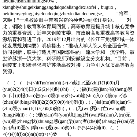
neidikejishizhihuifuge40%，
xiangbiyehuigeixianggangdaiqudaliangdexiaofei，buguo，
neidirenyeyinggaiyefendeqingzhexiediandechengse。 “将军，
来啦！”一名校尉眼中带着兴奋的神色冲到张辽身边。 对
此，铜陵市教育和体育局回复，高等教育是提升城市核心竞争
力的重要资源，近年来铜陵市委、市政府高度重视高等教育资
源培育和引进工作。2019年12月出台的《长江三角洲区域一体
化发展规划纲要》明确提出：“推动大学大院大所全面合作、
协同创新，联手打造具有国际影响的一流大学和一流学科。鼓
励沪苏浙一流大学、科研院所到安徽设立分支机构。”目前，
铜陵市正积极寻求与沪苏浙高校对接，力争引入优质高等教育
资源。
( ) ( )<(<)f(f)o(o)n(n)t(t)>(>)截(jie)至(zhi)1(1)0(0)月
(yue)2(2)4(4)日(ri)2(2)4(4)时(shi)，(，)福(fu)建(jian)省(sheng)累
(lei)计(ji)报(bao)告(gao)境(jing)外(wai)输(shu)入(ru)确(que)诊
(zhen)病(bing)例(li)2(2)5(5)0(0)4(4)例(li)，(，)目(mu)前(qian)住
(zhu)院(yuan)1(1)7(7)0(0)例(li)，(，)无(wu)死(si)亡(wang)病
(bing)例(li)；(；)现(xian)有(you)境(jing)外(wai)输(shu)入(ru)无
(wu)症(zheng)状(zhuang)感(gan)染(ran)者(zhe)尚(shang)在(zai)隔
(ge)离(li)医(yi)学(xue)观(guan)察(cha)5(5)4(4)例(li)。(。)
<(<)/(/)f(f)o(o)n(n)t(t)>(>)☢ 4。