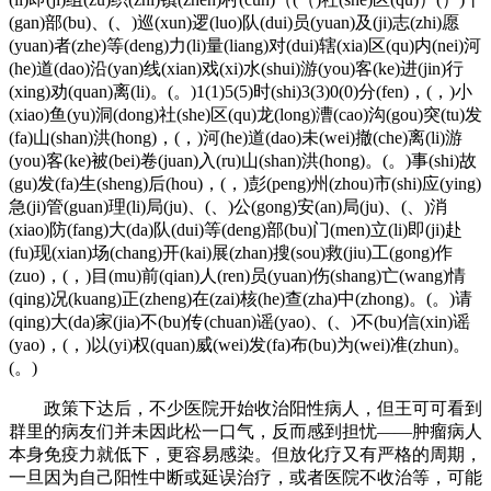
(gan)部(bu)、(、)巡(xun)逻(luo)队(dui)员(yuan)及(ji)志(zhi)愿
(yuan)者(zhe)等(deng)力(li)量(liang)对(dui)辖(xia)区(qu)内(nei)河
(he)道(dao)沿(yan)线(xian)戏(xi)水(shui)游(you)客(ke)进(jin)行
(xing)劝(quan)离(li)。(。)1(1)5(5)时(shi)3(3)0(0)分(fen)，(，)小
(xiao)鱼(yu)洞(dong)社(she)区(qu)龙(long)漕(cao)沟(gou)突(tu)发
(fa)山(shan)洪(hong)，(，)河(he)道(dao)未(wei)撤(che)离(li)游
(you)客(ke)被(bei)卷(juan)入(ru)山(shan)洪(hong)。(。)事(shi)故
(gu)发(fa)生(sheng)后(hou)，(，)彭(peng)州(zhou)市(shi)应(ying)
急(ji)管(guan)理(li)局(ju)、(、)公(gong)安(an)局(ju)、(、)消
(xiao)防(fang)大(da)队(dui)等(deng)部(bu)门(men)立(li)即(ji)赴
(fu)现(xian)场(chang)开(kai)展(zhan)搜(sou)救(jiu)工(gong)作
(zuo)，(，)目(mu)前(qian)人(ren)员(yuan)伤(shang)亡(wang)情
(qing)况(kuang)正(zheng)在(zai)核(he)查(zha)中(zhong)。(。)请
(qing)大(da)家(jia)不(bu)传(chuan)谣(yao)、(、)不(bu)信(xin)谣
(yao)，(，)以(yi)权(quan)威(wei)发(fa)布(bu)为(wei)准(zhun)。
(。)
政策下达后，不少医院开始收治阳性病人，但王可可看到
群里的病友们并未因此松一口气，反而感到担忧——肿瘤病人
本身免疫力就低下，更容易感染。但放化疗又有严格的周期，
一旦因为自己阳性中断或延误治疗，或者医院不收治等，可能