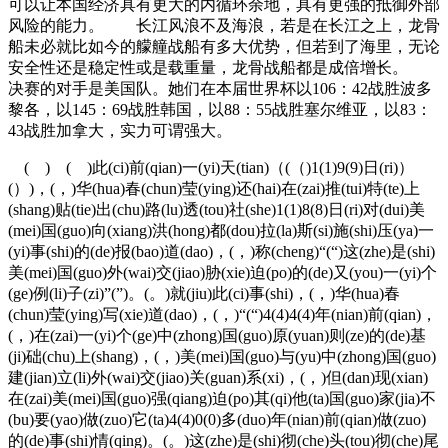
可以让本国经济具有更大的内循环余地，具有更强的抵御外部
风险的能力。 长江风浪不及海浪，若是在长江之上，龙骨
船未必就比如今的艨艟战船有多大优势，但若到了海里，无论
安全性还是稳定性或是载重量，龙骨战船都是成倍增长。
决赛的对手是美国队。她们在本届世界杯以106：42战胜波多
黎各，以145：69战胜韩国，以88：55战胜塞尔维亚，以83：
43战胜加拿大，实力可谓强大。
( ) ( )此(ci)前(qian)一(yi)天(tian)（(（)1(1)9(9)日(ri)）
(）)，(，)华(hua)春(chun)莹(ying)还(hai)在(zai)推(tui)特(te)上
(shang)贴(tie)出(chu)路(lu)透(tou)社(she)1(1)8(8)日(ri)对(dui)美
(mei)国(guo)向(xiang)洪(hong)都(dou)拉(la)斯(si)施(shi)压(ya)一
(yi)事(shi)的(de)报(bao)道(dao)，(，)称(cheng)“(“)这(zhe)是(shi)
美(mei)国(guo)外(wai)交(jiao)胁(xie)迫(po)的(de)又(you)一(yi)个
(ge)例(li)子(zi)”(”)。(。)就(jiu)此(ci)事(shi)，(，)华(hua)春
(chun)莹(ying)写(xie)道(dao)，(，)“(“)4(4)4(4)年(nian)前(qian)，
(，)在(zai)一(yi)个(ge)中(zhong)国(guo)原(yuan)则(ze)的(de)基
(ji)础(chu)上(shang)，(，)美(mei)国(guo)与(yu)中(zhong)国(guo)
建(jian)立(li)外(wai)交(jiao)关(guan)系(xi)，(，)但(dan)现(xian)
在(zai)美(mei)国(guo)强(qiang)迫(po)其(qi)他(ta)国(guo)家(jia)不
(bu)要(yao)做(zuo)它(ta)4(4)0(0)多(duo)年(nian)前(qian)做(zuo)
的(de)事(shi)情(qing)。(。)这(zhe)是(shi)彻(che)头(tou)彻(che)尾