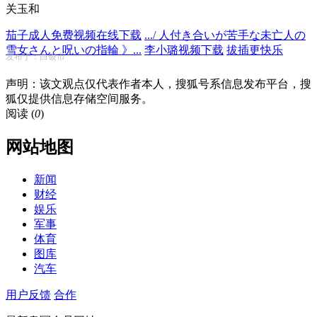
关玉和
茄子成人免费视频在线下载
.../ 人付き合いが苦手な未亡人の
雪女さんと呪いの指輪 》...
李小璐视频下载
拔插更快乐
发布于：白银市
声明：该文观点仅代表作者本人，搜狐号系信息发布平台，搜
狐仅提供信息存储空间服务。
阅读 (
0
)
网站地图
新闻
财经
娱乐
军事
体育
图库
汽车
用户反馈
合作