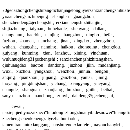
70gedazhongchengshifangdichanjiagetongjiyiersanxianchengshihua
yixianchengshizhibeijing、shanghai、guangzhou、
shenzhendeng4gechengshi；erxianchengshizhitianjin、
shijiazhuang、taiyuan、huhehaote、shenyang、dalian、
changchun、haerbin、nanjing、hangzhou、ningbo、hefei、
fuzhou、shamen、nanchang、jinan、qingdao、zhengzhou、
wuhan、changsha、nanning、haikou、zhongqing、chengdou、
guiyang、kunming、xian、lanzhou、xining、yinchuan、
wulumuqideng31gechengshi；sanxianchengshizhitangshan、
qinhuangdao、baotou、dandong、jinzhou、jilin、mudanjiang、
wuxi、xuzhou、yangzhou、wenzhou、jinhua、bengbu、
anqing、quanzhou、jiujiang、ganzhou、yantai、jining、
luoyang、pingdingshan、yichang、xiangyang、yueyang、
changde、shaoguan、zhanjiang、huizhou、guilin、beihai、
sanya、luzhou、nanchong、zunyi、dalideng35gechengshi。
ciwai，
naxiejiqiediyaozaizheci“huodong”zhongzhuanyibidesuowei“huangd
zhechengsehenkenengzaiyezhaibudiaole，
tamenjirantantuxianggangshaoshurendexiaofeie，nayouchaoyiri，