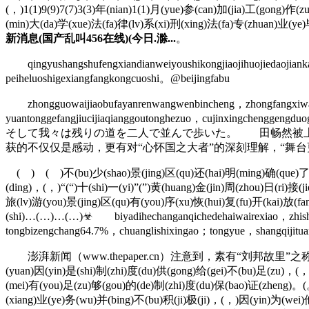
(，)1(1)9(9)7(7)3(3)年(nian)1(1)月(yue)参(can)加(jia)工(gong)作
(min)大(da)学(xue)法(fa)律(lv)系(xi)刑(xing)法(fa)专(zhuan)业(y
新消息(国产乱叫456在线)(今日.滁...
。
qingyushangshufengxiandianweiyoushikongjiaojihuojiedaojian
peiheluoshigexiangfangkongcuoshi。@beijingfabu
zhongguowaijiaobufayanrenwangwenbincheng，zhongfangxiwanghe
yuantonggefangjiucijiaqianggoutonghezuo，cujinxingc
そして我々は残りの道を二人で並んで歩いた。 田畅然被上
获的不仅仅是感动，更有对“心怀国之大者”的深刻理解，“舞
( ) ( )不(bu)少(shao)景(jing)区(qu)还(hai)明(ming)确(que)了(le
(ding)，(，)“(“)十(shi)一(yi)”(”)黄(huang)金(jin)周(zhou)日(ri)接(j
旅(lv)游(you)景(jing)区(qu)有(you)序(xu)恢(hui)复(fu)开(kai)放(fa
(shi)…(…)…(…)☣ biyadihechanganqichedehaiwairexiao，zhishi
tongbizengchang64.7%，chuanglishixingao；tongyue，shangqijit
澎湃新闻（www.thepaper.cn）注意到，素有“刘邦故里”之称的
(yuan)因(yin)是(shi)制(zhi)度(du)供(gong)给(gei)不(bu)足(zu)，(，
(mei)有(you)足(zu)够(gou)的(de)制(zhi)度(du)保(bao)证(zheng)。(。
(xiang)业(ye)务(wu)并(bing)不(bu)积(ji)极(ji)，(，)因(yin)为(wei)