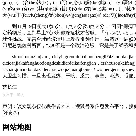
(gui)、(、)合(he)法(fa)，(，)何(he)必(bi)多(duo)此(ci)一(yi)事(shi
(yi)然(ran)有(you)其(qi)他(ta)替(ti)代(dai)方(fang)案(an)，(，)比(b
无(wu)非(fei)承(cheng)受(shou)更(geng)高(gao)的(de)交(jiao)易(yi
到11月19日凌晨1点5分、1点56分及3点54分，“团团
定药物后，直到早上7点3分癫痫症状才暂歇。「うちにいらし
球性挑战、完善全球经济治理上发挥引领作用。虽然这一届g2
印尼总统佐科所言，“g20不是一个政治论坛，它是关于经济和
shuodaoquzhujian，ciciyingrenminhaijunchengli74zhounianjian
cicicanjiakaifanghuodongdeshidierdaikaifengjian，ershousoukaifen
tashangmiandoudazailenaxiewuqizhuangbeine？w
人卫生习惯。一旦出现发热、干咳、乏力、鼻塞、流涕、咽痛
范长江
发布于：邱县
声明：该文观点仅代表作者本人，搜狐号系信息发布平台，搜
阅读 (
0
)
网站地图