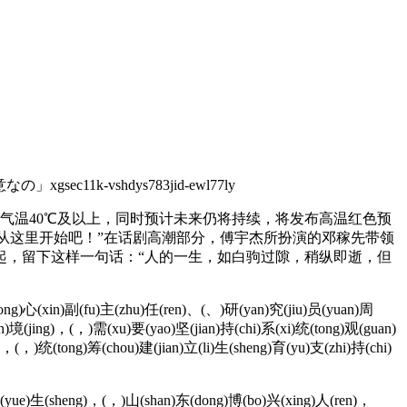
-vshdys783jid-ewl77ly
气温40℃及以上，同时预计未来仍将持续，将发布高温红色预
就从这里开始吧！”在话剧高潮部分，傅宇杰所扮演的邓稼先带领
起，留下这样一句话：“人的一生，如白驹过隙，稍纵即逝，但
ong)心(xin)副(fu)主(zhu)任(ren)、(、)研(yan)究(jiu)员(yuan)周
)境(jing)，(，)需(xu)要(yao)坚(jian)持(chi)系(xi)统(tong)观(guan)
，(，)统(tong)筹(chou)建(jian)立(li)生(sheng)育(yu)支(zhi)持(chi)
月(yue)生(sheng)，(，)山(shan)东(dong)博(bo)兴(xing)人(ren)，