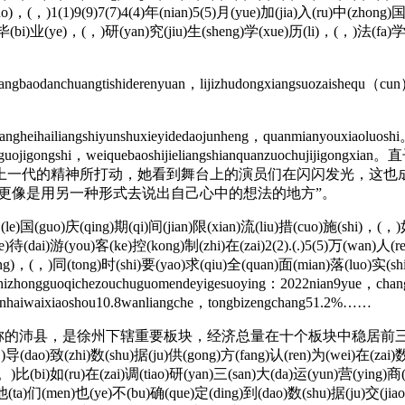
(zuo)，(，)1(1)9(9)7(7)4(4)年(nian)5(5)月(yue)加(jia)入(ru)中(zho
e)毕(bi)业(ye)，(，)研(yan)究(jiu)生(sheng)学(xue)历(li)，(，)法(fa)
kangbaodanchuangtishiderenyuan，lijizhudongxiangsuozaishequ（
ihailiangshiyunshuxieyidedaojunheng，quanmianyouxiaoluoshi。z
henggengduoguojigongshi，weiquebaoshijieliangshianqu
一代的精神所打动，她看到舞台上的演员们在闪闪发光，这也
台更像是用另一种形式去说出自己心中的想法的地方”。
)国(guo)庆(qing)期(qi)间(jian)限(xian)流(liu)措(cuo)施(shi)，(，)
ie)待(dai)游(you)客(ke)控(kong)制(zhi)在(zai)2(2).(.)5(5)万(wan)人(
ng)，(，)同(tong)时(shi)要(yao)求(qiu)全(quan)面(mian)落(luo)实(shi
zhongguoqichezouchuguomendeyigesuoying：2022nian9yue，changc
uanhaiwaixiaoshou10.8wanliangche，tongbizengchang51.2%……
沛县，是徐州下辖重要板块，经济总量在十个板块中稳居前三甲。✿ ( ) ( )
)导(dao)致(zhi)数(shu)据(ju)供(gong)方(fang)认(ren)为(wei)在(zai)数
)比(bi)如(ru)在(zai)调(tiao)研(yan)三(san)大(da)运(yun)营(ying)商(
他(ta)们(men)也(ye)不(bu)确(que)定(ding)到(dao)数(shu)据(ju)交(jia