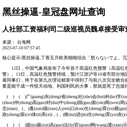
黑丝操逼-皇冠盘网址查询
人社部工资福利司二级巡视员魏卓接受审
来源：
台海网
2023-07-10 07:57:45
核心提示:黑丝操逼,丁香五月欧美啪啪综合「怒らないでよ。冗談で言った
12日，中国气象局发布了今年首个高温红色预警（高温红色预
警）。13日，高温红色预警持续，预计江浙沪等10省市部分地
着同事们，终于在第九次理论精算中得到了与前八次完全吻合
要是能干成一件惊天动地、利国利民的大事，那就是死了也值得
( ) ( )广(guang)东(dong)省(sheng)社(she)会(hui)科(ke)学(xue)
(zhou)仲(zhong)高(gao)对(dui)中(zhong)国(guo)新(xin)闻(wen)周(z
念(nian)、(、)遵(zun)循(xun)人(ren)口(kou)生(sheng)育(yu)规(gui)律
政(zheng)策(ce)体(ti)系(xi)，(，)推(tui)进(jin)生(sheng)育(yu)友(y
( ) ( )据(ju)最(zui)高(gao)法(fa)官(guan)网(wang)显(xian)示(sh