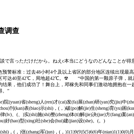
查调查
だけだから。ねえc本当にどうなのどんなことが得意なの」xgsec11k
警标准：过去48小时4个及以上省区的部分地区连续出现最高
区可达40至42℃，局地超42℃。☢ “中国的第一颗原子弹，
的结果，他们成功了！舞台上，邓稼先和同事们激动地拥抱在一
。”
院(yuan)省(sheng)人(ren)才(cai)发(fa)展(zhan)研(yan)究(jiu)中(zh
hou)刊(kan)表(biao)示(shi)，(，)破(po)解(jie)生(sheng)育(yu)困(kun
(lv)、(、)实(shi)施(shi)整(zheng)体(ti)解(jie)决(jue)方(fang)案(an)
ou)好(hao)型(xing)社(she)会(hui)建(jian)设(she)。(。)
i)，(，)张(zhang)军(jun)，(，)1(1)9(9)5(5)6(6)年(nian)1(1)0(0)