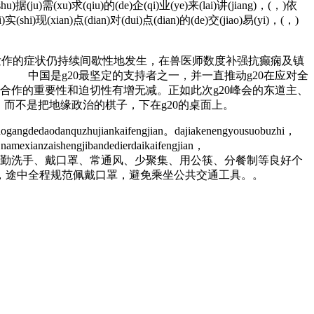
hu)据(ju)需(xu)求(qiu)的(de)企(qi)业(ye)来(lai)讲(jiang)，(，)依
)实(shi)现(xian)点(dian)对(dui)点(dian)的(de)交(jiao)易(yi)，(，)
团”发作的症状仍持续间歇性地发生，在兽医师数度补强抗癫痫及镇
 中国是g20最坚定的支持者之一，并一直推动g20在应对全
合作的重要性和迫切性有增无减。正如此次g20峰会的东道主、
，而不是把地缘政治的棋子，下在g20的桌面上。
ogangdedaodanquzhujiankaifengjian。dajiakenengyousuobuzhi，
。namexianzaishengjibandedierdaikaifengjian，
↓☁ 四、增强个人防护意识。坚持勤洗手、戴口罩、常通风、少聚集、用公筷、分餐制等良好个
，途中全程规范佩戴口罩，避免乘坐公共交通工具。。