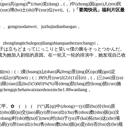
ng)国(guo)共(gong)产(chan)党(dang)，(，)中(zhong)国(guo)人(ren)民
学(xue)博(bo)士(shi)学(xue)位(wei)。(。)
「要闻快讯」福利片区最
cun）、gongzuodanwei、juzhujiudianbaogao，
hongfangtichuleguojiliangshianquanhezuochangyi，
anzuochujijigongxian。直子は立ちどまってにっこりと笑いc僕の腕をそっとつかんだ。
成为她加入剧组的原因。在一轮又一轮的排演中，她发现自己收
如(ru)：(：)黄(huang)山(shan)风(feng)景(jing)区(qu)规(gui)定
ren)以(yi)内(nei)；(；)9(9)月(yue)2(2)1(1)日(ri)，(，)三(san)亚(ya)
)限(xian)流(liu)5(5)0(0)%(%)等(deng)防(fang)控(kong)措(cuo)施
hengqichehaiwaixiaoshouxinche1.88wanliang，
“(“)其(qi)中(zhong)一(yi)部(bu)分(fen)原
(shu)据(ju)交(jiao)易(yi)所(suo)出(chu)售(shou)数(shu)据(ju)没
shang)时(shi)他(ta)们(men)对(dui)于(yu)开(kai)拓(tuo)这(zhe)项
o)易(yi)所(suo)出(chu)售(shou)数(shu)据(ju)是(shi)否(fou)合(he)规