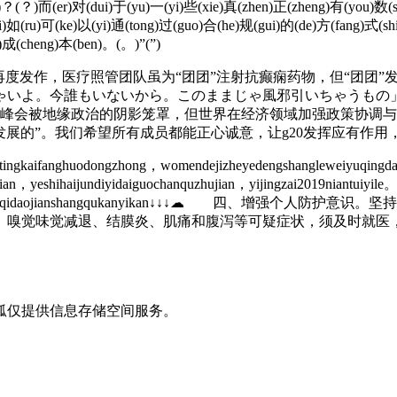
)？(？)而(er)对(dui)于(yu)一(yi)些(xie)真(zhen)正(zheng)有(you)数(s
i)如(ru)可(ke)以(yi)通(tong)过(guo)合(he)规(gui)的(de)方(fang)式(shi
)成(cheng)本(ben)。(。)”(”)
”癫痫再度发作，医疗照管团队虽为“团团”注射抗癫痫药物，但“团
ゃいよ。今誰もいないから。このままじゃ風邪引いちゃうもの」
0峰会被地缘政治的阴影笼罩，但世界在经济领域加强政策协调与
发展的”。我们希望所有成员都能正心诚意，让g20发挥应有作用
tingkaifanghuodongzhong，womendejizheyedengshangleweiyuqingda
gjian，yeshihaijundiyidaiguochanquzhujian，yijingzai2019niantuiyile
omengensuijizheyiqidaojianshangqukanyikan↓↓
、嗅觉味觉减退、结膜炎、肌痛和腹泻等可疑症状，须及时就医
狐仅提供信息存储空间服务。