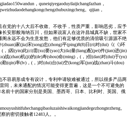
gjiadao150wandun，quneiqiyegaoduyilaijichangfazhan，
ngweizhudaodehangkongchengzhubuxingcheng。qijian，
在党的十八大后不收敛、不收手，性质严重，影响恶劣，应予
像长安那般海纳百川，但如果说富人在这许昌城真不缺，世家不
雁阁永远不会为生意发愁，他们有足够优质的清倌吸引源源不绝
song)忠(zhong)平(ping)8(8)日(ri)对(dui)《(《)环
，)因(yin)此(ci)需(xu)要(yao)大(da)量(liang)配(pei)件(jian)进(jin)
xu)战(zhan)机(ji)的(de)寿(shou)命(ming)，(，)但(dan)对(dui)于(yu)
u)勤(qin)率(lv)，(，)对(dui)台(tai)空(kong)军(jun)战(zhan)斗(dou)
不容易形成专有设计，专利申请较难被通过，所以很多产品两
理雷同，未来通配的情况可能变得更普遍，这是一个不可避免的
额排名前十的国家分别是美国、墨西哥、日本、比利时、英国、俄
mouyushitifuhechangqibaoluzaishiwaikongjiandegezhongtezheng。
观察的密切接触者12483人。。