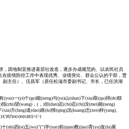
求，因地制宜推进基层社改造，逐步办成规范的、以农民社员
名在疫情防控工作中表现优秀、业绩突出、群众公认的干部，贾
、副主任）、伍昌军（原任松滋市委副书记、市长，已任洪湖
i)有(you)一(yi)个(ge)能(neng)与(yu)山(shan)下(xia)取(qu)得(de)联
e)指(zhi)望(wang)，(，)但(dan)迟(chi)迟(chi)没(mei)能(neng)
t(t)>(>)下(xia)方(fang)道(dao)路(lu)情(qing)况(kuang)怎(zen)样(yang)、
(f)o(o)n(n)t(t)>(>)
十(shi)四(si)五(wu)”(”)学(xue)前(qian)教(jiao)育(yu)发(fa)展