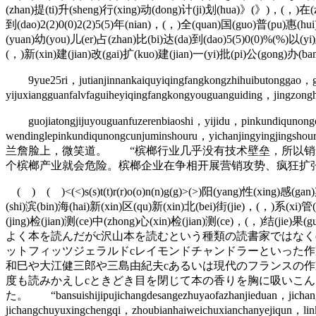
(zhan)提(ti)升(sheng)行(xing)动(dong)计(ji)划(hua)》(》)，(，)在(zai)
到(dao)2(2)0(0)2(2)5(5)年(nian)，(，)全(quan)国(guo)普(pu)惠(hu
(yuan)幼(you)儿(er)占(zhan)比(bi)达(da)到(dao)5(5)0(0)%(%)以(y
(，)新(xin)建(jian)改(gai)扩(kuo)建(jian)一(yi)批(pi)公(gong)办(ba
9yue25ri，jutianjinnankaiquyiqingfangkongzhihuibutonggao，ge
yijuxiangguanfalvfaguiheyiqingfangkongyouguanguiding，jingzong
guojiatongjijuyouguanfuzerenbiaoshi，yijidu，pinkundiqunongc
wendinglepinkundiqunongcunjuminshouru，yichanjingyingj
兰詹脸上，微笑道。 “槟榔行业几乎没有技术壁垒，所以销
个槟榔产业就会危险。槟榔企业在争相开展营销攻势、疯狂扩张
( ) ( )<(<)s(s)t(t)r(r)o(o)n(n)g(g)>(>)阳(yang)性(xing)感(gan)
(shi)滨(bin)海(hai)新(xin)区(qu)新(xin)北(bei)街(jie)，(，)系(xi)管
(jing)检(jian)测(ce)中(zhong)心(xin)检(jian)测(ce)，(，)结(jie)
よく本を読んだがc沢山本を読むという種類の読書家ではなく
ットフィッツジェラルドcレイモンドチャンドラーといった
和巳や大江健三郎や三島由紀夫cあるいは現代のフランスの
度も読みかえしcときどき目を閉じて本の香りを胸に吸いこん
た。 “bansuishijipujichangdesangezhuyaofazhanjieduan，jichang
jichangchuyuxingchengqi，zhoubianhaiweichuxianchanyejiqun，l