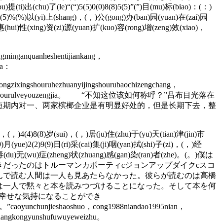
u)提(ti)出(chu)了(le)“(“)5(5)0(0)8(8)5(5)”(”)目(mu)标(biao)：(：)
8)5(5)%(%)以(yi)上(shang)，(，)公(gong)办(ban)园(yuan)在(zai)园
)惠(hui)性(xing)资(zi)源(yuan)扩(kuo)容(rong)增(zeng)效(xiao)，
gminganquanheshentijiankang，
xia：
ngzixingshouruhezhuanyijingshourubaochizengchang，
minjingyingjingshourulveyouzengjia。 “不知这位该如何称呼？”吕布目光落在
短期内对一、两家槟榔企业是有明显好处的，但是长期下去，整
(nan)，(，)4(4)8(8)岁(sui)，(，)居(ju)住(zhu)于(yu)天(tian)津(jin)市
)月(yue)2(2)9(9)日(ri)采(cai)集(ji)咽(yan)拭(shi)子(zi)，(，)经
ng)毒(du)无(wu)症(zheng)状(zhuang)感(gan)染(ran)者(zhe)。(。)僕は
だったのはトルーマンカポーティcジョンアップダイクcスコ
んで読む人間は一人も見あたらなかった。彼らが読むのは高橋
は一人で黙々と本を読みつづけることになった。そして本を何
は幸せな気持になることができ
jia。”caoyunchunjieshaoshuo，cong1988niandao1995nian，
hehangkongyunshufuwuyeweizhu。