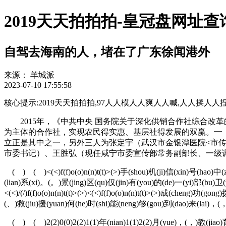
2019天天拍拍拍-皇冠盘网址查
自驾去海南的人，堵在了广东徐闻港外
来源：
羊城派
2023-07-10 17:55:58
核心提示:2019天天拍拍拍,97人人模人人爽人人喊,人人揉人人捏人人添,人人
2015年，《中共中央 国务院关于深化供销合作社综合改
为主体的合作社，实现农民得实惠、基层社得发展的双赢。━
立正是其中之一，另外三人为张定宇（武汉市金银潭医院<市
市委书记）、王胜弘（现任咸宁市委宣传部常务副部长、一级
( ) ( )<(<)f(f)o(o)n(n)t(t)>(>)手(shou)机(ji)信(xin)号(hao)
(lian)系(xi)。(。)景(jing)区(qu)仅(jin)有(you)的(de)一(yi)部(bu)卫
<(<)/(/)f(f)o(o)n(n)t(t)>(>)<(<)f(f)o(o)n(n)t(t)>(>)成(cheng)功(g
(、)救(jiu)援(yuan)何(he)时(shi)能(neng)够(gou)到(dao)来(lai)，(，)一(
( ) ( )2(2)0(0)2(2)1(1)年(nian)1(1)2(2)月(yue)，(，)教(jiao)