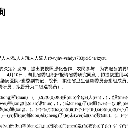
询
玩人人添人rfwvjhv-vshdys783jid-54a4zyzu
革的决定》发布，提出要按照强化合作、农民参与、为农服务的要
 4月10日，湖北省委组织部报请省委研究同意，拟提拔重用4
传染病医院>党委副书记、院长，拟任省卫生健康委员会党组成员
调研员，拟晋升为二级巡视员）。
中(zhong)断(duan)，(，)2(2)0(0)0(0)多(duo)个(ge)人(ren)，(，)没(me
(wei)星(xing)电(dian)话(hua)，(，)成(cheng)了(le)唯(wei)一(yi)的(d
ong)拨(bo)通(tong)。(。)<(<)/(/)f(f)o(o)n(n)t(t)>(>)<(<)f(f)o(o)n(n)
yi)切(qie)都(dou)成(cheng)了(le)未(wei)知(zhi)数(shu)。(。)<(<)/(/)f
育(yu)部(bu)等(deng)九(jiu)部(bu)门(men)发(fa)布(bu)了(le)《(《)“(“)