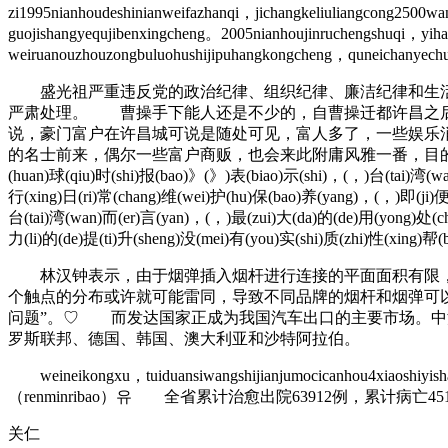
zi1995nianhoudeshinianweifazhanqi，jichangkeliuliangcong2500
guojishangyequjibenxingcheng。2005nianhoujinruchengshuqi，y
weiruanouzhouzongbuluohushijipuhangkongcheng，quneichanyechu
盛光祖严重违反党的政治纪律、组织纪律、廉洁纪律和生活
严肃处理。 曹操手下能人还是不少的，自曹操迁都许昌之后
说，豪门富户在许昌城可说是随处可见，富人多了，一些娱乐
的名士前来，偶尔一些富户商贩，也会来此附庸风雅一番，目的大多是希望借此机会结识
(huan)球(qiu)时(shi)报(bao)》(》)表(biao)示(shi)，(，)台(tai)湾(wa
行(xing)日(ri)常(chang)维(wei)护(hu)保(bao)养(yang)，(，)即(ji)便(
台(tai)湾(wan)而(er)言(yan)，(，)最(zui)大(da)的(de)用(yong)处(chu
力(li)的(de)提(ti)升(sheng)没(mei)有(you)实(shi)质(zhi)性(xing)帮
林汉钟表示，由于烟弹插入烟杆进行连接的平面面积有限，
个触点的分布或许就可能雷同，导致不同品牌的烟杆和烟弹可
问题”。♡ 而发达国家正成为我国汽车出口的主要市场。中汽
罗斯联邦、德国、韩国、澳大利亚和沙特阿拉伯。
weineikongxu，tuiduansiwangshijianjumocicanhou4xiaoshiyishang
（renminribao）유 全省累计治愈出院63912例，累计病
关仁