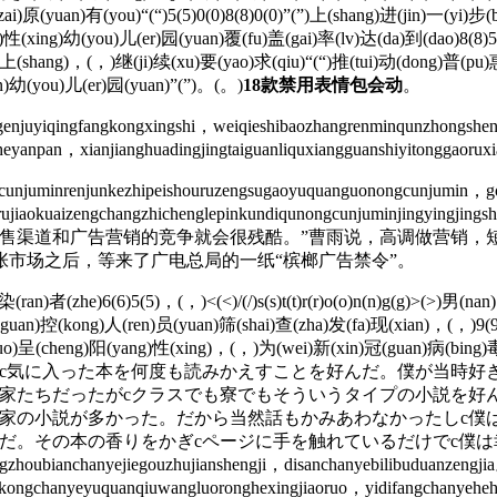
原(yuan)有(you)“(“)5(5)0(0)8(8)0(0)”(”)上(shang)进(jin)一(yi)步(b
i)性(xing)幼(you)儿(er)园(yuan)覆(fu)盖(gai)率(lv)达(da)到(dao)8(
i)上(shang)，(，)继(ji)续(xu)要(yao)求(qiu)“(“)推(tui)动(dong)普(pu
n)幼(you)儿(er)园(yuan)”(”)。(。)
18款禁用表情包会动
。
njuyiqingfangkongxingshi，weiqieshibaozhangrenminqunzhongshen
heyanpan，xianjianghuadingjingtaiguanliquxiangguanshiyitonggaoru
unjuminrenjunkezhipeishouruzengsugaoyuquanguonongcunjumin，go
ingshourujiaokuaizengchangzhichenglepinkundiqunongcunju
售渠道和广告营销的竞争就会很残酷。”曹雨说，高调做营销，
市场之后，等来了广电总局的一纸“槟榔广告禁令”。
染(ran)者(zhe)6(6)5(5)，(，)<(<)/(/)s(s)t(t)r(r)o(o)n(n)g(g)>(>)男
(guan)控(kong)人(ren)员(yuan)筛(shai)查(zha)发(fa)现(xian)，(，)9(9
果(guo)呈(cheng)阳(yang)性(xing)，(，)为(wei)新(xin)冠(guan)病(bi
c気に入った本を何度も読みかえすことを好んだ。僕が当時好き
作家たちだったがcクラスでも寮でもそういうタイプの小説を好
作家の小説が多かった。だから当然話もかみあわなかったしc僕
だ。その本の香りをかぎcページに手を触れているだけでc僕
zhoubianchanyejiegouzhujianshengji，disanchanyebilibuduanzeng
inkongchanyeyuquanqiuwangluoronghexingjiaoruo，yidifangchanye