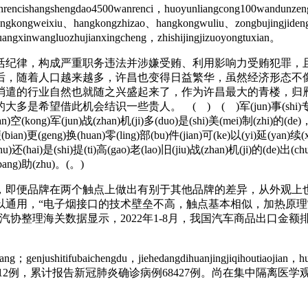
wanrencishangshengdao4500wanrenci，huoyunliangcong100wandunzen
ihangkongweixiu、hangkongzhizao、hangkongwuliu、zongbujingjide
angxinwangluozhujianxingcheng，zhishijingjizuoyongtuxian。
纪律，构成严重职务违法并涉嫌受贿、利用影响力受贿犯罪，且
，随着人口越来越多，许昌也变得日益繁华，虽然经济形态不
消遣的行业自然也就随之兴盛起来了，作为许昌最大的青楼，归
一些贵人。 ( ) ( )军(jun)事(shi)专(zhuan)家(jia)宋(
n)空(kong)军(jun)战(zhan)机(ji)多(duo)是(shi)美(mei)制(zhi)的(de)，(
bian)更(geng)换(huan)零(ling)部(bu)件(jian)可(ke)以(yi)延(yan)续(
)还(hai)是(shi)提(ti)高(gao)老(lao)旧(jiu)战(zhan)机(ji)的(de)出(ch
(bang)助(zhu)。(。)
即便品牌在两个触点上做出有别于其他品牌的差异，从外观上也
以通用，“电子烟接口的技术壁垒不高，触点基本相似，加热原
协整理海关数据显示，2022年1-8月，我国汽车商品出口金
；genjushitifubaichengdu，jiehedangdihuanjingjiqihoutiaojian，hu
亡4512例，累计报告新冠肺炎确诊病例68427例。尚在集中隔离医学