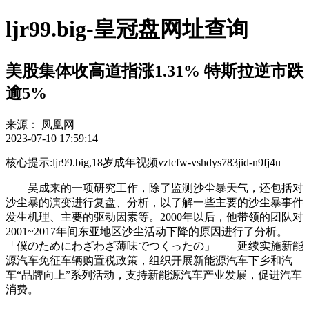
ljr99.big-皇冠盘网址查询
美股集体收高道指涨1.31% 特斯拉逆市跌
逾5%
来源：
凤凰网
2023-07-10 17:59:14
核心提示:ljr99.big,18岁成年视频vzlcfw-vshdys783jid-n9fj4u
吴成来的一项研究工作，除了监测沙尘暴天气，还包括对
沙尘暴的演变进行复盘、分析，以了解一些主要的沙尘暴事件
发生机理、主要的驱动因素等。2000年以后，他带领的团队对
2001~2017年间东亚地区沙尘活动下降的原因进行了分析。
「僕のためにわざわざ薄味でつくったの」 延续实施新能
源汽车免征车辆购置税政策，组织开展新能源汽车下乡和汽
车“品牌向上”系列活动，支持新能源汽车产业发展，促进汽车
消费。