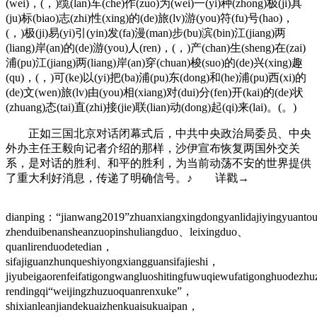
(wei)，(，)缆(lan)车(che)作(zuo)为(wei)一(yi)种(zhong)极(ji)具
(ju)标(biao)志(zhi)性(xing)的(de)旅(lv)游(you)符(fu)号(hao)，
(，)极(ji)易(yi)引(yin)发(fa)漫(man)步(bu)滨(bin)江(jiang)两
(liang)岸(an)的(de)游(you)人(ren)，(，)产(chan)生(sheng)在(zai)
浦(pu)江(jiang)两(liang)岸(an)穿(chuan)梭(suo)的(de)兴(xing)趣
(qu)，(，)可(ke)以(yi)把(ba)浦(pu)东(dong)和(he)浦(pu)西(xi)的
(de)文(wen)旅(lv)由(you)相(xiang)对(dui)分(fen)开(kai)的(de)状
(zhuang)态(tai)直(zhi)接(jie)联(lian)动(dong)起(qi)来(lai)。(。)
正如三国北京对话闭幕式后，中共中央政治局委员、中央
外办主任王毅向记者介绍的那样，沙伊宣布恢复两国外交关
系，是对话的胜利、和平的胜利，为当前动荡不安的世界提供
了重大利好消息，传递了明确信号。♪ 详戳→
dianping：“jianwang2019”zhuanxiangxingdongyanlidajiyingyuanto
zhenduibenansheanzuopinshuliangduo、leixingduo、
quanlirenduodetedian，
sifajiguanzhunqueshiyongxiangguansifajieshi，
jiyubeigaorenfeifatigongwangluoshitingfuwuqiewufatigonghuodez
rendingqi“weijingzhuzuoquanrenxuke”，
shixianleanjiandekuaizhenkuaisukuaipan，