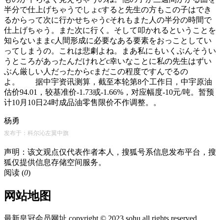
半分で仕上げちゃうでしょcすると先生の方もこの子はでき
るからって次に行かせちゃうcそれもまた人の半分の時間で
仕上げちゃう。また次に行く。そして叩かれるということを
知らないままc人間形成に必要なある要素をおっことしてい
ってしまうの。これは悲劇よね。まあ私にもいくぶんそうい
うところがあったんだけれどc幸いなことに私の先生はずい
ぶん厳しい人だったからcまだこの程度ですんでるの
よ。 据中宇资讯测算，截至本轮第8个工作日，中宇原油
估价94.01，较基准价-1.73或-1.66%，对应幅度-10元/吨。暂预
计10月10日24时成品油零售限价不作调整。。
杨勇
发布于：科尔沁左翼中旗
声明：该文观点仅代表作者本人，搜狐号系信息发布平台，搜
狐仅提供信息存储空间服务。
阅读 (
0
)
网站地图
最新皇冠会员网址 copyright © 2023 sohu all rights reserved