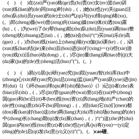
( ) ( )在(zai)严(yan)格(ge)负(fu)责(ze)女(nv)篮(lan)训
(xun)练(lian)的(de)同(tong)时(shi)，(，)她(ta)也(ye)关(guan)注
(zhu)队(dui)员(yuan)的(de)士(shi)气(qi)与(yu)情(qing)绪(xu)。
(。)郑(zheng)薇(wei)曾(zeng)向(xiang)媒(mei)体(ti)透(tou)露
(lu)，(，)为(wei)了(le)帮(bang)助(zhu)队(dui)员(yuan)调(tiao)整
(zheng)状(zhuang)态(tai)，(，)她(ta)会(hui)“(“)买(mai)乐(le)高
(gao)，(，)办(ban)线(xian)上(shang)瑜(yu)伽(jia)课(ke)，(，)训
(xun)练(lian)结(jie)束(shu)后(hou)进(jin)行(xing)一(yi)些(xie)游
(you)戏(xi)活(huo)动(dong)，(，)尽(jin)量(liang)调(tiao)剂(ji)大
(da)家(jia)的(de)生(sheng)活(huo)”(”)。(。)
( ) ( )易(yi)居(ju)研(yan)究(jiu)院(yuan)智(zhi)库(ku)中
(zhong)心(xin)研(yan)究(jiu)总(zong)监(jian)严(yan)跃(yue)进(jin)
对(dui)《(《)环(huan)球(qiu)时(shi)报(bao)》(》)记(ji)者(zhe)表
(biao)示(shi)，(，)尽(jin)管(guan)外(wai)资(zi)在(zai)中(zhong)
国(guo)和(he)日(ri)本(ben)投(tou)资(zi)房(fang)地(di)产(chan)的
(de)性(xing)质(zhi)不(bu)同(tong)，(，)但(dan)它(ta)们(men)都
(dou)看(kan)好(hao)这(zhe)两(liang)大(da)市(shi)场(chang)的(de)
中(zhong)长(chang)期(qi)发(fa)展(zhan)，(，)“(“)这(zhe)对(dui)
国(guo)内(nei)投(tou)资(zi)者(zhe)也(ye)具(ju)有(you)一(yi)定
(ding)的(de)启(qi)发(fa)意(yi)义(yi)”(”)。(。)
cao碰
。