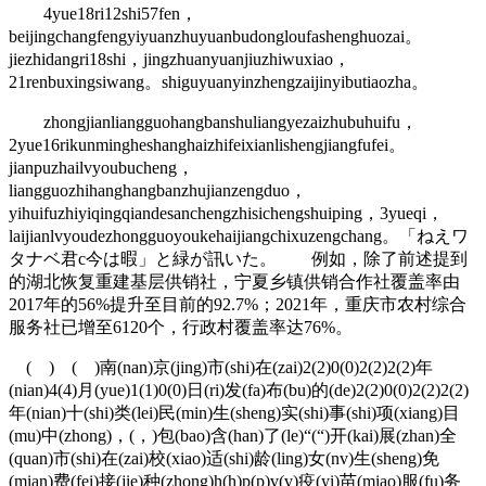
4yue18ri12shi57fen，
beijingchangfengyiyuanzhuyuanbudongloufashenghuozai。
jiezhidangri18shi，jingzhuanyuanjiuzhiwuxiao，
21renbuxingsiwang。shiguyuanyinzhengzaijinyibutiaozha。
zhongjianliangguohangbanshuliangyezaizhubuhuifu，
2yue16rikunmingheshanghaizhifeixianlishengjiangfufei。
jianpuzhailvyoubucheng，
liangguozhihanghangbanzhujianzengduo，
yihuifuzhiyiqingqiandesanchengzhisichengshuiping，3yueqi，
laijianlvyoudezhongguoyoukehaijiangchixuzengchang。「ねえワ
タナベ君c今は暇」と緑が訊いた。 例如，除了前述提到
的湖北恢复重建基层供销社，宁夏乡镇供销合作社覆盖率由
2017年的56%提升至目前的92.7%；2021年，重庆市农村综合
服务社已增至6120个，行政村覆盖率达76%。
( ) ( )南(nan)京(jing)市(shi)在(zai)2(2)0(0)2(2)2(2)年
(nian)4(4)月(yue)1(1)0(0)日(ri)发(fa)布(bu)的(de)2(2)0(0)2(2)2(2)
年(nian)十(shi)类(lei)民(min)生(sheng)实(shi)事(shi)项(xiang)目
(mu)中(zhong)，(，)包(bao)含(han)了(le)“(“)开(kai)展(zhan)全
(quan)市(shi)在(zai)校(xiao)适(shi)龄(ling)女(nv)生(sheng)免
(mian)费(fei)接(jie)种(zhong)h(h)p(p)v(v)疫(yi)苗(miao)服(fu)务