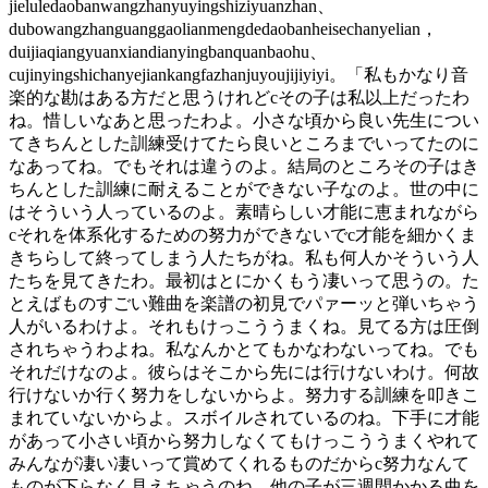
jieluledaobanwangzhanyuyingshiziyuanzhan、
dubowangzhanguanggaolianmengdedaobanheisechanyelian，
duijiaqiangyuanxiandianyingbanquanbaohu、
cujinyingshichanyejiankangfazhanjuyoujijiyiyi。「私もかなり音
楽的な勘はある方だと思うけれどcその子は私以上だったわ
ね。惜しいなあと思ったわよ。小さな頃から良い先生につい
てきちんとした訓練受けてたら良いところまでいってたのに
なあってね。でもそれは違うのよ。結局のところその子はき
ちんとした訓練に耐えることができない子なのよ。世の中に
はそういう人っているのよ。素晴らしい才能に恵まれながら
cそれを体系化するための努力ができないでc才能を細かくま
きちらして終ってしまう人たちがね。私も何人かそういう人
たちを見てきたわ。最初はとにかくもう凄いって思うの。た
とえばものすごい難曲を楽譜の初見でパァーッと弾いちゃう
人がいるわけよ。それもけっこううまくね。見てる方は圧倒
されちゃうわよね。私なんかとてもかなわないってね。でも
それだけなのよ。彼らはそこから先には行けないわけ。何故
行けないか行く努力をしないからよ。努力する訓練を叩きこ
まれていないからよ。スボイルされているのね。下手に才能
があって小さい頃から努力しなくてもけっこううまくやれて
みんなが凄い凄いって賞めてくれるものだからc努力なんて
ものが下らなく見えちゃうのね。他の子が三週間かかる曲を