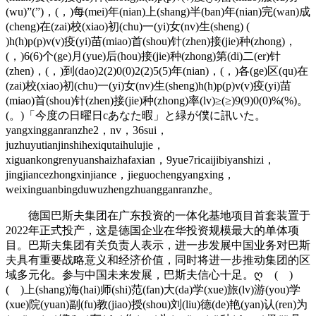
(wu)”(”)，(，)每(mei)年(nian)上(shang)半(ban)年(nian)完(wan)成
(cheng)在(zai)校(xiao)初(chu)一(yi)女(nv)生(sheng) (
)h(h)p(p)v(v)疫(yi)苗(miao)首(shou)针(zhen)接(jie)种(zhong)，
(，)6(6)个(ge)月(yue)后(hou)接(jie)种(zhong)第(di)二(er)针
(zhen)，(，)到(dao)2(2)0(0)2(2)5(5)年(nian)，(，)各(ge)区(qu)在
(zai)校(xiao)初(chu)一(yi)女(nv)生(sheng)h(h)p(p)v(v)疫(yi)苗
(miao)首(shou)针(zhen)接(jie)种(zhong)率(lv)≥(≥)9(9)0(0)%(%)。
(。)「今度の日曜日cあなた暇」と緑が僕に訊いた。
yangxingganranzhe2，nv，36sui，
juzhuyutianjinshihexiqutaihulujie，
xiguankongrenyuanshaizhafaxian，9yue7ricaijibiyanshizi，
jingjiancezhongxinjiance，jieguochengyangxing，
weixinguanbingduwuzhengzhuangganranzhe。
德国巴斯夫集团在广东投资的一体化基地项目首套装置于
2022年正式投产，这是德国企业在华投资规模最大的单体项
目。巴斯夫集团有关负责人表示，进一步发展中国业务对巴斯
夫具有重要战略意义和经济价值，同时将进一步推动集团的区
域多元化。参与中国未来发展，巴斯夫信心十足。ღ ( )
( )上(shang)海(hai)师(shi)范(fan)大(da)学(xue)旅(lv)游(you)学
(xue)院(yuan)副(fu)教(jiao)授(shou)刘(liu)德(de)艳(yan)认(ren)为