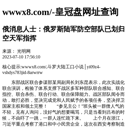
wwwx8.com/-皇冠盘网址查询
俄消息人士：俄罗斯陆军防空部队已划归
空天军指挥
来源：
光明网
2023-07-10 17:56:10
核心提示:wwwx8.com/,斗罗大陆工口小说│yi09z4-
vshdys783jid-8arwrrw
东部战区联合参谋部某局副局长刘东昆表示，此次实战化
联合演训，检验了体系支撑下战区多军种部队联合感知、联合
指控、联合杀伤、联合行动、联合保障能力。战区部队闻令而
动，敢打必胜，坚决完成党和人民赋予的各项任务，坚决捍卫
国家主权和领土完整！ “参见主公！”班头被一群僧人气的
不轻，见有人询问，没好气的想要喝骂，只是当看到吕布的时
候，不由吓了一跳，一群人连忙跪下来。 上个月在浙江，
习近平重点考察了港口和中小民营企业，这次在西安考察制造