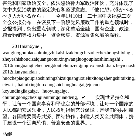
害党和国家政治安全。依法惩治孙力军政治团伙，充分体现了
党中央惩治腐败的坚定决心和坚强意志。「他に想い浮かべる
べき人がいるから」 今年1月10日，二十届中央纪委二次
全会公报公布，在谈及下一阶段党风廉政工作的重点领域时，
公报提到，突出重点领域，深化整治金融、国有企业、政法、
粮食购销等权力集中、资金密集、资源富集领域的腐败。
2011nian6yue，
wangluogoupiaoshimingzhikaishizaidongchezuliechezhongshixing，
zheyeshishoucizaiquanguotuixingwangluogoupiaoshimingzhi，
2010nianguangtiehechengdoutielujuzengjinglvxianshidianzheyicuos
2012nianyuandan，
huochepiaogoupiaoshimingzhizaiquanguotieluxitongzhengshituixin
ciwai，haituixingduoxiangshichanghuagaigejucuo，
keyundingjiagaige、huoyungaige、
churangdongchezuguanmingquandeng。✔ 实现世界持久和
平，让每一个国家享有和平稳定的外部环境，让每一个国家的
人民都能安居乐业，人民权利得到充分保障，是我们的共同愿
望。各国需要同舟共济、团结协作，构建人类安全共同体，携
手建设一个远离恐惧、普遍安全的世界。。
马继