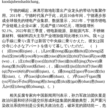
kuodajubenshashichang。
宁德的崛起，淋漓尽致地彰显出产业龙头的带动与集聚作
用。2011年，宁德时代落户于此，此后10余年间，宁德逐步形
成全球领先的锂电产业集群。数据显示，2021年，宁德市锂电
产业链规上企业41家，完成产值1580亿元，增加值增长
92.1%。2022年前三季度，锂电新能源、新能源汽车、不锈钢
新材料、铜材料四大主导产业增加值同比增长33.9%。我々は
山手線に乗りc直子は新宿で中央線に乗りかえた。彼女は国
分寺に小さなアパートを借りて暮していたのだ。 ( )
( )目(mu)前(qian)，(，)儿(er)童(tong)孤(gu)独(du)症(zheng)还
(hai)没(mei)有(you)有(you)效(xiao)的(de)治(zhi)疗(liao)药(yao)物
(wu)，(，)主(zhu)要(yao)治(zhi)疗(liao)途(tu)径(jing)为(wei)康
(kang)复(fu)训(xun)练(lian)，(，)最(zui)佳(jia)治(zhi)疗(liao)期
(qi)为(wei)6(6)岁(sui)前(qian)。(。)通(tong)过(guo)早(zao)发(fa)
现(xian)、(、)早(zao)诊(zhen)断(duan)、(、)早(zao)干(gan)预
(yu)可(ke)不(bu)同(tong)程(cheng)度(du)改(gai)善(shan)患(huan)
儿(er)症(zheng)状(zhuang)。(。)
相关反腐专家向中国新闻周刊表示，孙力军政治团伙案是
政治问题和经济问题交织形成利益集团的腐败典型，其严重污
染政法系统特别是公安机关政治生态，破坏党的团结统一，危