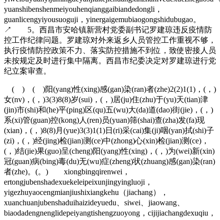
yuanshibenshenmeiyouhenqianggaibiandedongli，
guanlicengyiyousuoguji，yinergaigemubiaogongshidubugao。
↗ 5。西昌市安哈镇新营村党委副书记罗建琼违反疫情防
控工作纪律问题。罗建琼对外来返乡人员管控工作重视不够，
执行疫情防控政策不力、落实防控措施不到位，致使密接人员
未按规定及时进行集中隔离。西昌市纪委决定对罗建琼进行党
纪立案审查。
( ) ( )阳(yang)性(xing)感(gan)染(ran)者(zhe)2(2)1(1)，(，)
女(nv)，(，)3(3)8(8)岁(sui)，(，)居(ju)住(zhu)于(yu)天(tian)津
(jin)市(shi)和(he)平(ping)区(qu)五(wu)大(da)道(dao)街(jie)，(，)
系(xi)管(guan)控(kong)人(ren)员(yuan)筛(shai)查(zha)发(fa)现
(xian)，(，)8(8)月(yue)3(3)1(1)日(ri)采(cai)集(ji)咽(yan)拭(shi)子
(zi)，(，)经(jing)检(jian)测(ce)中(zhong)心(xin)检(jian)测(ce)，
(，)结(jie)果(guo)呈(cheng)阳(yang)性(xing)，(，)为(wei)新(xin)
冠(guan)病(bing)毒(du)无(wu)症(zheng)状(zhuang)感(gan)染(ran)
者(zhe)。(。) xiongbingqirenwei，
ertongjubenshadexuekeleipeixunjingyingluoji，
yigezhuyaocengmianjiushixiangkehu（jiachang），
xuanchuanjubenshaduihaizideyuedu、siwei、jiaowang、
biaodadengnenglidepeiyangtishengzuoyong，cijijiachangdexuqiu，