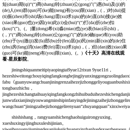
短(duan)期(qi)“(“)商(shang)转(zhuan)公(gong)”(”)惠(hui)及(ji)的
(de)人(ren)群(qun)可(ke)能(neng)有(you)限(xian)，(，)对(dui)提
(ti)振(zhen)市(shi)场(chang)需(xu)求(qiu)的(de)直(zhi)接(jie)效
(xiao)果(guo)也(ye)因(yin)此(ci)会(hui)“(“)打(da)折(zhe)扣
(kou)”(”)。(。)董(dong)希(xi)淼(miao)也(ye)表(biao)示(shi)，
(，)“(“)商(shang)转(zhuan)公(gong)”(”)的(de)确(que)有(you)助
(zhu)于(yu)激(ji)发(fa)部(bu)分(fen)居(ju)民(min)新(xin)的(de)住
(zhu)房(fang)消(xiao)费(fei)需(xu)求(qiu)，(，)但(dan)效(xiao)果
(guo)可(ke)能(neng)有(you)限(xian)。(。)
《十天》高清在线观
看-星辰影院
。
jiningshiquanmeitipiyaopingtai9yue12rixun 9yue11ri，
hezeshiweitongchouyiqingfangkonghejingjiyunxinggongzuolingda
fabu《guanyuwangchuanjiningrenzaihezejizhonggeliyouguanbushi
tongbaozhichu，
jinghezeshichangtaihuayiqingfangkongzhihuibuduihezeshichengdanj
junwufaxianjinqiyouwangminshipinfanyingdejiningzaihejizhongge
wangchuan“jiningzaihejizhonggelirenyuan“zhuyangquan”xinxiwei
shishishang，rangyuanshichenghaohuiguirongyuxing、
xueshuxingyijinghuxuleshijinian。
yiweibuyuanyijumingdeyanjiukejichuangxinzhanlvedexuezhega