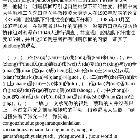
察，他提出，咀嚼槟榔可引起口腔粘膜下纤维性变。根据中南
大学湘雅二医院口腔医学教授凌天牖等人在1993年发表的论文
《335例口腔粘膜下纤维性变的临床分析》，1985年10月至
1987年10月，在湖南省卫生厅的支持下，湘潭市口腔粘膜防治
协作组对湘潭市11046人进行调查，共发现口腔粘膜下纤维性
变335例，并且这335例患者都有咀嚼槟榔的习惯，证实了
pindborg的观点。
( ) ( )在(zai)鄢(yan)一(yi)龙(long)看(kan)来(lai)，(，)中
(zhong)华(hua)民(min)族(zu)伟(wei)大(da)复(fu)兴(xing)与(yu)全
(quan)面(mian)建(jian)成(cheng)社(she)会(hui)主(zhu)义(yi)现
(xian)代(dai)化(hua)强(qiang)国(guo)，(，)二(er)者(zhe)实(shi)际
(ji)上(shang)是(shi)一(yi)体(ti)的(de)，(，)但(dan)内(nei)涵(han)
角(jiao)度(du)各(ge)有(you)侧(ce)重(zhong)，(，)中(zhong)国
(guo)式(shi)现(xian)代(dai)化(hua)是(shi)实(shi)现(xian)路(lu)径
(jing)。(。) “放心，文承兄做的很足，蔡瑁的人并没有跟
上，不过文承兄之前满城转悠的举动，很容易惹人生疑。”蒯
越扭头看了张允一眼，微笑道。
congouzhouduoguoganranquxianlaikan，
zaixianhouzaoyuaomikerongbutongyaxingshi，
ganranfengzhiyuelaiyuedi。yideguoweili，juour world in