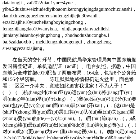
datatongji，zai2022nian1yue~4yue，
yiba.2duzhuweizhudediyiboaomikerongyiqingdaguimochuxianshi，
danrixinzengquezhenrenshufengzhijiejin30wanli，
erzaixiajihe10yuezheliangboyiqingzhong，
fengzhijiangdao10wanyixia。xinjiapoquxianyuzhileisi，
jinnianyilaisanboyiqingzhong，zhudaoduzhucongba.1，
ba.5zaidaoxbb，meicifengzhidougengdi，zhongzheng、
siwangyezaixiajiang。
在当天的交付环节，中国民航局华东管理局向中国东航颁
发国籍登记证、单机适航证（ac证）、电台执照。据悉，中国
东航为全球首架c919配备了两舱布局，164座，包括8个公务舱
和156个经济舱。 陈珪默默地将情报扔进火盆里，面色难
看：“区区一介莽夫，竟敢如此迫害我世家！不为人子！”
( ) ( )杭(hang)州(zhou)亚(ya)运(yun)会(hui)将(jiang)于(yu)
明(ming)年(nian)举(ju)行(xing)，(，)奥(ao)运(yun)积(ji)分(fen)赛
(sai)也(ye)已(yi)全(quan)面(mian)展(zhan)开(kai)，(，)这(zhe)是
(shi)中(zhong)国(guo)霹(pi)雳(li)舞(wu)队(dui)至(zhi)关(guan)重
(zhong)要(yao)的(de)一(yi)年(nian)。(。)目(mu)前(qian)，(，)成
(cheng)绩(ji)最(zui)突(tu)出(chu)的(de)刘(liu)清(qing)漪(yi)，(，)
对(dui)此(ci)更(geng)为(wei)重(zhong)视(shi)。(。)她(ta)定(ding)
下(xia)了(le)站(zhan)上(shang)亚(ya)运(yun)领(ling)奖(jiang)台