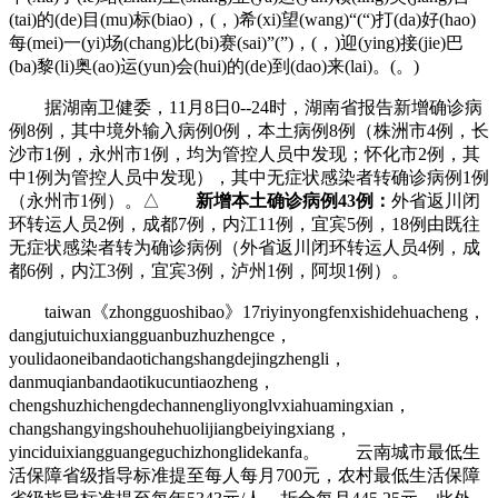
(tai)的(de)目(mu)标(biao)，(，)希(xi)望(wang)“(“)打(da)好(hao)
每(mei)一(yi)场(chang)比(bi)赛(sai)”(”)，(，)迎(ying)接(jie)巴
(ba)黎(li)奥(ao)运(yun)会(hui)的(de)到(dao)来(lai)。(。)
据湖南卫健委，11月8日0--24时，湖南省报告新增确诊病
例8例，其中境外输入病例0例，本土病例8例（株洲市4例，长
沙市1例，永州市1例，均为管控人员中发现；怀化市2例，其
中1例为管控人员中发现），其中无症状感染者转确诊病例1例
（永州市1例）。△
新增本土确诊病例43例：
外省返川闭
环转运人员2例，成都7例，内江11例，宜宾5例，18例由既往
无症状感染者转为确诊病例（外省返川闭环转运人员4例，成
都6例，内江3例，宜宾3例，泸州1例，阿坝1例）。
taiwan《zhongguoshibao》17riyinyongfenxishidehuacheng，
dangjutuichuxiangguanbuzhuzhengce，
youlidaoneibandaotichangshangdejingzhengli，
danmuqianbandaotikucuntiaozheng，
chengshuzhichengdechannengliyonglvxiahuamingxian，
changshangyingshouhehuolijiangbeiyingxiang，
yinciduixiangguangeguchizhonglidekanfa。 云南城市最低生
活保障省级指导标准提至每人每月700元，农村最低生活保障