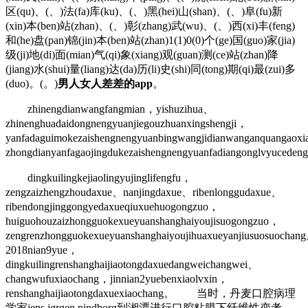
区(qu)、(、)法(fa)库(ku)、(、)黑(hei)山(shan)、(、)阜(fu)新
(xin)本(ben)站(zhan)、(、)彰(zhang)武(wu)、(、)西(xi)丰(feng)
和(he)盘(pan)锦(jin)本(ben)站(zhan)1(1)0(0)个(ge)国(guo)家(jia)
级(ji)地(di)面(mian)气(qi)象(xiang)观(guan)测(ce)站(zhan)降
(jiang)水(shui)量(liang)达(da)历(li)史(shi)同(tong)期(qi)最(zui)多
(duo)。(。)
男人女人差差的app
。
zhinengdianwangfangmian，yishuzihua、
zhinenghuadaidongnengyuanjiegouzhuanxingshengji，
yanfadaguimokezaishengnengyuanbingwangjidianwanganquangaoxi
zhongdianyanfagaojingdukezaishengnengyuanfadiangonglvyucede
dingkuilingkejiaolingyujinglifengfu，
zengzaizhengzhoudaxue、nanjingdaxue、ribenlonggudaxue、
ribendongjinggongyedaxueqiuxuehuogongzuo，
huiguohouzaizhongguokexueyuanshanghaiyoujisuogongzuo，
zengrenzhongguokexueyuanshanghaiyoujihuaxueyanjiusuosuochan
2018nian9yue，
dingkuilingrenshanghaijiaotongdaxuedangweichangwei、
changwufuxiaochang，jinnian2yuebenxiaolvxin，
renshanghaijiaotongdaxuexiaochang。 当时，丹麦口腔病理
学家jens jørgen pindborg到湘潭进行口腔粘膜下纤维性变考