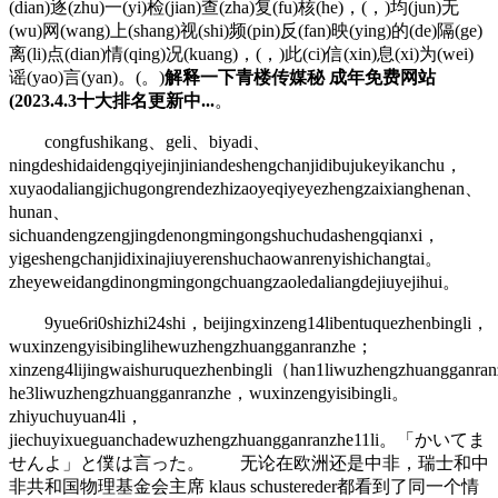
(dian)逐(zhu)一(yi)检(jian)查(zha)复(fu)核(he)，(，)均(jun)无
(wu)网(wang)上(shang)视(shi)频(pin)反(fan)映(ying)的(de)隔(ge)
离(li)点(dian)情(qing)况(kuang)，(，)此(ci)信(xin)息(xi)为(wei)
谣(yao)言(yan)。(。)
解释一下青楼传媒秘 成年免费网站
(2023.4.3十大排名更新中...
。
congfushikang、geli、biyadi、
ningdeshidaidengqiyejinjiniandeshengchanjidibujukeyikanchu，
xuyaodaliangjichugongrendezhizaoyeqiyeyezhengzaixianghenan、
hunan、
sichuandengzengjingdenongmingongshuchudashengqianxi，
yigeshengchanjidixinajiuyerenshuchaowanrenyishichangtai。
zheyeweidangdinongmingongchuangzaoledaliangdejiuyejihui。
9yue6ri0shizhi24shi，beijingxinzeng14libentuquezhenbingli，
wuxinzengyisibinglihewuzhengzhuangganranzhe；
xinzeng4lijingwaishuruquezhenbingli（han1liwuzhengzhuangganra
he3liwuzhengzhuangganranzhe，wuxinzengyisibingli。
zhiyuchuyuan4li，
jiechuyixueguanchadewuzhengzhuangganranzhe11li。「かいてま
せんよ」と僕は言った。 无论在欧洲还是中非，瑞士和中
非共和国物理基金会主席 klaus schustereder都看到了同一个情