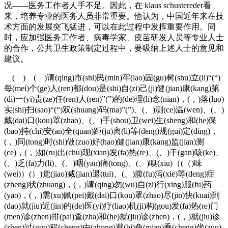
况——医务工作者人手不足。因此，在 klaus schustereder看
来，培养专业的医务人员非常重要。他认为，中国近年来在技
术方面的发展突飞猛进，可以在此过程中发挥重要作用。同
时，应加强医务工作者、病毒学家、疫苗研发人员等专业人士
的合作，公共卫生政策制定过程中，要吸纳上述人士的意见和
建议。
( ) ( )请(qing)市(shi)民(min)牢(lao)固(gu)树(shu)立(li)“(“)
每(mei)个(ge)人(ren)都(dou)是(shi)自(zi)己(ji)健(jian)康(kang)第
(di)一(yi)责(ze)任(ren)人(ren)”(”)的(de)理(li)念(nian)，(，)落(luo)
实(shi)扫(sao)“(“)双(shuang)码(ma)”(”)、(、)测(ce)温(wen)、(、)
戴(dai)口(kou)罩(zhao)、(、)手(shou)卫(wei)生(sheng)和(he)保
(bao)持(chi)安(an)全(quan)距(ju)离(li)等(deng)规(gui)定(ding)，
(，)同(tong)时(shi)做(zuo)好(hao)健(jian)康(kang)监(jian)测
(ce)，(，)如(ru)出(chu)现(xian)发(fa)热(re)、(、)干(gan)咳(ke)、
(、)乏(fa)力(li)、(、)咽(yan)痛(tong)、(、)嗅(xiu)（(（)味
(wei)）(）)觉(jiao)减(jian)退(tui)、(、)腹(fu)泻(xie)等(deng)症
(zheng)状(zhuang)，(，)请(qing)勿(wu)自(zi)行(xing)服(fu)药
(yao)，(，)需(xu)佩(pei)戴(dai)口(kou)罩(zhao)尽(jin)快(kuai)到
(dao)就(jiu)近(jin)的(de)医(yi)疗(liao)机(ji)构(gou)发(fa)热(re)门
(men)诊(zhen)排(pai)查(zha)和(he)就(jiu)诊(zhen)，(，)就(jiu)诊
(zhen)过(guo)程(cheng)中(zhong)避(bi)免(mian)乘(cheng)坐(zuo)