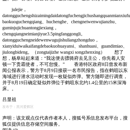
julejie，
datongguchengshizaimingdaidatongfuchengjichushangquanmianxiu
baokuoguchengqiang、huchenghe、chengneiwenwujianzhu、
guminjujichuantongjiexiang，
chengqiangneimianjiyue3.5pingfanggongli。
datongguchengneidewenwugujishuliangzhongduo，
xianyiduiwaikaifangdebaokuohuayansi、shanhuasi、guandimiao、
jiulongbideng。（zongtaijizhe wangxi songzhenxing） 想了
想，杨阜站起来道：“我这便去骠骑府去见主公，你先着人安
顿一下贵霜使者，不可怠慢。” 香港特区政府8日曾发布新
闻公报表示，警方于8月9日接获一名市民报告，指在鹤咀以东
海域进行潜水活动时发现一枚疑似炸弹。警方随即进行调查，
并于8月19日确定疑似炸弹位于鹤咀东北约1.4公里的15米深海
床。。
吕显祖
发布于：黑河爱辉区
声明：该文观点仅代表作者本人，搜狐号系信息发布平台，搜
狐仅提供信息存储空间服务。