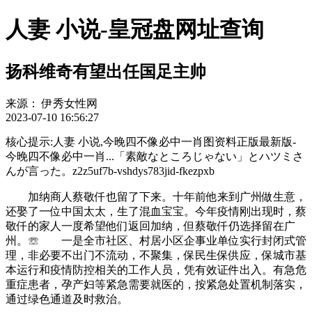
人妻 小说-皇冠盘网址查询
扬科维奇有望出任国足主帅
来源：
伊秀女性网
2023-07-10 16:56:27
核心提示:人妻 小说,今晚四不像必中一肖图资料正版最新版-
今晚四不像必中一肖...「素敵なところじゃない」とハツミさ
んが言った。z2z5uf7b-vshdys783jid-fkezpxb
加纳商人蔡敬仟也留了下来。十年前他来到广州做生意，
还娶了一位中国太太，生了混血宝宝。今年疫情刚出现时，蔡
敬仟的家人一度希望他们返回加纳，但蔡敬仟仍选择留在广
州。☏ 一是全市社区、村居小区企事业单位实行封闭式管
理，非必要不出门不流动，不聚集，保民生保供应，保城市基
本运行和疫情防控相关的工作人员，凭有效证件出入。有急危
重症患者，孕产妇等紧急需要就医的，按紧急处置机制落实，
通过绿色通道及时救治。