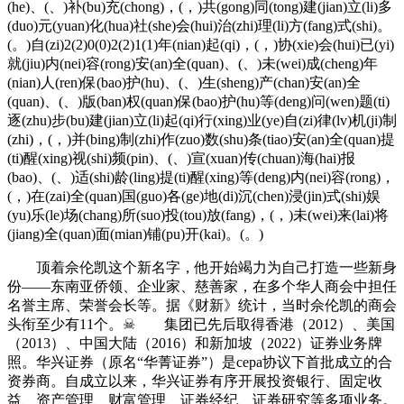
(he)、(、)补(bu)充(chong)，(，)共(gong)同(tong)建(jian)立(li)多
(duo)元(yuan)化(hua)社(she)会(hui)治(zhi)理(li)方(fang)式(shi)。
(。)自(zi)2(2)0(0)2(2)1(1)年(nian)起(qi)，(，)协(xie)会(hui)已(yi)
就(jiu)内(nei)容(rong)安(an)全(quan)、(、)未(wei)成(cheng)年
(nian)人(ren)保(bao)护(hu)、(、)生(sheng)产(chan)安(an)全
(quan)、(、)版(ban)权(quan)保(bao)护(hu)等(deng)问(wen)题(ti)
逐(zhu)步(bu)建(jian)立(li)起(qi)行(xing)业(ye)自(zi)律(lv)机(ji)制
(zhi)，(，)并(bing)制(zhi)作(zuo)数(shu)条(tiao)安(an)全(quan)提
(ti)醒(xing)视(shi)频(pin)、(、)宣(xuan)传(chuan)海(hai)报
(bao)、(、)适(shi)龄(ling)提(ti)醒(xing)等(deng)内(nei)容(rong)，
(，)在(zai)全(quan)国(guo)各(ge)地(di)沉(chen)浸(jin)式(shi)娱
(yu)乐(le)场(chang)所(suo)投(tou)放(fang)，(，)未(wei)来(lai)将
(jiang)全(quan)面(mian)铺(pu)开(kai)。(。)
顶着佘伦凯这个新名字，他开始竭力为自己打造一些新身
份——东南亚侨领、企业家、慈善家，在多个华人商会中担任
名誉主席、荣誉会长等。据《财新》统计，当时佘伦凯的商会
头衔至少有11个。☠ 集团已先后取得香港（2012）、美国
（2013）、中国大陆（2016）和新加坡（2022）证券业务牌
照。华兴证券（原名“华菁证券”）是cepa协议下首批成立的合
资券商。自成立以来，华兴证券有序开展投资银行、固定收
益、资产管理、财富管理、证券经纪、证券研究等多项业务。