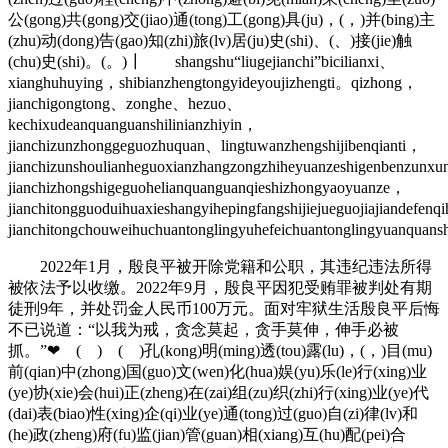
公(gong)共(gong)交(jiao)通(tong)工(gong)具(ju)，(，)并(bing)主
(zhu)动(dong)告(gao)知(zhi)旅(lv)居(ju)史(shi)、(、)接(jie)触
(chu)史(shi)。(。)┃ shangshu“liugejianchi”bicilianxi、
xianghuhuying，shibianzhengtongyideyoujizhengti。qizhong，
jianchigongtong、zonghe、hezuo、
kechixudeanquanguanshilinianzhiyin，
jianchizunzhonggeguozhuquan、lingtuwanzhengshijibenqianti，
jianchizunshoulianheguoxianzhangzongzhiheyuanzeshigenbenzunx
jianchizhongshigeguohelianquanguanqieshizhongyaoyuanze，
jianchitongguoduihuaxieshangyihepingfangshijiejueguojiajiandefen
jianchitongchouweihuchuantonglingyuhefeichuantonglingyuanquans
2022年1月，殷良平被开除党籍和公职，其违纪违法所得
被依法予以收缴。2022年9月，殷良平因犯受贿罪被判处有期
徒刑9年，并处罚金人民币100万元。面对牢狱生活殷良平后悔
不已说道：“以我为戒，贪念莫起，贪手莫伸，伸手必被
抓。”❤ ( ) ( )孔(kong)明(ming)透(tou)露(lu)，(，)目(mu)
前(qian)中(zhong)国(guo)文(wen)化(hua)娱(yu)乐(le)行(xing)业
(ye)协(xie)会(hui)正(zheng)在(zai)组(zu)织(zhi)行(xing)业(ye)代
(dai)表(biao)性(xing)企(qi)业(ye)通(tong)过(guo)自(zi)律(lv)和
(he)政(zheng)府(fu)监(jian)管(guan)相(xiang)互(hu)配(pei)合