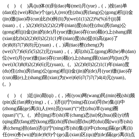
( ) ( )具(ju)体(ti)到(dao)每(mei)月(yue)，(，)按(an)单
(dan)位(wei)和(he)个(ge)人(ren)住(zhu)房(fang)公(gong)积(ji)金
(jin)缴(jiao)存(cun)比(bi)例(li)为(wei)1(1)2(2)%(%)计(ji)算
(suan)，(，)2(2)0(0)2(2)2(2)年(nian)度(du)住(zhu)房(fang)公
(gong)积(ji)金(jin)的(de)月(yue)缴(jiao)存(cun)额(e)上(shang)限
(xian)比(bi)2(2)0(0)2(2)1(1)年(nian)度(du)提(ti)高(gao)了
(le)8(8)7(7)8(8)元(yuan)，(，)调(tiao)整(zheng)为
(wei)7(7)6(6)5(5)2(2)元(yuan)，(，)职(zhi)工(gong)和(he)单(dan)
位(wei)月(yue)缴(jiao)存(cun)额(e)上(shang)限(xian)均(jun)为
(wei)3(3)8(8)2(2)6(6)元(yuan)。(。)2(2)0(0)2(2)1(1)年(nian)度
(du)住(zhu)房(fang)公(gong)积(ji)金(jin)的(de)月(yue)缴(jiao)存
(cun)额(e)上(shang)限(xian)为(wei)6(6)7(7)7(7)4(4)元(yuan)。
(。)
( ) ( )近(jin)期(qi)，(，)有(you)网(wang)民(min)视(shi)频
(pin)反(fan)映(ying)，(，)济(ji)宁(ning)在(zai)菏(he)集(ji)中
(zhong)隔(ge)离(li)人(ren)员(yuan)“(“)住(zhu)羊(yang)圈
(quan)”(”)。(。)经(jing)市(shi)常(chang)态(tai)化(hua)疫(yi)情
(qing)防(fang)控(kong)指(zhi)挥(hui)部(bu)对(dui)我(wo)市(shi)
承(cheng)担(dan)济(ji)宁(ning)市(shi)集(ji)中(zhong)隔(ge)离(li)
任(ren)务(wu)的(de)9(9)个(ge)县(xian)区(qu)的(de)隔(ge)离(li)点