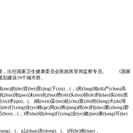
局级，出任国家卫生健康委员会医政医管局监察专员。 《国家
规划建设19个城市群。
(mo)的(de)背(bei)景(jing)下(xia)，(，)房(fang)地(di)产(chan)高
g)化(hua)泡(pao)沫(mo)化(hua)势(shi)头(tou)得(de)到(dao)实(shi)质
i)需(xu)求(qiu)、(、)稳(wen)妥(tuo)处(chu)置(zhi)恒(heng)大(da)等
)的(de)行(xing)业(ye)格(ge)局(ju)将(jiang)得(de)到(dao)重(zhong)塑
后(hou)，(，)带(dai)动(dong)行(xing)业(ye)健(jian)康(kang)可(ke)
(jiang)、(、)山(shan)东(dong)、(、)河(he)南(nan)，