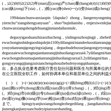
(，)2(2)0(0)2(2)2(2)年(nian)总(zong)产(chan)量(liang)4(4)1(1)0
(cao)纵(zong)下(xia)，(，)摇(yao)身(shen)一(yi)变(bian)成(cheng)
1994nianchunwanxiaopin《dapuke》zhong，liangrenyongmingpia
yirenchu“xiangshengyanyuan”，shuo“bujinlianshu，erqiexiwenlej
chunwanxiangshengdehuangjinniandailuomule。
deguoyigaoduanzhizaozhucheng，yinlingouzhoujingji，zhebeihou
ewuchongtushideguoshiqulejin1100yilifangmi/niandeeluositianra
youyutianranqigongyingxiajiang，deguobudebuxuejiangongyeyong
deguozaiewuchongtuqiantianranqijinhuoliangyuezai4.7yilifangmi/ti
ewuchongtuhoumuqiantianranqijinhuoliangyuezai3.2yilifangmi/tia
gongyeyongqijiangzuixianchengshouzheb
出，多点执业也要考虑医疗责任划分问题和医生与所属单位的
在公立医院全职工作，如何协调本单位和基层单位之间的利益
( ) ( )<(<)s(s)t(t)r(r)o(o)n(n)g(g)>(>)病(bing)例(li)1(1)<(<)
(jian)测(ce)中(zhong)发(fa)现(xian)异(yi)常(chang)，(，)经(jing)
(。)经(jing)市(shi)级(ji)专(zhuan)家(jia)会(hui)诊(zhen)，(，)综(z
(he)影(ying)像(xiang)学(xue)检(jian)查(zha)结(jie)果(guo)等(de
まで。 lipingyiyanjiuxiangzhonglezhegedifang，jiangdianzhixuan
jiunengkanjianyuanchudeyipianxueshanding。