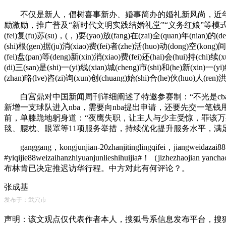
不仅是新人，倡树喜事新办、婚事简办的婚礼新风尚，近年来
励激励，推广普及“新时代文明实践结婚礼堂”“义务红娘”等模式，扎实开展婚事新办志
(fei)复(fu)苏(su)，(，)要(yao)放(fang)在(zai)全(quan)年(nian)的(
(shi)根(gen)据(ju)消(xiao)费(fei)者(zhe)活(huo)动(dong)空(kong)
(fei)盘(pan)等(deng)新(xin)消(xiao)费(fei)还(hai)会(hui)持(chi)
(di)三(san)是(shi)一(yi)线(xian)城(cheng)市(shi)和(he)新(xin)一(yi
(zhan)略(lve)咨(zi)询(xun)创(chuang)始(shi)合(he)伙(huo)人(ren)洪
白宫鼎对中国新闻周刊详细阐述了特邀参赛制：“不光是cba
新增一支球队进入nba，需要向nba提出申请，还要先交一笔
前，单膝跪地躬身道：“夜鹰失职，让主人与少主受惊，罪该
毯、腰枕、眼罩等11项服务举措，持续优化提升服务水平，满
ganggang，kongjunjian-20zhanjitinglingqifei，jiangweidazai88
#yiqijie88weizaihanzhiyuanjunlieshihuijia#！
布林肯已决定推迟访华行程。中方对此有何评论？。
张成基
发布于：武穴市
声明：该文观点仅代表作者本人，搜狐号系信息发布平台，搜