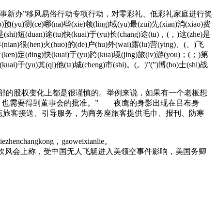
事新办”移风易俗行动专项行动，对零彩礼、低彩礼家庭进行奖
a)些(xie)领(ling)域(yu)最(zui)先(xian)消(xiao)费
)是(shi)短(duan)途(tu)快(kuai)于(yu)长(chang)途(tu)，(，)这(zhe)是
)年(nian)很(hen)火(huo)的(de)户(hu)外(wai)露(lu)营(ying)、(、)飞
)肯(ken)定(ding)快(kuai)于(yu)跨(kua)境(jing)旅(lv)游(you)；(；)第
快(kuai)于(yu)其(qi)他(ta)城(cheng)市(shi)。(。)”(”)博(bo)士(shi)战
乐部的股权变化上都是很谨慎的。举例来说，如果有一个老板想
转让，也需要得到董事会的批准。” 夜鹰的身影出现在吕布身
点旅客接送、引导服务，为商务座旅客提供毛巾、报刊、防寒
liezhenchangkong，gaoweixianlie。
↓ 问：3日，美国务院高官在电话吹风会上称，受中国无人飞艇进入美领空事件影响，美国务卿