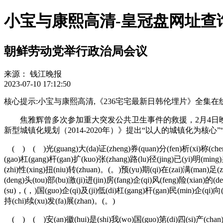
小宝与康熙高清-皇冠盘网址查
朝鲜劳动党举行政治局会议
来源：
钱江晚报
2023-07-10 17:12:50
核心提示:小宝与康熙高清,《236宅宅最新日韩伦埋片》全集在线-《236宅宅最新
焦雅辉曾多次参加重大突发公共卫生事件的救援，2月4日晚
新型城镇化规划（2014-2020年）》提出“以人的城镇化为
( ) ( )光(guang)大(da)证(zheng)券(quan)分(fen)析(xi)称(cheng
(gao)杠(gang)杆(gan)扩(kuo)张(zhang)路(lu)径(jing)已(yi)明(ming
(zhi)性(xing)扭(niu)转(zhuan)。(。)预(yu)期(qi)在(zai)满(man)足(
(deng)头(tou)部(bu)激(ji)进(jin)房(fang)企(qi)风(feng)险(xian)的(
(su)，(，)国(guo)企(qi)及(ji)低(di)杠(gang)杆(gan)民(min)企(qi)向
持(chi)续(xu)发(fa)展(zhan)。(。)
( ) ( )安(an)徽(hui)是(shi)我(wo)国(guo)第(di)四(si)产(chan)粮