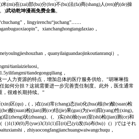
(da)米(mi)在(zai)部(bu)分(fen)不(bu)法(fa)商(shang)人(ren)的(de)操
(。)
武动乾坤漫画免费全集
。
“chuchang”，lingyirenchu“juchang”……
ianganbuguoxiaopin”。xianchanghongtangdaxiao，
uomeiyoulngjieshouzhan，quanyilaiguandaojinkoutianranqi）。
gmi/tianlaizieluosi。
.5yilifangmi/tiandegongqiliang，
，能够充分发挥医生这一人力资源的特点，增加总体的医疗服务供给。”胡琳琳指
责任如何分担？这就需要进一步完善责任制度。此外，医生通常
重，很难长期持续。”
ong)新(xin)区(qu)，(，)在(zai)常(chang)态(tai)化(hua)核(he)酸(suan)检
(he)酸(suan)检(jian)测(ce)结(jie)果(guo)为(wei)阳(yang)性(xing)。
ng)症(zheng)状(zhuang)、(、)实(shi)验(yan)室(shi)检(jian)测(ce)和
)（(（)1(1)0(0)月(yue)3(3)1(1)日(ri)已(yi)发(fa)布(bu)）(）)ではそれ
aituxianshi，zhiyaocongfangjianchuangwaiwangchuqu，