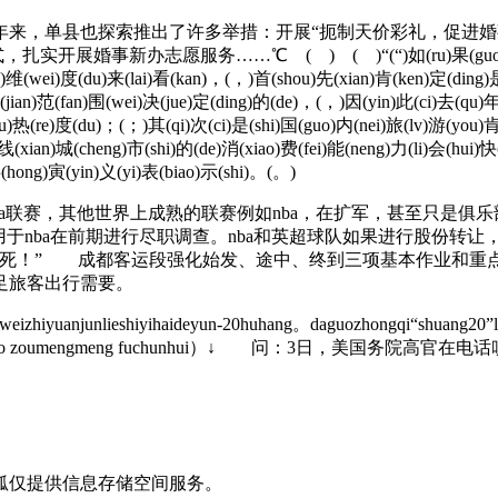
，单县也探索推出了许多举措：开展“扼制天价彩礼，促进婚
愿服务……℃ ( ) ( )“(“)如(ru)果(guo)预(yu)测(ce)哪(n
de)维(wei)度(du)来(lai)看(kan)，(，)首(shou)先(xian)肯(ken)定(ding
间(jian)范(fan)围(wei)决(jue)定(ding)的(de)，(，)因(yin)此(ci)去(qu
续(xu)热(re)度(du)；(；)其(qi)次(ci)是(shi)国(guo)内(nei)旅(lv)游(you
)线(xian)城(cheng)市(shi)的(de)消(xiao)费(fei)能(neng)力(li)会(hui)
(hong)寅(yin)义(yi)表(biao)示(shi)。(。)
联赛，其他世界上成熟的联赛例如nba，在扩军，甚至只是俱
钱用于nba在前期进行尽职调查。nba和英超球队如果进行股份
万死！” 成都客运段强化始发、途中、终到三项基本作业和重
足旅客出行需要。
weizhiyuanjunlieshiyihaideyun-20huhang。daguozhongqi“shuang20”
（jizhezhaojian yanchao zoumengmeng fuchunhui）
狐仅提供信息存储空间服务。