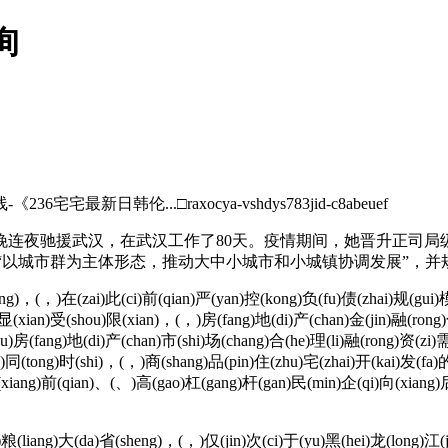
询
日韩伦...□raxocya-vshdys783jid-c8abeuef
连夜驰援武汉，在武汉工作了80天。疫情期间，她晋升正司
核心”“以城市群为主体形态，推动大中小城市和小城镇协调发展”，并
)，(，)在(zai)此(ci)前(qian)严(yan)控(kong)负(fu)债(zhai)规(gui)模
)显(xian)受(shou)限(xian)，(，)房(fang)地(di)产(chan)金(jin)融(ron
zu)房(fang)地(di)产(chan)市(shi)场(chang)合(he)理(li)融(rong)资(z
de)同(tong)时(shi)，(，)商(shang)品(pin)住(zhu)宅(zhai)开(kai)发(fa
(xiang)前(qian)、(、)高(gao)杠(gang)杆(gan)民(min)企(qi)向(xiang)
(liang)大(da)省(sheng)，(，)仅(jin)次(ci)于(yu)黑(hei)龙(long)江