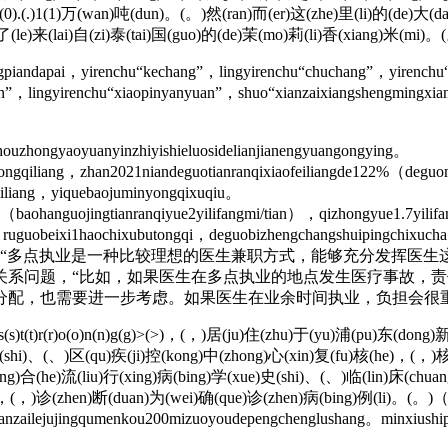
(0)0(0).(.)1(1)万(wan)吨(dun)。(。)然(ran)而(er)这(zhe)里(li)的(de)大
了(le)来(lai)自(zi)泰(tai)国(guo)的(de)茉(mo)莉(li)香(xiang)米(mi)。
ndapai，yirenchu“kechang”，lingyirenchu“chuchang”，yirenchu
ian”，lingyirenchu“xiaopinyanyuan”，shuo“xianzaixiangshengmingx
zhongyaoyuanyinzhiyishieluosidelianjianengyuangongying。
nqigongqiliang，zhan2021niandeguotianranqixiaofeiliangde122%（deg
qiliang，yiquebaojuminyongqixuqiu。
an（baohanguojingtianranqiyue2yilifangmi/tian），qizhongyue1.7yilifan
n，ruguobeixi1haochixubutongqi，deguobizhengchangshuipingchixucha1
ufenyongqiduanque。 “多点执业是一种比较理想的医生兼职方式
关系问题，“比如，如果医生在多点执业的地点发生医疗事故，
分配，也需要进一步考虑。如果医生在业余时间执业，负担会很
/(/)s(s)t(t)r(r)o(o)n(n)g(g)>(>)，(，)居(ju)住(zhu)于(yu)浦(pu)东(d
市(shi)、(、)区(qu)疾(ji)控(kong)中(zhong)心(xin)复(fu)核(he)，(，)核
ong)合(he)流(liu)行(xing)病(bing)学(xue)史(shi)、(、)临(lin)床(chua
ng)，(，)诊(zhen)断(duan)为(wei)确(que)诊(zhen)病(bing)例(li)。(。
zailejujingqumenkou200mizuoyoudepengchenglushang。minxiuship