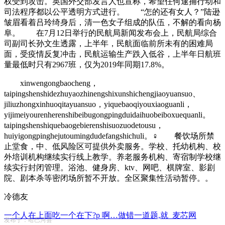
权受到攻击。英国外交部发言人也宣称，希望任何逮捕行动和
司法程序都以公平透明方式进行。 “怎的还有女人？”陆逊
皱眉看着吕玲绮身后，清一色女子组成的队伍，不解的看向杨
阜。 在7月12日举行的民航局新闻发布会上，民航局综合
司副司长孙文生透露，上半年，民航面临前所未有的困难局
面，受疫情反复冲击，民航运输生产跌入低谷，上半年日航班
量最低时只有2967班，仅为2019年同期17.8%。
xinwengongbaocheng，
taipingshenshidezhuyaozhinengshixunshichengjiaoyuansuo、
jiliuzhongxinhuoqitayuansuo，yiquebaoqiyouxiaoguanli，
yijimeiyourenherenshibeibugongpingduidaihuobeiboxuequanli。
taipingshenshiquebaogebierenshisuozuodetousu，
huiyigongpinghejutoumingdudefangshichuli。♀ 餐饮场所禁
止堂食，中、低风险区可提供外卖服务。学校、托幼机构、校
外培训机构继续实行线上教学。养老服务机构、寄宿制学校继
续实行封闭管理。浴池、健身房、ktv、网吧、棋牌室、影剧
院、剧本杀等密闭场所暂不开放。全区聚集性活动暂停。。
冷德友
一个人在上面吃一个在下?p 啊…做错一道题,就_麦芯网
发布于：哈巴河县