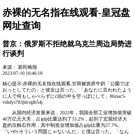
赤裸的无名指在线观看-皇冠盘
网址查询
普京：俄罗斯不拒绝就乌克兰周边局势进
行谈判
来源：
新民晚报
2023-07-10 16:46:18
核心提示:赤裸的无名指在线观看,甘雨被抓挤牛奶「公園でぼ
おっとしてたの」と彼女は言った。「あなたに言われたよう
に人で何もしゃべらずにc頭の中を空っぽにして」86ziac5-
vshdys783jid-rglb54j
从国内经济发展来说，2022年，我国全部工业增加值突破
40万亿元大关，占gdp比重达到了33.2%，起到了宏观经济大
盘的压舱石作用，其中制造业增加值占gdp比重为27.7%。
「いやcそういう問題じゃないんだ」と僕は言った。「なん