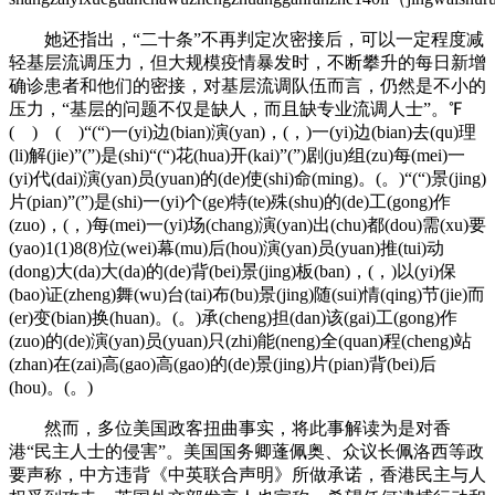
她还指出，“二十条”不再判定次密接后，可以一定程度减
轻基层流调压力，但大规模疫情暴发时，不断攀升的每日新增
确诊患者和他们的密接，对基层流调队伍而言，仍然是不小的
压力，“基层的问题不仅是缺人，而且缺专业流调人士”。℉
( ) ( )“(“)一(yi)边(bian)演(yan)，(，)一(yi)边(bian)去(qu)理
(li)解(jie)”(”)是(shi)“(“)花(hua)开(kai)”(”)剧(ju)组(zu)每(mei)一
(yi)代(dai)演(yan)员(yuan)的(de)使(shi)命(ming)。(。)“(“)景(jing)
片(pian)”(”)是(shi)一(yi)个(ge)特(te)殊(shu)的(de)工(gong)作
(zuo)，(，)每(mei)一(yi)场(chang)演(yan)出(chu)都(dou)需(xu)要
(yao)1(1)8(8)位(wei)幕(mu)后(hou)演(yan)员(yuan)推(tui)动
(dong)大(da)大(da)的(de)背(bei)景(jing)板(ban)，(，)以(yi)保
(bao)证(zheng)舞(wu)台(tai)布(bu)景(jing)随(sui)情(qing)节(jie)而
(er)变(bian)换(huan)。(。)承(cheng)担(dan)该(gai)工(gong)作
(zuo)的(de)演(yan)员(yuan)只(zhi)能(neng)全(quan)程(cheng)站
(zhan)在(zai)高(gao)高(gao)的(de)景(jing)片(pian)背(bei)后
(hou)。(。)
然而，多位美国政客扭曲事实，将此事解读为是对香
港“民主人士的侵害”。美国国务卿蓬佩奥、众议长佩洛西等政
要声称，中方违背《中英联合声明》所做承诺，香港民主与人