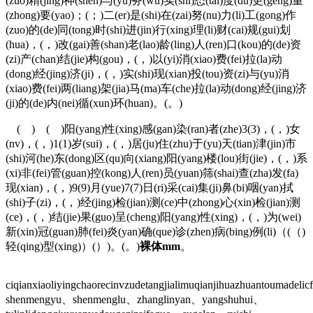
(zuo)精(jing)神(shen)与(yu)务(wu)实(shi)态(tai)度(du)更(geng)重
(zhong)要(yao)；(；)二(er)是(shi)在(zai)努(nu)力(li)工(gong)作
(zuo)的(de)同(tong)时(shi)进(jin)行(xing)理(li)财(cai)规(gui)划
(hua)，(，)改(gai)善(shan)老(lao)龄(ling)人(ren)口(kou)的(de)资
(zi)产(chan)结(jie)构(gou)，(，)以(yi)消(xiao)费(fei)拉(la)动
(dong)经(jing)济(ji)，(，)实(shi)现(xian)投(tou)资(zi)与(yu)消
(xiao)费(fei)两(liang)架(jia)马(ma)车(che)拉(la)动(dong)经(jing)济
(ji)的(de)内(nei)循(xun)环(huan)。(。)
( ) ( )阳(yang)性(xing)感(gan)染(ran)者(zhe)3(3)，(，)女
(nv)，(，)1(1)岁(sui)，(，)居(ju)住(zhu)于(yu)天(tian)津(jin)市
(shi)河(he)东(dong)区(qu)向(xiang)阳(yang)楼(lou)街(jie)，(，)系
(xi)非(fei)管(guan)控(kong)人(ren)员(yuan)筛(shai)查(zha)发(fa)
现(xian)，(，)9(9)月(yue)7(7)日(ri)采(cai)集(ji)鼻(bi)咽(yan)拭
(shi)子(zi)，(，)经(jing)检(jian)测(ce)中(zhong)心(xin)检(jian)测
(ce)，(，)结(jie)果(guo)呈(cheng)阳(yang)性(xing)，(，)为(wei)
新(xin)冠(guan)肺(fei)炎(yan)确(que)诊(zhen)病(bing)例(li)（(（)
轻(qing)型(xing)）(）)。(。)
裸体mm
。
ciqianxiaoliyingchaorecinvzudetangjialimuqianjihuazhuantoumadeli
shenmengyu、shenmenglu、zhanglinyan、yangshuhui、