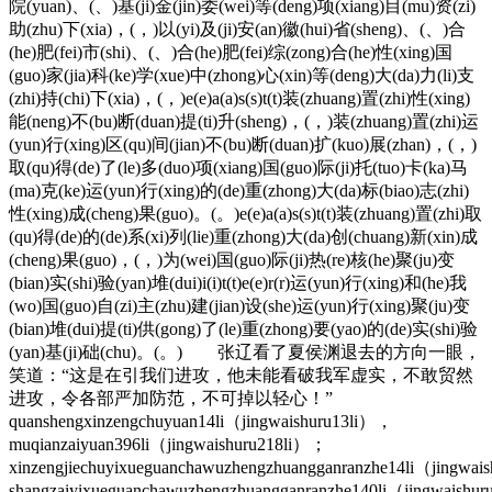
院(yuan)、(、)基(ji)金(jin)委(wei)等(deng)项(xiang)目(mu)资(zi)
助(zhu)下(xia)，(，)以(yi)及(ji)安(an)徽(hui)省(sheng)、(、)合
(he)肥(fei)市(shi)、(、)合(he)肥(fei)综(zong)合(he)性(xing)国
(guo)家(jia)科(ke)学(xue)中(zhong)心(xin)等(deng)大(da)力(li)支
(zhi)持(chi)下(xia)，(，)e(e)a(a)s(s)t(t)装(zhuang)置(zhi)性(xing)
能(neng)不(bu)断(duan)提(ti)升(sheng)，(，)装(zhuang)置(zhi)运
(yun)行(xing)区(qu)间(jian)不(bu)断(duan)扩(kuo)展(zhan)，(，)
取(qu)得(de)了(le)多(duo)项(xiang)国(guo)际(ji)托(tuo)卡(ka)马
(ma)克(ke)运(yun)行(xing)的(de)重(zhong)大(da)标(biao)志(zhi)
性(xing)成(cheng)果(guo)。(。)e(e)a(a)s(s)t(t)装(zhuang)置(zhi)取
(qu)得(de)的(de)系(xi)列(lie)重(zhong)大(da)创(chuang)新(xin)成
(cheng)果(guo)，(，)为(wei)国(guo)际(ji)热(re)核(he)聚(ju)变
(bian)实(shi)验(yan)堆(dui)i(i)t(t)e(e)r(r)运(yun)行(xing)和(he)我
(wo)国(guo)自(zi)主(zhu)建(jian)设(she)运(yun)行(xing)聚(ju)变
(bian)堆(dui)提(ti)供(gong)了(le)重(zhong)要(yao)的(de)实(shi)验
(yan)基(ji)础(chu)。(。) 张辽看了夏侯渊退去的方向一眼，
笑道：“这是在引我们进攻，他未能看破我军虚实，不敢贸然
进攻，令各部严加防范，不可掉以轻心！”
quanshengxinzengchuyuan14li（jingwaishuru13li），
muqianzaiyuan396li（jingwaishuru218li）；
xinzengjiechuyixueguanchawuzhengzhuangganranzhe14li（jingwa
shangzaiyixueguanchawuzhengzhuangganranzhe140li（jingwaishu