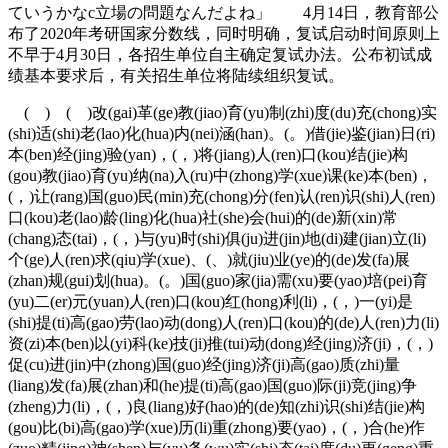
ていうかなc立場の問題なんだよね」 4月14日，教育部公
布了2020年考研国家分数线，同时明确，复试启动时间原则上
不早于4月30日，各招生单位自主确定复试办法。公布初试成
绩基本要求后，有关招生单位将陆续组织复试。
( ) ( )改(gai)革(ge)教(jiao)育(yu)制(zhi)度(du)充(chong)实
(shi)适(shi)老(lao)化(hua)内(nei)涵(han)。(。)借(jie)鉴(jian)日(ri)
本(ben)经(jing)验(yan)，(，)将(jiang)人(ren)口(kou)结(jie)构
(gou)教(jiao)育(yu)纳(na)入(ru)中(zhong)学(xue)课(ke)本(ben)，
(，)让(rang)国(guo)民(min)充(chong)分(fen)认(ren)识(shi)人(ren)
口(kou)老(lao)龄(ling)化(hua)社(she)会(hui)的(de)新(xin)常
(chang)态(tai)，(，)与(yu)时(shi)俱(ju)进(jin)地(di)建(jian)立(li)
个(ge)人(ren)求(qiu)学(xue)、(、)就(jiu)业(ye)的(de)发(fa)展
(zhan)规(gui)划(hua)。(。)国(guo)家(jia)需(xu)要(yao)培(pei)育
(yu)二(er)元(yuan)人(ren)口(kou)红(hong)利(li)，(，)一(yi)是
(shi)提(ti)高(gao)劳(lao)动(dong)人(ren)口(kou)的(de)人(ren)力(li)
资(zi)本(ben)以(yi)科(ke)技(ji)推(tui)动(dong)经(jing)济(ji)，(，)
促(cu)进(jin)中(zhong)国(guo)经(jing)济(ji)高(gao)质(zhi)量
(liang)发(fa)展(zhan)和(he)提(ti)高(gao)国(guo)际(ji)竞(jing)争
(zheng)力(li)，(，)良(liang)好(hao)的(de)知(zhi)识(shi)结(jie)构
(gou)比(bi)高(gao)学(xue)历(li)重(zhong)要(yao)，(，)合(he)作