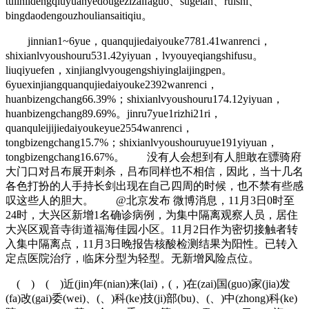
tulinlidengqiuyuanyedougezizaifaguo、sugelan、ruishi、
bingdaodengouzhouliansaitiqiu。
jinnian1~6yue，quanqujiedaiyouke7781.41wanrenci，
shixianlvyoushouru531.42yiyuan，lvyouyeqiangshifusu。
liuqiyuefen，xinjianglvyougengshiyinglaijingpen。
6yuexinjiangquanqujiedaiyouke2392wanrenci，
huanbizengchang66.39%；shixianlvyoushouru174.12yiyuan，
huanbizengchang89.69%。jinru7yue1rizhi21ri，
quanquleijijiedaiyoukeyue2554wanrenci，
tongbizengchang15.7%；shixianlvyoushouruyue191yiyuan，
tongbizengchang16.67%。 没有人会想到有人胆敢在骠骑府
大门口对吕布展开刺杀，吕布同样也不相信，因此，当十几名
各色打扮的人手持长剑出现在自己四周的时候，也不禁有些感
叹这些人的胆大。 @北京发布 微博消息，11月3日0时至
24时，大兴区新增1名确诊病例，为集中隔离观察人员，居住
大兴区观音寺街道福海佳园小区。11月2日作为密切接触者转
入集中隔离点，11月3日晚报告核酸检测结果为阳性。已转入
定点医院治疗，临床分型为轻型。无新增风险点位。
( ) ( )近(jin)年(nian)来(lai)，(，)在(zai)国(guo)家(jia)发
(fa)改(gai)委(wei)、(、)科(ke)技(ji)部(bu)、(、)中(zhong)科(ke)