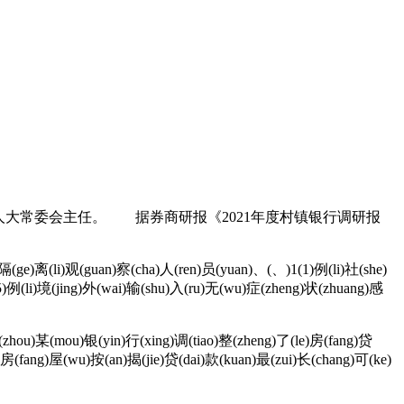
大常委会主任。 据券商研报《2021年度村镇银行调研报
)隔(ge)离(li)观(guan)察(cha)人(ren)员(yuan)、(、)1(1)例(li)社(she)
5)例(li)境(jing)外(wai)输(shu)入(ru)无(wu)症(zheng)状(zhuang)感
(zhou)某(mou)银(yin)行(xing)调(tiao)整(zheng)了(le)房(fang)贷
)房(fang)屋(wu)按(an)揭(jie)贷(dai)款(kuan)最(zui)长(chang)可(ke)