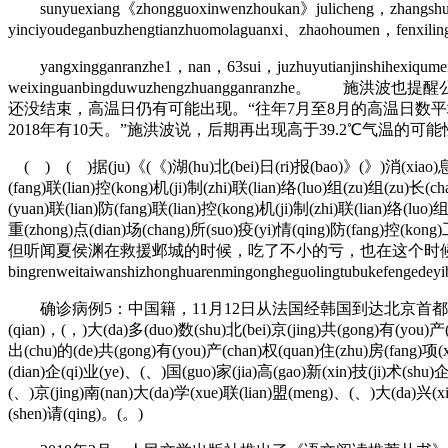
sunyuexiang《zhongguoxinwenzhoukan》julicheng，zhangshuicha
yinciyoudeganbuzhengtianzhuomolaguanxi、zhaohoumen，fenxilingd
yangxingganranzhe1，nan，63sui，juzhuyutianjinshihexiqumeijian
weixinguanbingduwuzhengzhuangganran
还没结束，高温日仍有可能出现。“往年7月至8月的高温日数平均为6.
2018年有10天。”施洪波说，后期再出现高于39.2℃气温的
( ) ( )据(ju)《(《)湖(hu)北(bei)日(ri)报(bao)》(》)消(xiao)息(x
(fang)联(lian)控(kong)机(ji)制(zhi)联(lian)络(luo)组(zu)组(zu)长
(yuan)联(lian)防(fang)联(lian)控(kong)机(ji)制(zhi)联(lian)络(luo
重(zhong)点(dian)场(chang)所(suo)疫(yi)情(qin
但听闻夏侯渊在救援邺城的时候，吃了不小的亏，也在这个时候，关中传来的消息让
bingrenweitaiwanshizhonghuarenmingongheguolingtubukefengedey
确诊病例5：中国籍，11月12日从法国经韩国到达北京首都机场
(qian)，(，)大(da)多(duo)数(shu)北(bei)京(jing)共(gong)有(you)产(
出(chu)的(de)共(gong)有(you)产(chan)权(quan)住(zhu)房(fang)项(x
(dian)企(qi)业(ye)、(、)国(guo)家(jia)高(gao)新(xin)技(ji)术(shu
(、)京(jing)南(nan)大(da)学(xue)联(lian)盟(meng)、(、)大(da)兴(xi
(shen)请(qing)。(。)