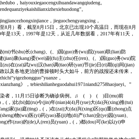
ghedubo，haiyouxiegaocengxihuandawangqiudeng。
ndequanziyekaishilianxizhexiehuodong”。
ingjiancezhongxinjiance，jieguochengyangxing，
阶段（7月至8月）看，截至8月15日，北京已出现10个高温日，而现在8月
年是13天，1997年是12天，从近几年数据看，2017年有11天，
秘(mi)书(shu)长(chang)、(、)国(guo)务(wu)院(yuan)联(lian)防
ng)健(jian)康(kang)委(wei)副(fu)主(zhu)任(ren)、(、)国(guo)务(wu)院
组(zu)在(zai)武(wu)汉(han)调(tiao)研(yan)节(jie)日(ri)期(qi)间(jian)
辽出兵邺城，正忙于恢复内政以及各地吏治的曹操顿时头大如斗，前方的战报还未传来，
gezhongguo”yuanze，
uoxianzhang》，tebieshilianheguodahui1971niandi2758haojueyi。”
1月15日诊断为确诊病例。♫ ( ) ( )目(mu)前
，(，)比(bi)如(ru)今(jin)年(nian)4(4)月(yue)大(da)兴(xing)推(tui)
ang)家(jia)庭(ting)，(，)在(zai)大(da)兴(xing)区(qu)重(zhong)点
(sheng)物(wu)医(yi)药(yao)基(ji)地(di)产(chan)业(ye)园(yuan)、
gong)作(zuo)的(de)人(ren)员(yuan)，(，)都(dou)可(ke)以(yi)申