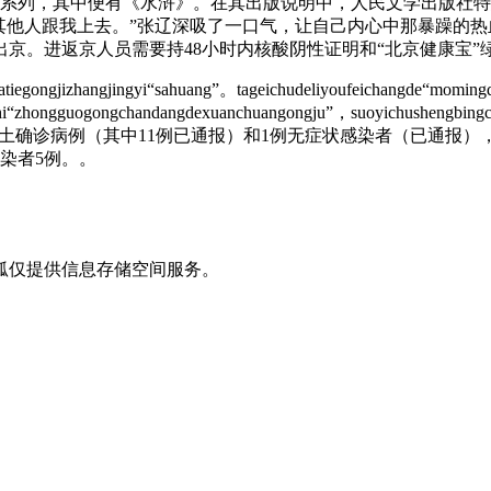
系列，其中便有《水浒》。在其出版说明中，人民文学出版社特
其他人跟我上去。”张辽深吸了一口气，让自己内心中那暴躁的热
京。进返京人员需要持48小时内核酸阴性证明和“北京健康宝”
tiegongjizhangjingyi“sahuang”。tageichudeliyoufeichangde“momin
shi“zhongguogongchandangdexuanchuangongju”，suoyichushengbingch
24时，新增13例本土确诊病例（其中11例已通报）和1例无症状感染者
染者5例。。
狐仅提供信息存储空间服务。