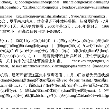
ng、gubodengrenmiliandaqiaopai，litianfeidengrenkuaidamajian
aodeaihao，“zaizhezhongbeijingxia，henduoyuangongweilejijintame
gjie，xiguankongrenyuanshaizhafaxian，9yue7ricaijibiyanshizi，j
zhe。 施洪波也提醒公众，夏季尚未结束，对高温还不能放松警惕。从盛夏
1天。从历史数据看，2000年是15天，2010年是14天，1999
可能性非常小，但高温日数可能还会增多。
i)，(，)5(5)月(yue)5(5)日(ri)，(，)国(guo)务(wu)院(yuan)副(fu)
(chang)丁(ding)向(xiang)阳(yang)，(，)国(guo)家(jia)卫(wei)生(she
)组(zu)副(fu)组(zu)长(chang)于(yu)学(xue)军(jun)率(lv)联(lian)络(luo)
g)防(fang)控(kong)工(gong)作(zuo)。(。) 随着冀州张
曹操雪上加霜。 “hasakesitangongheguozhichi“yi
ibufen。hasakesitanzhichizunshouxianxingguojifazhunzehe《lianheg
，经闭环管理送至集中隔离酒店，11月13日诊断为无症状感染者，1
chan)权(quan)房(fang)不(bu)需(xu)要(yao)本(ben)市(shi)户(hu)籍(ji)
iang)目(mu)，(，)除(chu)了(le)本(ben)市(shi)户(hu)籍(ji)无(wu)房(f
)企(qi)业(ye)、(、)新(xin)媒(mei)体(ti)产(chan)业(ye)园(yuan)、(、)生
ng)国(guo)际(ji)机(ji)场(chang)驻(zhu)场(chang)单(dan)位(wei)工(