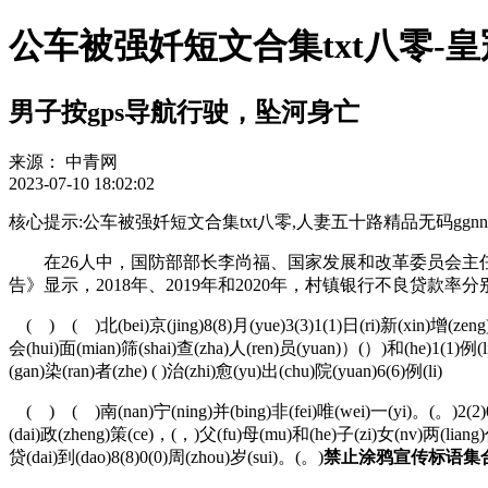
公车被强奷短文合集txt八零-
男子按gps导航行驶，坠河身亡
来源：
中青网
2023-07-10 18:02:02
核心提示:公车被强奷短文合集txt八零,人妻五十路精品无码ggnnxyrl-vsh
在26人中，国防部部长李尚福、国家发展和改革委员会主任
告》显示，2018年、2019年和2020年，村镇银行不良贷款率分别
( ) ( )北(bei)京(jing)8(8)月(yue)3(3)1(1)日(ri)新(xin)增(zeng)
会(hui)面(mian)筛(shai)查(zha)人(ren)员(yuan)）(）)和(he)1(1)例(l
(gan)染(ran)者(zhe) ( )治(zhi)愈(yu)出(chu)院(yuan)6(6)例(li)
( ) ( )南(nan)宁(ning)并(bing)非(fei)唯(wei)一(yi)。(。)2(2)0(0
(dai)政(zheng)策(ce)，(，)父(fu)母(mu)和(he)子(zi)女(nv)两(liang)
贷(dai)到(dao)8(8)0(0)周(zhou)岁(sui)。(。)
禁止涂鸦宣传标语集合