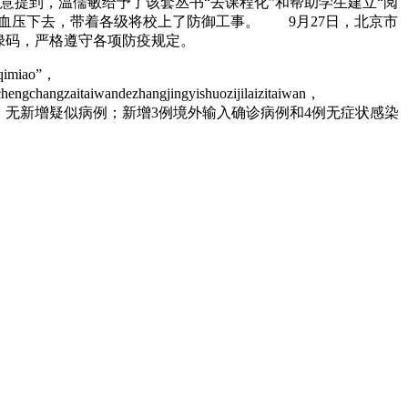
意提到，温儒敏给予了该套丛书“去课程化”和帮助学生建立“阅
血压下去，带着各级将校上了防御工事。 9月27日，北京市
绿码，严格遵守各项防疫规定。
gqimiao”，
engchangzaitaiwandezhangjingyishuozijilaizitaiwan，
（已通报），无新增疑似病例；新增3例境外输入确诊病例和4例无症状感染