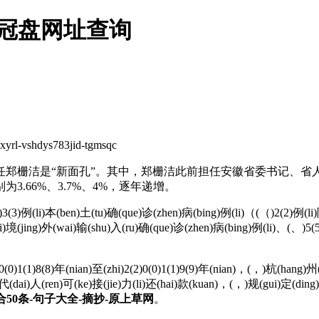
皇冠盘网址查询
dys783jid-tgmsqc
郑栅洁是“新面孔”。其中，郑栅洁此前担任安徽省委书记、省人
为3.66%、3.7%、4%，逐年递增。
3(3)例(li)本(ben)土(tu)确(que)诊(zhen)病(bing)例(li)（(（)2(2)例(li
i)境(jing)外(wai)输(shu)入(ru)确(que)诊(zhen)病(bing)例(li)、(、)5(
)1(1)8(8)年(nian)至(zhi)2(2)0(0)1(1)9(9)年(nian)，(，)杭(hang)州
代(dai)人(ren)可(ke)接(jie)力(li)还(hai)款(kuan)，(，)规(gui)定(ding
50条-句子大全-摘抄-原上草网
。