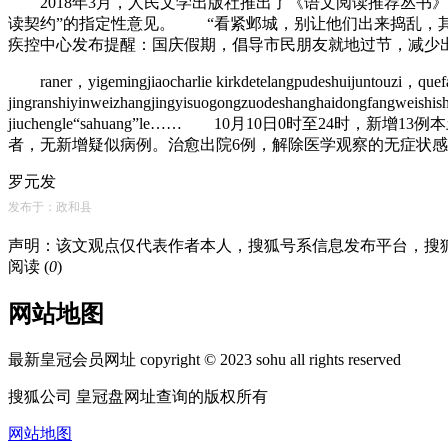
2018年3月，人民文学出版社推出了《语文阅读推荐丛书》
读契约”的指定性意见。 “看紧邺城，别让他们出来捣乱，
疾控中心发布提醒：国庆假期，倡导市民朋友就地过节，减少出
raner，yigemingjiaocharlie kirkdetelangpudeshuijuntouzi，quefa
jingranshiyinweizhangjingyisuogongzuodeshanghaidongfangweishi
jiuchengle“sahuang”le…… 10月10日0时至
者，无新增疑似病例。治愈出院6例，解除医学观察的无症状感
罗元发
发布于：政和县
声明：该文观点仅代表作者本人，搜狐号系信息发布平台，搜
阅读 (
0
)
网站地图
最新皇冠会员网址 copyright © 2023 sohu all rights reserved
搜狐公司 皇冠盘网址查询的版权所有
网站地图