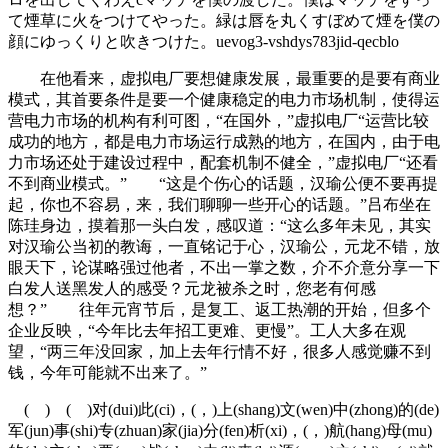
て煙草に火をつけてやった。緑は唇を丸くすぼめて煙を僕の
顔にゆっくりと吹きつけた。uevog3-vshdys783jid-qecblo
在他看来，虚拟电厂要想健康发展，最重要的是要有商业
模式，其首要条件是要一个健康稳定的电力市场机制，使得运
营电力市场的机构有利可图，“在国外，”虚拟电厂“运营比较
成功的地方，都是电力市场运行成熟的地方，在国内，由于电
力市场还处于建设过程中，配套机制不健全，”虚拟电厂“还看
不到商业模式。” “这是个伤心的话题，汉瑜公便不要再提
起，你也不容易，来，我们聊聊一些开心的话题。”吕布坐在
陈珪身边，摸着那一头白发，感叹道：“这么多年未见，其实
对汉瑜公当初的教诲，一直铭记于心，汉瑜公，元龙不错，放
眼天下，论谋略强过他者，不出一掌之数，介不介意分享一下
白发人送黑发人的感受？元龙被杀之时，您老有何感
想？” 往年元宵节后，是复工、返工热潮的开始，但多个
企业反映，“今年比去年招工更难、更慢”。工人大多在观
望，“两三年没回家，加上去年行情不好，很多人感觉赚不到
钱，今年可能就不出来了。”
( ) ( )对(dui)此(ci)，(，)上(shang)文(wen)中(zhong)的(de)
军(jun)事(shi)专(zhuan)家(jia)分(fen)析(xi)，(，)航(hang)母(mu)