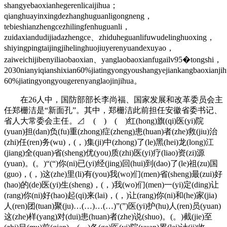
shangyebaoxianhegerenlicaijihua；
qianghuayinxingdezhanghuguanligongneng，
tebieshianzhengcezhilingfenhuguanli，
zuidaxiandudijiadazhengce、zhiduheguanlifuwudelinghuoxing，
shiyingpingtaijingjihelinghuojiuyerenyuandexuyao，
zaiweichijibenyiliaobaoxian、yanglaobaoxianfugailv95�tongshi，
2030nianyiqianshixian60%jiatingyongyoushangyejiankangbaoxianj
60%jiatingyongyougerenyanglaojinjihua。
在26人中，国防部部长李尚福、国家发展和改革委员会主
任郑栅洁是“新面孔”。其中，郑栅洁此前担任安徽省委书记、
省人大常委会主任。⊿ ( ) ( )红(hong)旗(qi)医(yi)院
(yuan)担(dan)负(fu)重(zhong)症(zheng)患(huan)者(zhe)救(jiu)治
(zhi)任(ren)务(wu)，(，)集(ji)中(zhong)了(le)黑(hei)龙(long)江
(jiang)全(quan)省(sheng)优(you)质(zhi)医(yi)疗(liao)资(zi)源
(yuan)。(。)“(“)你(ni)已(yi)经(jing)回(hui)到(dao)了(le)祖(zu)国
(guo)，(，)这(zhe)里(li)有(you)我(wo)们(men)省(sheng)最(zui)好
(hao)的(de)医(yi)生(sheng)，(，)我(wo)们(men)一(yi)定(ding)让
(rang)你(ni)好(hao)起(qi)来(lai)，(，)让(rang)你(ni)和(he)家(jia)
人(ren)团(tuan)聚(ju)…(…)…(…)”(”)医(yi)护(hu)人(ren)员(yuan)
这(zhe)样(yang)对(dui)患(huan)者(zhe)说(shuo)。(。)截(jie)至