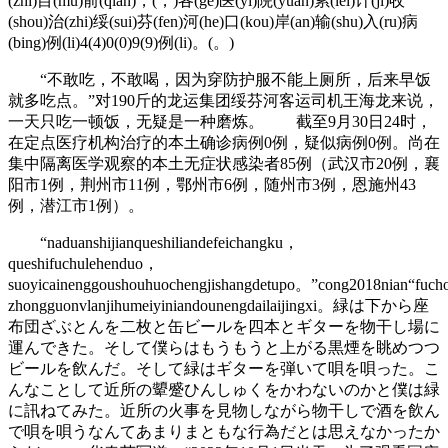
(zhi)目(mu)前(qian)，(，)各(ge)医(yi)院(yuan)累(lei)计(ji)收
(shou)治(zhi)绥(sui)芬(fen)河(he)口(kou)岸(an)输(shu)入(ru)病
(bing)例(li)4(4)0(0)9(9)例(li)。(。)
“不敢吃，不敢喝，因为穿防护服不能上厕所，后来早饭
就多吃点。”对190斤的龙运集团绥芬河客运司机王海龙来说，
一天只吃一顿饭，无疑是一种磨炼。 截至9月30日24时，
在定点医疗机构治疗的本土确诊病例0例，疑似病例0例。尚在
集中隔离医学观察的本土无症状感染者85例（武汉市20例，襄
阳市1例，荆州市11例，鄂州市6例，随州市3例，恩施州43
例，潜江市1例）。
“naduanshijianqueshiliandefeichangku，
queshifuchulehenduo，
suoyicainenggoushouhuochengjishangdetupo。”cong2018nian“fucho
zhongguonvlanjihumeiyiniandounengdailaijingxi。緑は下から座
布団ざぶとんを二枚と缶ビールを四本とギターを物干し場に
運んできた。そして僕らはもうもうと上がる黒煙を眺めつつ
ビールを飲んだ。そして緑はギターを弾いて唄を唄った。こ
んなことして近所の顰蹙ひんしゅくをかわないのかと僕は緑
に訊ねてみた。近所の火事を見物しながら物干しで酒を飲ん
で唄を唄うなんてあまりまともな行為だとは思えなかったか