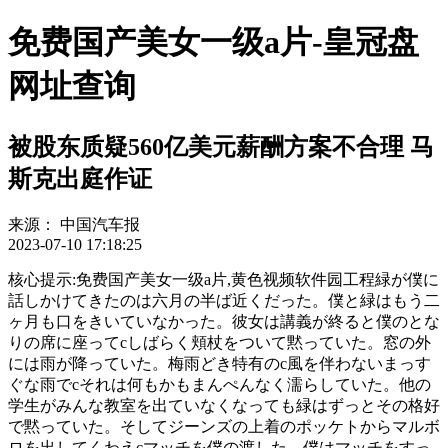
免费国产美女一级a片-皇冠盘
网址查询
被股东质疑560亿美元薪酬方案不合理 马
斯克出庭作证
来源：
中国汽车报
2023-07-10 17:18:25
核心提示:免费国产美女一级a片,黄色视频软件园工程緑が僕に
話しかけてきたのは六月の半ば近くだった。僕と緑はもう二
ヶ月も口をきいていなかった。彼女は講義が終ると僕のとな
りの席に座ってcしばらく頬杖をついて黙っていた。窓の外
には雨が降っていた。梅雨どき特有のc風を伴わないまっす
ぐな雨でcそれは何もかもまんぺんなく濡らしていた。他の
学生がみんな教室を出ていなくなっても緑はずっとその格好
で黙っていた。そしてジーンズの上着のポッケトからマルボ
ロを出してくわえcマッチを僕の渡した。僕はマッチをすっ