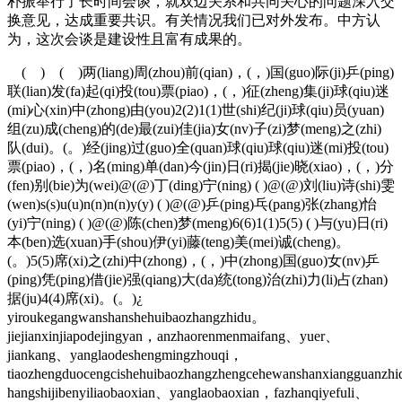
朴振举行了长时间会谈，就双边关系和共同关心的问题深入交
换意见，达成重要共识。有关情况我们已对外发布。中方认
为，这次会谈是建设性且富有成果的。
( ) ( )两(liang)周(zhou)前(qian)，(，)国(guo)际(ji)乒(ping)
联(lian)发(fa)起(qi)投(tou)票(piao)，(，)征(zheng)集(ji)球(qiu)迷
(mi)心(xin)中(zhong)由(you)2(2)1(1)世(shi)纪(ji)球(qiu)员(yuan)
组(zu)成(cheng)的(de)最(zui)佳(jia)女(nv)子(zi)梦(meng)之(zhi)
队(dui)。(。)经(jing)过(guo)全(quan)球(qiu)球(qiu)迷(mi)投(tou)
票(piao)，(，)名(ming)单(dan)今(jin)日(ri)揭(jie)晓(xiao)，(，)分
(fen)别(bie)为(wei)@(@)丁(ding)宁(ning) ( )@(@)刘(liu)诗(shi)雯
(wen)s(s)u(u)n(n)n(n)y(y) ( )@(@)乒(ping)乓(pang)张(zhang)怡
(yi)宁(ning) ( )@(@)陈(chen)梦(meng)6(6)1(1)5(5) ( )与(yu)日(ri)
本(ben)选(xuan)手(shou)伊(yi)藤(teng)美(mei)诚(cheng)。
(。)5(5)席(xi)之(zhi)中(zhong)，(，)中(zhong)国(guo)女(nv)乒
(ping)凭(ping)借(jie)强(qiang)大(da)统(tong)治(zhi)力(li)占(zhan)
据(ju)4(4)席(xi)。(。)¿
yiroukegangwanshanshehuibaozhangzhidu。
jiejianxinjiapodejingyan，anzhaorenmenmaifang、yuer、
jiankang、yanglaodeshengmingzhouqi，
tiaozhengduocengcishehuibaozhangzhengcehewanshanxiangguanzh
hangshijibenyiliaobaoxian、yanglaobaoxian，fazhanqiyefuli、