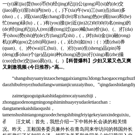
一(yi)家(jia)货(huo)币(bi)经(jing)纪(ji)公(gong)司(si)的(de)交
(jiao)易(yi)室(shi)内(nei)，(，)下(xia)午(wu)三(san)点(dian)多
(duo)，(，)现(xian)场(chang)非(fei)常(chang)热(re)闹(nao)和(he)
忙(mang)碌(lu)，(，)有(you)接(jie)近(jin)2(2)0(0)0(0)名(ming)的
(de)经(jing)纪(ji)人(ren)通(tong)过(guo)喊(han)价(jia)、(、)打(da)
手(shou)势(shi)的(de)方(fang)式(shi)，(，)对(dui)金(jin)融(rong)
机(ji)构(gou)之(zhi)间(jian)，(，)比(bi)如(ru)：(：)债(zhai)券
(quan)、(、)外(wai)汇(hui)、(、)衍(yan)生(sheng)品(pin)等
(deng)多(duo)个(ge)品(pin)种(zhong)进(jin)行(xing)着(zhe)撮
(cuo)合(he)交(jiao)易(yi)。(。)
【科普爆料】少妇又紧又色又爽
又刺激视频-(今日推荐)-“高...
。
“shangshuyuanyinzaochenggaixiangmu3dongchaogaocengzhuzhail
daozhibufenyezhuduifangwumianjicunzaiyihuo。”qingdaoshidangdi
zaimeiguoguigukaishidaguimocaiyuanzhiji，
zhongguodenongmingongshiminhuayeyudaoletiaozhan：
dangtamenkaishilaoqushi，
tamenshushiniangongzuodechengshibingfeiyigekeyianxindeguixiu。
✌ 汪文斌：首先，我想介绍一下中韩外长会谈的相关情
况。昨天，王毅国务委员兼外长在青岛同来华访问的韩国外长