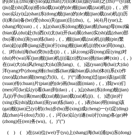
的(de)主(zhu)要(yao)战(zhan)力(li)来(lai)源(yuan)之(zhi)一(yi)就
(jiu)是(shi)其(qi)搭(da)载(zai)的(de)舰(jian)载(zai)机(ji)，(，)所
(suo)以(yi)山(shan)东(dong)舰(jian)的(de)舰(jian)载(zai)机(ji)历
(li)来(lai)备(bei)受(shou)关(guan)注(zhu)。(。)4(4)月(yue)上
(shang)旬(xun)，(，)山(shan)东(dong)舰(jian)航(hang)母(mu)编
(bian)队(dui)赴(fu)西(xi)太(tai)开(kai)展(zhan)实(shi)战(zhan)部
(bu)署(shu)演(yan)练(lian)，(，)舰(jian)载(zai)机(ji)频(pin)繁
(fan)起(qi)降(jiang)进(jin)行(xing)舰(jian)机(ji)协(xie)同(tong)、
(、)对(dui)海(hai)突(tu)击(ji)，(，)从(cong)容(rong)应(ying)对
(dui)外(wai)军(jun)舰(jian)机(ji)滋(zi)扰(rao)挑(tiao)衅(xin)，(，)
在(zai)大(da)风(feng)大(da)浪(lang)、(、)远(yuan)海(hai)大(da)
洋(yang)中(zhong)锤(chui)炼(lian)编(bian)队(dui)体(ti)系(xi)作
(zuo)战(zhan)能(neng)力(li)。(。)“(“)通(tong)过(guo)该(gai)宣
(xuan)传(chuan)片(pian)的(de)画(hua)面(mian)，(，)我(wo)们
(men)可(ke)以(yi)看(kan)到(dao)，(，)山(shan)东(dong)舰(jian)
几(ji)乎(hu)满(man)载(zai)舰(jian)载(zai)机(ji)、(、)进(jin)行
(xing)实(shi)战(zhan)演(yan)练(lian)，(，)表(biao)明(ming)该
(gai)舰(jian)已(yi)初(chu)步(bu)形(xing)成(cheng)一(yi)定(ding)
战(zhan)斗(dou)力(li)，(，)可(ke)以(yi)遂(sui)行(xing)各(ge)种
(zhong)任(ren)务(wu)。(。)”(”)
( ) ( )在(zai)位(wei)于(yu)上(shang)海(hai)浦(pu)东(dong)