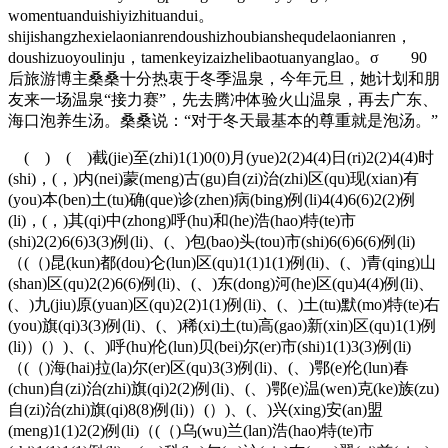
womentuanduishiyizhituandui。
shijishangzhexielaonianrendoushizhoubianshequdelaonianren，
doushizuoyoulinju，tamenkeyizaizhelibaotuanyanglao。σ 90
后旅游博主桑桑十分热衷于冬季温泉，今年元旦，她计划和朋
友来一场温泉“接力赛”，先去腾冲体验火山温泉，再去广东、
海口泡养生汤。桑桑说：“对于冬天最基本的尊重就是泡汤。”
( ) ( )截(jie)至(zhi)1(1)0(0)月(yue)2(2)4(4)日(ri)2(2)4(4)时
(shi)，(，)内(nei)蒙(meng)古(gu)自(zi)治(zhi)区(qu)现(xian)有
(you)本(ben)土(tu)确(que)诊(zhen)病(bing)例(li)4(4)6(6)2(2)例
(li)，(，)其(qi)中(zhong)呼(hu)和(he)浩(hao)特(te)市
(shi)2(2)6(6)3(3)例(li)、(、)包(bao)头(tou)市(shi)6(6)6(6)例(li)
（(（)昆(kun)都(dou)仑(lun)区(qu)1(1)1(1)例(li)、(、)青(qing)山
(shan)区(qu)2(2)6(6)例(li)、(、)东(dong)河(he)区(qu)4(4)例(li)、
(、)九(jiu)原(yuan)区(qu)2(2)1(1)例(li)、(、)土(tu)默(mo)特(te)右
(you)旗(qi)3(3)例(li)、(、)稀(xi)土(tu)高(gao)新(xin)区(qu)1(1)例
(li)）(）)、(、)呼(hu)伦(lun)贝(bei)尔(er)市(shi)1(1)3(3)例(li)
（(（)海(hai)拉(la)尔(er)区(qu)3(3)例(li)、(、)鄂(e)伦(lun)春
(chun)自(zi)治(zhi)旗(qi)2(2)例(li)、(、)鄂(e)温(wen)克(ke)族(zu)
自(zi)治(zhi)旗(qi)8(8)例(li)）(）)、(、)兴(xing)安(an)盟
(meng)1(1)2(2)例(li)（(（)乌(wu)兰(lan)浩(hao)特(te)市