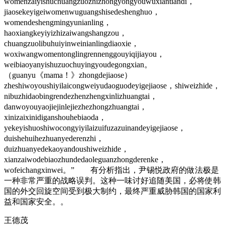
womenzaiyishuchuangzuozhizhongyongyouwuxiantiandi，
jiaosekeyigeiwomenwuguangshisedeshenghuo，
womendeshengmingyunianling，
haoxiangkeyiyizhizaiwangshangzou，
chuangzuolibuhuiyinweinianlingdiaoxie，
woxiwangwomentonglingrennenggouyiqijiayou，
weibiaoyanyishuzuochuyingyoudegongxian。
（guanyu《mama！》zhongdejiaose）
zheshiwoyoushiyilaicongweiyudaoguodeyigejiaose，shiweizhide，
nibuzhidaobingrendezhenzhengxinlizhuangtai，
danwoyouyaojiejinlejiezhezhongzhuangtai，
xinizaixinidiganshouhebiaoda，
yekeyishuoshiwocongyiyilaizuifuzazuinandeyigejiaose，
duishehuihezhuanyederenzhi，
duizhuanyedekaoyandoushiweizhide，
xianzaiwodebiaozhundedaoleguanzhongderenke，
wofeichangxinwei。” 有分析指出，尹锡悦政府的做法极是
一种非常严重的战略误判。这种一味讨好追随美国，必将使韩
国的外交回旋空间受到极大制约，最终严重威胁韩国的国家利
益和国家安全。。
王德茂