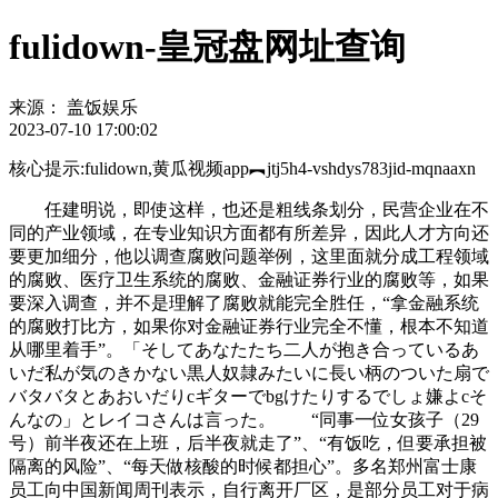
fulidown-皇冠盘网址查询
来源：
盖饭娱乐
2023-07-10 17:00:02
核心提示:fulidown,黄瓜视频app︻jtj5h4-vshdys783jid-mqnaaxn
任建明说，即使这样，也还是粗线条划分，民营企业在不
同的产业领域，在专业知识方面都有所差异，因此人才方向还
要更加细分，他以调查腐败问题举例，这里面就分成工程领域
的腐败、医疗卫生系统的腐败、金融证券行业的腐败等，如果
要深入调查，并不是理解了腐败就能完全胜任，“拿金融系统
的腐败打比方，如果你对金融证券行业完全不懂，根本不知道
从哪里着手”。「そしてあなたたち二人が抱き合っているあ
いだ私が気のきかない黒人奴隷みたいに長い柄のついた扇で
バタバタとあおいだりcギターでbgけたりするでしょ嫌よcそ
んなの」とレイコさんは言った。 “同事一位女孩子（29
号）前半夜还在上班，后半夜就走了”、“有饭吃，但要承担被
隔离的风险”、“每天做核酸的时候都担心”。多名郑州富士康
员工向中国新闻周刊表示，自行离开厂区，是部分员工对于病