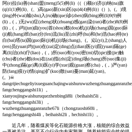
阿(e)拉(la)善(shan)盟(meng)5(5)例(li)（(（)额(e)济(ji)纳(na)旗
(qi)1(1)例(li)、(、)高(gao)新(xin)区(qu)4(4)例(li)）(）)。(。)境
(jing)外(wai)输(shu)入(ru)确(que)诊(zhen)病(bing)例(li)9(9)例
(li)，(，)无(wu)症(zheng)状(zhuang)感(gan)染(ran)者(zhe)8(8)例
(li)，(，)均(jun)由(you)首(shou)都(dou)机(ji)场(chang)国(guo)际
(ji)航(hang)班(ban)分(fen)流(liu)至(zhi)呼(hu)和(he)浩(hao)特(te)
白(bai)塔(ta)国(guo)际(ji)机(ji)场(chang)。(。)以(yi)上(shang)人
(ren)员(yuan)均(jun)在(zai)定(ding)点(dian)医(yi)院(yuan)隔(ge)
离(li)治(zhi)疗(liao)，(，)所(suo)有(you)密(mi)切(qie)接(jie)触
(chu)者(zhe)都(dou)在(zai)指(zhi)定(ding)场(chang)所(suo)集(ji)
中(zhong)隔(ge)离(li)医(yi)学(xue)观(guan)察(cha)，(，)严(yan)
防(fang)疫(yi)情(qing)扩(kuo)散(san)蔓(man)延(yan)。
(。)☠
dangrijiechugeliyixueguanchajingwaishuruwuzhengzhuangganranzh
fangchenggangshi1li）。
xianyoujingwaishuruquezhenbingli8li（beihaishi5li，
fangchenggangshi3li），
wuzhengzhuangganranzhe67li（chongzuoshi60li，
fangchenggangshi4li，beihaishi2li，hechishi1li）。
近几年，随着煤炭等化石能源价格大涨，核能的综合效益
一再被关注。甚至不少行业内专家预测，随着核能安全性的提