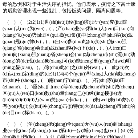
毒的恐惧和对于生活失序的担忧。他们表示，疫情之下富士康
的后勤管理出现一些混乱，包括饭菜问题、隔离问题等。
( ) ( )2(2)1(1)世(shi)纪(ji)经(jing)济(ji)研(yan)究(jiu)院
(yuan)认(ren)为(wei)，(，)产(chan)业(ye)和(he)人(ren)口(kou)向
(xiang)优(you)势(shi)区(qu)域(yu)集(ji)中(zhong)是(shi)客(ke)观
(guan)规(gui)律(lv)，(，)在(zai)多(duo)地(di)实(shi)施(shi)强
(qiang)省(sheng)会(hui)战(zhan)略(lve)下(xia)，(，)人(ren)口
(kou)向(xiang)强(qiang)省(sheng)会(hui)城(cheng)市(shi)流(liu)动
(dong)的(de)现(xian)象(xiang)可(ke)能(neng)更(geng)为(wei)明
(ming)显(xian)。(。)除(chu)此(ci)之(zhi)外(wai)，(，)此(ci)次
(ci)认(ren)定(ding)的(de)1(1)4(4)个(ge)ⅰ(ⅰ)型(xing)大(da)城(cheng)
市(shi)中(zhong)，(，)南(nan)宁(ning)、(、)石(shi)家(jia)庄
(zhuang)、(、)厦(sha)门(men)等(deng)城(cheng)市(shi)城(cheng)
区(qu)人(ren)口(kou)数(shu)量(liang)已(yi)经(jing)接(jie)近
(jin)5(5)0(0)0(0)万(wan)关(guan)卡(ka)，(，)未(wei)来(lai)亦(yi)
有(you)机(ji)会(hui)冲(chong)击(ji)特(te)大(da)城(cheng)市(shi)的
(de)目(mu)标(biao)。(。)
( ) ( )争(zheng)抢(qiang)全(quan)无(wu)人(ren)商(shang)
业(ye)化(hua)试(shi)点(dian)第(di)一(yi)城(cheng)也(ye)十(shi)分
(fen)激(ji)烈(lie)。(。)《(《)重(zhong)庆(qing)日(ri)报(bao)》