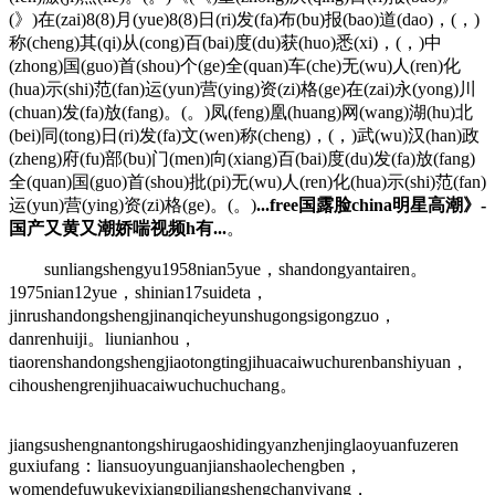
(》)在(zai)8(8)月(yue)8(8)日(ri)发(fa)布(bu)报(bao)道(dao)，(，)
称(cheng)其(qi)从(cong)百(bai)度(du)获(huo)悉(xi)，(，)中
(zhong)国(guo)首(shou)个(ge)全(quan)车(che)无(wu)人(ren)化
(hua)示(shi)范(fan)运(yun)营(ying)资(zi)格(ge)在(zai)永(yong)川
(chuan)发(fa)放(fang)。(。)凤(feng)凰(huang)网(wang)湖(hu)北
(bei)同(tong)日(ri)发(fa)文(wen)称(cheng)，(，)武(wu)汉(han)政
(zheng)府(fu)部(bu)门(men)向(xiang)百(bai)度(du)发(fa)放(fang)
全(quan)国(guo)首(shou)批(pi)无(wu)人(ren)化(hua)示(shi)范(fan)
运(yun)营(ying)资(zi)格(ge)。(。)
...free国露脸china明星高潮》-
国产又黄又潮娇喘视频h有...
。
sunliangshengyu1958nian5yue，shandongyantairen。
1975nian12yue，shinian17suideta，
jinrushandongshengjinanqicheyunshugongsigongzuo，
danrenhuiji。liunianhou，
tiaorenshandongshengjiaotongtingjihuacaiwuchurenbanshiyuan，
cihoushengrenjihuacaiwuchuchuchang。
jiangsushengnantongshirugaoshidingyanzhenjinglaoyuanfuzeren
guxiufang：liansuoyunguanjianshaolechengben，
womendefuwukeyixiangpiliangshengchanyiyang，