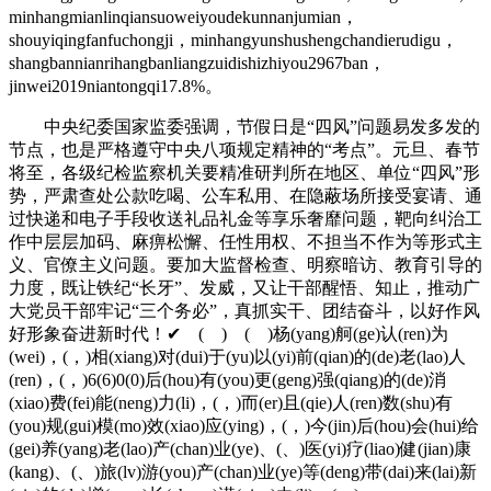
minhangmianlinqiansuoweiyoudekunnanjumian，
shouyiqingfanfuchongji，minhangyunshushengchandierudigu，
shangbannianrihangbanliangzuidishizhiyou2967ban，
jinwei2019niantongqi17.8%。
中央纪委国家监委强调，节假日是“四风”问题易发多发的
节点，也是严格遵守中央八项规定精神的“考点”。元旦、春节
将至，各级纪检监察机关要精准研判所在地区、单位“四风”形
势，严肃查处公款吃喝、公车私用、在隐蔽场所接受宴请、通
过快递和电子手段收送礼品礼金等享乐奢靡问题，靶向纠治工
作中层层加码、麻痹松懈、任性用权、不担当不作为等形式主
义、官僚主义问题。要加大监督检查、明察暗访、教育引导的
力度，既让铁纪“长牙”、发威，又让干部醒悟、知止，推动广
大党员干部牢记“三个务必”，真抓实干、团结奋斗，以好作风
好形象奋进新时代！✔ ( ) ( )杨(yang)舸(ge)认(ren)为
(wei)，(，)相(xiang)对(dui)于(yu)以(yi)前(qian)的(de)老(lao)人
(ren)，(，)6(6)0(0)后(hou)有(you)更(geng)强(qiang)的(de)消
(xiao)费(fei)能(neng)力(li)，(，)而(er)且(qie)人(ren)数(shu)有
(you)规(gui)模(mo)效(xiao)应(ying)，(，)今(jin)后(hou)会(hui)给
(gei)养(yang)老(lao)产(chan)业(ye)、(、)医(yi)疗(liao)健(jian)康
(kang)、(、)旅(lv)游(you)产(chan)业(ye)等(deng)带(dai)来(lai)新