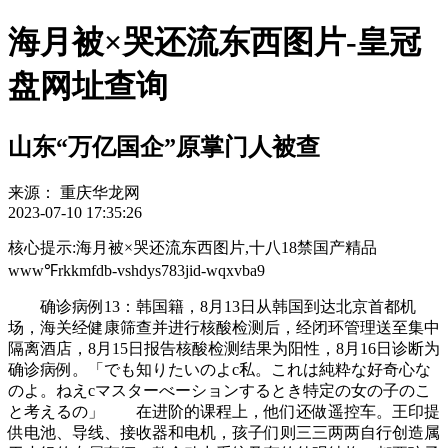
海月被×哭还流东西图片-皇冠
盘网址查询
山东“万亿国企”原掌门人被查
来源：
重庆华龙网
2023-07-10 17:35:26
核心提示:海月被×哭还流东西图片,十八18禁国产精品
www℉rkkmfdb-vshdys783jid-wqxvba9
确诊病例13：韩国籍，8月13日从韩国到达北京首都机
场，海关经健康筛查并进行核酸检测后，经闭环管理送至集中
隔离酒店，8月15日报告核酸检测结果为阳性，8月16日诊断为
确诊病例。「でも知りたいのよc私。これは純粋な好奇心な
のよ。ねえcマスターべーションするとき特定の女の子のこ
と考えるの」 在进阶的课程上，他们还做遥控车。王印提
供电池、导线、接收器和电机，孩子们则三三两两自行创造属