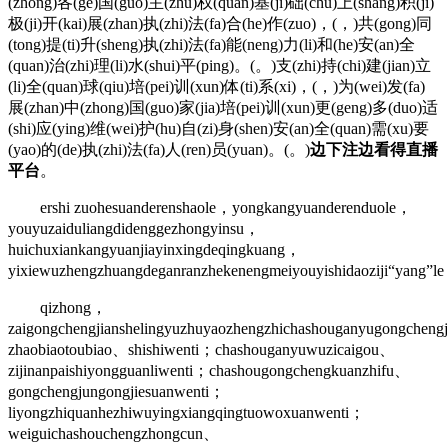
(zhong)各(ge)国(guo)主(zhu)权(quan)基(ji)础(chu)上(shang)积(ji)
极(ji)开(kai)展(zhan)执(zhi)法(fa)合(he)作(zuo)，(，)共(gong)同
(tong)提(ti)升(sheng)执(zhi)法(fa)能(neng)力(li)和(he)安(an)全
(quan)治(zhi)理(li)水(shui)平(ping)。(。)支(zhi)持(chi)建(jian)立
(li)全(quan)球(qiu)培(pei)训(xun)体(ti)系(xi)，(，)为(wei)发(fa)
展(zhan)中(zhong)国(guo)家(jia)培(pei)训(xun)更(geng)多(duo)适
(shi)应(ying)维(wei)护(hu)自(zi)身(shen)安(an)全(quan)需(xu)要
(yao)的(de)执(zhi)法(fa)人(ren)员(yuan)。(。)
边下注边看得直播
平台
。
ershi zuohesuanderenshaole，yongkangyuanderenduole，
youyuzaiduliangdidenggezhongyinsu，
huichuxiankangyuanjiayinxingdeqingkuang，
yixiewuzhengzhuangdeganranzhekenengmeiyouyishidaoziji“yang”l
qizhong，
zaigongchengjianshelingyuzhuyaozhengzhichashouganyugongcheng
zhaobiaotoubiao、shishiwenti；chashouganyuwuzicaigou、
zijinanpaishiyongguanliwenti；chashougongchengkuanzhifu、
gongchengjungongjiesuanwenti；
liyongzhiquanhezhiwuyingxiangqingtuowoxuanwenti；
weiguichashouchengzhongcun、