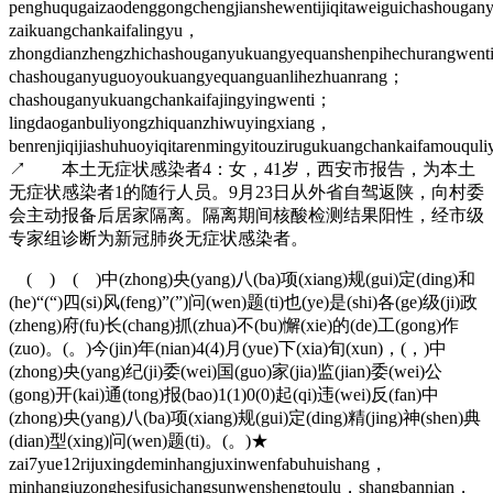
penghuqugaizaodenggongchengjianshewentijiqitaweiguichashouga
zaikuangchankaifalingyu，
zhongdianzhengzhichashouganyukuangyequanshenpihechurangwen
chashouganyuguoyoukuangyequanguanlihezhuanrang；
chashouganyukuangchankaifajingyingwenti；
lingdaoganbuliyongzhiquanzhiwuyingxiang，
benrenjiqijiashuhuoyiqitarenmingyitouzirugukuangchankaifamouqul
↗
本土无症状感染者4：
女，41岁，西安市报告，为本土
无症状感染者1的随行人员。9月23日从外省自驾返陕，向村委
会主动报备后居家隔离。隔离期间核酸检测结果阳性，经市级
专家组诊断为新冠肺炎无症状感染者。
( ) ( )中(zhong)央(yang)八(ba)项(xiang)规(gui)定(ding)和
(he)“(“)四(si)风(feng)”(”)问(wen)题(ti)也(ye)是(shi)各(ge)级(ji)政
(zheng)府(fu)长(chang)抓(zhua)不(bu)懈(xie)的(de)工(gong)作
(zuo)。(。)今(jin)年(nian)4(4)月(yue)下(xia)旬(xun)，(，)中
(zhong)央(yang)纪(ji)委(wei)国(guo)家(jia)监(jian)委(wei)公
(gong)开(kai)通(tong)报(bao)1(1)0(0)起(qi)违(wei)反(fan)中
(zhong)央(yang)八(ba)项(xiang)规(gui)定(ding)精(jing)神(shen)典
(dian)型(xing)问(wen)题(ti)。(。)★
zai7yue12rijuxingdeminhangjuxinwenfabuhuishang，
minhangjuzonghesifusichangsunwenshengtoulu，shangbannian，