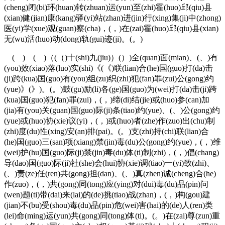
(cheng)闭(bi)环(huan)转(zhuan)运(yun)至(zhi)霍(huo)邱(qiu)县
(xian)健(jian)康(kang)驿(yi)站(zhan)进(jin)行(xing)集(ji)中(zhong)
医(yi)学(xue)观(guan)察(cha)，(，)在(zai)霍(huo)邱(qiu)县(xian)
无(wu)活(huo)动(dong)轨(gui)迹(ji)。(。)
( ) ( )（(（)十(shi)九(jiu)）(）)全(quan)面(mian)、(、)有
(you)效(xiao)落(luo)实(shi)《(《)联(lian)合(he)国(guo)打(da)击
(ji)跨(kua)国(guo)有(you)组(zu)织(zhi)犯(fan)罪(zui)公(gong)约
(yue)》(》)。(。)鼓(gu)励(li)各(ge)国(guo)为(wei)打(da)击(ji)跨
(kua)国(guo)犯(fan)罪(zui)，(，)缔(di)结(jie)或(huo)参(can)加
(jia)有(you)关(guan)国(guo)际(ji)条(tiao)约(yue)、(、)公(gong)约
(yue)或(huo)协(xie)议(yi)，(，)或(huo)者(zhe)作(zuo)出(chu)制
(zhi)度(du)性(xing)安(an)排(pai)。(。)支(zhi)持(chi)联(lian)合
(he)国(guo)三(san)项(xiang)禁(jin)毒(du)公(gong)约(yue)，(，)维
(wei)护(hu)国(guo)际(ji)禁(jin)毒(du)体(ti)制(zhi)，(，)倡(chang)
导(dao)国(guo)际(ji)社(she)会(hui)协(xie)调(tiao)一(yi)致(zhi)、
(、)责(ze)任(ren)共(gong)担(dan)、(、)真(zhen)诚(cheng)合(he)
作(zuo)，(，)共(gong)同(tong)应(ying)对(dui)毒(du)品(pin)问
(wen)题(ti)带(dai)来(lai)的(de)挑(tiao)战(zhan)，(，)构(gou)建
(jian)不(bu)受(shou)毒(du)品(pin)危(wei)害(hai)的(de)人(ren)类
(lei)命(ming)运(yun)共(gong)同(tong)体(ti)。(。)在(zai)尊(zun)重