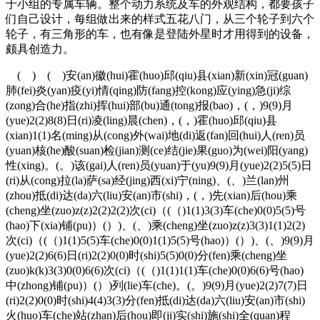
于小组的专属车辆。整个动力系统及车的外观结构，都要孩子
们自己设计，每组做出来的样式五花八门，从三个轮子到六个
轮子，有三角形的车，也有像是登陆外星时才用得到的设备，
颇具创造力。
( ) ( )安(an)徽(hui)霍(huo)邱(qiu)县(xian)新(xin)冠(guan)
肺(fei)炎(yan)疫(yi)情(qing)防(fang)控(kong)应(ying)急(ji)综
(zong)合(he)指(zhi)挥(hui)部(bu)通(tong)报(bao)，(，)9(9)月
(yue)2(2)8(8)日(ri)凌(ling)晨(chen)，(，)霍(huo)邱(qiu)县
(xian)1(1)名(ming)从(cong)外(wai)地(di)返(fan)回(hui)人(ren)员
(yuan)核(he)酸(suan)检(jian)测(ce)结(jie)果(guo)为(wei)阳(yang)
性(xing)。(。)该(gai)人(ren)员(yuan)于(yu)9(9)月(yue)2(2)5(5)日
(ri)从(cong)拉(la)萨(sa)经(jing)西(xi)宁(ning)、(、)兰(lan)州
(zhou)抵(di)达(da)六(liu)安(an)市(shi)，(，)先(xian)后(hou)乘
(cheng)坐(zuo)z(z)2(2)2(2)次(ci)（(（)1(1)3(3)车(che)0(0)5(5)号
(hao)下(xia)铺(pu)）(）)、(、)乘(cheng)坐(zuo)z(z)3(3)1(1)2(2)
次(ci)（(（)1(1)5(5)车(che)0(0)1(1)5(5)号(hao)）(）)、(、)9(9)月
(yue)2(2)6(6)日(ri)2(2)0(0)时(shi)5(5)0(0)分(fen)乘(cheng)坐
(zuo)k(k)3(3)0(0)6(6)次(ci)（(（)1(1)1(1)车(che)0(0)6(6)号(hao)
中(zhong)铺(pu)）(）)列(lie)车(che)。(。)9(9)月(yue)2(2)7(7)日
(ri)2(2)0(0)时(shi)4(4)3(3)分(fen)抵(di)达(da)六(liu)安(an)市(shi)
火(huo)车(che)站(zhan)后(hou)即(ji)实(shi)施(shi)全(quan)程