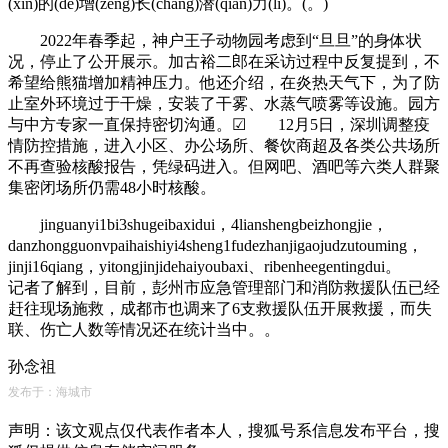
(xin)的(de)增(zeng)长(chang)潜(qian)力(li)。(。)
2022年春季起，神户王子动物园考虑到“旦旦”的身体状
况，停止了公开展示。加古裕二郎在采访过程中反复提到，不
希望给熊猫增加精神压力。他还介绍，在炎热天气下，为了防
止室外环境过于干燥，安装了干雾、水蒸气喷雾等设施。园方
与中方专家一直保持密切沟通。☑ 12月5日，深圳调整疫
情防控措施，进入小区、办公场所、餐饮商超及各类公共场所
不再查验核酸报告，凭绿码进入。但网吧、酒吧等六类人群聚
集密闭场所仍需48小时核酸。
jinguanyi1bi3shugeibaxidui，4lianshengbeizhongjie，
danzhongguonvpaihaishiyi4sheng1fudezhanjigaojudzutouming，
jinji16qiang，yitongjinjidehaiyoubaxi、ribenheegentingdui。
记者了解到，目前，彭州市应急管理部门和消防救援队伍已经
赶往现场施救，成都市也调来了6支救援队伍开展救援，而失
联、伤亡人数等情况还在统计当中。。
孙念祖
发布于：海城市
声明：该文观点仅代表作者本人，搜狐号系信息发布平台，搜